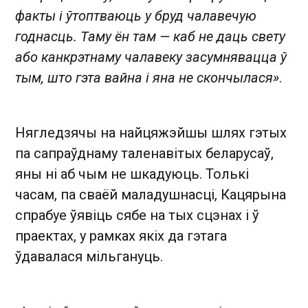
факты і ўтоптваюць у бруд чалавечую
годнасць. Таму ён там — каб не даць свету
або канкрэтнаму чалавеку засумнявацца ў
тым, што гэта вайна і яна не скончылася»
.
Нягледзячы на найцяжэйшы шлях гэтых
па сапраўднаму таленавітых беларусаў,
яны ні аб чым не шкадуюць. Толькі
часам, па сваёй маладушнасці, Кацярына
спрабуе ўявіць сябе на тых сцэнах і ў
праектах, у рамках якіх да гэтага
ўдавалася мільгануць.