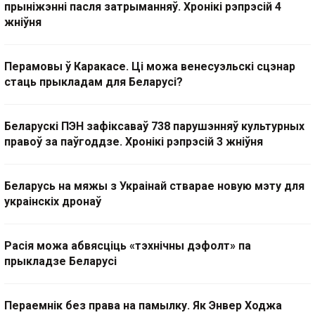
прыніжэнні пасля затрыманняў. Хронікі рэпрэсій 4
жніўня
Перамовы ў Каракасе. Ці можа венесуэльскі сцэнар
стаць прыкладам для Беларусі?
Беларускі ПЭН зафіксаваў 738 парушэнняў культурных
правоў за паўгоддзе. Хронікі рэпрэсій 3 жніўня
Беларусь на мяжы з Украінай стварае новую мэту для
украінскіх дронаў
Расія можа абвясціць «тэхнічны дэфолт» па
прыкладзе Беларусі
Пераемнік без права на памылку. Як Энвер Ходжа