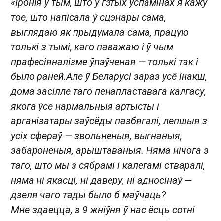
«Іронія ў тым, што ў гэтых успамінах я кажу
тое, што напісала ў сцэнары сама,
выглядаю як прыдумала сама, працую
толькі з тымі, каго паважаю і ў чым
прафесіяналізме ўпэўненая — толькі так і
было раней.
Але ў Беларусі зараз усё інакш,
дома засілле таго пенапластавага калгасу,
якога ўсе нармальныя артысты і
арганізатары заўсёды пазбягалі, лепшыя з
усіх сфераў — звольненыя, выгнаныя,
забароненыя, арыштаваныя. Няма нічога з
таго, што мы з сябрамі і калегамі стваралі,
няма ні якасці, ні даверу, ні адносінаў —
дзеля чаго тады было б маўчаць?
Мне здаецца, з 9 жніўня ў нас ёсць сотні