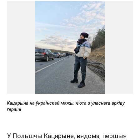
Кацярына на ўкраінскай мяжы. Фота з уласнага архіву
гераіні
У Польшчы Кацярыне, вядома, першыя