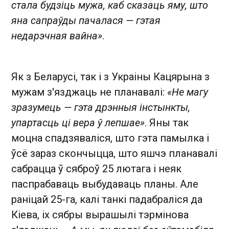
стала будзіць мужа, каб сказаць яму, што
яна сапраўды пачалася — гэтая
недарэчная вайна»
.
Як з Беларусі, так і з Украіны Кацярына з
мужам з'язджаць не планавалі:
«Не магу
зразумець — гэта дрэнныя інстынкты,
упартасць ці вера ў лепшае»
. Яны так
моцна спадзяваліся, што гэта памылка і
ўсё зараз скончыцца, што яшчэ планавалі
сабрацца ў сяброў 25 лютага і неяк
паспрабаваць выбудаваць планы. Але
раніцай 25-га, калі танкі падабраліся да
Кіева, іх сябры вырашылі тэрмінова