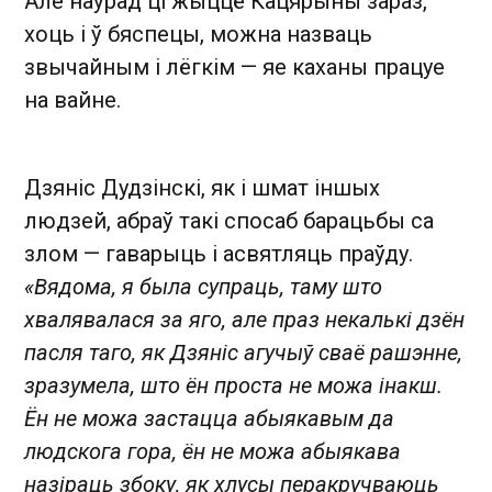
Але наўрад ці жыццё Кацярыны зараз,
хоць і ў бяспецы, можна назваць
звычайным і лёгкім — яе каханы працуе
на вайне.
Дзяніс Дудзінскі, як і шмат іншых
людзей, абраў такі спосаб барацьбы са
злом — гаварыць і асвятляць праўду.
«Вядома, я была супраць, таму што
хвалявалася за яго, але праз некалькі дзён
пасля таго, як Дзяніс агучыў сваё рашэнне,
зразумела, што ён проста не можа інакш.
Ён не можа застацца абыякавым да
людскога гора, ён не можа абыякава
назіраць збоку, як хлусы перакручваюць