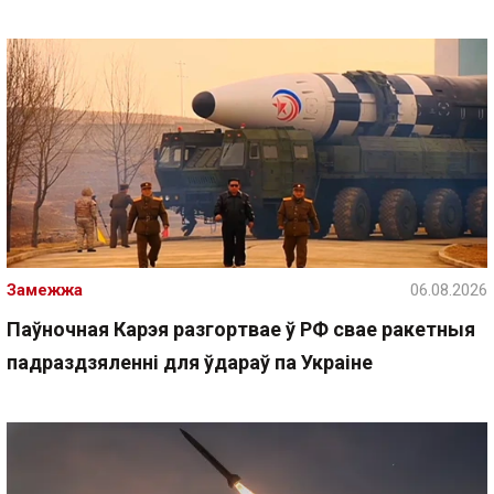
Замежжа
06.08.2026
Паўночная Карэя разгортвае ў РФ свае ракетныя
падраздзяленні для ўдараў па Украіне