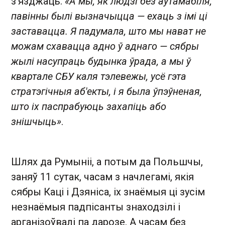
з'язджаць.
«А мы, як людзі без аўтамабіля,
павінны былі вызначыцца — ехаць з імі ці
заставацца. Я падумала, што мы нават не
можам схавацца адно ў аднаго — сябры
жылі насупраць будынка ўрада, а мы ў
квартале СБУ каля тэлевежы, усё гэта
стратэгічныя аб'екты, і я была ўпэўненая,
што іх паспрабуюць захапіць або
знішчыць»
.
Шлях да Румыніі, а потым да Польшчы,
заняў 11 сутак, часам з начлегамі, якія
сябры Каці і Дзяніса, іх знаёмыя ці зусім
незнаёмыя падпісанты знаходзілі і
арганізоўвалі па дарозе. А часам без