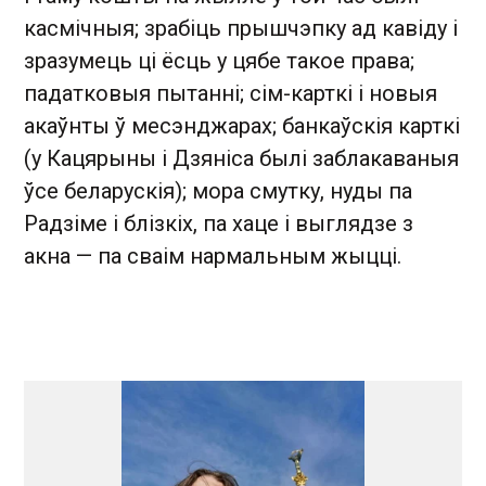
касмічныя; зрабіць прышчэпку ад кавіду і
зразумець ці ёсць у цябе такое права;
падатковыя пытанні; сім-карткі і новыя
акаўнты ў месэнджарах; банкаўскія карткі
(у Кацярыны і Дзяніса былі заблакаваныя
ўсе беларускія); мора смутку, нуды па
Радзіме і блізкіх, па хаце і выглядзе з
акна — па сваім нармальным жыцці.