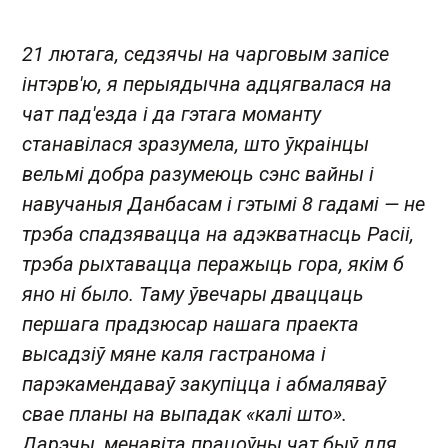
21 лютага, седзячы на ​​чарговым запісе
інтэрв'ю, я перыядычна адцягвалася на
чат пад'езда і да гэтага моманту
станавілася зразумела, што ўкраінцы
вельмі добра разумеюць сэнс вайны і
навучаныя Данбасам і гэтымі 8 гадамі — не
трэба спадзявацца на адэкватнасць Расіі,
трэба рыхтавацца перажыць гора, якім б
яно ні было. Таму ўвечары дваццаць
першага прадзюсар нашага праекта
высадзіў мяне каля гастранома і
парэкамендаваў закупіцца і абмаляваў
свае планы на выпадак «калі што».
Дарэчы, менавіта працоўны чат быў для