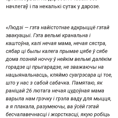
начлегаў і па некалькі сутак у дарозе.
«Людзі — гэта найістотнае адкрыццё гэтай
эвакуацыі. Гэта вельмі кранальна і
каштоўна, калі нечая мама, нечая сястра,
сябар ці былы калега прымае цябе ў сябе
дома позняй ноччу ў нейкім вельмі далёкім
горадзе ці прыгарадзе, не зважаючы на ​​
нацыянальнасць, кляймо суагрэсара ці тое,
што у нас з сабой сабачка. Памятаю, як
раніцай 26 лютага нечая цудоўная мама
варыла нам грэчку і грэла ваду для мыцця,
а я плакала, разумеючы, ва ўсёй гэтай
бесчалавечнасці і жорсткасці, якую робіць