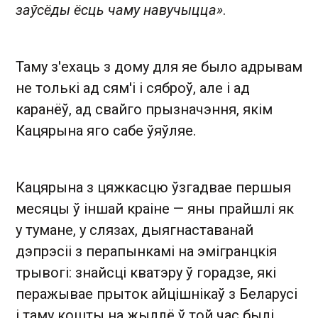
заўсёды ёсць чаму навучыцца»
.
Таму з'ехаць з дому для яе было адрывам
не толькі ад сям'і і сяброў, але і ад
каранёў, ад свайго прызначэння, якім
Кацярына яго сабе ўяўляе.
Кацярына з цяжкасцю ўзгадвае першыя
месяцы ў іншай краіне — яны прайшлі як
у тумане, у слязах, дыягнаставанай
дэпрэсіі з перапынкамі на эмігранцкія
трывогі: знайсці кватэру ў горадзе, які
перажывае прыток айцішнікаў з Беларусі
і таму кошты на жыллё ў той час былі