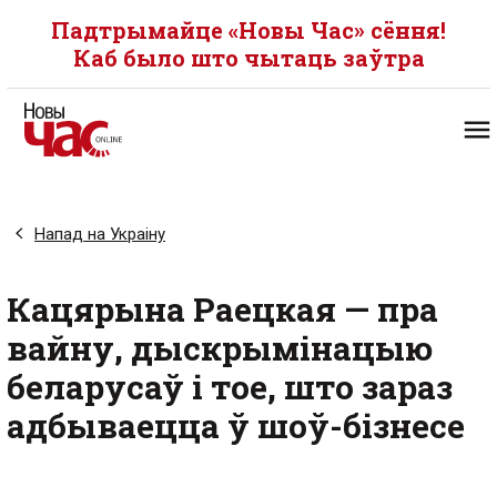
Падтрымайце «Новы Час» сёння!
Каб было што чытаць заўтра
Напад на Украіну
Кацярына Раецкая — пра
вайну, дыскрымінацыю
беларусаў і тое, што зараз
адбываецца ў шоў-бізнесе