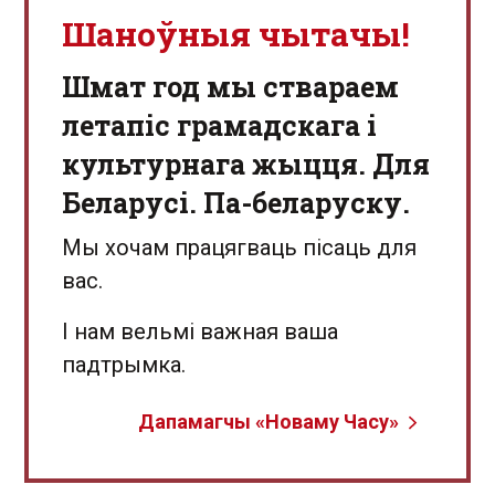
Шаноўныя чытачы!
Шмат год мы ствараем
летапіс грамадскага і
культурнага жыцця. Для
Беларусі. Па-беларуску.
Мы хочам працягваць пісаць для
вас.
І нам вельмі важная ваша
падтрымка.
Дапамагчы «Новаму Часу»