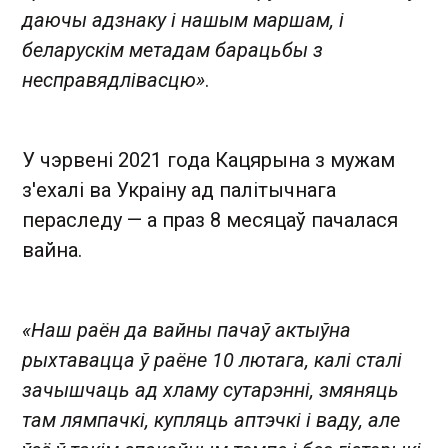
даючы адзнаку і нашым маршам, і
беларускім метадам барацьбы з
несправядлівасцю»
.
У чэрвені 2021 года Кацярына з мужам
з'ехалі ва Украіну ад палітычнага
пераследу — а праз 8 месяцаў пачалася
вайна.
«Наш раён да вайны пачаў актыўна
рыхтавацца ў раёне 10 лютага, калі сталі
зачышчаць ад хламу сутарэнні, змяняць
там лямпачкі, купляць аптэчкі і ваду, але