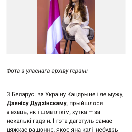
Фота з ўласнага архіву гераіні
З Беларусі ва Украіну Кацярыне і яе мужу,
Дзянісу Дудзінскаму
, прыйшлося
з'ехаць, як і шматлікім, хутка — за
некалькі гадзін. І гэта дагэтуль самае
цяжкае рашэнне, якое яна калі-небудзь