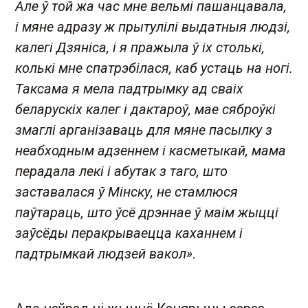
Але ў той жа час мне вельмі пашанцавала,
і мяне адразу ж прытулілі выдатныя людзі,
калегі Дзяніса, і я пражыла ў іх столькі,
колькі мне спатрэбілася, каб устаць на ногі.
Таксама я мела падтрымку ад сваіх
беларускіх калег і дактароў, мае сяброўкі
змаглі арганізаваць для мяне пасылку з
неабходным адзеннем і касметыкай, мама
перадала лекі і абутак з таго, што
заставалася ў Мінску, не стамлюся
паўтараць, што ўсё дрэннае ў маім жыцці
заўсёды перакрываецца каханнем і
падтрымкай людзей вакол»
.