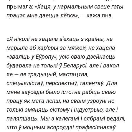
прымала:
«Хаця, у нармальным свеце гэты
працэс мне даецца лёгка»
, — кажа яна.
«Я ніколі не хацела з'ехаць з краіны, не
марыла аб кар'еры за мяжой, не хацела
«зваліць у Еўропу», усю сваю дзейнасць
будавала не толькі ў Беларусі, але і вакол
яе — яе традыцый, мастацтва,
спецыялістаў, перспектыў, талентаў. Для
мяне заўсёды было істотна рабіць сваю
працу як мага лепш, на сваім узроўні не
толькі змяняць сістэму і індустрыю, але і
паляпшаць. Мы з калегамі і сябрамі ведалі,
што ў моцным асяроддзі прафесіяналаў