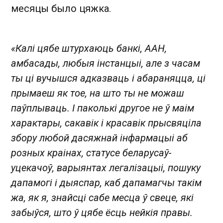
месяцы было цяжка.
«Калі цябе штурхаюць банкі, ААН,
амбасады, любыя інстанцыі, але з часам
ты ці вучышся адказваць і абараняцца, ці
прымаеш як тое, на што ты не можаш
паўплываць. І паколькі другое не ў маім
характары, сакавік і красавік прысвяціла
збору любой дасяжнай інфармацыі аб
розных краінах, статусе беларусаў-
уцекачоў, варыянтах легалізацыі, пошуку
дапамогі і дыяспар, каб дапамагчы такім
жа, як я, знайсці сабе месца ў свеце, які
забыўся, што ў цябе ёсць нейкія правы.