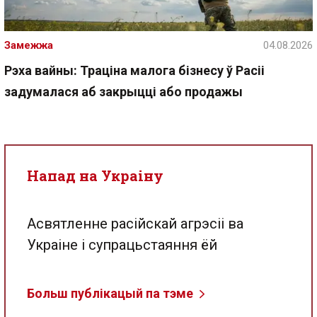
Замежжа
04.08.2026
Рэха вайны: Траціна малога бізнесу ў Расіі
задумалася аб закрыцці або продажы
Напад на Украіну
Асвятленне расійскай агрэсіі ва
Украіне і супрацьстаяння ёй
Больш публікацый па тэме