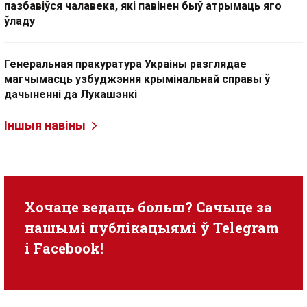
пазбавіўся чалавека, які павінен быў атрымаць яго
ўладу
Генеральная пракуратура Украіны разглядае
магчымасць узбуджэння крымінальнай справы ў
дачыненні да Лукашэнкі
Іншыя навіны
Хочаце ведаць больш? Сачыце за
нашымі публікацыямі ў
Telegram
i
Facebook
!