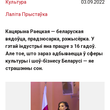
Культура
03.09.2022
Лаліта Прыстаўка
Кацярына Раецкая — беларуская
вядоўца, прадзюсарка, рэжысёрка. У
гэтай індустрыі яна працуе з 16 гадоў.
Але тое, што зараз адбываецца ў сферы
культуры і шоў-бізнесу Беларусі — яе
страшэнны сон.