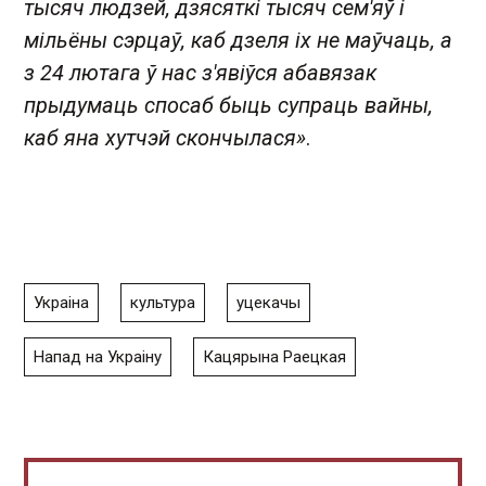
тысяч людзей, дзясяткі тысяч сем'яў і
мільёны сэрцаў, каб дзеля іх не маўчаць, а
з 24 лютага ў нас з'явіўся абавязак
прыдумаць спосаб быць супраць вайны,
каб яна хутчэй скончылася»
.
Украіна
культура
уцекачы
Напад на Украіну
Кацярына Раецкая