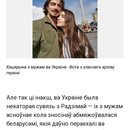
Кацярына з мужам ва Украіне. Фота з уласнага архіву
гераіні
Але так ці інакш, ва Украіне была
некаторая сувязь з Радзімай — іх з мужам
асноўнае кола зносінаў абмяжоўвалася
беларусамі, якія даўно пераехалі ва