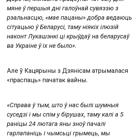
мяне ў першыя дні галоўнай сувяззю з
рэальнасцю, «мае пацаны» добра ведаюць
сітуацыю ў Беларусі, таму ніякіх ілюзій
наконт Лукашэнкі ці крыўдаў на беларусаў
ва Украіне ў іх не было».
Але ў Кацярыны з Дзянісам атрымалася
«праспаць» пачатак вайны.
«Справа ў тым, што ў нас былі шумныя
суседзі і мы спім у бірушах, таму калі а 5
раніцы 24 лютага яны зноў пачалі
гарлапаніць і чымсьці грымець, мы