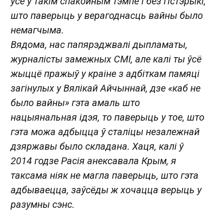
ўсё ў такім спакойным тэмпе і без гістэрыкі,
што паверыць у верагоднасць вайны было
немагчыма.
Вядома, нас папярэджвалі дыпламаты,
журналісты замежных СМІ, але калі ты ўсё
жыццё пражыў у краіне з адбіткам памяці
загінулых у Вялікай Айчыннай, дзе «каб не
было вайны» гэта амаль што
нацыянальная ідэя, то паверыць у тое, што
гэта можа адбыцца ў сталіцы незалежнай
дзяржавы было складана. Хаця, калі ў
2014 годзе Расія анексавала Крым, я
таксама ніяк не магла паверыць, што гэта
адбываецца, заўсёды ж хочацца верыць у
разумны сэнс.