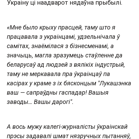
Украіну ці наадварот нядаўна прыбылі.
«Мне было крыху прасцей, таму што я
працавала з украінцамі, удзельнічала ў
самітах, знаёмілася з бізнесменамі, а
значыць, магла зразумець стаўленне да
беларусаў ад людзей з вялікіх індустрый,
таму не меркавала пра ўкраінцаў па
касірах у краме з іх бясконцым "Лукашэнка
ваш — сапраўдны гаспадар! Вашыя
заводы… Вашы дарогі"
.
А вось мужу калегі-журналісты ўкраінскай
прэсы задавалі шмат нязручных пытанняў,