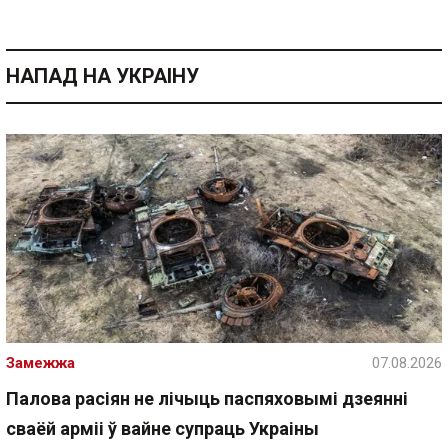
НАПАД НА УКРАІНУ
Замежжа
07.08.2026
Палова расіян не лічыць паспяховымі дзеянні
сваёй арміі ў вайне супраць Украіны