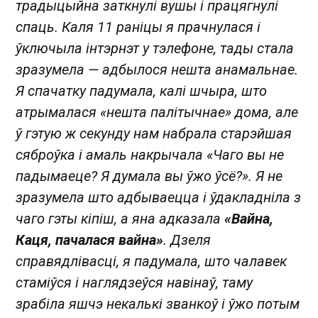
традыцыйна заткнулі вушы і працягнулі
спаць. Каля 11 раніцы я прачнулася і
ўключыла інтэрнэт у тэлефоне, тады стала
зразумела — адбылося нешта анамальнае.
Я спачатку падумала, калі шчыра, што
атрымалася «нешта палітычнае» дома, але
ў гэтую ж секунду нам набрала старэйшая
сяброўка і амаль накрычала «Чаго вы не
падымаеце? Я думала вы ўжо ўсё?». Я не
зразумела што адбываецца і ўдакладніла з
чаго гэты кіпіш, а яна адказала
«Вайна,
Каця, пачалася вайна»
. Дзеля
справядлівасці, я падумала, што чалавек
стаміўся і наглядзеўся навінаў, таму
зрабіла яшчэ некалькі званкоў і ўжо потым