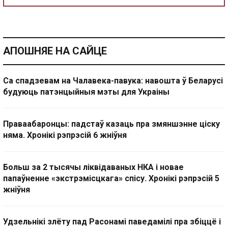
АПОШНЯЕ НА САЙЦЕ
Са спадзевам на Чалавека-павука: навошта ў Беларусі
будуюць патэнцыйныя мэты для Украіны
Праваабаронцы: падстаў казаць пра змяншэнне ціску
няма. Хронікі рэпрэсій 6 жніўня
Больш за 2 тысячы ліквідаваных НКА і новае
папаўненне «экстрэмісцкага» спісу. Хронікі рэпрэсій 5
жніўня
Удзельнікі злёту пад Расонамі паведамілі пра збіццё і