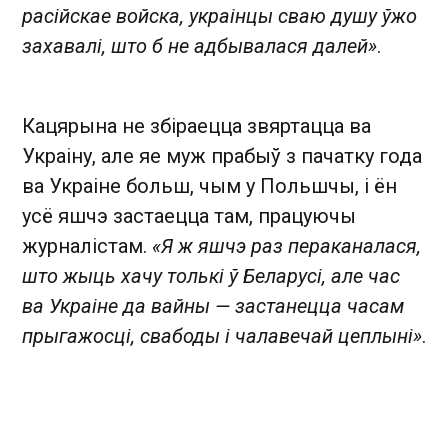
расійскае войска, украінцы сваю душу ўжо
захавалі, што б не адбывалася далей»
.
Кацярына не збіраецца звяртацца ва
Украіну, але яе муж прабыў з пачатку года
ва Украіне больш, чым у Польшчы, і ён
усё яшчэ застаецца там, працуючы
журналістам.
«Я ж яшчэ раз пераканалася,
што жыць хачу толькі ў Беларусі, але час
ва Украіне да вайны — застанецца часам
прыгажосці, свабоды і чалавечай цеплыні»
.