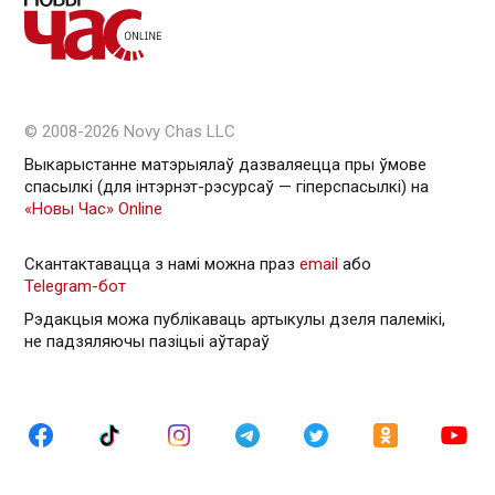
© 2008-2026 Novy Chas LLC
Выкарыстанне матэрыялаў дазваляецца пры ўмове
спасылкі (для інтэрнэт-рэсурсаў — гiперспасылкi) на
«Новы Час» Online
Скантактавацца з намі можна праз
email
або
Telegram-бот
Рэдакцыя можа публікаваць артыкулы дзеля палемікі,
не падзяляючы пазіцыі аўтараў