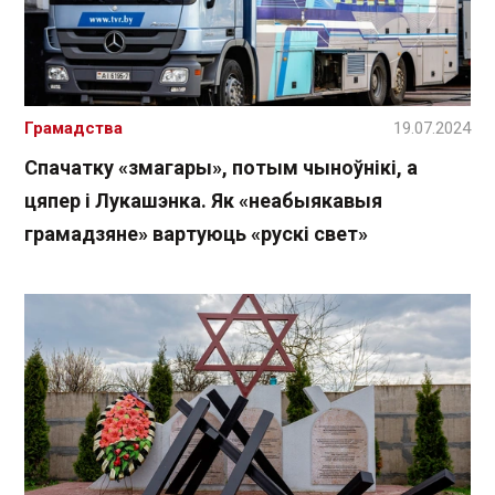
Грамадства
19.07.2024
Спачатку «змагары», потым чыноўнікі, а
цяпер і Лукашэнка. Як «неабыякавыя
грамадзяне» вартуюць «рускі свет»