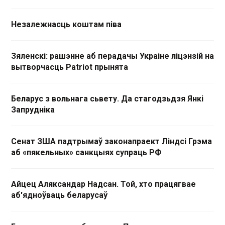
Незалежнасць коштам піва
Зяленскі: рашэнне аб перадачы Украіне ліцэнзій на
вытворчасць Patriot прынята
Беларус з вольнага сьвету. Да стагодзьдзя Янкі
Запрудніка
Сенат ЗША падтрымаў законапраект Ліндсі Грэма
аб «пякельных» санкцыях супраць РФ
Айцец Аляксандар Надсан. Той, хто працягвае
аб'ядноўваць беларусаў