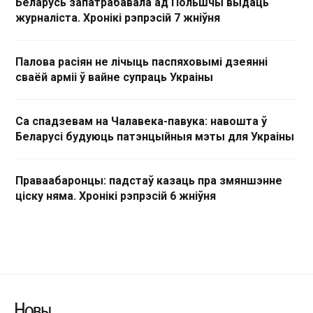
Беларусь запатрабавала ад Польшчы выдаць
журналіста. Хронікі рэпрэсій 7 жніўня
Палова расіян не лічыць паспяховымі дзеянні
сваёй арміі ў вайне супраць Украіны
Са спадзевам на Чалавека-павука: навошта ў
Беларусі будуюць патэнцыйныя мэты для Украіны
Праваабаронцы: падстаў казаць пра змяншэнне
ціску няма. Хронікі рэпрэсій 6 жніўня