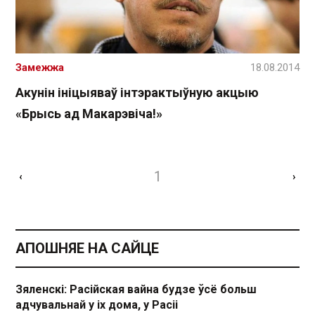
Замежжа
18.08.2014
Акунін ініцыяваў інтэрактыўную акцыю
«Брысь ад Макарэвіча!»
1
‹
›
АПОШНЯЕ НА САЙЦЕ
Зяленскі: Расійская вайна будзе ўсё больш
адчувальнай у іх дома, у Расіі