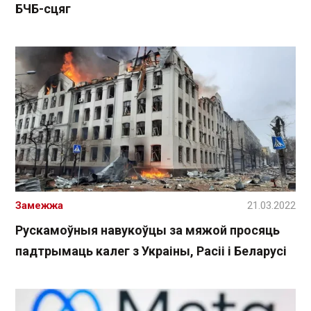
БЧБ-сцяг
Замежжа
21.03.2022
Рускамоўныя навукоўцы за мяжой просяць
падтрымаць калег з Украіны, Расіі і Беларусі