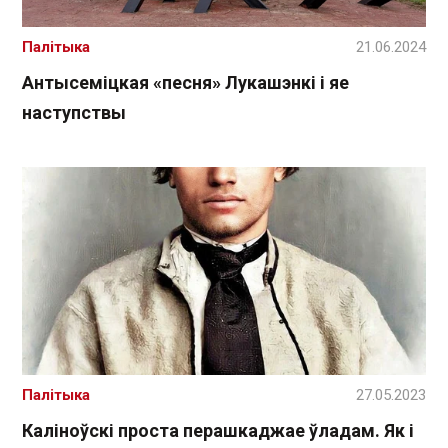
Палітыка
21.06.2024
Антысеміцкая «песня» Лукашэнкі і яе
наступствы
Палітыка
27.05.2023
Каліноўскі проста перашкаджае ўладам. Як і