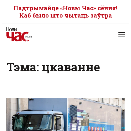
Падтрымайце «Новы Час» сёння!
Каб было што чытаць заўтра
Тэма: цкаванне