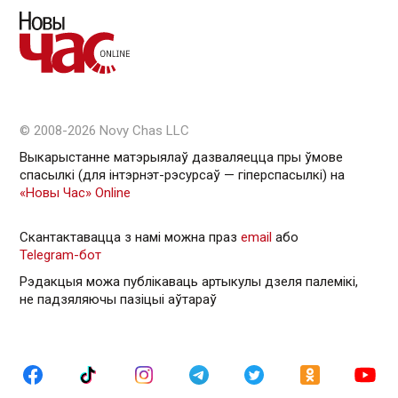
© 2008-2026 Novy Chas LLC
Выкарыстанне матэрыялаў дазваляецца пры ўмове
спасылкі (для інтэрнэт-рэсурсаў — гiперспасылкi) на
«Новы Час» Online
Скантактавацца з намі можна праз
email
або
Telegram-бот
Рэдакцыя можа публікаваць артыкулы дзеля палемікі,
не падзяляючы пазіцыі аўтараў