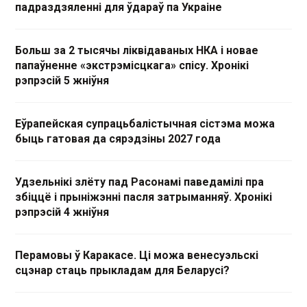
падраздзяленні для ўдараў па Украіне
Больш за 2 тысячы ліквідаваных НКА і новае
папаўненне «экстрэмісцкага» спісу. Хронікі
рэпрэсій 5 жніўня
Еўрапейская супрацьбалістычная сістэма можа
быць гатовая да сярэдзіны 2027 года
Удзельнікі злёту пад Расонамі паведамілі пра
збіццё і прыніжэнні пасля затрыманняў. Хронікі
рэпрэсій 4 жніўня
Перамовы ў Каракасе. Ці можа венесуэльскі
сцэнар стаць прыкладам для Беларусі?