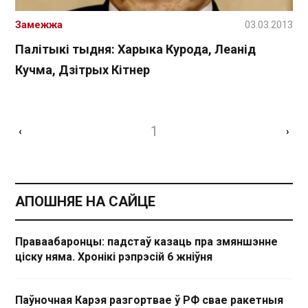
Замежжа
03.03.2013
Палітыкі тыдня: Харыка Курода, Леанід
Кучма, Дзітрых Кітнер
1
‹
›
АПОШНЯЕ НА САЙЦЕ
Праваабаронцы: падстаў казаць пра змяншэнне
ціску няма. Хронікі рэпрэсій 6 жніўня
Паўночная Карэя разгортвае ў РФ свае ракетныя