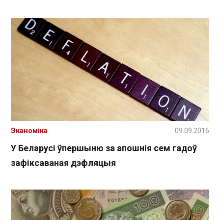
Эканоміка
09.09.2016
У Беларусі ўпершыню за апошнія сем гадоў
зафіксаваная дэфляцыя