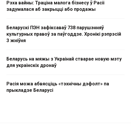
Рэха вайны: Траціна малога бізнесу ў Расіі
задумалася аб закрыцці або продажы
Беларускі ПЭН зафіксаваў 738 парушэнняў
культурных правоў за паўгоддзе. Хронікі рэпрэсій
3 жніўня
Беларусь на мяжы з Украінай стварае новую мэту
для украінскіх дронаў
Расія можа абвясціць «тэхнічны дэфолт» па
прыкладзе Беларусі