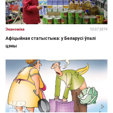
Эканоміка
10.07.2019
Афіцыйная статыстыка: у Беларусі ўпалі
цэны