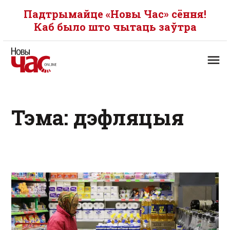
Падтрымайце «Новы Час» сёння!
Каб было што чытаць заўтра
Тэма: дэфляцыя