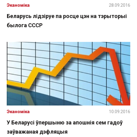
Эканоміка
28.09.2016
Беларусь лідзіруе па росце цэн на тэрыторыі
былога СССР
Эканоміка
10.09.2016
У Беларусі ўпершыню за апошнія сем гадоў
заўважаная дэфляцыя