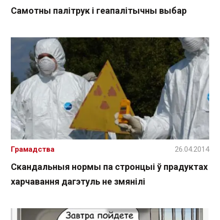
Самотны палітрук і геапалітычны выбар
Грамадства
26.04.2014
Скандальныя нормы па стронцыі ў прадуктах
харчавання дагэтуль не змянілі