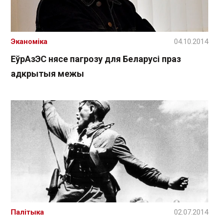
Эканоміка
04.10.2014
ЕўрАзЭС нясе пагрозу для Беларусі праз
адкрытыя межы
Палітыка
02.07.2014