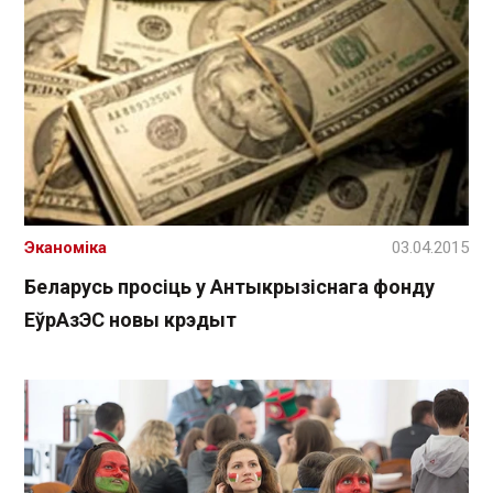
Эканоміка
03.04.2015
Беларусь просіць у Антыкрызіснага фонду
ЕўрАзЭС новы крэдыт