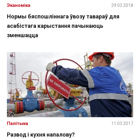
Эканоміка
29.03.2018
Нормы бяспошліннага ўвозу тавараў для
асабістага карыстання пачынаюць
зменшацца
Палітыка
11.03.2017
Развод і кухня напалову?