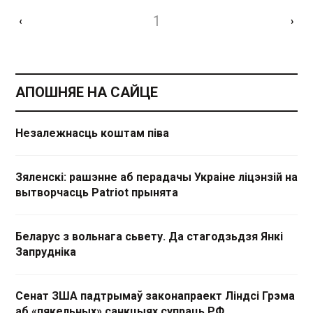
1
‹
›
АПОШНЯЕ НА САЙЦЕ
Незалежнасць коштам піва
Зяленскі: рашэнне аб перадачы Украіне ліцэнзій на
вытворчасць Patriot прынята
Беларус з вольнага сьвету. Да стагодзьдзя Янкі
Запрудніка
Сенат ЗША падтрымаў законапраект Ліндсі Грэма
аб «пякельных» санкцыях супраць РФ