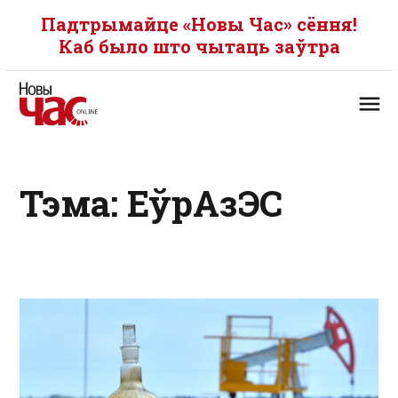
Падтрымайце «Новы Час» сёння!
Каб было што чытаць заўтра
Тэма: ЕўрАзЭС