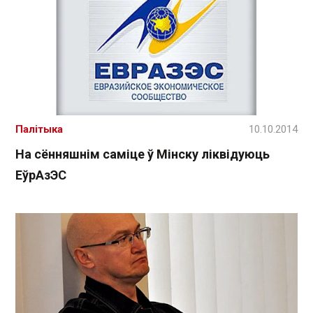
Палітыка
10.10.2014
На сённяшнім саміце ў Мінску ліквідуюць
ЕўрАзЭС