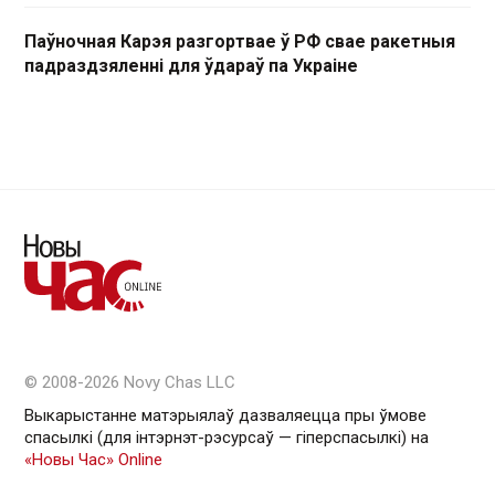
Паўночная Карэя разгортвае ў РФ свае ракетныя
падраздзяленні для ўдараў па Украіне
© 2008-2026 Novy Chas LLC
Выкарыстанне матэрыялаў дазваляецца пры ўмове
спасылкі (для інтэрнэт-рэсурсаў — гiперспасылкi) на
«Новы Час» Online