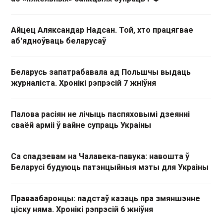
Айцец Аляксандар Надсан. Той, хто працягвае
аб'ядноўваць беларусаў
Беларусь запатрабавала ад Польшчы выдаць
журналіста. Хронікі рэпрэсій 7 жніўня
Палова расіян не лічыць паспяховымі дзеянні
сваёй арміі ў вайне супраць Украіны
Са спадзевам на Чалавека-павука: навошта ў
Беларусі будуюць патэнцыйныя мэты для Украіны
Праваабаронцы: падстаў казаць пра змяншэнне
ціску няма. Хронікі рэпрэсій 6 жніўня