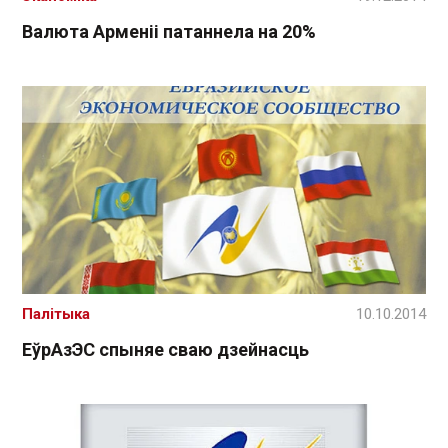
Валюта Арменіі патаннела на 20%
Палітыка
10.10.2014
ЕўрАзЭС спыняе сваю дзейнасць