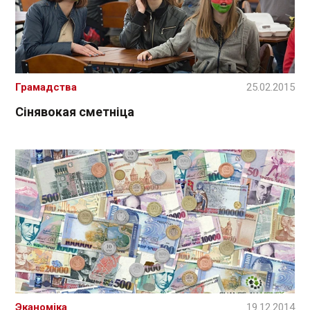
Грамадства
25.02.2015
Сінявокая сметніца
Эканоміка
19.12.2014