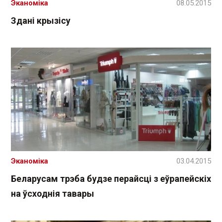
Эканоміка
08.05.2015
Здані крызісу
Эканоміка
03.04.2015
Беларусам трэба будзе перайсці з еўрапейскіх
на ўсходнія тавары