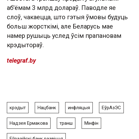
аб'ёмам 3 млрд долараў. Паводле яе
слоў, чакаецца, што гэтыя ўмовы будуць
больш жорсткімі, але Беларусь мае
намер рушыць услед ўсім прапановам
крэдытораў.
telegraf.by
крэдыт
Нацбанк
инфляцыя
ЕўрАзЭС
Надзея Ермакова
транш
Мінфін
Еўразійскі банк развіцця