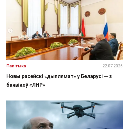
Палітыка
22.07.2026
Новы расейскі «дыплямат» у Беларусі — з
баявікоў «ЛНР»