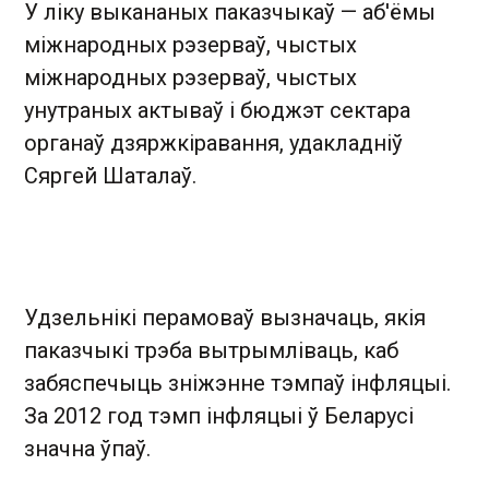
У ліку выкананых паказчыкаў — аб'ёмы
міжнародных рэзерваў, чыстых
міжнародных рэзерваў, чыстых
унутраных актываў і бюджэт сектара
органаў дзяржкіравання, удакладніў
Сяргей Шаталаў.
Удзельнікі перамоваў вызначаць, якія
паказчыкі трэба вытрымліваць, каб
забяспечыць зніжэнне тэмпаў інфляцыі.
За 2012 год тэмп інфляцыі ў Беларусі
значна ўпаў.