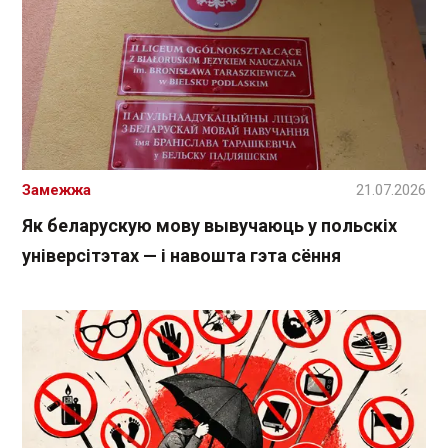
Замежжа
21.07.2026
Як беларускую мову вывучаюць у польскіх
універсітэтах — і навошта гэта сёння