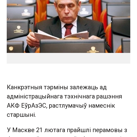
Канкрэтныя тэрміны залежаць ад
адміністрацыйнага тэхнічнага рашэння
АКФ ЕўрАзЭС, растлумачыў намеснік
старшыні.
У Маскве 21 лютага прайшлі перамовы з