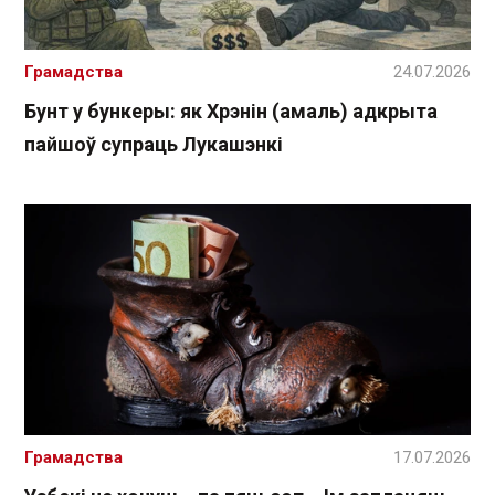
Грамадства
24.07.2026
Бунт у бункеры: як Хрэнін (амаль) адкрыта
пайшоў супраць Лукашэнкі
Грамадства
17.07.2026