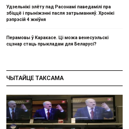
Удзельнікі злёту пад Расонамі паведамілі пра
збіццё і прыніжэнні пасля затрыманняў. Хронікі
рэпрэсій 4 жніўня
Перамовы ў Каракасе. Ці можа венесуэльскі
сцэнар стаць прыкладам для Беларусі?
ЧЫТАЙЦЕ ТАКСАМА