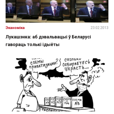
Эканоміка
23.02.2013
Лукашэнка: аб дэвальвацыі ў Беларусі
гавораць толькі ідыёты