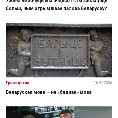
Узбекі не хочуць «па пяцьсот». Ім заплацяць
больш, чым атрымлівае палова беларусаў?
Грамадства
16.07.2026
Беларуская мова — не «бедная» мова