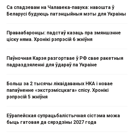
Са спадзевам на Чалавека-павука: навошта ў
Беларусі будуюць патэнцыйныя мэты для Украіны
Праваабаронцы: падстаў казаць пра змяншэнне
ціску няма. Хронікі рэпрэсій 6 жніўня
Паўночная Карэя разгортвае ў РФ свае ракетныя
падраздзяленні для ўдараў па Украіне
Больш за 2 тысячы ліквідаваных НКА і новае
папаўненне «экстрэмісцкага» спісу. Хронікі
рэпрэсій 5 жніўня
Еўрапейская супрацьбалістычная сістэма можа
быць гатовая да сярэдзіны 2027 года