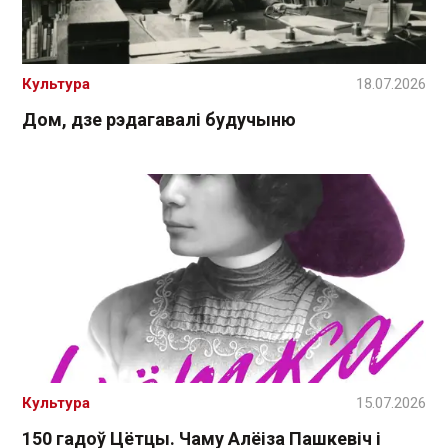
Культура
18.07.2026
Дом, дзе рэдагавалі будучыню
Культура
15.07.2026
150 гадоў Цётцы. Чаму Алёіза Пашкевіч і