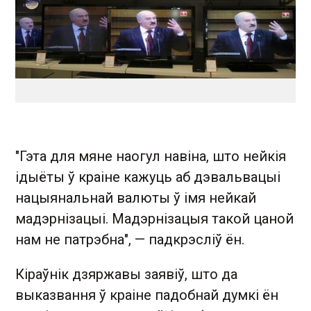
"Гэта для мяне наогул навіна, што нейкія
ідыёты ў краіне кажуць аб дэвальвацыі
нацыянальнай валюты ў імя нейкай
мадэрнізацыі. Мадэрнізацыя такой цаной
нам не патрэбна", — падкрэсліў ён.
Кіраўнік дзяржавы заявіў, што да
выказвання ў краіне падобнай думкі ён