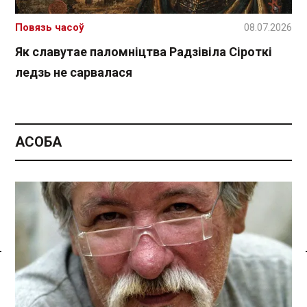
Повязь часоў
08.07.2026
Як славутае паломніцтва Радзівіла Сіроткі
ледзь не сарвалася
АСОБА
Спасылка без VPN