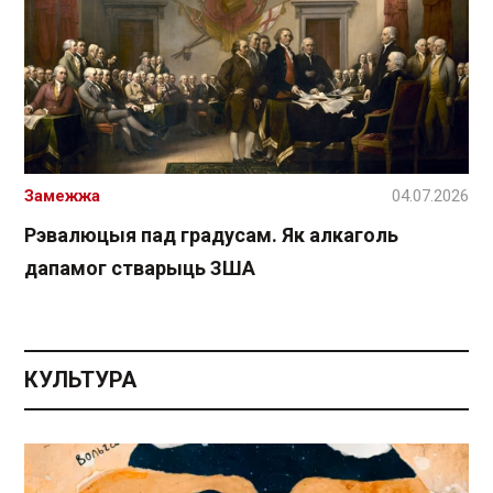
Замежжа
04.07.2026
Рэвалюцыя пад градусам. Як алкаголь
дапамог стварыць ЗША
КУЛЬТУРА