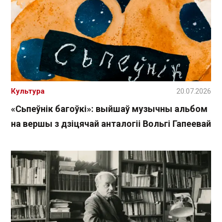
Культура
20.07.2026
«Сьпеўнік багоўкі»: выйшаў музычны альбом
на вершы з дзіцячай анталогіі Вольгі Гапеевай