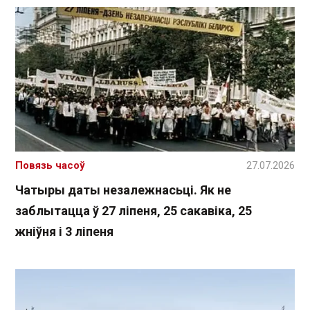
Повязь часоў
27.07.2026
Чатыры даты незалежнасьці. Як не
заблытацца ў 27 ліпеня, 25 сакавіка, 25
жніўня і 3 ліпеня