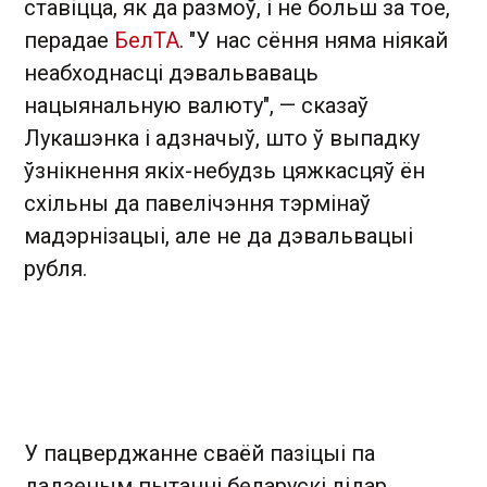
ставіцца, як да размоў, і не больш за тое,
перадае
БелТА
. "У нас сёння няма ніякай
неабходнасці дэвальваваць
нацыянальную валюту", — сказаў
Лукашэнка і адзначыў, што ў выпадку
ўзнікнення якіх-небудзь цяжкасцяў ён
схільны да павелічэння тэрмінаў
мадэрнізацыі, але не да дэвальвацыі
рубля.
У пацверджанне сваёй пазіцыі па
дадзеным пытанні беларускі лідар