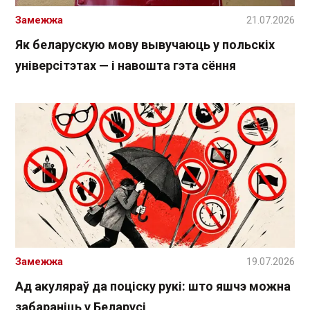
Замежжа
21.07.2026
Як беларускую мову вывучаюць у польскіх
універсітэтах — і навошта гэта сёння
Замежжа
19.07.2026
Ад акуляраў да поціску рукі: што яшчэ можна
забараніць у Беларусі