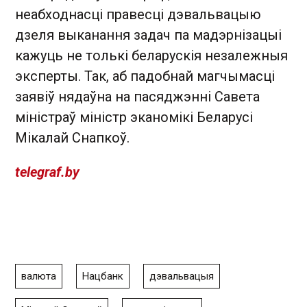
неабходнасці правесці дэвальвацыю
дзеля выканання задач па мадэрнізацыі
кажуць не толькі беларускія незалежныя
эксперты. Так, аб падобнай магчымасці
заявіў нядаўна на пасяджэнні Савета
міністраў міністр эканомікі Беларусі
Мікалай Снапкоў.
telegraf.by
валюта
Нацбанк
дэвальвацыя