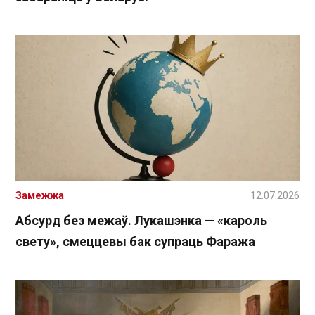
Замежжа
12.07.2026
Абсурд без межаў. Лукашэнка — «кароль
свету», смеццевы бак супраць Фаража