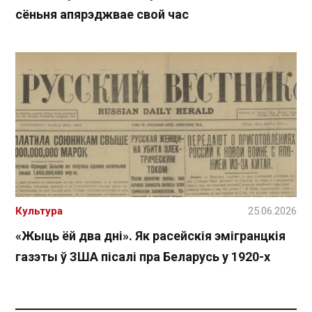
сёньня апярэджвае свой час
Культура
25.06.2026
«Жыць ёй два дні». Як расейскія эмігранцкія
газэты ў ЗША пісалі пра Беларусь у 1920-х