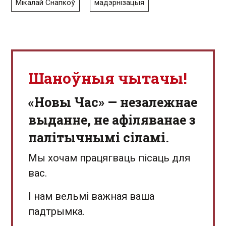
Мікалай Снапкоў
мадэрнізацыя
Шаноўныя чытачы!
«Новы Час» — незалежнае
выданне, не афіляванае з
палітычнымі сіламі.
Мы хочам працягваць пісаць для
вас.
І нам вельмі важная ваша
падтрымка.