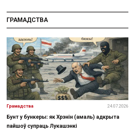
ГРАМАДСТВА
Грамадства
24.07.2026
Бунт у бункеры: як Хрэнін (амаль) адкрыта
пайшоў супраць Лукашэнкі