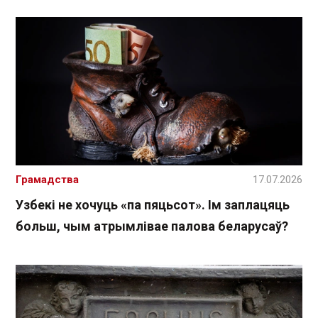
Грамадства
17.07.2026
Узбекі не хочуць «па пяцьсот». Ім заплацяць
больш, чым атрымлівае палова беларусаў?