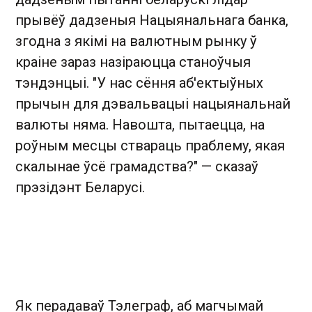
прывёў дадзеныя Нацыянальнага банка,
згодна з якімі на валютным рынку ў
краіне зараз назіраюцца станоўчыя
тэндэнцыі. "У нас сёння аб'ектыўных
прычын для дэвальвацыі нацыянальнай
валюты няма. Навошта, пытаецца, на
роўным месцы ствараць праблему, якая
скалынае ўсё грамадства?" — сказаў
прэзідэнт Беларусі.
Як перадаваў Тэлеграф, аб магчымай