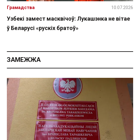
Грамадства
10.07.2026
Узбекі замест масквічоў: Лукашэнка не вітае
ў Беларусі «рускіх братоў»
ЗАМЕЖЖА