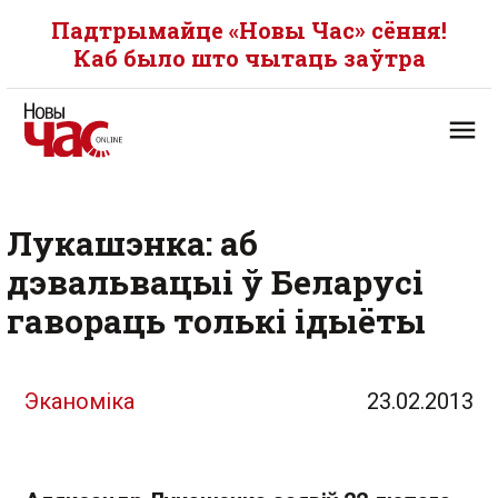
Падтрымайце «Новы Час» сёння!
Каб было што чытаць заўтра
Лукашэнка: аб
дэвальвацыі ў Беларусі
гавораць толькі ідыёты
Эканоміка
23.02.2013