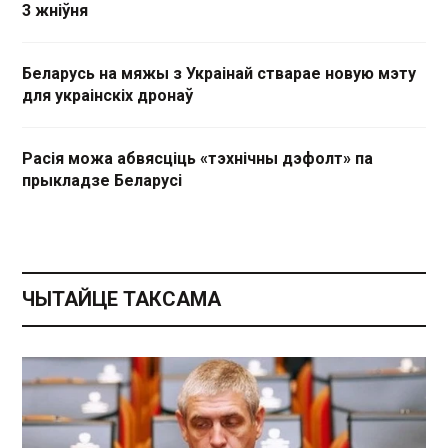
3 жніўня
Беларусь на мяжы з Украінай стварае новую мэту
для украінскіх дронаў
Расія можа абвясціць «тэхнічны дэфолт» па
прыкладзе Беларусі
ЧЫТАЙЦЕ ТАКСАМА