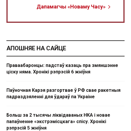
Дапамагчы «Новаму Часу»
АПОШНЯЕ НА САЙЦЕ
Праваабаронцы: падстаў казаць пра змяншэнне
ціску няма. Хронікі рэпрэсій 6 жніўня
Паўночная Карэя разгортвае ў РФ свае ракетныя
падраздзяленні для ўдараў па Украіне
Больш за 2 тысячы ліквідаваных НКА і новае
папаўненне «экстрэмісцкага» спісу. Хронікі
рэпрэсій 5 жніўня