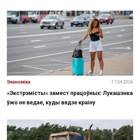
Эканоміка
17.04.2026
«Экстрэмісты» замест працоўных: Лукашэнка
ўжо не ведае, куды вядзе краіну