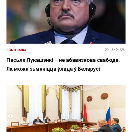
Палітыка
22.07.2026
Пасьля Лукашэнкі – не абавязкова свабода.
Як можа зьмяніцца ўлада ў Беларусі