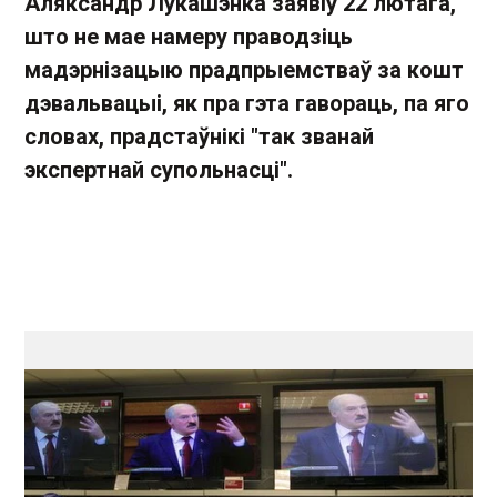
Аляксандр Лукашэнка заявіў 22 лютага,
што не мае намеру праводзіць
мадэрнізацыю прадпрыемстваў за кошт
дэвальвацыі, як пра гэта гавораць, па яго
словах, прадстаўнікі "так званай
экспертнай супольнасці".