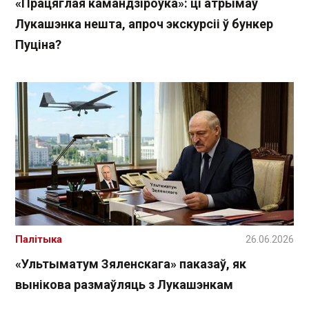
«Працяглая камандзіроўка»: ці атрымаў
Лукашэнка нешта, апроч экскурсіі ў бункер
Пуціна?
Палітыка
26.06.2026
«Ультыматум Зяленскага» паказаў, як
вынікова размаўляць з Лукашэнкам