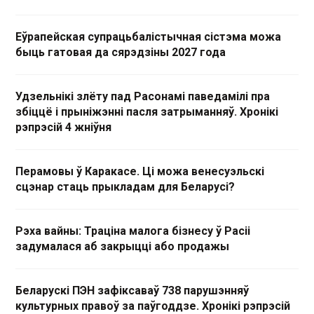
Еўрапейская супрацьбалістычная сістэма можа
быць гатовая да сярэдзіны 2027 года
Удзельнікі злёту пад Расонамі паведамілі пра
збіццё і прыніжэнні пасля затрыманняў. Хронікі
рэпрэсій 4 жніўня
Перамовы ў Каракасе. Ці можа венесуэльскі
сцэнар стаць прыкладам для Беларусі?
Рэха вайны: Траціна малога бізнесу ў Расіі
задумалася аб закрыцці або продажы
Беларускі ПЭН зафіксаваў 738 парушэнняў
культурных правоў за паўгоддзе. Хронікі рэпрэсій