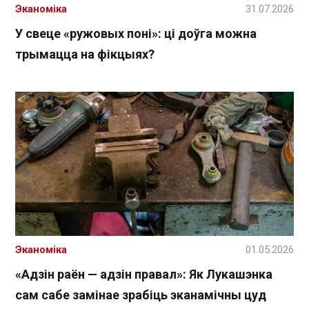
Эканоміка
31.07.2026
У свеце «ружовых поні»: ці доўга можна
трымацца на фікцыях?
Эканоміка
01.05.2026
«Адзін раён — адзін правал»: Як Лукашэнка
сам сабе замінае зрабіць эканамічны цуд