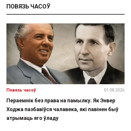
ПОВЯЗЬ ЧАСОЎ
Повязь часоў
01.08.2026
Пераемнік без права на памылку. Як Энвер
Ходжа пазбавіўся чалавека, які павінен быў
атрымаць яго ўладу