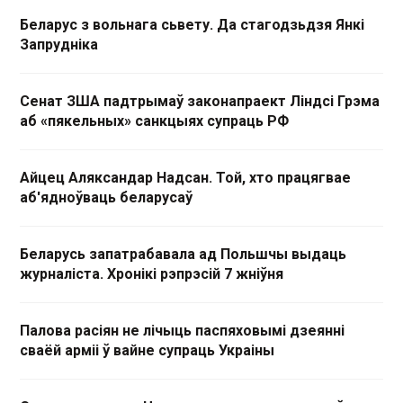
Беларус з вольнага сьвету. Да стагодзьдзя Янкі
Запрудніка
Сенат ЗША падтрымаў законапраект Ліндсі Грэма
аб «пякельных» санкцыях супраць РФ
Айцец Аляксандар Надсан. Той, хто працягвае
аб'ядноўваць беларусаў
Беларусь запатрабавала ад Польшчы выдаць
журналіста. Хронікі рэпрэсій 7 жніўня
Палова расіян не лічыць паспяховымі дзеянні
сваёй арміі ў вайне супраць Украіны