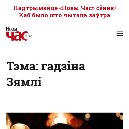
Падтрымайце «Новы Час» сёння!
Каб было што чытаць заўтра
Тэма: гадзіна
Зямлі