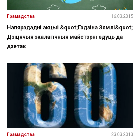
Грамадства
16.03.2015
Напярэдадні акцыі &quot;Гадзіна Зямлі&quot;
Дзіцячыя экалагічныя майстэрні едуць да
дзетак
Грамадства
23.03.2013