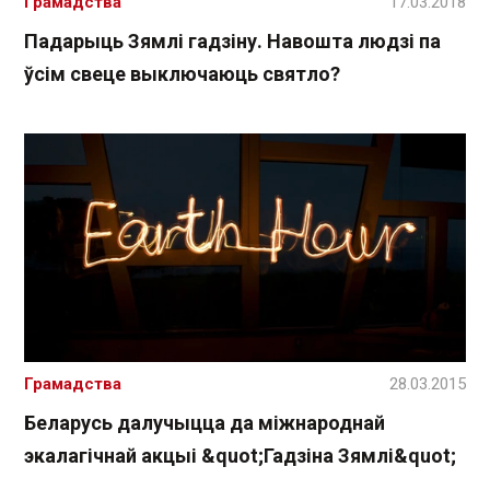
Грамадства
17.03.2018
Падарыць Зямлі гадзіну. Навошта людзі па
ўсім свеце выключаюць святло?
Грамадства
28.03.2015
Беларусь далучыцца да міжнароднай
экалагічнай акцыі &quot;Гадзіна Зямлі&quot;