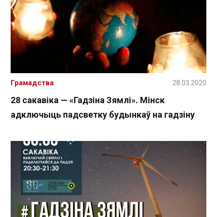
Грамадства
28.03.2020
28 сакавіка — «Гадзіна Зямлі». Мінск
адключыць падсветку будынкаў на гадзіну