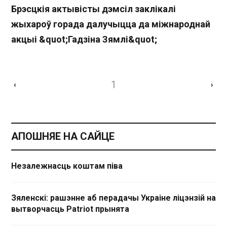
Брэсцкія актывісты дэмсіл заклікалі
жыхароў горада далучыцца да міжнароднай
акцыі &quot;Гадзіна Зямлі&quot;
1
‹
›
АПОШНЯЕ НА САЙЦЕ
Незалежнасць коштам піва
Зяленскі: рашэнне аб перадачы Украіне ліцэнзій на
вытворчасць Patriot прынята