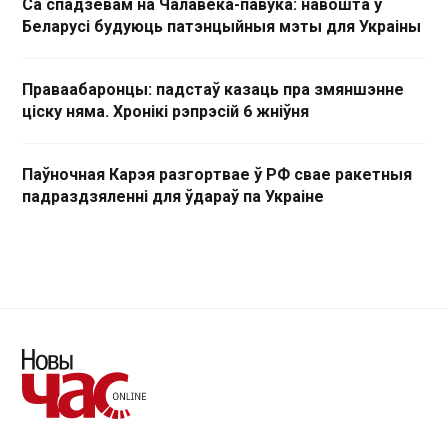
Са спадзевам на Чалавека-павука: навошта ў
Беларусі будуюць патэнцыйныя мэты для Украіны
Праваабаронцы: падстаў казаць пра змяншэнне
ціску няма. Хронікі рэпрэсій 6 жніўня
Паўночная Карэя разгортвае ў РФ свае ракетныя
падраздзяленні для ўдараў па Украіне