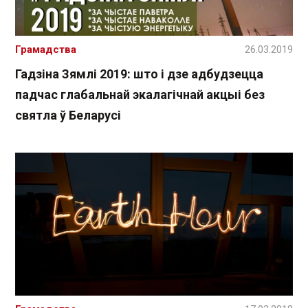
Грамадства
26.03.2019
Гадзіна Зямлі 2019: што і дзе адбудзецца
падчас глабальнай экалагічнай акцыі без
святла ў Беларусі