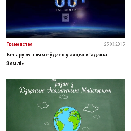
Грамадства
25.03.2015
Беларусь прыме ўдзел у акцыі «Гадзіна
Зямлі»