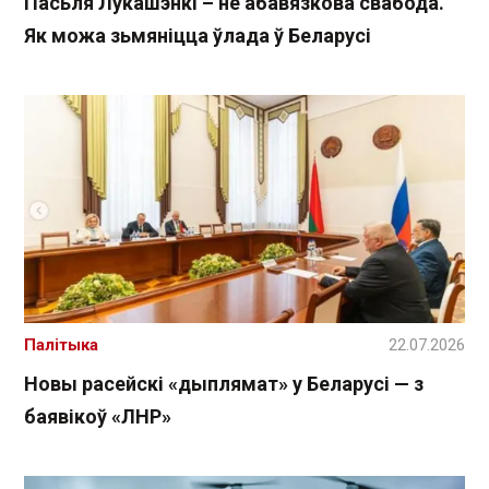
Пасьля Лукашэнкі – не абавязкова свабода.
Як можа зьмяніцца ўлада ў Беларусі
Палітыка
22.07.2026
Новы расейскі «дыплямат» у Беларусі — з
баявікоў «ЛНР»