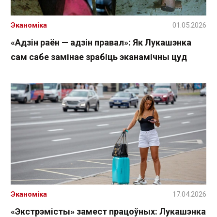
Эканоміка
01.05.2026
«Адзін раён — адзін правал»: Як Лукашэнка
сам сабе замінае зрабіць эканамічны цуд
Эканоміка
17.04.2026
«Экстрэмісты» замест працоўных: Лукашэнка