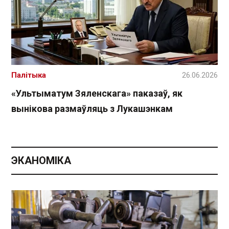
Палітыка
26.06.2026
«Ультыматум Зяленскага» паказаў, як
вынікова размаўляць з Лукашэнкам
ЭКАНОМІКА