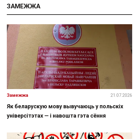
ЗАМЕЖЖА
Замежжа
21.07.2026
Як беларускую мову вывучаюць у польскіх
універсітэтах — і навошта гэта сёння