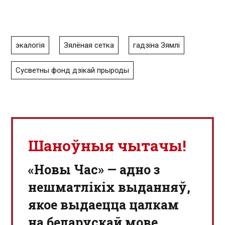
экалогія
Зялёная сетка
гадзіна Зямлі
Сусветны фонд дзікай прыроды
Шаноўныя чытачы!
«Новы Час» — адно з
нешматлікіх выданняў,
якое выдаецца цалкам
на беларускай мове.