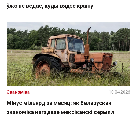
ўжо не ведае, куды вядзе краіну
Эканоміка
10.04.2026
Мінус мільярд за месяц: як беларуская
эканоміка нагадвае мексіканскі серыял