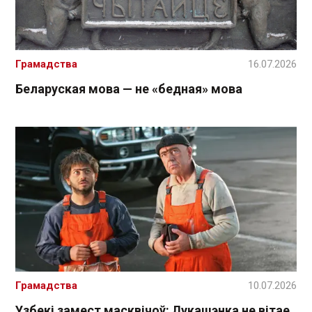
Грамадства
16.07.2026
Беларуская мова — не «бедная» мова
Грамадства
10.07.2026
Узбекі замест масквічоў: Лукашэнка не вітае