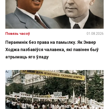
Повязь часоў
01.08.2026
Пераемнік без права на памылку. Як Энвер
Ходжа пазбавіўся чалавека, які павінен быў
атрымаць яго ўладу