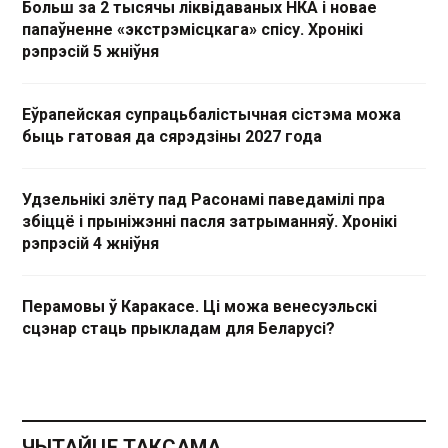
Больш за 2 тысячы ліквідаваных НКА і новае
папаўненне «экстрэмісцкага» спісу. Хронікі
рэпрэсій 5 жніўня
Еўрапейская супрацьбалістычная сістэма можа
быць гатовая да сярэдзіны 2027 года
Удзельнікі злёту пад Расонамі паведамілі пра
збіццё і прыніжэнні пасля затрыманняў. Хронікі
рэпрэсій 4 жніўня
Перамовы ў Каракасе. Ці можа венесуэльскі
сцэнар стаць прыкладам для Беларусі?
ЧЫТАЙЦЕ ТАКСАМА