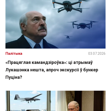
Палітыка
03.07.2026
«Працяглая камандзіроўка»: ці атрымаў
Лукашэнка нешта, апроч экскурсіі ў бункер
Пуціна?