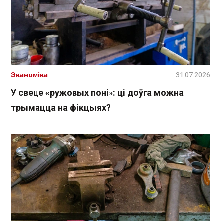
Эканоміка
31.07.2026
У свеце «ружовых поні»: ці доўга можна
трымацца на фікцыях?