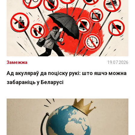
Замежжа
19.07.2026
Ад акуляраў да поціску рукі: што яшчэ можна
забараніць у Беларусі