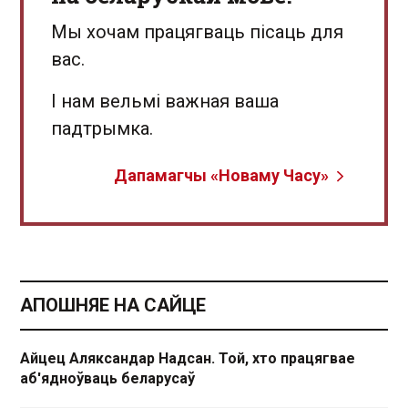
Мы хочам працягваць пісаць для
вас.
І нам вельмі важная ваша
падтрымка.
Дапамагчы «Новаму Часу»
АПОШНЯЕ НА САЙЦЕ
Айцец Аляксандар Надсан. Той, хто працягвае
аб'ядноўваць беларусаў