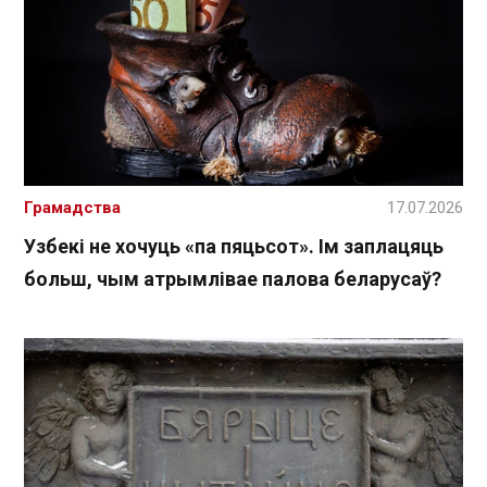
Грамадства
17.07.2026
Узбекі не хочуць «па пяцьсот». Ім заплацяць
больш, чым атрымлівае палова беларусаў?