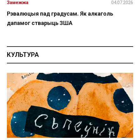
Замежжа
04.07.2026
Рэвалюцыя пад градусам. Як алкаголь
дапамог стварыць ЗША
КУЛЬТУРА