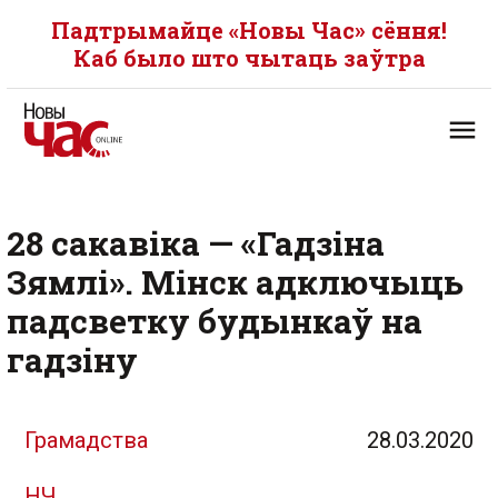
Падтрымайце «Новы Час» сёння!
Каб было што чытаць заўтра
28 сакавіка — «Гадзіна
Зямлі». Мінск адключыць
падсветку будынкаў на
гадзіну
Грамадства
28.03.2020
НЧ