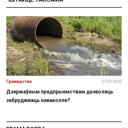
Грамадства
27.03.2020
Дзяржаўным прадпрыемствам дазволяць
забруджваць наваколле?