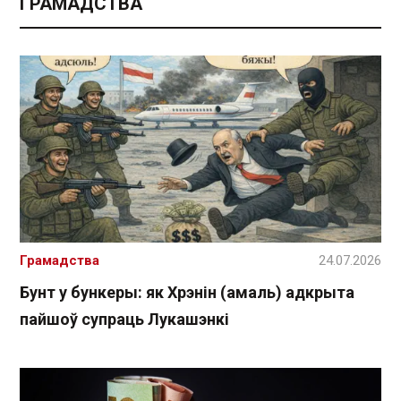
ГРАМАДСТВА
Грамадства
24.07.2026
Бунт у бункеры: як Хрэнін (амаль) адкрыта
пайшоў супраць Лукашэнкі