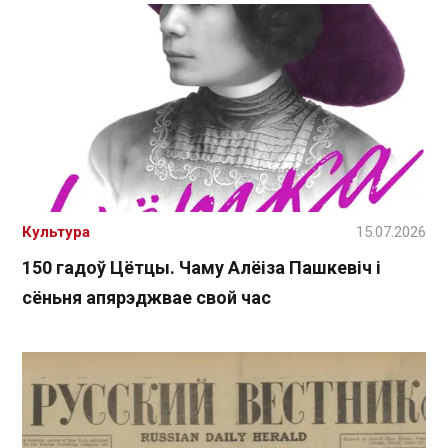
Культура
15.07.2026
150 гадоў Цётцы. Чаму Алёіза Пашкевіч і
сёньня апярэджвае свой час