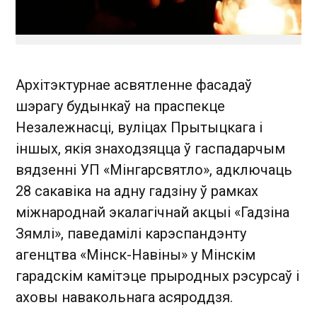
Архітэктурнае асвятленне фасадаў
шэрагу будынкаў на праспекце
Незалежнасці, вуліцах Прытыцкага і
іншых, якія знаходзяцца ў гаспадарчым
вядзенні УП «Мінгарсвятло», адключаць
28 сакавіка на адну гадзіну ў рамках
міжнароднай экалагічнай акцыі «Гадзіна
Зямлі», паведамілі карэспандэнту
агенцтва «Мінск-Навіны» у Мінскім
гарадскім камітэце прыродных рэсурсаў і
аховы навакольнага асяроддзя.