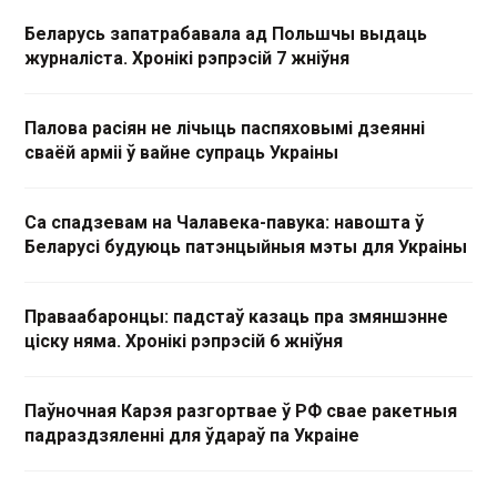
Беларусь запатрабавала ад Польшчы выдаць
журналіста. Хронікі рэпрэсій 7 жніўня
Палова расіян не лічыць паспяховымі дзеянні
сваёй арміі ў вайне супраць Украіны
Са спадзевам на Чалавека-павука: навошта ў
Беларусі будуюць патэнцыйныя мэты для Украіны
Праваабаронцы: падстаў казаць пра змяншэнне
ціску няма. Хронікі рэпрэсій 6 жніўня
Паўночная Карэя разгортвае ў РФ свае ракетныя
падраздзяленні для ўдараў па Украіне