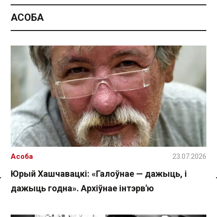
АСОБА
Асоба
23.07.2026
Юрый Хашчавацкі: «Галоўнае — дажыць, і
дажыць годна». Архіўнае інтэрв'ю
Спасылка без VPN