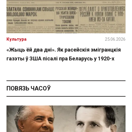
Культура
25.06.2026
«Жыць ёй два дні». Як расейскія эмігранцкія
газэты ў ЗША пісалі пра Беларусь у 1920-х
ПОВЯЗЬ ЧАСОЎ