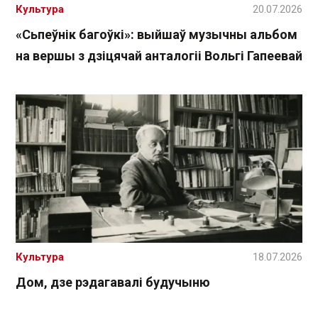
Культура
20.07.2026
«Сьпеўнік багоўкі»: выйшаў музычны альбом
на вершы з дзіцячай анталогіі Вольгі Гапеевай
Культура
18.07.2026
Дом, дзе рэдагавалі будучыню