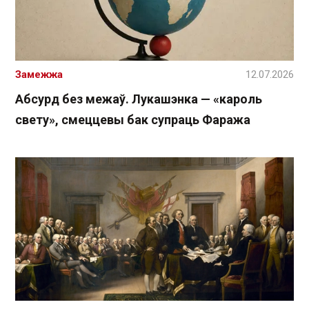
Замежжа
12.07.2026
Абсурд без межаў. Лукашэнка — «кароль
свету», смеццевы бак супраць Фаража