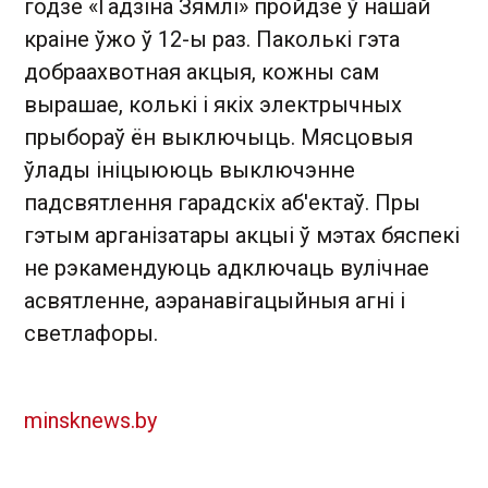
годзе «Гадзіна Зямлі» пройдзе ў нашай
краіне ўжо ў 12-ы раз. Паколькі гэта
добраахвотная акцыя, кожны сам
вырашае, колькі і якіх электрычных
прыбораў ён выключыць. Мясцовыя
ўлады ініцыююць выключэнне
падсвятлення гарадскіх аб'ектаў. Пры
гэтым арганізатары акцыі ў мэтах бяспекі
не рэкамендуюць адключаць вулічнае
асвятленне, аэранавігацыйныя агні і
светлафоры.
minsknews.by