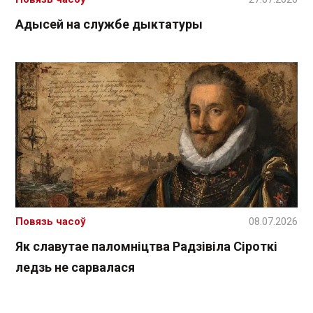
Адысей на службе дыктатуры
Повязь часоў
08.07.2026
Як славутае паломніцтва Радзівіла Сіроткі
ледзь не сарвалася