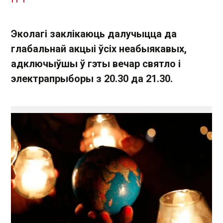
Эколагі заклікаюць далучыцца да
глабальнай акцыі ўсіх неабыякавых,
адключыўшы ў гэты вечар святло і
электрапрыборы з 20.30 да 21.30.