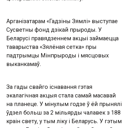
Арганізатарам «Гадзіны Зямлі» выступае
Сусветны фонд дзікай прыроды. У
Беларусі правядзеннем акцыі займаецца
таварыства «Зялёная сетка» пры
падтрымцы Мінпрыроды і мясцовых
выканкамаў.
За гады свайго існавання гэтая
экалагічная акцыя стала самай масавай
на планеце. У мінулым годзе ў ёй прынялі
ўдзел больш за 2 мільярды чалавек з 188
краін свету, у тым ліку і Беларусь. У гэтым