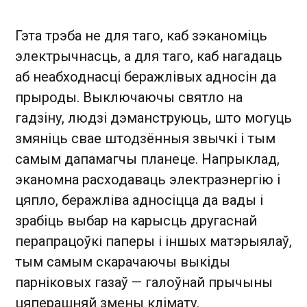
Гэта трэба не для таго, каб зэканоміць
электрычнасць, а для таго, каб нагадаць
аб неабходнасці беражлівых адносін да
прыроды. Выключаючы святло на
гадзіну, людзі дэманструюць, што могуць
змяніць свае штодзённыя звычкі і тым
самым дапамагчы планеце. Напрыклад,
эканомна расходаваць электраэнергію і
цяпло, беражліва адносіцца да вады і
зрабіць выбар на карысць другаснай
перапрацоўкі паперы і іншых матэрыялаў,
тым самым скарачаючы выкіды
парніковых газаў — галоўнай прычыны
цяперашняй змены клімату.