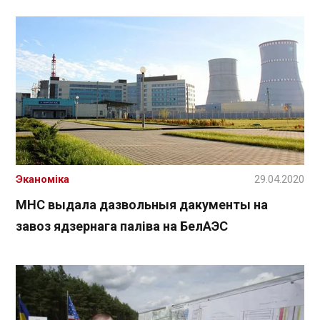
Эканоміка
29.04.2020
МНС выдала дазвольныя дакументы на
завоз ядзернага паліва на БелАЭС