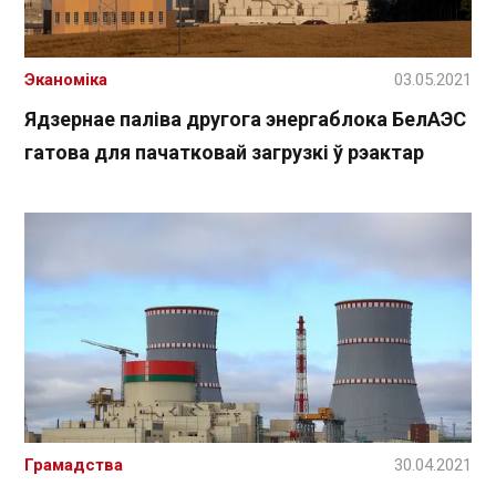
Эканоміка
03.05.2021
Ядзернае паліва другога энергаблока БелАЭС
гатова для пачатковай загрузкі ў рэактар
Грамадства
30.04.2021