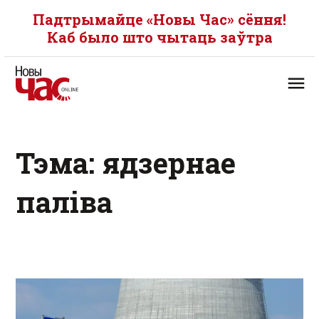
Падтрымайце «Новы Час» сёння!
Каб было што чытаць заўтра
Тэма: ядзернае
паліва