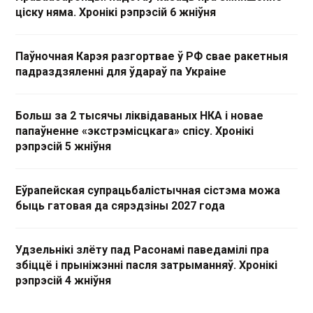
ціску няма. Хронікі рэпрэсій 6 жніўня
Паўночная Карэя разгортвае ў РФ свае ракетныя
падраздзяленні для ўдараў па Украіне
Больш за 2 тысячы ліквідаваных НКА і новае
папаўненне «экстрэмісцкага» спісу. Хронікі
рэпрэсій 5 жніўня
Еўрапейская супрацьбалістычная сістэма можа
быць гатовая да сярэдзіны 2027 года
Удзельнікі злёту пад Расонамі паведамілі пра
збіццё і прыніжэнні пасля затрыманняў. Хронікі
рэпрэсій 4 жніўня