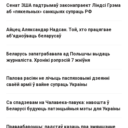
Сенат ЗША падтрымаў законапраект Ліндсі Грэма
аб «пякельных» санкцыях супраць РФ
Айцец Аляксандар Надсан. Той, хто працягвае
аб'ядноўваць беларусаў
Беларусь запатрабавала ад Польшчы выдаць
журналіста. Хронікі рэпрэсій 7 жніўня
Палова расіян не лічыць паспяховымі дзеянні
сваёй арміі ў вайне супраць Украіны
Са спадзевам на Чалавека-павука: навошта ў
Беларусі будуюць патэнцыйныя мэты для Украіны
Праваабаронцы: падстаў казаць пра змяншэнне