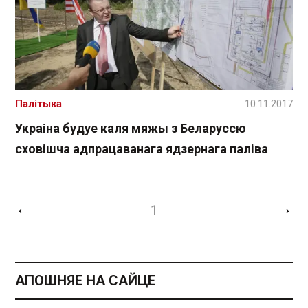
Палітыка
10.11.2017
Украіна будуе каля мяжы з Беларуссю
сховішча адпрацаванага ядзернага паліва
1
‹
›
АПОШНЯЕ НА САЙЦЕ