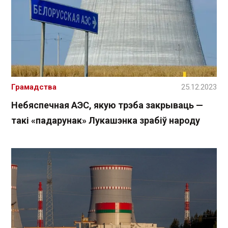
Грамадства
25.12.2023
Небяспечная АЭС, якую трэба закрываць —
такі «падарунак» Лукашэнка зрабіў народу