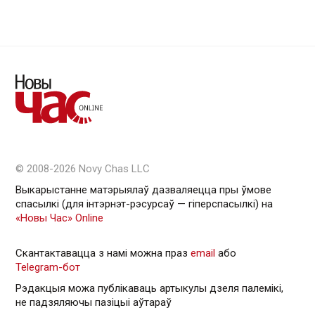
© 2008-2026 Novy Chas LLC
Выкарыстанне матэрыялаў дазваляецца пры ўмове
спасылкі (для інтэрнэт-рэсурсаў — гiперспасылкi) на
«Новы Час» Online
Скантактавацца з намі можна праз
email
або
Telegram-бот
Рэдакцыя можа публікаваць артыкулы дзеля палемікі,
не падзяляючы пазіцыі аўтараў