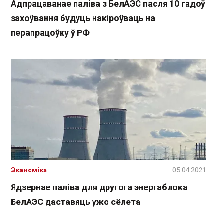
Адпрацаванае паліва з БелАЭС пасля 10 гадоў
захоўвання будуць накіроўваць на
перапрацоўку ў РФ
Эканоміка
05.04.2021
Ядзернае паліва для другога энергаблока
БелАЭС даставяць ужо сёлета