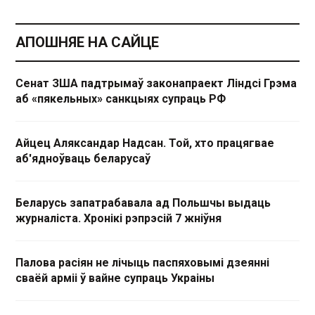
АПОШНЯЕ НА САЙЦЕ
Сенат ЗША падтрымаў законапраект Ліндсі Грэма
аб «пякельных» санкцыях супраць РФ
Айцец Аляксандар Надсан. Той, хто працягвае
аб'ядноўваць беларусаў
Беларусь запатрабавала ад Польшчы выдаць
журналіста. Хронікі рэпрэсій 7 жніўня
Палова расіян не лічыць паспяховымі дзеянні
сваёй арміі ў вайне супраць Украіны