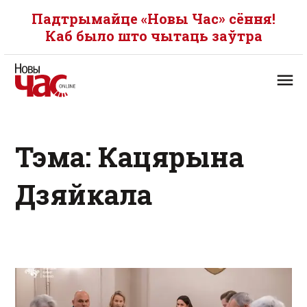
Падтрымайце «Новы Час» сёння!
Каб было што чытаць заўтра
Тэма: Кацярына
Дзяйкала