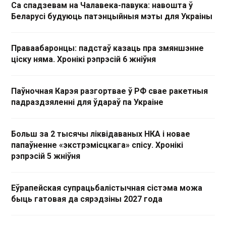
Са спадзевам на Чалавека-павука: навошта ў
Беларусі будуюць патэнцыйныя мэты для Украіны
Праваабаронцы: падстаў казаць пра змяншэнне
ціску няма. Хронікі рэпрэсій 6 жніўня
Паўночная Карэя разгортвае ў РФ свае ракетныя
падраздзяленні для ўдараў па Украіне
Больш за 2 тысячы ліквідаваных НКА і новае
папаўненне «экстрэмісцкага» спісу. Хронікі
рэпрэсій 5 жніўня
Еўрапейская супрацьбалістычная сістэма можа
быць гатовая да сярэдзіны 2027 года