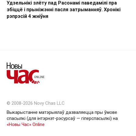
Удзельнікі злёту пад Расонамі паведамілі пра
збіццё і прыніжэнні пасля затрыманняў. Хронікі
рэпрэсій 4 жніўня
© 2008-2026 Novy Chas LLC
Выкарыстанне матэрыялаў дазваляецца пры ўмове
спасылкі (для інтэрнэт-рэсурсаў — гiперспасылкi) на
«Новы Час» Online