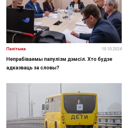
Палітыка
10.10.2024
Непрабіваемы папулізм дэмсіл. Хто будзе
адказваць за словы?