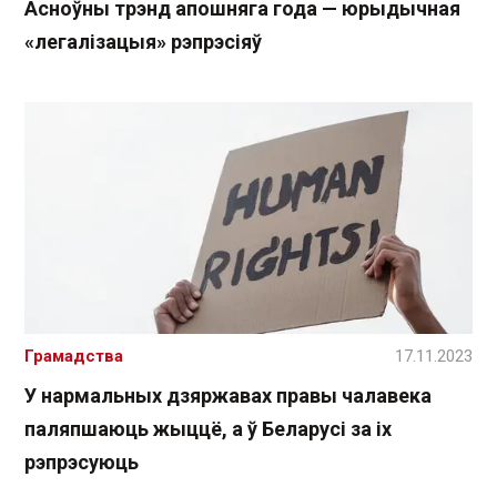
Асноўны трэнд апошняга года — юрыдычная
«легалізацыя» рэпрэсіяў
Грамадства
17.11.2023
У нармальных дзяржавах правы чалавека
паляпшаюць жыццё, а ў Беларусі за іх
рэпрэсуюць