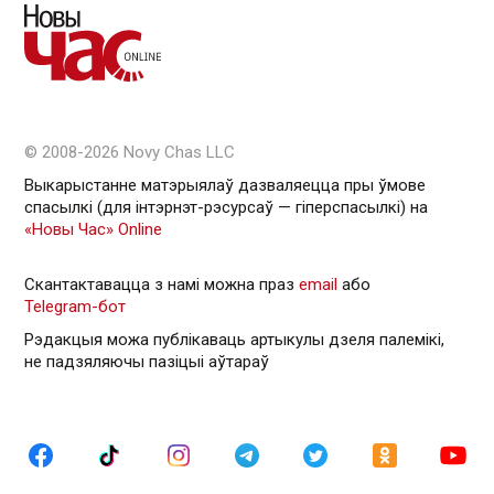
© 2008-2026 Novy Chas LLC
Выкарыстанне матэрыялаў дазваляецца пры ўмове
спасылкі (для інтэрнэт-рэсурсаў — гiперспасылкi) на
«Новы Час» Online
Скантактавацца з намі можна праз
email
або
Telegram-бот
Рэдакцыя можа публікаваць артыкулы дзеля палемікі,
не падзяляючы пазіцыі аўтараў