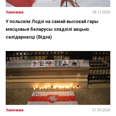
Замежжа
28.12.2020
У польскім Лодзі на самай высокай гары
мясцовыя беларусы зладзілі акцыю
салідарнасці (Відэа)
Замежжа
21.09.2020