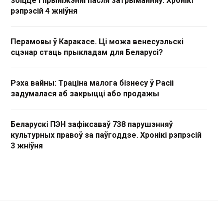
збіццё і прыніжэнні пасля затрыманняў. Хронікі
рэпрэсій 4 жніўня
Перамовы ў Каракасе. Ці можа венесуэльскі
сцэнар стаць прыкладам для Беларусі?
Рэха вайны: Траціна малога бізнесу ў Расіі
задумалася аб закрыцці або продажы
Беларускі ПЭН зафіксаваў 738 парушэнняў
культурных правоў за паўгоддзе. Хронікі рэпрэсій
3 жніўня