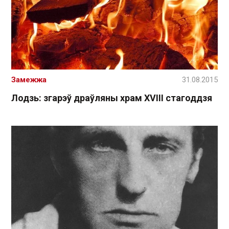
Замежжа
31.08.2015
Лодзь: згарэў драўляны храм ХVІІІ стагоддзя