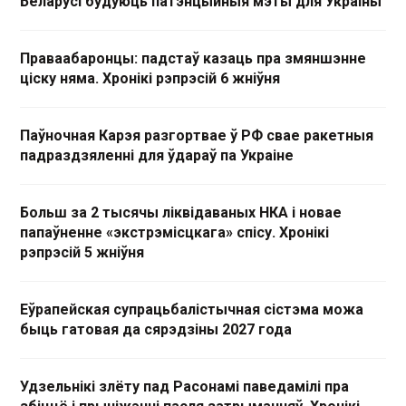
Беларусі будуюць патэнцыйныя мэты для Украіны
Праваабаронцы: падстаў казаць пра змяншэнне
ціску няма. Хронікі рэпрэсій 6 жніўня
Паўночная Карэя разгортвае ў РФ свае ракетныя
падраздзяленні для ўдараў па Украіне
Больш за 2 тысячы ліквідаваных НКА і новае
папаўненне «экстрэмісцкага» спісу. Хронікі
рэпрэсій 5 жніўня
Еўрапейская супрацьбалістычная сістэма можа
быць гатовая да сярэдзіны 2027 года
Удзельнікі злёту пад Расонамі паведамілі пра