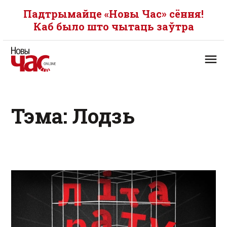
Падтрымайце «Новы Час» сёння!
Каб было што чытаць заўтра
Тэма: Лодзь