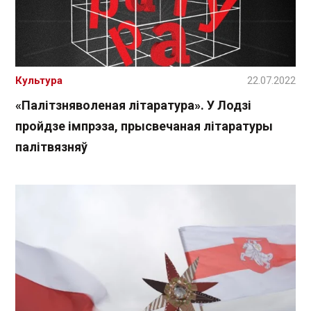
Культура
22.07.2022
«Палітзняволеная літаратура». У Лодзі
пройдзе імпрэза, прысвечаная літаратуры
палітвязняў