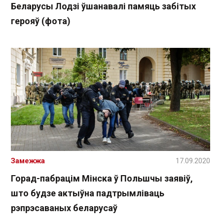
Беларусы Лодзі ўшанавалі памяць забітых
герояў (фота)
Замежжа
17.09.2020
Горад-пабрацім Мінска ў Польшчы заявіў,
што будзе актыўна падтрымліваць
рэпрэсаваных беларусаў