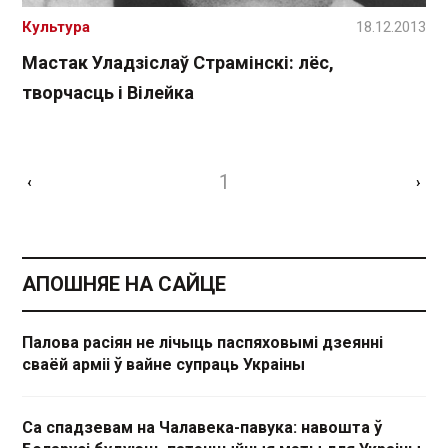
Культура
18.12.2013
Мастак Уладзіслаў Страмінскі: лёс,
творчасць і Вілейка
1
‹
›
АПОШНЯЕ НА САЙЦЕ
Палова расіян не лічыць паспяховымі дзеянні
сваёй арміі ў вайне супраць Украіны
Са спадзевам на Чалавека-павука: навошта ў