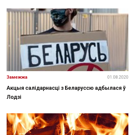
Замежжа
01.08.2020
Акцыя салідарнасці з Беларуссю адбылася ў
Лодзі