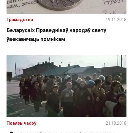
Грамадства
19.11.2018
Беларускіх Праведнікаў народаў свету
ўвекавечаць помнікам
Повязь часоў
21.10.2018