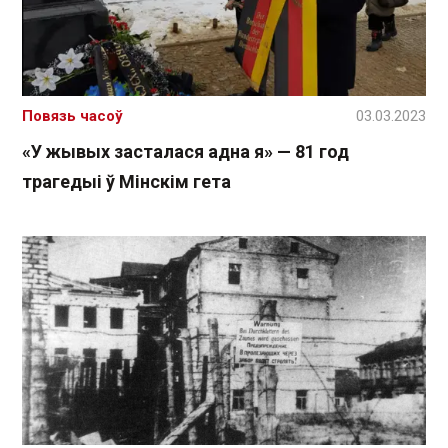
Повязь часоў
03.03.2023
«У жывых засталася адна я» — 81 год
трагедыі ў Мінскім гета