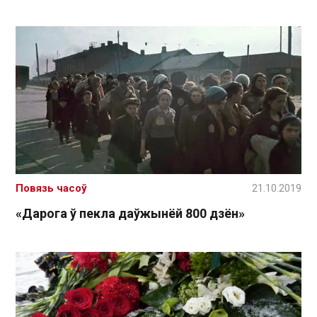
Повязь часоў
21.10.2019
«Дарога ў пекла даўжынёй 800 дзён»