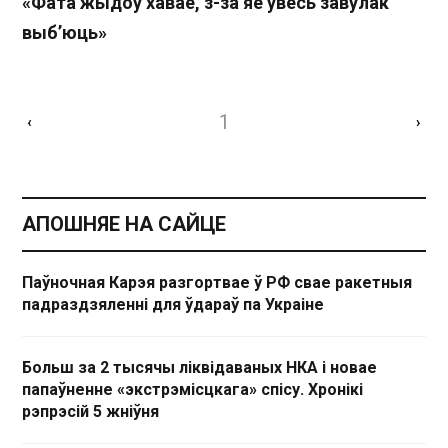
«Фата жыдоў хавае, з-за яе ўвесь завулак
выб’юць»
1
‹
›
АПОШНЯЕ НА САЙЦЕ
Паўночная Карэя разгортвае ў РФ свае ракетныя
падраздзяленні для ўдараў па Украіне
Больш за 2 тысячы ліквідаваных НКА і новае
папаўненне «экстрэмісцкага» спісу. Хронікі
рэпрэсій 5 жніўня