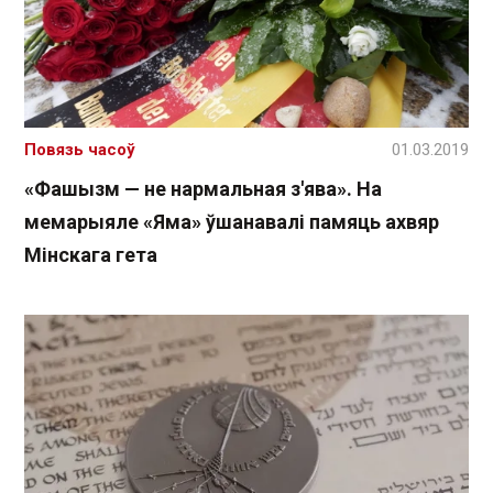
Повязь часоў
01.03.2019
«Фашызм — не нармальная з'ява». На
мемарыяле «Яма» ўшанавалі памяць ахвяр
Мінскага гета