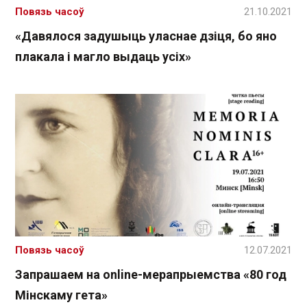
Повязь часоў
21.10.2021
«Давялося задушыць уласнае дзіця, бо яно
плакала і магло выдаць усіх»
Повязь часоў
12.07.2021
Запрашаем на online-мерапрыемства «80 год
Мінскаму гета»