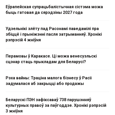
Еўрапейская супрацьбалістычная сістэма можа
быць гатовая да сярэдзіны 2027 года
Удзельнікі злёту пад Расонамі паведамілі пра
збіццё і прыніжэнні пасля затрыманняў. Хронікі
рэпрэсій 4 жніўня
Перамовы ў Каракасе. Ці можа венесуэльскі
сцэнар стаць прыкладам для Беларусі?
Рэха вайны: Траціна малога бізнесу ў Расіі
задумалася аб закрыцці або продажы
Беларускі ПЭН зафіксаваў 738 парушэнняў
культурных правоў за паўгоддзе. Хронікі рэпрэсій
3 жніўня