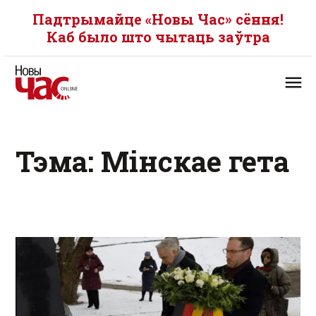
Падтрымайце «Новы Час» сёння!
Каб было што чытаць заўтра
Тэма: Мінскае гета