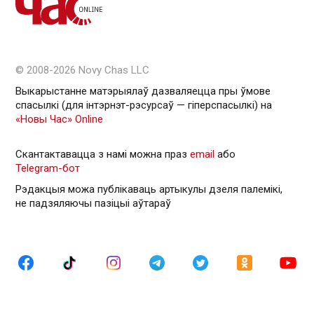
© 2008-2026 Novy Chas LLC
Выкарыстанне матэрыялаў дазваляецца пры ўмове
спасылкі (для інтэрнэт-рэсурсаў — гiперспасылкi) на
«Новы Час» Online
Скантактавацца з намі можна праз
email
або
Telegram-бот
Рэдакцыя можа публікаваць артыкулы дзеля палемікі,
не падзяляючы пазіцыі аўтараў