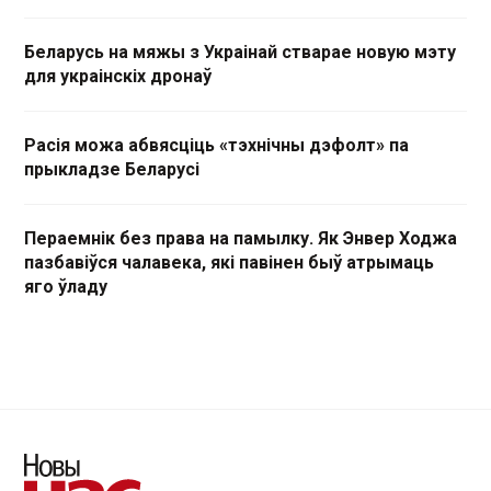
Беларусь на мяжы з Украінай стварае новую мэту
для украінскіх дронаў
Расія можа абвясціць «тэхнічны дэфолт» па
прыкладзе Беларусі
Пераемнік без права на памылку. Як Энвер Ходжа
пазбавіўся чалавека, які павінен быў атрымаць
яго ўладу