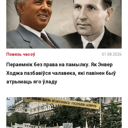
Повязь часоў
01.08.2026
Пераемнік без права на памылку. Як Энвер
Ходжа пазбавіўся чалавека, які павінен быў
атрымаць яго ўладу