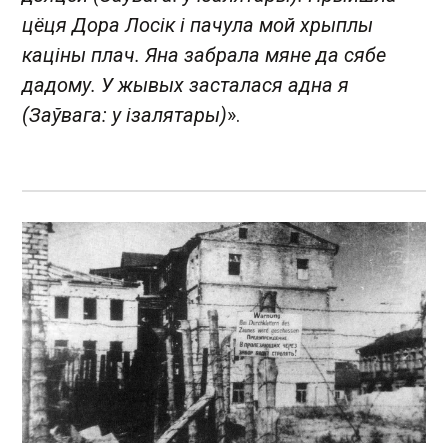
цёця Дора Лосік і пачула мой хрыплы
каціны плач. Яна забрала мяне да сябе
дадому. У жывых засталася адна я
(Заўвага: у ізалятары)
».