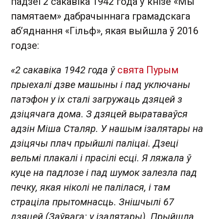
падзеі 2 сакавіка 1942 года ў кнізе «Мы
памятаем» дабрачыннага грамадскага
аб’яднання «Гільф», якая выйшла ў 2016
годзе:
«2 сакавіка 1942 года ў
свята Пурым
прыехалі дзве машыны і пад уключаны
патэфон у іх сталі загружаць дзяцей з
дзіцячага дома. З дзяцей выратаваўся
адзін Міша Сталяр. У нашым ізалятары на
дзіцячы плач прыйшлі паліцаі. Дзеці
вельмі плакалі і прасілі есці. Я ляжала ў
куце на падлозе і пад шумок залезла пад
печку, якая ніколі не палілася, і там
страціла прытомнасць. Знішчылі 67
дзяцей (Заўвага: у ізалятары). Прыйшла