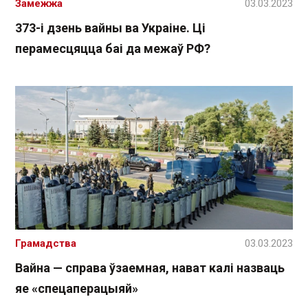
Замежжа
03.03.2023
373-і дзень вайны ва Украіне. Ці
перамесцяцца баі да межаў РФ?
Грамадства
03.03.2023
Вайна — справа ўзаемная, нават калі назваць
яе «спецаперацыяй»