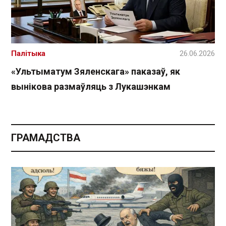
Палітыка
26.06.2026
«Ультыматум Зяленскага» паказаў, як
вынікова размаўляць з Лукашэнкам
ГРАМАДСТВА