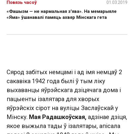
Повязь часоў
01.03.2019
«Фашызм — не нармальная з'ява». На мемарыяле
«Яма» ўшанавалі памяць ахвяр Мінскага гета
Сярод забітых немцамі і ад імя немцаў 2
сакавіка 1942 года былі ў тым ліку
выхаванцы яўрэйскага дзіцячага дома і
пацыенты ізалятара для хворых
яўрэйскіх сірот на вуліцы Заслаўскай у
Мінску.
Мая Радашкоўская,
адзінае дзіця,
якое выжыла тады ў ізалятары, апісала