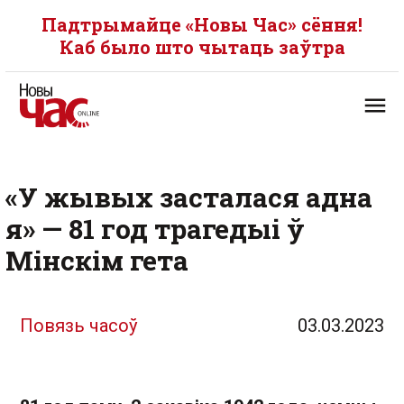
Падтрымайце «Новы Час» сёння!
Каб было што чытаць заўтра
«У жывых засталася адна
я» — 81 год трагедыі ў
Мінскім гета
Повязь часоў
03.03.2023