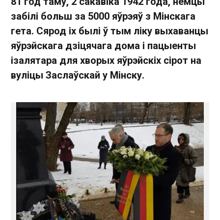
81 год таму, 2 сакавіка 1942 года, немцы
забілі больш за 5000 яўрэяў з Мінскага
гета. Сярод іх былі ў тым ліку выхаванцы
яўрэйскага дзіцячага дома і пацыенты
ізалятара для хворых яўрэйскіх сірот на
вуліцы Заслаўскай у Мінску.