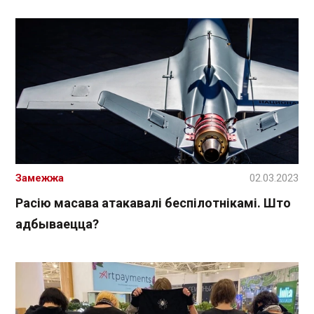
Замежжа
02.03.2023
Расію масава атакавалі беспілотнікамі. Што
адбываецца?