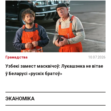
Грамадства
10.07.2026
Узбекі замест масквічоў: Лукашэнка не вітае
ў Беларусі «рускіх братоў»
ЭКАНОМІКА