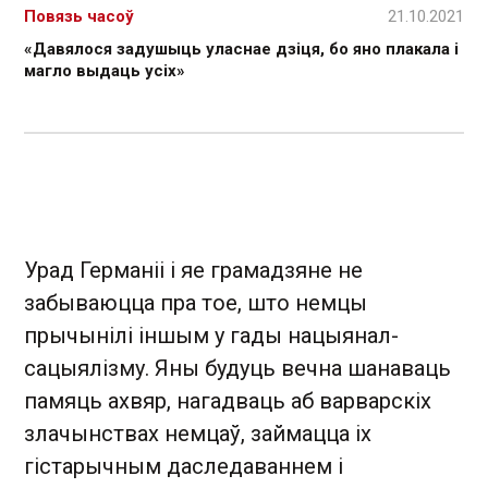
Повязь часоў
21.10.2021
«Давялося задушыць уласнае дзіця, бо яно плакала і
магло выдаць усіх»
Урад Германіі і яе грамадзяне не
забываюцца пра тое, што немцы
прычынілі іншым у гады нацыянал-
сацыялізму. Яны будуць вечна шанаваць
памяць ахвяр, нагадваць аб варварскіх
злачынствах немцаў, займацца іх
гістарычным даследаваннем і