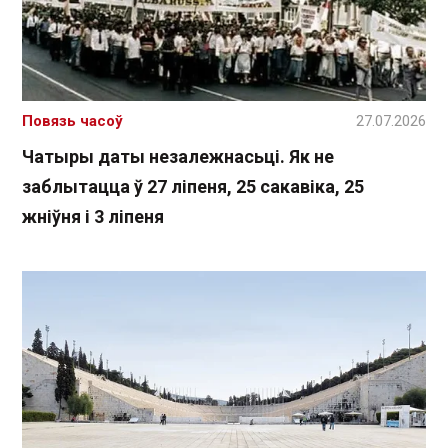
Повязь часоў
27.07.2026
Чатыры даты незалежнасьці. Як не
заблытацца ў 27 ліпеня, 25 сакавіка, 25
жніўня і 3 ліпеня