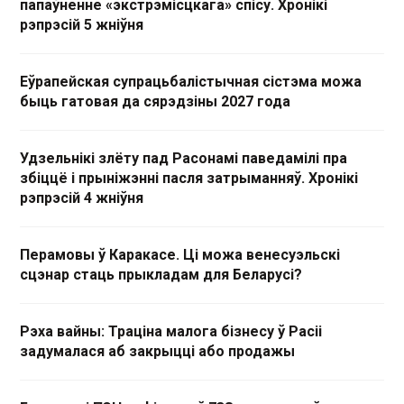
папаўненне «экстрэмісцкага» спісу. Хронікі
рэпрэсій 5 жніўня
Еўрапейская супрацьбалістычная сістэма можа
быць гатовая да сярэдзіны 2027 года
Удзельнікі злёту пад Расонамі паведамілі пра
збіццё і прыніжэнні пасля затрыманняў. Хронікі
рэпрэсій 4 жніўня
Перамовы ў Каракасе. Ці можа венесуэльскі
сцэнар стаць прыкладам для Беларусі?
Рэха вайны: Траціна малога бізнесу ў Расіі
задумалася аб закрыцці або продажы