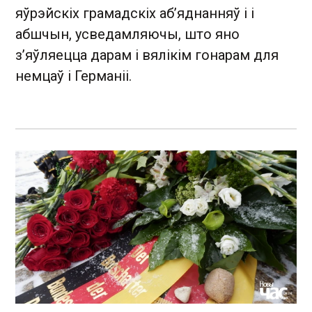
яўрэйскіх грамадскіх аб’яднанняў і і
абшчын, усведамляючы, што яно
з’яўляецца дарам і вялікім гонарам для
немцаў і Германіі.