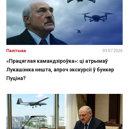
Палітыка
03.07.2026
«Працяглая камандзіроўка»: ці атрымаў
Лукашэнка нешта, апроч экскурсіі ў бункер
Пуціна?