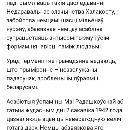
падтрымліваць такія даследаванні.
Недаравальнае злачынства Халакосту,
забойства немцамі шасці мільёнаў
яўрэяў, абавязвае немцаў асабліва
супрацьстаяць антысемітызму і ўсім
формам нянавісці паміж людзьмі.
Урад Германіі і яе грамадзяне ведаюць,
што прымірэнне – незаслужаны
падарунак, зроблены ім яўрэямі і
беларусамі.
Асабістыя ўспаміны Маі Радашкоўскай аб
гэтым жудасным дні 2 сакавіка 1942 года
дазваляюць ацаніць неверагодную веліч
гэтага дару. Немцы абавязкова яго