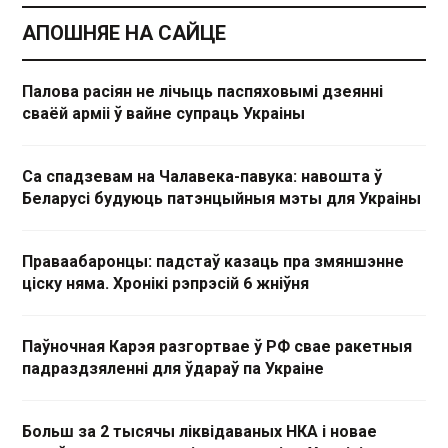
АПОШНЯЕ НА САЙЦЕ
Палова расіян не лічыць паспяховымі дзеянні
сваёй арміі ў вайне супраць Украіны
Са спадзевам на Чалавека-павука: навошта ў
Беларусі будуюць патэнцыйныя мэты для Украіны
Праваабаронцы: падстаў казаць пра змяншэнне
ціску няма. Хронікі рэпрэсій 6 жніўня
Паўночная Карэя разгортвае ў РФ свае ракетныя
падраздзяленні для ўдараў па Украіне
Больш за 2 тысячы ліквідаваных НКА і новае