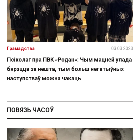
Грамадства
03.03.2023
Псіхолаг пра ПВК «Родан»: Чым мацней улада
бярэцца за нешта, тым больш негатыўных
наступстваў можна чакаць
ПОВЯЗЬ ЧАСОЎ