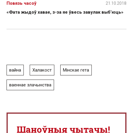
Повязь часоў
21.10.2018
«Фата жыдоў хавае, з-за яе ўвесь завулак выб’юць»
вайна
Халакост
Мінскае гета
ваеннае злачынства
Шаноўныя чытачы!