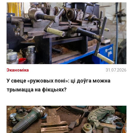
Эканоміка
31.07.2026
У свеце «ружовых поні»: ці доўга можна
трымацца на фікцыях?