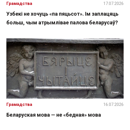
Грамадства
17.07.2026
Узбекі не хочуць «па пяцьсот». Ім заплацяць
больш, чым атрымлівае палова беларусаў?
Грамадства
16.07.2026
Беларуская мова — не «бедная» мова