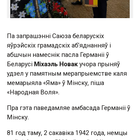
Па запрашэнні Саюза беларускіх
яўрэйскіх грамадскіх аб’яднанняў і
абшчын намеснік пасла Германіі ў
Беларусі
Міхаэль Новак
учора прыняў
удзел у памятным мерапрыемстве каля
мемарыяла «Яма» ў Мінску, піша
«Народная Воля».
Пра гэта паведамляе амбасада Германіі ў
Мінску.
81 год таму, 2 сакавіка 1942 года, немцы