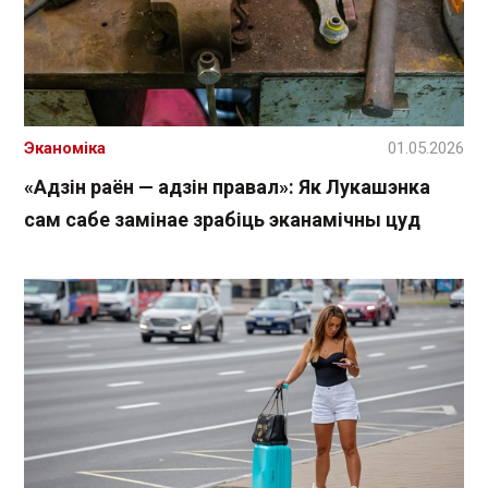
Эканоміка
01.05.2026
«Адзін раён — адзін правал»: Як Лукашэнка
сам сабе замінае зрабіць эканамічны цуд