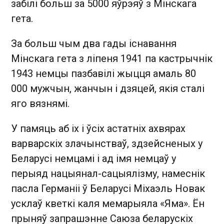
забілі больш за 5000 яўрэяў з Мінскага
гета.
За больш чым два гады існавання
Мінскага гета з ліпеня 1941 па кастрычнік
1943 немцы пазбавілі жыцця амаль 80
000 мужчын, жанчын і дзяцей, якія сталі
яго вязнямі.
У памяць аб іх і ўсіх астатніх ахвярах
варварскіх злачынстваў, здзейсненых у
Беларусі немцамі і ад імя немцаў у
перыяд нацыянал-сацыялізму, намеснік
пасла Германіі ў Беларусі Міхаэль Новак
усклаў кветкі каля мемарыяла «Яма». Ён
прыняў запрашэнне Саюза беларускіх