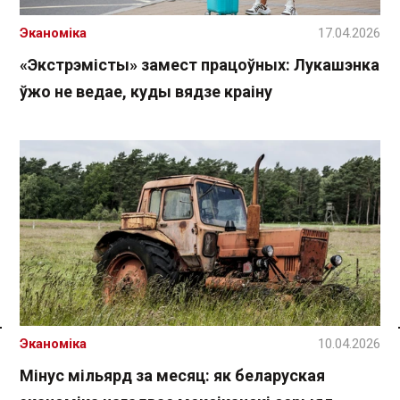
Эканоміка
17.04.2026
«Экстрэмісты» замест працоўных: Лукашэнка
ўжо не ведае, куды вядзе краіну
Эканоміка
10.04.2026
Спасылка без VPN
Мінус мільярд за месяц: як беларуская