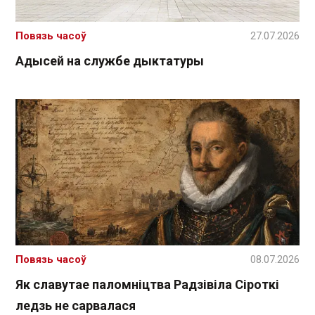
Повязь часоў
27.07.2026
Адысей на службе дыктатуры
Повязь часоў
08.07.2026
Як славутае паломніцтва Радзівіла Сіроткі
ледзь не сарвалася