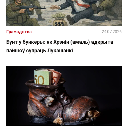
Грамадства
24.07.2026
Бунт у бункеры: як Хрэнін (амаль) адкрыта
пайшоў супраць Лукашэнкі