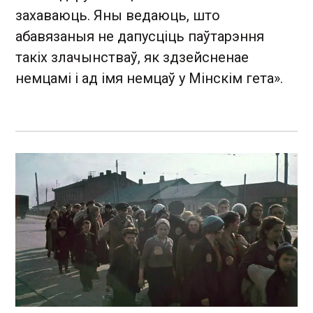
захаваюць. Яны ведаюць, што
абавязаныя не дапусціць паўтарэння
такіх злачынстваў, як здзейсненае
немцамі і ад імя немцаў у Мінскім гета».