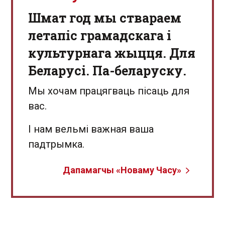
Шмат год мы ствараем
летапіс грамадскага і
культурнага жыцця. Для
Беларусі. Па-беларуску.
Мы хочам працягваць пісаць для
вас.
І нам вельмі важная ваша
падтрымка.
Дапамагчы «Новаму Часу»