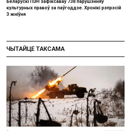
Беларускі ПЭН зафіксаваў 738 парушэнняў
культурных правоў за паўгоддзе. Хронікі рэпрэсій
3 жніўня
ЧЫТАЙЦЕ ТАКСАМА