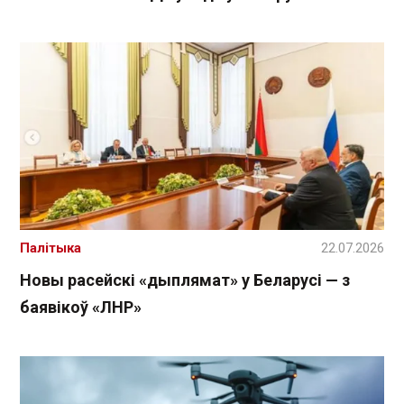
Палітыка
22.07.2026
Новы расейскі «дыплямат» у Беларусі — з
баявікоў «ЛНР»