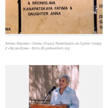
Імёны Фацімы і Ганны (Аішы) Канапацкіх на Сцяне гонару
ў «Яд ва-Шэм». Фота db.yadvashem.org