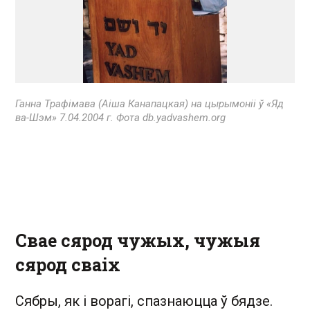
Ганна Трафімава (Аіша Канапацкая) на цырымоніі ў «Яд
ва-Шэм» 7.04.2004 г. Фота db.yadvashem.org
Свае сярод чужых, чужыя
сярод сваіх
Сябры, як і ворагі, спазнаюцца ў бядзе.