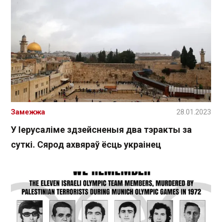
Замежжа
28.01.2023
У Іерусаліме здзейсненыя два тэракты за
суткі. Сярод ахвяраў ёсць украінец