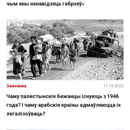
чым яны ненавідзяць габрэяў»
Замежжа
11.10.2023
Чаму палестынскія бежанцы існуюць з 1946
года? І чаму арабскія краіны адмаўляюцца іх
легалізоўваць?