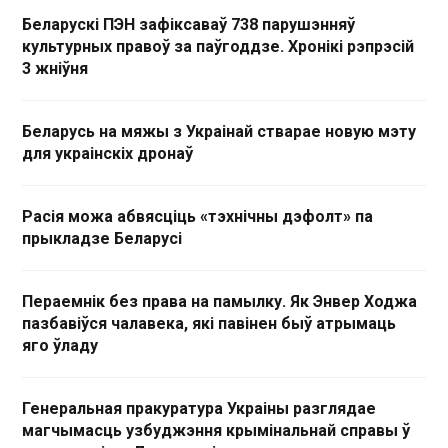
Беларускі ПЭН зафіксаваў 738 парушэнняў
культурных правоў за паўгоддзе. Хронікі рэпрэсій
3 жніўня
Беларусь на мяжы з Украінай стварае новую мэту
для украінскіх дронаў
Расія можа абвясціць «тэхнічны дэфолт» па
прыкладзе Беларусі
Пераемнік без права на памылку. Як Энвер Ходжа
пазбавіўся чалавека, які павінен быў атрымаць
яго ўладу
Генеральная пракуратура Украіны разглядае
магчымасць узбуджэння крымінальнай справы ў