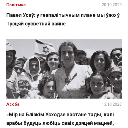
Палітыка
20.10.2023
Павел Усаў: у геапалітычным плане мы ўжо ў
Трэцяй сусветнай вайне
Асоба
13.10.2023
«Мір на Блізкім Усходзе настане тады, калі
арабы будуць любіць сваіх дзяцей мацней,