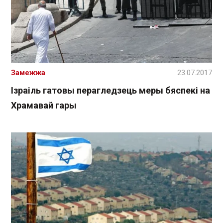
Замежжа
23.07.2017
Ізраіль гатовы перагледзець меры бяспекі на
Храмавай гары