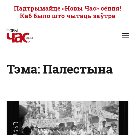
Падтрымайце «Новы Час» сёння!
Каб было што чытаць заўтра
Тэма: Палестына