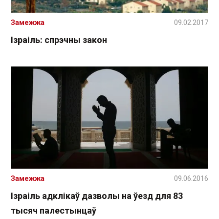
Замежжа
09.02.2017
Ізраіль: спрэчны закон
Замежжа
09.06.2016
Ізраіль адклікаў дазволы на ўезд для 83
тысяч палестынцаў