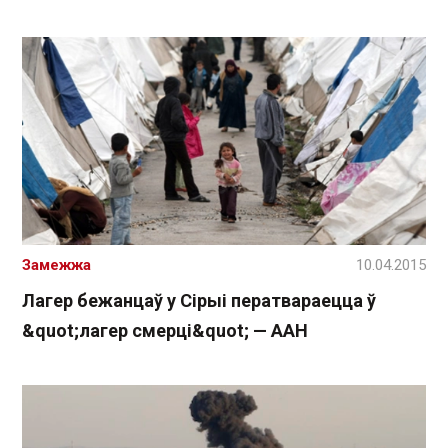
Замежжа
10.04.2015
Лагер бежанцаў у Сірыі ператвараецца ў
&quot;лагер смерці&quot; — ААН