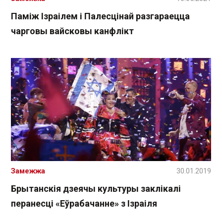
Паміж Ізраілем і Палесцінай разгараецца
чарговы вайсковы канфлікт
Замежжа
30.01.2019
Брытанскія дзеячы культуры заклікалі
перанесці «Еўрабачанне» з Ізраіля