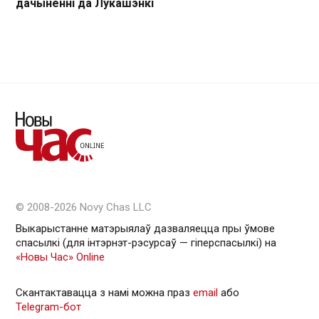
дачыненні да Лукашэнкі
© 2008-2026 Novy Chas LLC
Выкарыстанне матэрыялаў дазваляецца пры ўмове
спасылкі (для інтэрнэт-рэсурсаў — гiперспасылкi) на
«Новы Час» Online
Скантактавацца з намі можна праз
email
або
Telegram-бот