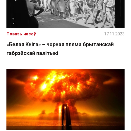
Повязь часоў
17.11.2023
«Белая Кніга» – чорная пляма брытанскай
габрэйскай палітыкі