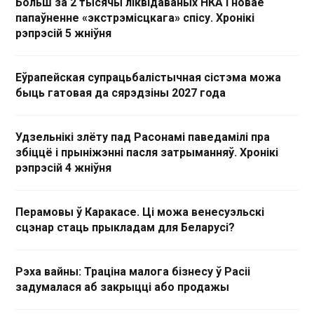
Больш за 2 тысячы ліквідаваных НКА і новае
папаўненне «экстрэмісцкага» спісу. Хронікі
рэпрэсій 5 жніўня
Еўрапейская супрацьбалістычная сістэма можа
быць гатовая да сярэдзіны 2027 года
Удзельнікі злёту пад Расонамі паведамілі пра
збіццё і прыніжэнні пасля затрыманняў. Хронікі
рэпрэсій 4 жніўня
Перамовы ў Каракасе. Ці можа венесуэльскі
сцэнар стаць прыкладам для Беларусі?
Рэха вайны: Траціна малога бізнесу ў Расіі
задумалася аб закрыцці або продажы