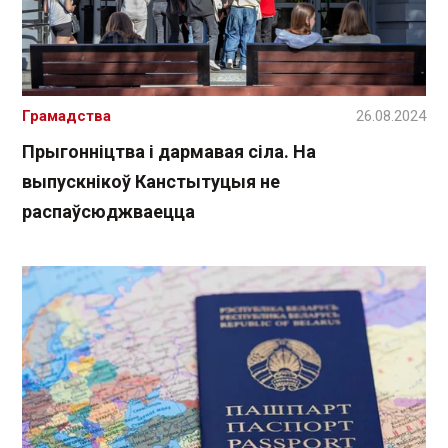
Грамадства
26.08.2024
Прыгонніцтва і дармавая сіла. На
выпускнікоў Канстытуцыя не
распаўсюджваецца