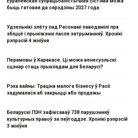
Еўрапейская супрацьбалістычная сістэма можа
быць гатовая да сярэдзіны 2027 года
Удзельнікі злёту пад Расонамі паведамілі пра
збіццё і прыніжэнні пасля затрыманняў. Хронікі
рэпрэсій 4 жніўня
Перамовы ў Каракасе. Ці можа венесуэльскі
сцэнар стаць прыкладам для Беларусі?
Рэха вайны: Траціна малога бізнесу ў Расіі
задумалася аб закрыцці або продажы
Беларускі ПЭН зафіксаваў 738 парушэнняў
культурных правоў за паўгоддзе. Хронікі рэпрэсій
3 жніўня