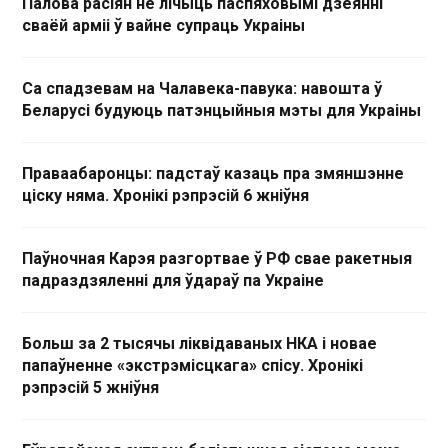
Палова расіян не лічыць паспяховымі дзеянні
сваёй арміі ў вайне супраць Украіны
Са спадзевам на Чалавека-павука: навошта ў
Беларусі будуюць патэнцыйныя мэты для Украіны
Праваабаронцы: падстаў казаць пра змяншэнне
ціску няма. Хронікі рэпрэсій 6 жніўня
Паўночная Карэя разгортвае ў РФ свае ракетныя
падраздзяленні для ўдараў па Украіне
Больш за 2 тысячы ліквідаваных НКА і новае
папаўненне «экстрэмісцкага» спісу. Хронікі
рэпрэсій 5 жніўня