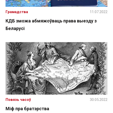
Грамадства
11.07.2022
КДБ зможа абмяжоўваць права выезду з
Беларусі
Повязь часоў
30.05.2022
Міф пра братэрства