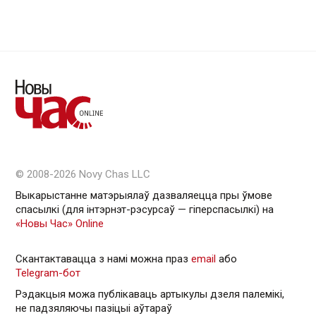
© 2008-2026 Novy Chas LLC
Выкарыстанне матэрыялаў дазваляецца пры ўмове
спасылкі (для інтэрнэт-рэсурсаў — гiперспасылкi) на
«Новы Час» Online
Скантактавацца з намі можна праз
email
або
Telegram-бот
Рэдакцыя можа публікаваць артыкулы дзеля палемікі,
не падзяляючы пазіцыі аўтараў