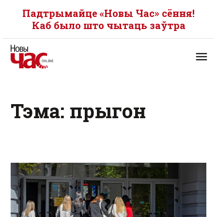
Падтрымайце «Новы Час» сёння!
Каб было што чытаць заўтра
Тэма: прыгон