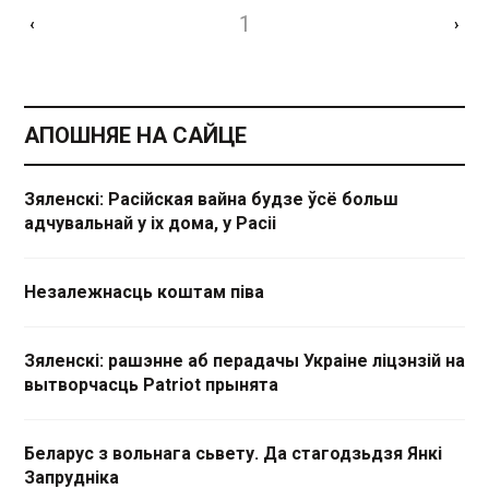
1
‹
›
АПОШНЯЕ НА САЙЦЕ
Зяленскі: Расійская вайна будзе ўсё больш
адчувальнай у іх дома, у Расіі
Незалежнасць коштам піва
Зяленскі: рашэнне аб перадачы Украіне ліцэнзій на
вытворчасць Patriot прынята
Беларус з вольнага сьвету. Да стагодзьдзя Янкі
Запрудніка