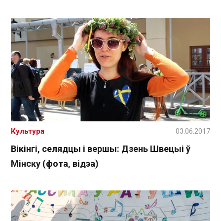
Культура
03.06.2017
Вікінгі, селядцы і вершы: Дзень Швецыі ў
Мінску (фота, відэа)