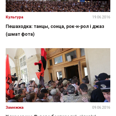
Культура
19.06.2016
Пешаходка: танцы, сонца, рок-н-рол і джаз
(шмат фота)
Замежжа
09.06.2016