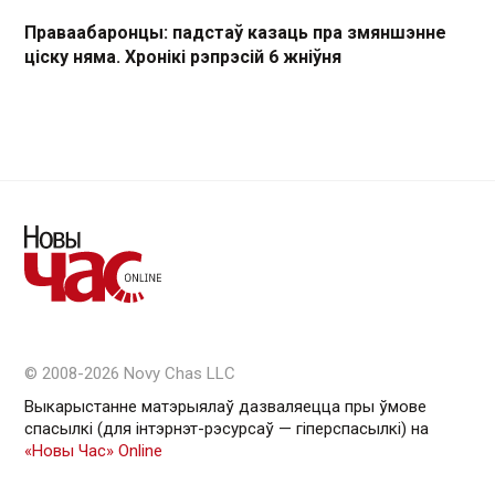
Праваабаронцы: падстаў казаць пра змяншэнне
ціску няма. Хронікі рэпрэсій 6 жніўня
© 2008-2026 Novy Chas LLC
Выкарыстанне матэрыялаў дазваляецца пры ўмове
спасылкі (для інтэрнэт-рэсурсаў — гiперспасылкi) на
«Новы Час» Online