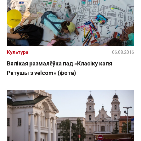
Культура
06.08.2016
Вялікая размалёўка пад «Класіку каля
Ратушы з velcom» (фота)