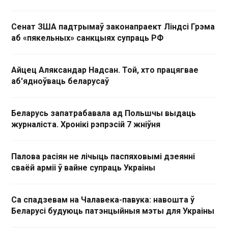
Сенат ЗША падтрымаў законапраект Ліндсі Грэма
аб «пякельных» санкцыях супраць РФ
Айцец Аляксандар Надсан. Той, хто працягвае
аб'ядноўваць беларусаў
Беларусь запатрабавала ад Польшчы выдаць
журналіста. Хронікі рэпрэсій 7 жніўня
Палова расіян не лічыць паспяховымі дзеянні
сваёй арміі ў вайне супраць Украіны
Са спадзевам на Чалавека-павука: навошта ў
Беларусі будуюць патэнцыйныя мэты для Украіны