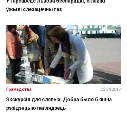
У гарсавеце Львова беспарадкі, сілавікі
ўжылі слезацечны газ
Грамадства
22.04.2013
Экскурсія для сляпых: Добра было б яшчэ
рэзідэнцыю паглядзець