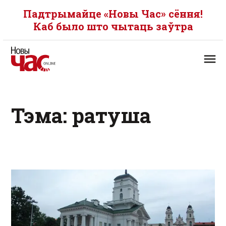
Падтрымайце «Новы Час» сёння!
Каб было што чытаць заўтра
Тэма: ратуша