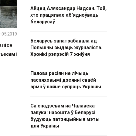
Айцец Аляксандар Надсан. Той,
хто працягвае аб'ядноўваць
беларусаў
.05.2019
Беларусь запатрабавала ад
аліся
Польшчы выдаць журналіста.
тыкамі
Хронікі рэпрэсій 7 жніўня
Палова расіян не лічыць
паспяховымі дзеянні сваёй
арміі ў вайне супраць Украіны
Са спадзевам на Чалавека-
павука: навошта ў Беларусі
будуюць патэнцыйныя мэты
для Украіны