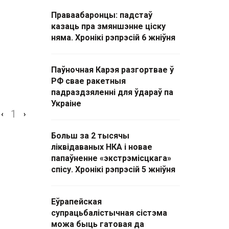
Праваабаронцы: падстаў
казаць пра змяншэнне ціску
няма. Хронікі рэпрэсій 6 жніўня
Паўночная Карэя разгортвае ў
РФ свае ракетныя
падраздзяленні для ўдараў па
Украіне
1
‹
›
Больш за 2 тысячы
ліквідаваных НКА і новае
папаўненне «экстрэмісцкага»
спісу. Хронікі рэпрэсій 5 жніўня
Еўрапейская
супрацьбалістычная сістэма
можа быць гатовая да