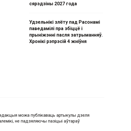
сярэдзіны 2027 года
Удзельнікі злёту пад Расонамі
паведамілі пра збіццё і
прыніжэнні пасля затрыманняў.
Хронікі рэпрэсій 4 жніўня
эдакцыя можа публікаваць артыкулы дзеля
алемікі, не падзяляючы пазіцыі аўтараў