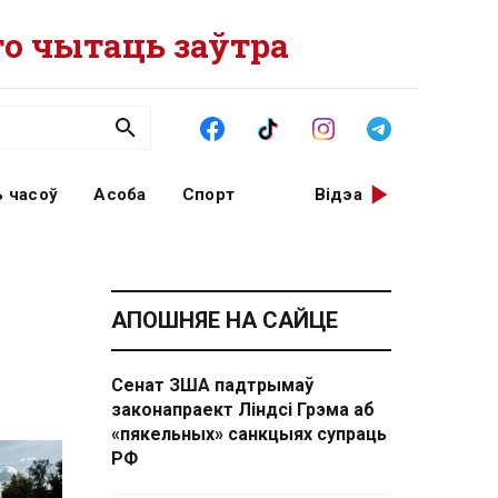
о чытаць заўтра
 часоў
Асоба
Спорт
Відэа
АПОШНЯЕ НА САЙЦЕ
Сенат ЗША падтрымаў
законапраект Ліндсі Грэма аб
«пякельных» санкцыях супраць
РФ