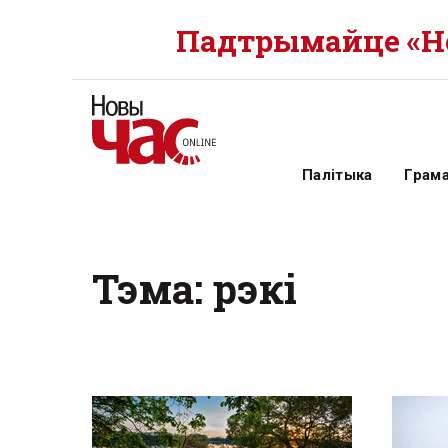
Падтрымайце «Но
Палітыка
Грам
Тэма: рэкі