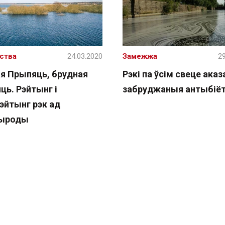
ства
24.03.2020
Замежжа
29
я Прыпяць, брудная
Рэкі па ўсім свеце аказ
ць. Рэйтынг і
забруджаныя антыбіё
эйтынг рэк ад
рыроды