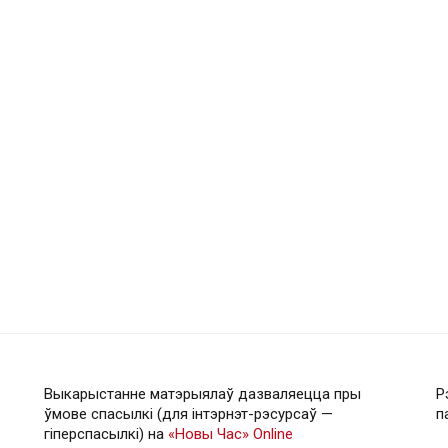
Выкарыстанне матэрыялаў дазваляецца пры
Р
ўмове спасылкі (для інтэрнэт-рэсурсаў —
п
гiперспасылкi) на
«Новы Час» Online