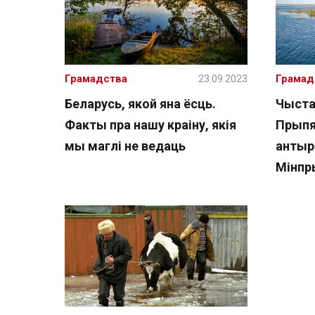
Грамадства
23.09.2023
Грамад
Беларусь, якой яна ёсць.
Чыста
Факты пра нашу краіну, якія
Прыпя
мы маглі не ведаць
антыр
Мінп