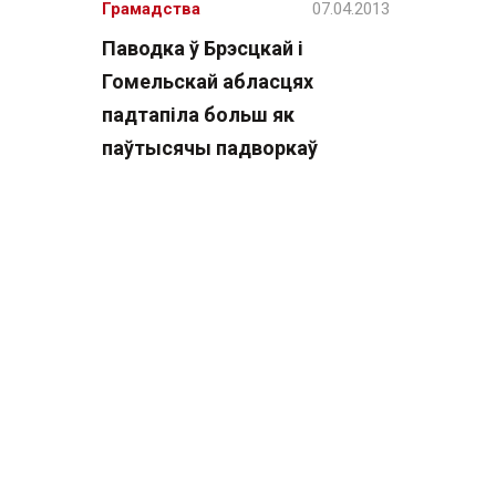
Грамадства
07.04.2013
Паводка ў Брэсцкай і
Гомельскай абласцях
падтапіла больш як
паўтысячы падворкаў