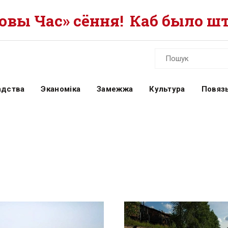
вы Час» сёння!
Каб было шт
адства
Эканоміка
Замежжа
Культура
Повязь