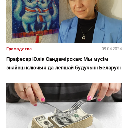
Грамадства
09.04.2024
Прафесар Юлія Сандамірская: Мы мусім
знайсці ключык да лепшай будучыні Беларусі