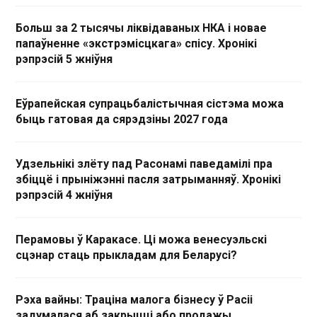
Больш за 2 тысячы ліквідаваных НКА і новае
папаўненне «экстрэмісцкага» спісу. Хронікі
рэпрэсій 5 жніўня
Еўрапейская супрацьбалістычная сістэма можа
быць гатовая да сярэдзіны 2027 года
Удзельнікі злёту пад Расонамі паведамілі пра
збіццё і прыніжэнні пасля затрыманняў. Хронікі
рэпрэсій 4 жніўня
Перамовы ў Каракасе. Ці можа венесуэльскі
сцэнар стаць прыкладам для Беларусі?
Рэха вайны: Траціна малога бізнесу ў Расіі
задумалася аб закрыцці або продажы