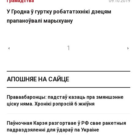
Грамадства
09.10.2019
У Гродна ў гуртку робататэхнікі дзецям
прапаноўвалі марыхуану
1
‹
›
АПОШНЯЕ НА САЙЦЕ
Праваабаронцы: падстаў казаць пра змяншэнне
ціску няма. Хронікі рэпрэсій 6 жніўня
Паўночная Карэя разгортвае ў РФ свае ракетныя
падраздзяленні для ўдараў па Украіне