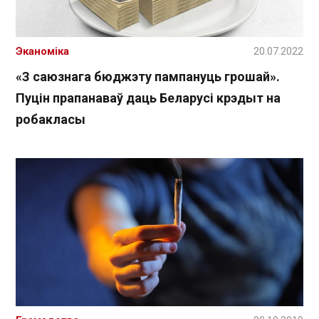
Эканоміка
20.07.2022
«З саюзнага бюджэту пампануць грошай».
Пуцін прапанаваў даць Беларусі крэдыт на
робакласы