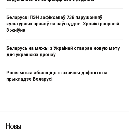
Беларускі ПЭН зафіксаваў 738 парушэнняў
культурных правоў за паўгоддзе. Хронікі рэпрэсій
3 жніўня
Беларусь на мяжы з Украінай стварае новую мэту
для украінскіх дронаў
Расія можа абвясціць «тэхнічны дэфолт» па
прыкладзе Беларусі