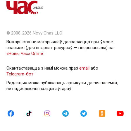
© 2008-2026 Novy Chas LLC
Выкарыстанне матэрыялаў дазваляецца пры ўмове
спасылкі (для інтэрнэт-рэсурсаў — гiперспасылкi) на
«Новы Час» Online
Скантактавацца з намі можна праз
email
або
Telegram-бот
Рэдакцыя можа публікаваць артыкулы дзеля палемікі,
не падзяляючы пазіцыі аўтараў