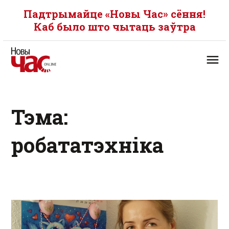
Падтрымайце «Новы Час» сёння!
Каб было што чытаць заўтра
Тэма:
робататэхніка