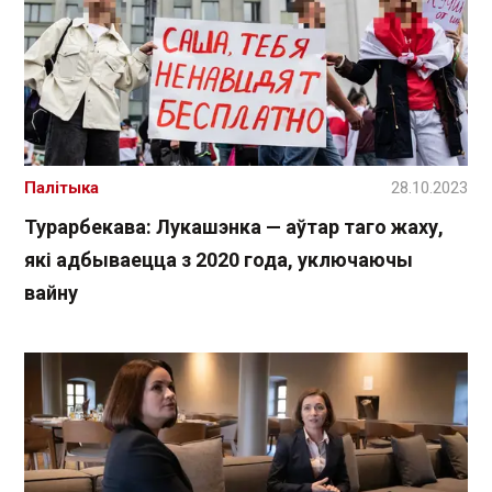
Палітыка
28.10.2023
Турарбекава: Лукашэнка — аўтар таго жаху,
які адбываецца з 2020 года, уключаючы
вайну