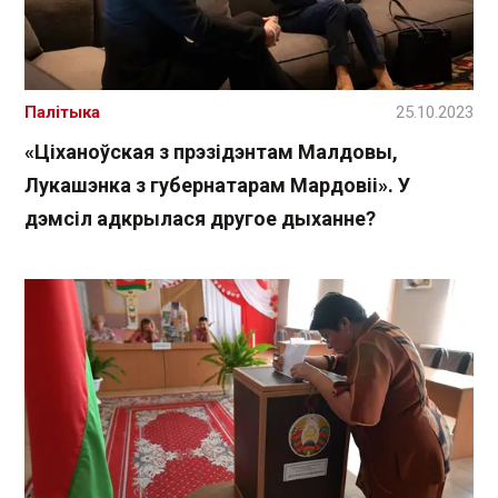
Палітыка
25.10.2023
«Ціханоўская з прэзідэнтам Малдовы,
Лукашэнка з губернатарам Мардовіі». У
дэмсіл адкрылася другое дыханне?