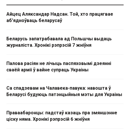
Айцец Аляксандар Надсан. Той, хто працягвае
аб'ядноўваць беларусаў
Беларусь запатрабавала ад Польшчы выдаць
журналіста. Хронікі рэпрэсій 7 жніўня
Палова расіян не лічыць паспяховымі дзеянні
сваёй арміі ў вайне супраць Украіны
Са спадзевам на Чалавека-павука: навошта ў
Беларусі будуюць патэнцыйныя мэты для Украіны
Праваабаронцы: падстаў казаць пра змяншэнне
ціску няма. Хронікі рэпрэсій 6 жніўня