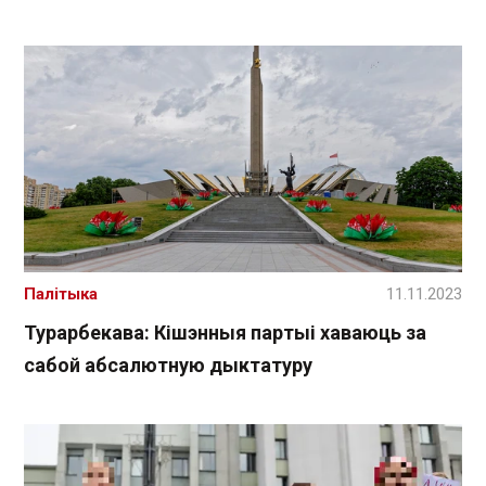
Палітыка
11.11.2023
Турарбекава: Кішэнныя партыі хаваюць за
сабой абсалютную дыктатуру