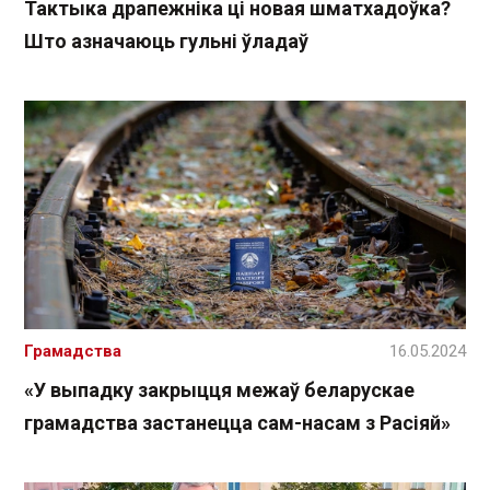
Тактыка драпежніка ці новая шматхадоўка?
Што азначаюць гульні ўладаў
Грамадства
16.05.2024
«У выпадку закрыцця межаў беларускае
грамадства застанецца сам-насам з Расіяй»