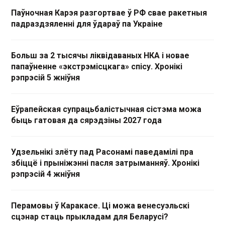
Паўночная Карэя разгортвае ў РФ свае ракетныя
падраздзяленні для ўдараў па Украіне
Больш за 2 тысячы ліквідаваных НКА і новае
папаўненне «экстрэмісцкага» спісу. Хронікі
рэпрэсій 5 жніўня
Еўрапейская супрацьбалістычная сістэма можа
быць гатовая да сярэдзіны 2027 года
Удзельнікі злёту пад Расонамі паведамілі пра
збіццё і прыніжэнні пасля затрыманняў. Хронікі
рэпрэсій 4 жніўня
Перамовы ў Каракасе. Ці можа венесуэльскі
сцэнар стаць прыкладам для Беларусі?