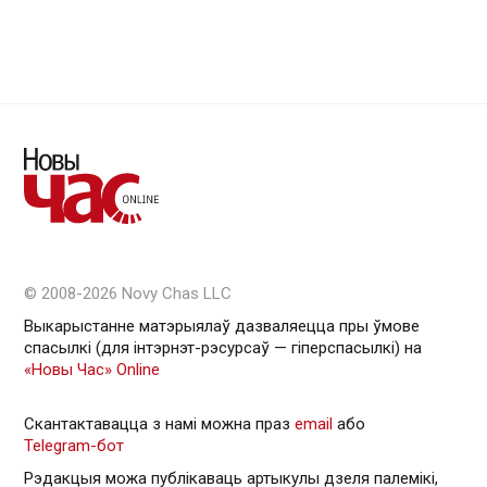
© 2008-2026 Novy Chas LLC
Выкарыстанне матэрыялаў дазваляецца пры ўмове
спасылкі (для інтэрнэт-рэсурсаў — гiперспасылкi) на
«Новы Час» Online
Скантактавацца з намі можна праз
email
або
Telegram-бот
Рэдакцыя можа публікаваць артыкулы дзеля палемікі,