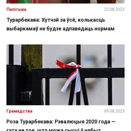
Палітыка
23.08.2023
Турарбекава: Хутчэй за ўсё, колькасць
выбаркамаў не будзе адпавядаць нормам
Грамадства
09.08.2023
Роза Турарбекава: Рэвалюцыя 2020 года —
гэта не тое, што можа сысці ў нябыт