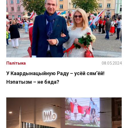
Палітыка
08.05.2024
У Каардынацыйную Раду – усёй сям’ёй!
Нэпатызм – не бяда?