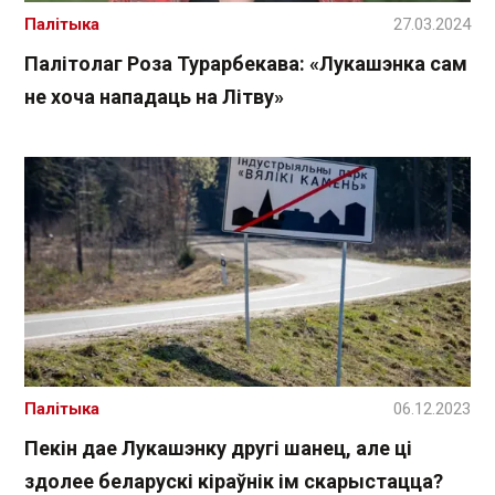
Палітыка
27.03.2024
Палітолаг Роза Турарбекава: «Лукашэнка сам
не хоча нападаць на Літву»
Палітыка
06.12.2023
Пекін дае Лукашэнку другі шанец, але ці
здолее беларускі кіраўнік ім скарыстацца?