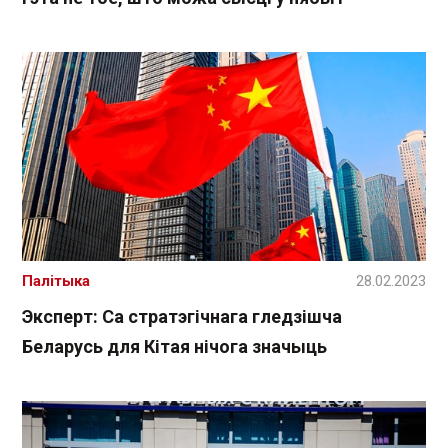
Палітыка
28.02.2023
Эксперт: Са стратэгічнага гледзішча
Беларусь для Кітая нічога значыць