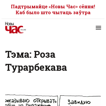
Падтрымайце «Новы Час» сёння!
Каб было што чытаць заўтра
Тэма: Роза
Турарбекава