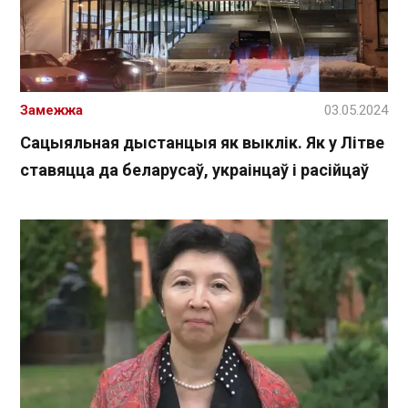
Замежжа
03.05.2024
Сацыяльная дыстанцыя як выклік. Як у Літве
ставяцца да беларусаў, украінцаў і расійцаў