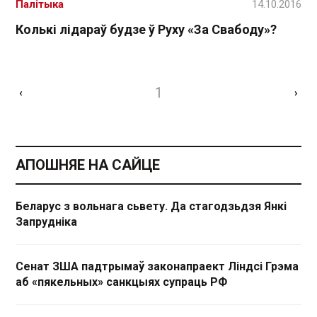
Палітыка
14.10.2016
Колькі лідараў будзе ў Руху «За Свабоду»?
1
‹
›
АПОШНЯЕ НА САЙЦЕ
Беларус з вольнага сьвету. Да стагодзьдзя Янкі
Запрудніка
Сенат ЗША падтрымаў законапраект Ліндсі Грэма
аб «пякельных» санкцыях супраць РФ