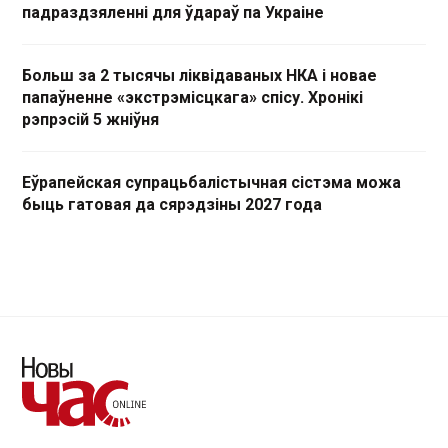
падраздзяленні для ўдараў па Украіне
Больш за 2 тысячы ліквідаваных НКА і новае
папаўненне «экстрэмісцкага» спісу. Хронікі
рэпрэсій 5 жніўня
Еўрапейская супрацьбалістычная сістэма можа
быць гатовая да сярэдзіны 2027 года