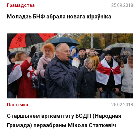
Грамадства
25.09.2018
Моладзь БНФ абрала новага кіраўніка
Палітыка
25.02.2018
Старшынём аргкамітэту БСДП (Народная
Грамада) пераабраны Мікола Статкевіч