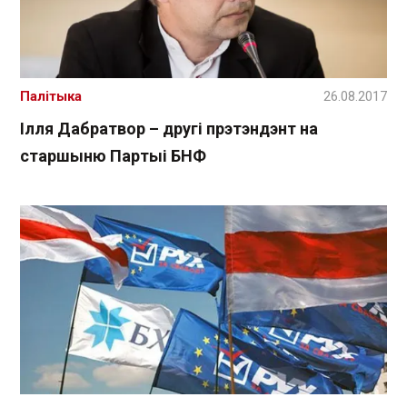
Палітыка
26.08.2017
Ілля Дабратвор – другі прэтэндэнт на
старшыню Партыі БНФ