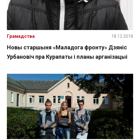
Грамадства
18.12.2018
Новы старшыня «Маладога фронту» Дзяніс
Урбановіч пра Курапаты і планы арганізацыі