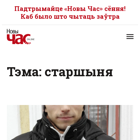
Падтрымайце «Новы Час» сёння!
Каб было што чытаць заўтра
Тэма: старшыня