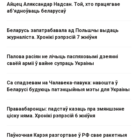
Айцец Аляксандар Надсан. Той, хто працягвае
аб'ядноўваць беларусаў
Беларусь запатрабавала ад Польшчы выдаць
журналіста. Хронікі рэпрэсій 7 жніўня
Палова расіян не лічыць паспяховымі дзеянні
сваёй арміі ў вайне супраць Украіны
Са спадзевам на Чалавека-павука: навошта ў
Беларусі будуюць патэнцыйныя мэты для Украіны
Праваабаронцы: падстаў казаць пра змяншэнне
ціску няма. Хронікі рэпрэсій 6 жніўня
Паўночная Карэя разгортвае ў РФ свае ракетныя