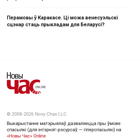
Перамовы ў Каракасе. Ці можа венесуэльскі
сцэнар стаць прыкладам для Беларусі?
© 2008-2026 Novy Chas LLC
Выкарыстанне матэрыялаў дазваляецца пры ўмове
спасылкі (для інтэрнэт-рэсурсаў — гiперспасылкi) на
«Новы Час» Online