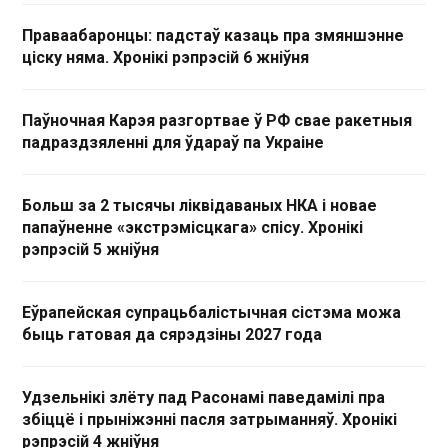
Праваабаронцы: падстаў казаць пра змяншэнне
ціску няма. Хронікі рэпрэсій 6 жніўня
Паўночная Карэя разгортвае ў РФ свае ракетныя
падраздзяленні для ўдараў па Украіне
Больш за 2 тысячы ліквідаваных НКА і новае
папаўненне «экстрэмісцкага» спісу. Хронікі
рэпрэсій 5 жніўня
Еўрапейская супрацьбалістычная сістэма можа
быць гатовая да сярэдзіны 2027 года
Удзельнікі злёту пад Расонамі паведамілі пра
збіццё і прыніжэнні пасля затрыманняў. Хронікі
рэпрэсій 4 жніўня