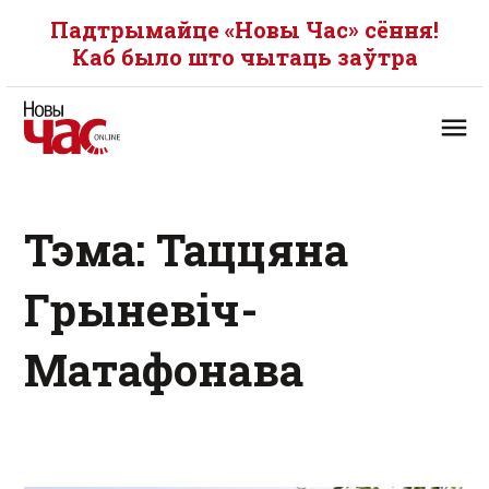
Падтрымайце «Новы Час» сёння!
Каб было што чытаць заўтра
Тэма: Таццяна
Грыневіч-
Матафонава