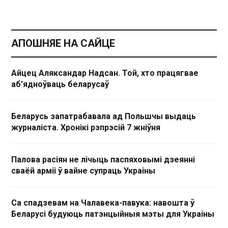
АПОШНЯЕ НА САЙЦЕ
Айцец Аляксандар Надсан. Той, хто працягвае
аб'ядноўваць беларусаў
Беларусь запатрабавала ад Польшчы выдаць
журналіста. Хронікі рэпрэсій 7 жніўня
Палова расіян не лічыць паспяховымі дзеянні
сваёй арміі ў вайне супраць Украіны
Са спадзевам на Чалавека-павука: навошта ў
Беларусі будуюць патэнцыйныя мэты для Украіны