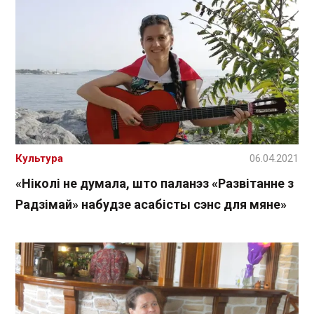
Культура
06.04.2021
«Ніколі не думала, што паланэз «Развітанне з
Радзімай» набудзе асабісты сэнс для мяне»