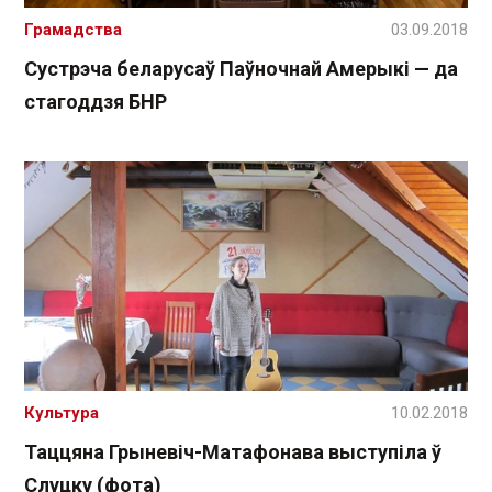
Грамадства
03.09.2018
Сустрэча беларусаў Паўночнай Амерыкі — да
стагоддзя БНР
Культура
10.02.2018
Таццяна Грыневіч-Матафонава выступіла ў
Слуцку (фота)