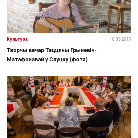
Культура
18.05.2019
Творчы вечар Таццяны Грыневіч-
Матафонавай у Слуцку (фота)