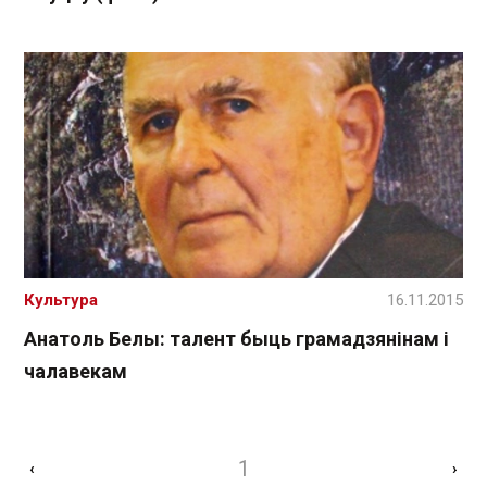
Культура
16.11.2015
Анатоль Белы: талент быць грамадзянінам і
чалавекам
1
‹
›