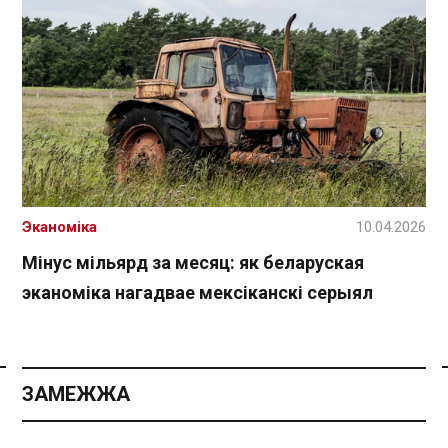
Эканоміка
10.04.2026
Мінус мільярд за месяц: як беларуская
эканоміка нагадвае мексіканскі серыял
Спасылка без VPN
ЗАМЕЖЖА