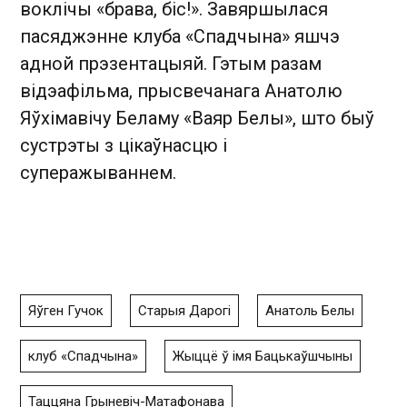
воклічы «брава, біс!». Завяршылася
пасяджэнне клуба «Спадчына» яшчэ
адной прэзентацыяй. Гэтым разам
відэафільма, прысвечанага Анатолю
Яўхімавічу Беламу «Ваяр Белы», што быў
сустрэты з цікаўнасцю і
суперажываннем.
Яўген Гучок
Старыя Дарогі
Анатоль Белы
клуб «Спадчына»
Жыццё ў імя Бацькаўшчыны
Таццяна Грыневіч-Матафонава