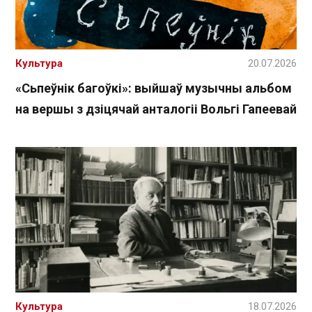
Культура
20.07.2026
«Сьпеўнік багоўкі»: выйшаў музычны альбом
на вершы з дзіцячай анталогіі Вольгі Гапеевай
Культура
18.07.2026