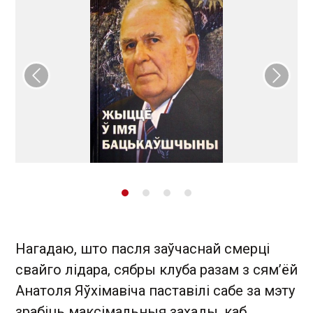
Папярэдні слайд
Наст
Нагадаю, што пасля заўчаснай смерці
свайго лідара, сябры клуба разам з сям’ёй
Анатоля Яўхімавіча паставілі сабе за мэту
зрабіць максімальныя захады, каб