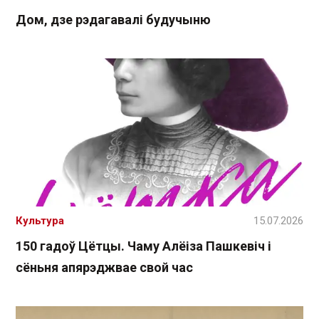
Дом, дзе рэдагавалі будучыню
Культура
15.07.2026
150 гадоў Цётцы. Чаму Алёіза Пашкевіч і
сёньня апярэджвае свой час