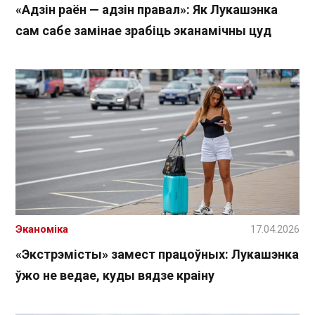
«Адзін раён — адзін правал»: Як Лукашэнка
сам сабе замінае зрабіць эканамічны цуд
Эканоміка
17.04.2026
«Экстрэмісты» замест працоўных: Лукашэнка
ўжо не ведае, куды вядзе краіну