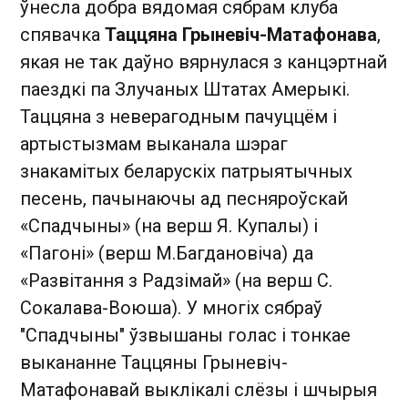
ўнесла добра вядомая сябрам клуба
спявачка
Таццяна Грыневіч-Матафонава
,
якая не так даўно вярнулася з канцэртнай
паездкі па Злучаных Штатах Амерыкі.
Таццяна з неверагодным пачуццём і
артыстызмам выканала шэраг
знакамітых беларускіх патрыятычных
песень, пачынаючы ад песняроўскай
«Спадчыны» (на верш Я. Купалы) і
«Пагоні» (верш М.Багдановіча) да
«Развітання з Радзімай» (на верш С.
Сокалава-Воюша). У многіх сябраў
"Спадчыны" ўзвышаны голас і тонкае
выкананне Таццяны Грыневіч-
Матафонавай выклікалі слёзы і шчырыя