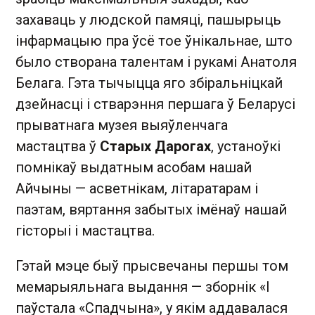
захаваць у людской памяці, пашырыць
інфармацыю пра ўсё тое ўнікальнае, што
было створана талентам і рукамі Анатоля
Белага. Гэта тычыцца яго збіральніцкай
дзейнасці і стварэння першага ў Беларусі
прыватнага музея выяўленчага
мастацтва ў
Старых Дарогах
, устаноўкі
помнікаў выдатным асобам нашай
Айчыны — асветнікам, літаратарам і
паэтам, вяртання забытых імёнаў нашай
гісторыі і мастацтва.
Гэтай мэце быў прысвечаны першы том
мемарыяльнага выдання — зборнік «І
паўстала «Спадчына», у якім аддавалася