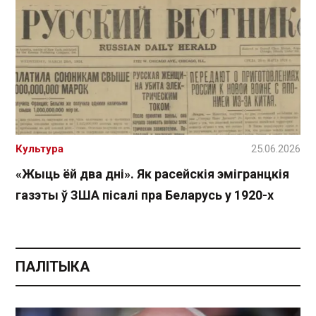
Культура
25.06.2026
«Жыць ёй два дні». Як расейскія эмігранцкія
газэты ў ЗША пісалі пра Беларусь у 1920-х
ПАЛІТЫКА