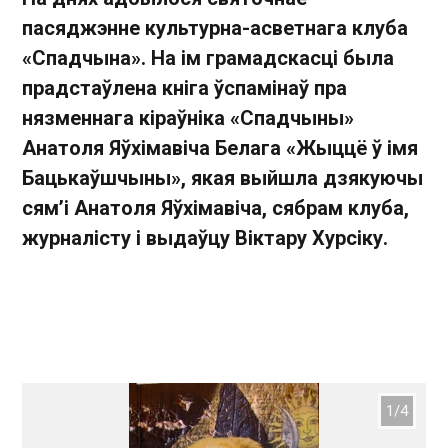
пасяджэнне культурна-асветнага клуба
«Спадчына». На ім грамадскасці была
прадстаўлена кніга ўспамінаў пра
нязменнага кіраўніка «Спадчыны»
Анатоля Яўхімавіча Белага «Жыццё ў імя
Бацькаўшчыны», якая выйшла дзякуючы
сям’і Анатоля Яўхімавіча, сябрам клуба,
журналісту і выдаўцу Віктару Хурсіку.