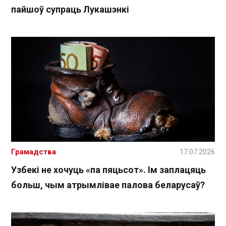
пайшоў супраць Лукашэнкі
Грамадства
17.07.2026
Узбекі не хочуць «па пяцьсот». Ім заплацяць
больш, чым атрымлівае палова беларусаў?