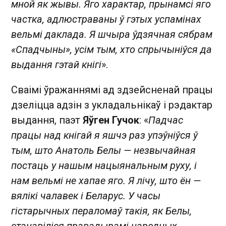
мной як жывы. Яго характар, прынамсі яго
частка, адлюстраваны ў гэтых успамінах
вельмі даклада. Я шчыра ўдзячная сябрам
«Спадчыны», усім тым, хто спрычыніўся да
выдання гэтай кнігі
».
Сваімі ўражаннямі ад здзейсненай працы
дзеліцца адзін з укладальнікаў і рэдактар
выдання, паэт
Яўген Гучок
: «
Падчас
працы над кнігай я яшчэ раз упэўніўся ў
тым, што Анатоль Белы — незвычайная
постаць у нашым нацыянальным руху, і
нам вельмі не хапае яго. Я лічу, што ён —
вялікі чалавек і Беларус. У часы
гістарычных пераломаў такія, як Белы,