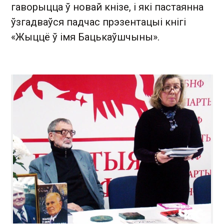
гаворыцца ў новай кнізе, і які пастаянна
ўзгадваўся падчас прэзентацыі кнігі
«Жыццё ў імя Бацькаўшчыны».