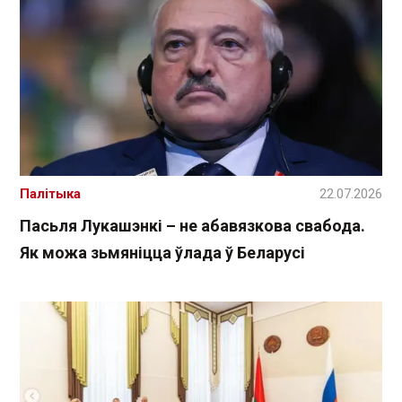
Палітыка
22.07.2026
Пасьля Лукашэнкі – не абавязкова свабода.
Як можа зьмяніцца ўлада ў Беларусі