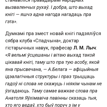
станавіліся правадырамі народных
вызваленчых рухаў. І добра, што выхад
кнігі — яшчэ адна нагода нагадаць пра
гэта»
.
Думкамі пра змест новай кнігі падзяліўся
сябра клуба «Спадчына», доктар
гістарычных навук, прафесар
Л. М. Лыч
:
«
Я вельмі ўсцешаны і вітаю выхад такой
цікавай кнігі, таму што пра тую асобу, якой
яна прысвечана, — А.Белага — афіцыйныя
ідэалагічныя структуры і праз трыццаць
гадоў ні слова не скажуць і ніякім чынам не
ўзгадаюць. Таму самае важкае слова пра
Анатоля Яўхімавіча павінны сказаць тыя,
хто яго ведаў, хто быў поруч з ім у