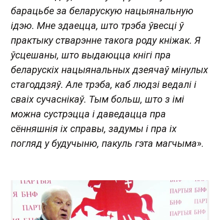
барацьбе за беларускую нацыянальную
ідэю. Мне здаецца, што трэба ўвесці ў
практыку стварэнне такога роду кніжак. Я
ўсцешаны, што выдаюцца кнігі пра
беларускіх нацыянальных дзеячаў мінулых
стагоддзяў. Але трэба, каб людзі ведалі і
сваіх сучаснікаў. Тым больш, што з імі
можна сустрэцца і даведацца пра
сённяшнія іх справы, задумы і пра іх
погляд у будучыню, пакуль гэта магчыма
».