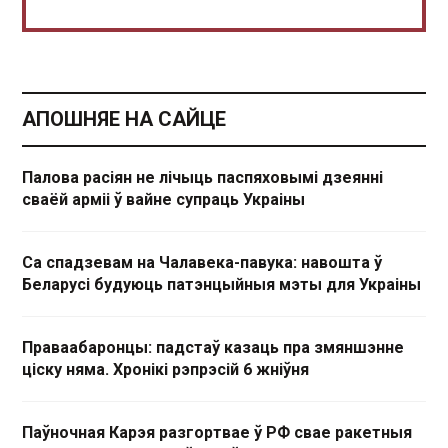
АПОШНЯЕ НА САЙЦЕ
Палова расіян не лічыць паспяховымі дзеянні
сваёй арміі ў вайне супраць Украіны
Са спадзевам на Чалавека-павука: навошта ў
Беларусі будуюць патэнцыйныя мэты для Украіны
Праваабаронцы: падстаў казаць пра змяншэнне
ціску няма. Хронікі рэпрэсій 6 жніўня
Паўночная Карэя разгортвае ў РФ свае ракетныя