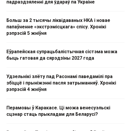
падраздзяленні для ўдараў па Украіне
Больш за 2 тысячы ліквідаваных НКА і новае
папаўненне «экстрэмісцкага» спісу. Хронікі
рэпрэсій 5 жніўня
Еўрапейская супрацьбалістычная сістэма можа
быць гатовая да сярэдзіны 2027 года
Удзельнікі злёту пад Расонамі паведамілі пра
збіццё і прыніжэнні пасля затрыманняў. Хронікі
рэпрэсій 4 жніўня
Перамовы ў Каракасе. Ці можа венесуэльскі
сцэнар стаць прыкладам для Беларусі?