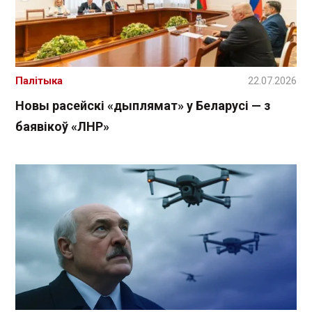
Палітыка
22.07.2026
Новы расейскі «дыплямат» у Беларусі — з
баявікоў «ЛНР»