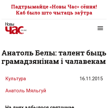
Падтрымайце «Новы Час» сёння!
Каб было што чытаць заўтра
Анатоль Белы: талент быць
грамадзянінам і чалавекам
Культура
16.11.2015
Анатоль Мяльгуй
На днях адбылося святочнае