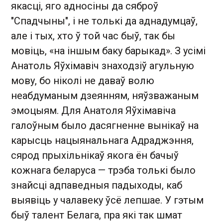
якасці, яго адносіны да сяброў
"Спадчыны", і не толькі да аднадумцаў,
але і тых, хто ў той час быў, так бы
мовіць, «на іншым баку барыкад». З усімі
Анатоль Яўхімавіч знаходзіў агульную
мову, бо ніколі не даваў волю
неабдуманым дзеянням, няўзважаным
эмоцыям. Для Анатоля Яўхімавіча
галоўным было дасягненне вынікаў на
карысць нацыянальнага Адраджэння,
сярод прыхільнікаў якога ён бачыў
кожнага беларуса — трэба толькі было
знайсці адпаведныя падыходы, каб
выявіць у чалавеку ўсё лепшае. У гэтым
быў талент Белага, пра які так шмат