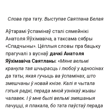
Слова пра тату. Выступае Святлана Белая
Аўтарамі ўспамінаў сталі сямейнікі
Анатоля Яўхімавіча, а таксама сябры
«Спадчыны». Цёплыя словы пра бацьку
прагучалі з вуснаў
дачкі Анатоля
Яўхімавіча Святланы
: «
Мяне вельмі
кранула тая шчырасць і любоў у адносінах
да таты, якая гучыць ва ўспамінах, што
змешчаны ў новай кнізе. Калі я чытала
гэтыя радкі, перада мной узнікаў жывы
чалавек. І ў мне былі вельмі змяшаныя
пачуцці, я плакала, бо тата паўстаў перада