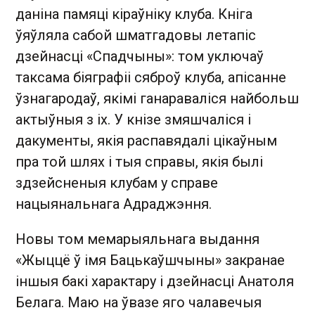
даніна памяці кіраўніку клуба. Кніга
ўяўляла сабой шматгадовы летапіс
дзейнасці «Спадчыны»: том уключаў
таксама біяграфіі сяброў клуба, апісанне
ўзнагародаў, якімі ганараваліся найбольш
актыўныя з іх. У кнізе змяшчаліся і
дакументы, якія распавядалі цікаўным
пра той шлях і тыя справы, якія былі
здзейсненыя клубам у справе
нацыянальнага Адраджэння.
Новы том мемарыяльнага выдання
«Жыццё ў імя Бацькаўшчыны» закранае
іншыя бакі характару і дзейнасці Анатоля
Белага. Маю на ўвазе яго чалавечыя