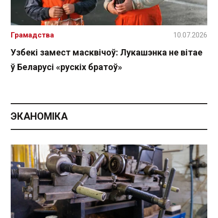
Грамадства
10.07.2026
Узбекі замест масквічоў: Лукашэнка не вітае
ў Беларусі «рускіх братоў»
ЭКАНОМІКА