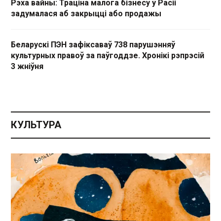
Рэха вайны: Траціна малога бізнесу ў Расіі
задумалася аб закрыцці або продажы
Беларускі ПЭН зафіксаваў 738 парушэнняў
культурных правоў за паўгоддзе. Хронікі рэпрэсій
3 жніўня
КУЛЬТУРА