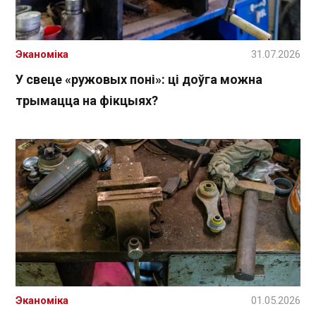
Эканоміка
31.07.2026
У свеце «ружовых поні»: ці доўга можна
трымацца на фікцыях?
Эканоміка
01.05.2026