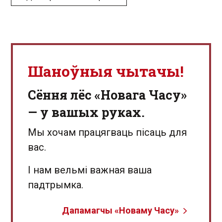
Шаноўныя чытачы!
Сёння лёс «Новага Часу»
— у вашых руках.
Мы хочам працягваць пісаць для
вас.
І нам вельмі важная ваша
падтрымка.
Дапамагчы «Новаму Часу»