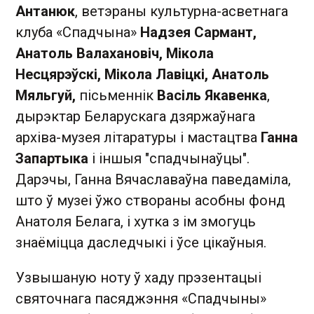
Антанюк
, ветэраны культурна-асветнага
клуба «Спадчына»
Надзея Сармант,
Анатоль Валахановіч, Мікола
Несцярэўскі, Мікола Лавіцкі, Анатоль
Мяльгуй,
пісьменнік
Васіль Якавенка
,
дырэктар Беларускага дзяржаўнага
архіва-музея літаратуры і мастацтва
Ганна
Запартыка
і іншыя "спадчынаўцы".
Дарэчы, Ганна Вячаславаўна паведаміла,
што ў музеі ўжо створаны асобны фонд
Анатоля Белага, і хутка з ім змогуць
знаёміцца даследчыкі і ўсе цікаўныя.
Узвышаную ноту ў хаду прэзентацыі
святочнага пасяджэння «Спадчыны»