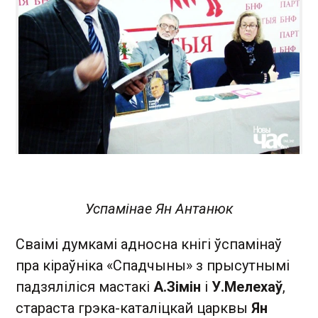
Успамінае Ян Антанюк
Сваімі думкамі адносна кнігі ўспамінаў
пра кіраўніка «Спадчыны» з прысутнымі
падзяліліся мастакі
А.Зімін
і
У.Мелехаў
,
стараста грэка-каталіцкай царквы
Ян