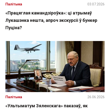
Палітыка
03.07.2026
«Працяглая камандзіроўка»: ці атрымаў
Лукашэнка нешта, апроч экскурсіі ў бункер
Пуціна?
Палітыка
26.06.2026
«Ультыматум Зяленскага» паказаў, як