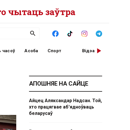
о чытаць заўтра
 часоў
Асоба
Спорт
Відэа
АПОШНЯЕ НА САЙЦЕ
Айцец Аляксандар Надсан. Той,
хто працягвае аб'ядноўваць
беларусаў