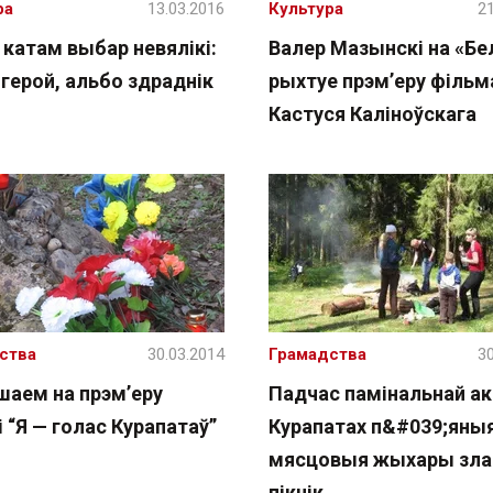
ра
13.03.2016
Культура
21
 катам выбар невялікі:
Валер Мазынскі на «Бе
герой, альбо здраднік
рыхтуе прэм’еру фільм
Кастуся Каліноўскага
ства
30.03.2014
Грамадства
30
шаем на прэм’еру
Падчас памінальнай ак
 “Я — голас Курапатаў”
Курапатах п&#039;яны
мясцовыя жыхары зла
пікнік