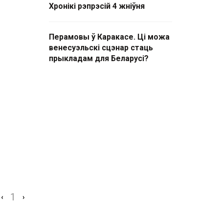
Хронікі рэпрэсій 4 жніўня
Перамовы ў Каракасе. Ці можа
венесуэльскі сцэнар стаць
прыкладам для Беларусі?
1
‹
›