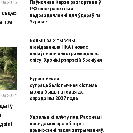
Паўночная Карэя разгортвае ў
.08.2015
РФ свае ракетныя
лсаце»
падраздзяленні для ўдараў па
а пра
Украіне
Больш за 2 тысячы
ліквідаваных НКА і новае
папаўненне «экстрэмісцкага»
спісу. Хронікі рэпрэсій 5 жніўня
Еўрапейская
супрацьбалістычная сістэма
можа быць гатовая да
.03.2014
сярэдзіны 2027 года
цыі ў
я
Удзельнікі злёту пад Расонамі
дзілі
паведамілі пра збіццё і
прыніжэнні пасля затрыманняў.