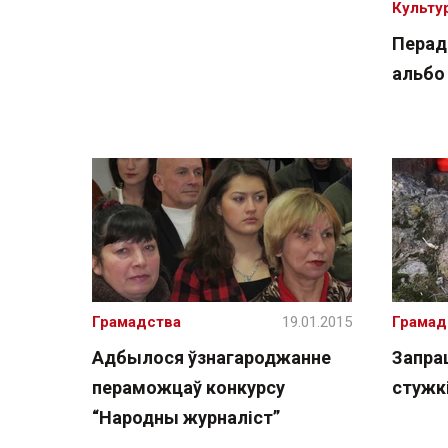
Культу
Перад
альбо 
Грамадства
19.01.2015
Грамад
Адбылося ўзнагароджанне
Запра
пераможцаў конкурсу
стужкі
“Народны журналіст”