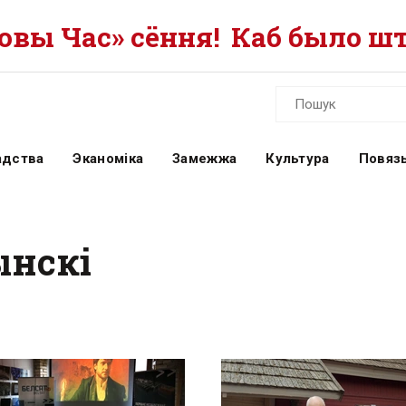
вы Час» сёння!
Каб было шт
адства
Эканоміка
Замежжа
Культура
Повязь
ынскі