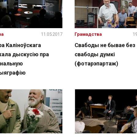
ра
11.05.2017
Грамадства
19
ра Каліноўскага
Свабоды не бывае без
кала дыскусію пра
свабоды думкі
нальную
(фотарэпартаж)
рыяграфію