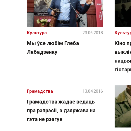
Культура
23.06.2018
Культу
Мы ўсе любім Глеба
Кіно п
Лабадзенку
выклі
нацыя
гіста
Грамадства
13.04.2016
Грамадства жадае ведаць
пра рэпрэсіі, а дзяржава на
гэта не рэагуе