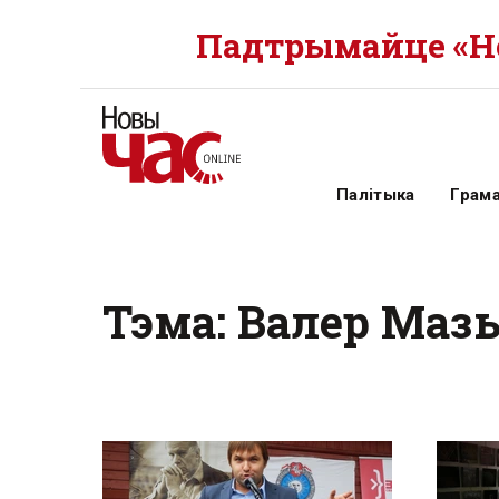
Падтрымайце «Но
Палітыка
Грам
Тэма: Валер Маз