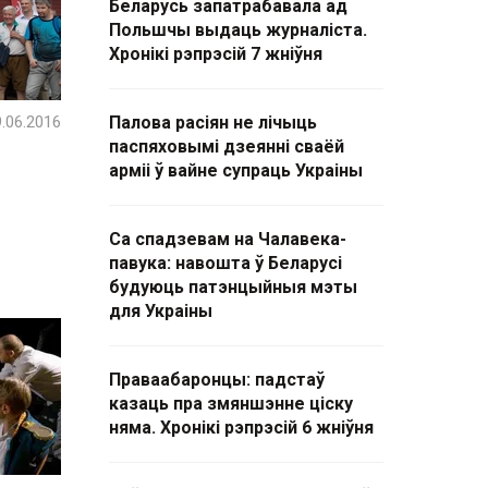
Беларусь запатрабавала ад
Польшчы выдаць журналіста.
Хронікі рэпрэсій 7 жніўня
.06.2016
Палова расіян не лічыць
паспяховымі дзеянні сваёй
арміі ў вайне супраць Украіны
Са спадзевам на Чалавека-
павука: навошта ў Беларусі
будуюць патэнцыйныя мэты
для Украіны
Праваабаронцы: падстаў
казаць пра змяншэнне ціску
няма. Хронікі рэпрэсій 6 жніўня