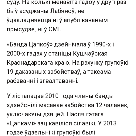
суду. На колькі менавіта гадоў у другі раз
быў асуджаны Лабяноў, не
ўдакладняецца ні ў апублікаваным
прысудзе, ні ў СМІ.
«Банда Цапкоў» дзейнічала ў 1990-х і
2000-х гадах у станіцы Кушчэўская
Краснадарскага краю. На рахунку групоўкі
19 даказаных забойстваў, а таксама
рабаванні і згвалтаванні.
У лістападзе 2010 года члены банды
здзейснілі масавае забойства 12 чалавек,
уключаючы дзяцей. Пасля гэтага
«Цапкамі» зацікавіліся сілавікі. У 2013
годзе ўдзельнікі групоўкі былі