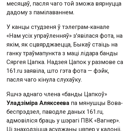
месяцаў, пасля чаго той зможа вярнуцца
дадому з памілаваннем.
У канцы студзеня ў тэлеграм-канале
«Нам усіх упраўленняў» з'явілася фота, на
якім, як сцвярджаецца, Быкаў стаіць на
ганку траўмапункта з маці лідара банды
Сяргея Цапка. Надзея Цапок у размове са
161.ru заявіла, што гэта фота — фэйк,
пасля чаго кінула слухаўку.
Яшчэ аднаго члена «банды Цапкоў»
Уладзіміра Аляксеева
па мянушцы Вова-
беспрэдзел, паводле даных 161.ru,
адмовіліся браць у шэрагі ПВК «Вагнер».
Ці знаходзіцца асуджаны цяпер у калоніі,