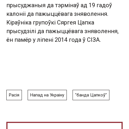
прысуджаныя да тэрмінаў ад 19 гадоў
калоніі да пажыццёвага зняволення.
Кіраўніка групоўкі Сяргея Цапка
прысудзілі да пажыццёвага зняволення,
ён памёр у ліпені 2014 года ў СІЗА.
Расія
Напад на Украіну
"банда Цапкоў"