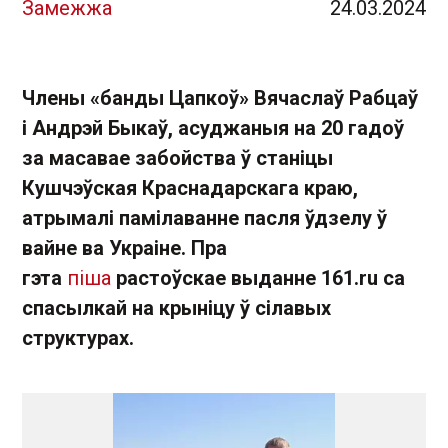
Замежжа
24.03.2024
Члены «банды Цапкоў» Вячаслаў Рабцаў
і Андрэй Быкаў, асуджаныя на 20 гадоў
за масавае забойства ў станіцы
Кушчэўская Краснадарскага краю,
атрымалі памілаванне пасля ўдзелу ў
вайне ва Украіне. Пра
гэта
піша
растоўскае выданне 161.ru са
спасылкай на крыніцу ў сілавых
структурах.