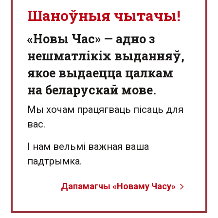
Шаноўныя чытачы!
«Новы Час» — адно з
нешматлікіх выданняў,
якое выдаецца цалкам
на беларускай мове.
Мы хочам працягваць пісаць для
вас.
І нам вельмі важная ваша
падтрымка.
Дапамагчы «Новаму Часу»