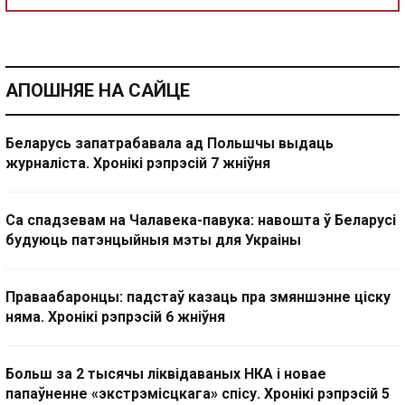
АПОШНЯЕ НА САЙЦЕ
Беларусь запатрабавала ад Польшчы выдаць
журналіста. Хронікі рэпрэсій 7 жніўня
Са спадзевам на Чалавека-павука: навошта ў Беларусі
будуюць патэнцыйныя мэты для Украіны
Праваабаронцы: падстаў казаць пра змяншэнне ціску
няма. Хронікі рэпрэсій 6 жніўня
Больш за 2 тысячы ліквідаваных НКА і новае
папаўненне «экстрэмісцкага» спісу. Хронікі рэпрэсій 5