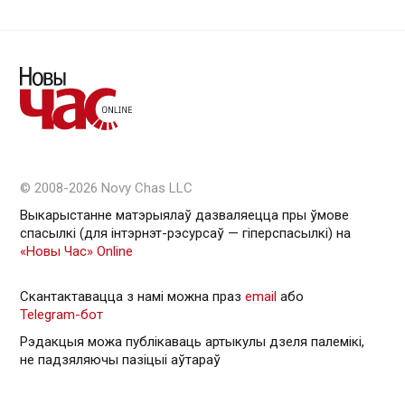
© 2008-2026 Novy Chas LLC
Выкарыстанне матэрыялаў дазваляецца пры ўмове
спасылкі (для інтэрнэт-рэсурсаў — гiперспасылкi) на
«Новы Час» Online
Скантактавацца з намі можна праз
email
або
Telegram-бот
Рэдакцыя можа публікаваць артыкулы дзеля палемікі,
не падзяляючы пазіцыі аўтараў