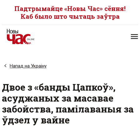
Падтрымайце «Новы Час» сёння!
Каб было што чытаць заўтра
Напад на Украіну
Двое з «банды Цапкоў»,
асуджаных за масавае
забойства, памілаваныя за
ўдзел у вайне