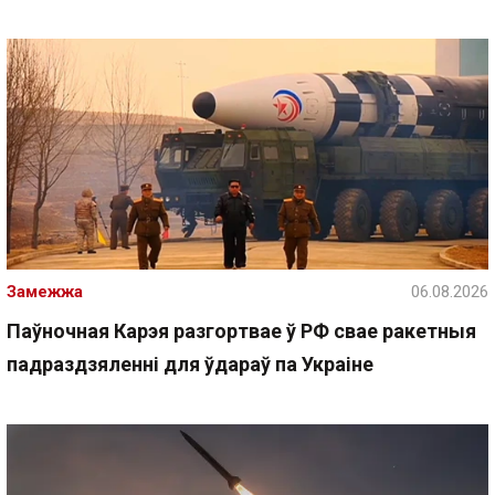
Замежжа
06.08.2026
Паўночная Карэя разгортвае ў РФ свае ракетныя
падраздзяленні для ўдараў па Украіне