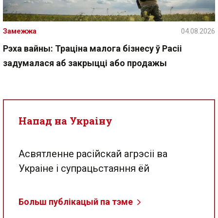
Замежжа
04.08.2026
Рэха вайны: Траціна малога бізнесу ў Расіі
задумалася аб закрыцці або продажы
Напад на Украіну
Асвятленне расійскай агрэсіі ва
Украіне і супрацьстаяння ёй
Больш публікацый па тэме