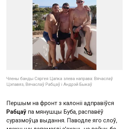
Члены банды Сяргея Цапка злева направа: Вячаслаў
Цэпавяз, Вячаслаў Рабцаў і Андрэй Быкаў
Першым на фронт з калоніі адправіўся
Рабцаў
па мянушцы Буба, распавёў
суразмоўца выдання. Паводле яго слоў,
мужчыну дапамаглі з'ехаць на вайну, бо