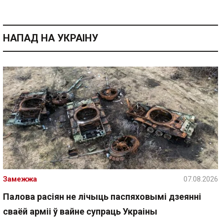
НАПАД НА УКРАІНУ
Замежжа
07.08.2026
Палова расіян не лічыць паспяховымі дзеянні
сваёй арміі ў вайне супраць Украіны