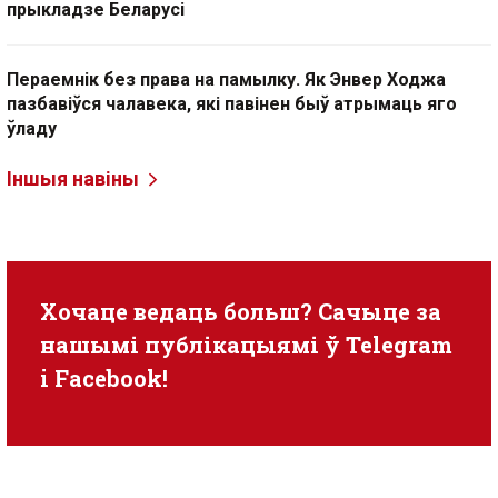
прыкладзе Беларусі
Пераемнік без права на памылку. Як Энвер Ходжа
пазбавіўся чалавека, які павінен быў атрымаць яго
ўладу
Іншыя навіны
Хочаце ведаць больш? Сачыце за
нашымі публікацыямі ў
Telegram
i
Facebook
!