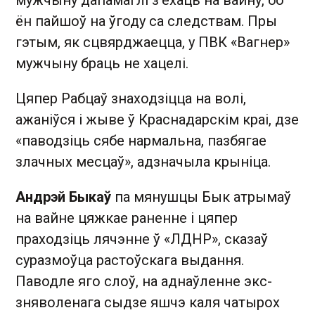
ён пайшоў на ўгоду са следствам. Пры
гэтым, як сцвярджаецца, у ПВК «Вагнер»
мужчыну браць не хацелі.
Цяпер Рабцаў знаходзіцца на волі,
ажаніўся і жыве ў Краснадарскім краі, дзе
«паводзіць сябе нармальна, пазбягае
злачных месцаў», адзначыла крыніца.
Андрэй Быкаў
па мянушцы Бык атрымаў
на вайне цяжкае раненне і цяпер
праходзіць лячэнне ў «ЛДНР», сказаў
суразмоўца растоўскага выдання.
Паводле яго слоў, на аднаўленне экс-
зняволенага сыдзе яшчэ каля чатырох