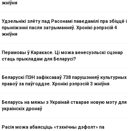
жніўня
Удзельнікі злёту пад Расонамі паведамілі пра збіццё і
прыніжэнні пасля затрыманняў. Хронікі рэпрэсій 4
жніўня
Перамовы ў Каракасе. Ці можа венесуэльскі сцэнар
стаць прыкладам для Беларусі?
Беларускі ПЭН зафіксаваў 738 парушэнняў культурных
правоў за паўгоддзе. Хронікі рэпрэсій 3 жніўня
Беларусь на мяжы з Украінай стварае новую мэту для
украінскіх дронаў
Расія можа абвясціць «тэхнічны дэфолт» па