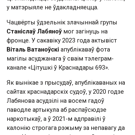
у матэрыяле не ўдакладняецца.
Чацвёрты ўдзельнік злачыннай групы
Станіслаў Лабяноў
мог загінуць на
фронце. У сакавіку 2023 года актывіст
Віталь Ватаноўскі
апублікаваў фота
магілы асуджанага ў сваім тэлеграм-
канале «Цітушкі ў Краснадары 693».
Як вынікае з прысудаў, апублікаваных на
сайтах краснадарскіх судоў, у 2020 годзе
Лабянова асудзілі на восем гадоў
паводле артыкула аб распаўсюдзе
наркотыкаў, а ў 2021-м адправілі ў
калонію строгага рэжыму за непавагу да