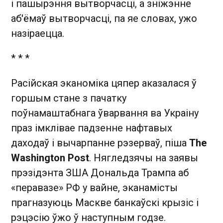
і пашырэння вытворчасці, а зніжэнне
аб'ёмаў вытворчасці, па яе словах, ужо
назіраецца.
* * *
Расійская эканоміка цяпер аказалася ў
горшым стане з пачатку
поўнамаштабнага ўварвання ва Украіну
праз імклівае падзенне нафтавых
даходаў і вычарпанне рэзерваў, піша
The
Washington Post
. Нягледзячы на заявы
прэзідэнта ЗША Дональда Трампа аб
«перавазе» РФ у вайне, эканамісты
прагназуюць Маскве банкаўскі крызіс і
рэцэсію ўжо ў наступным годзе.