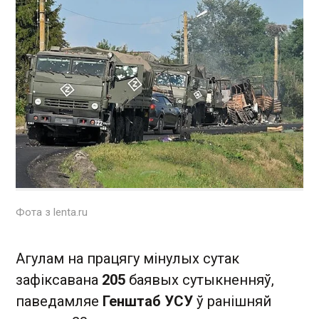
Фота з lenta.ru
Агулам на працягу мінулых сутак
зафіксавана
205
баявых сутыкненняў,
паведамляе
Генштаб УСУ
ў ранішняй