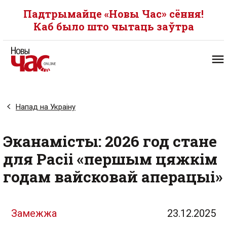
Падтрымайце «Новы Час» сёння!
Каб было што чытаць заўтра
Напад на Украіну
Эканамісты: 2026 год стане
для Расіі «першым цяжкім
годам вайсковай аперацыі»
Замежжа
23.12.2025