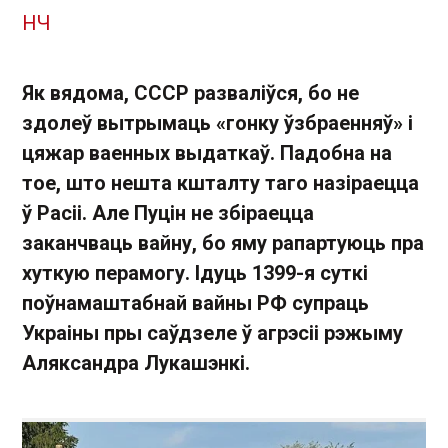
НЧ
Як вядома, СССР разваліўся, бо не
здолеў вытрымаць «гонку ўзбраенняў» і
цяжар ваенных выдаткаў. Падобна на
тое, што нешта кшталту таго назіраецца
ў Расіі. Але Пуцін не збіраецца
заканчваць вайну, бо яму рапартуюць пра
хуткую перамогу. Ідуць 1399-я суткі
поўнамаштабнай вайны РФ супраць
Украіны пры саўдзеле ў агрэсіі рэжыму
Аляксандра Лукашэнкі.