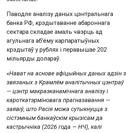
Паводле аналізу даных цэнтральнага
банка РФ, крэдытаванне абароннага
сектара складае амаль чвэрць ад
агульнага аб'ёму карпаратыўных
крэдытаў у рублях і перавышае 202
мільярды долараў.
«Нават на аснове афіцыйных даных адзін з
звязаных з Крамлём аналітычных цэнтраў
— цэнтр макраэканамічнага аналізу і
кароткатэрміновага прагназавання —
заявіў, што Расія можа сутыкнуцца з
сістэмным банкаўскім крызісам да
кастрычніка (2026 года — НЧ), калі