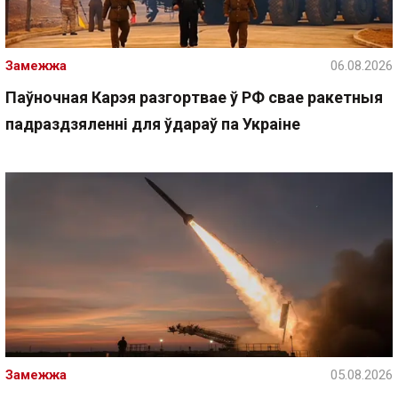
Замежжа
06.08.2026
Паўночная Карэя разгортвае ў РФ свае ракетныя
падраздзяленні для ўдараў па Украіне
Замежжа
05.08.2026