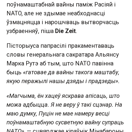
поўнамаштабнай вайны паміж Расіяй і
NATO, але не здымае неабходнасці
ўзмацняцца і нарошчваць вытворчасць
узбраенняў, піша
Die Zeit
.
Пісторыуса папрасілі пракаментаваць
словы генеральнага сакратара Альянсу
Марка Рутэ аб тым, што NATO павінна
быць
«гатовае да вайны такога маштабу,
якую перажылі нашы дзяды і прадзеды».
«Магчыма, ён хацеў яскрава апісаць, што
можа адбыцца. Я не веру ў такі сцэнар. На
маю думку, Пуцін не мае намеру весці
поўнамаштабную сусветную вайну супраць
NATO»
, — сцвярджае кіраўнік Мінабароны