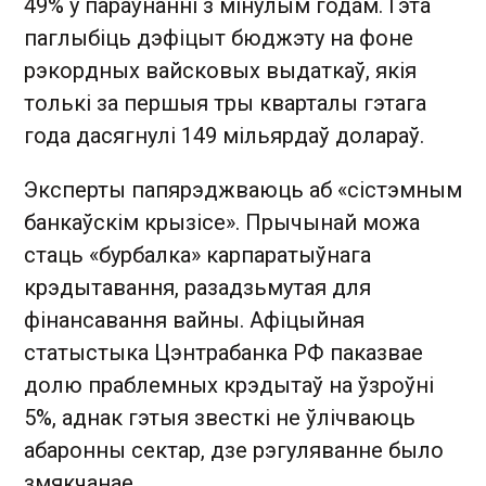
49% у параўнанні з мінулым годам. Гэта
паглыбіць дэфіцыт бюджэту на фоне
рэкордных вайсковых выдаткаў, якія
толькі за першыя тры кварталы гэтага
года дасягнулі 149 мільярдаў долараў.
Эксперты папярэджваюць аб «сістэмным
банкаўскім крызісе». Прычынай можа
стаць «бурбалка» карпаратыўнага
крэдытавання, разадзьмутая для
фінансавання вайны. Афіцыйная
статыстыка Цэнтрабанка РФ паказвае
долю праблемных крэдытаў на ўзроўні
5%, аднак гэтыя звесткі не ўлічваюць
абаронны сектар, дзе рэгуляванне было
змякчанае.