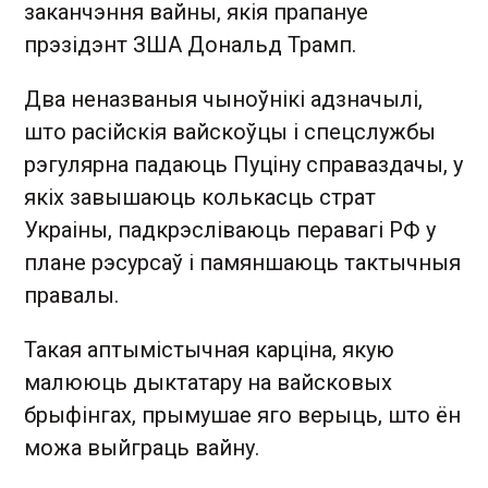
заканчэння вайны, якія прапануе
прэзідэнт ЗША Дональд Трамп.
Два неназваныя чыноўнікі адзначылі,
што расійскія вайскоўцы і спецслужбы
рэгулярна падаюць Пуціну справаздачы, у
якіх завышаюць колькасць страт
Украіны, падкрэсліваюць перавагі РФ у
плане рэсурсаў і памяншаюць тактычныя
правалы.
Такая аптымістычная карціна, якую
малююць дыктатару на вайсковых
брыфінгах, прымушае яго верыць, што ён
можа выйграць вайну.