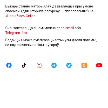
Выкарыстанне матэрыялаў дазваляецца пры ўмове
спасылкі (для інтэрнэт-рэсурсаў — гiперспасылкi) на
«Новы Час» Online
Скантактавацца з намі можна праз
email
або
Telegram-бот
Рэдакцыя можа публікаваць артыкулы дзеля палемікі,
не падзяляючы пазіцыі аўтараў