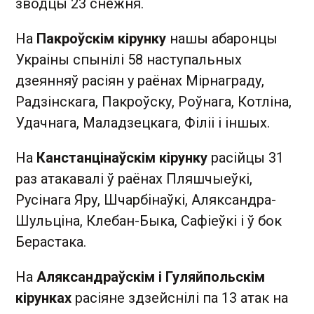
зводцы 23 снежня.
На
Пакроўскім кірунку
нашы абаронцы
Украіны спынілі 58 наступальных
дзеянняў расіян у раёнах Мірнаграду,
Радзінскага, Пакроўску, Роўнага, Котліна,
Удачнага, Маладзецкага, Філіі і іншых.
На
Канстанцінаўскім кірунку
расійцы 31
раз атакавалі ў раёнах Пляшчыеўкі,
Русінага Яру, Шчарбінаўкі, Аляксандра-
Шульціна, Клебан-Быка, Сафіеўкі і ў бок
Берастака.
На
Аляксандраўскім і Гуляйпольскім
кірунках
расіяне здзейснілі па 13 атак на