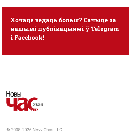
Хочаце ведаць больш? Сачыце за
нашымі публікацыямі ў
Telegram
i
Facebook
!
© 2008-2026 Novy Chas LLC