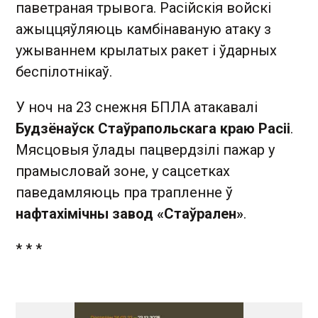
паветраная трывога. Расійскія войскі
ажыццяўляюць камбінаваную атаку з
ужываннем крылатых ракет і ўдарных
беспілотнікаў.
У ноч на 23 снежня БПЛА атакавалі
Будзёнаўск Стаўрапольскага краю Расіі
.
Мясцовыя ўлады пацвердзілі пажар у
прамысловай зоне, у сацсетках
паведамляюць пра трапленне ў
нафтахімічны завод «Стаўрален»
.
* * *