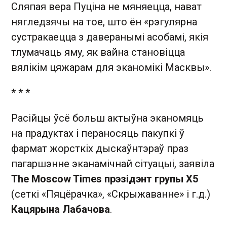
Сляпая вера Пуціна не мяняецца, нават
нягледзячы на тое, што ён «рэгулярна
сустракаецца з даверанымі асобамі, якія
тлумачаць яму, як вайна становіцца
вялікім цяжарам для эканомікі Масквы».
* * *
Расійцы ўсё больш актыўна эканомяць
на прадуктах і пераносяць пакупкі ў
фармат жорсткіх дыскаўнтэраў праз
пагаршэнне эканамічнай сітуацыі, заявіла
The Moscow Times прэзідэнт групы X5
(сеткі «Пяцёрачка», «Скрыжаванне» і г.д.)
Кацярына Лабачова
.