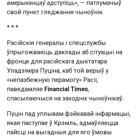
амерыканцаў адступіць»
, — патлумачыў
свой пункт гледжання чыноўнік.
* * *
Расійскія генералы і спецслужбы
ўпрыгожваюць даклады аб сітуацыі на
фронце для расійскага дыктатара
Уладзіміра Пуціна, каб той верыў у
«непазбежную перамогу» Расіі,
паведамляе
Financial Times
,
спасылаючыся на заходніх чыноўнікаў.
Пуцін пад уплывам фэйкавай інфармацыі,
якая паступае ў Крэмль, адмаўляецца
пайсці на выгадныя для яго ўмовы