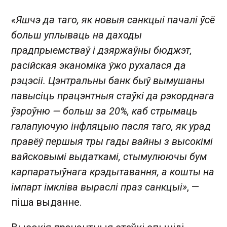
«Яшчэ да таго, як новыя санкцыі пачалі ўсё
больш уплываць на даходы
прадпрыемстваў і дзяржаўны бюджэт,
расійская эканоміка ўжо рухалася да
рэцэсіі. Цэнтральны банк быў вымушаны
павысіць працэнтныя стаўкі да рэкорднага
ўзроўню — больш за 20%, каб стрымаць
галапуючую інфляцыю пасля таго, як урад
правёў першыя тры гады вайны з высокімі
вайсковымі выдаткамі, стымулюючы бум
карпаратыўнага крэдытавання, а кошты на
імпарт імкліва выраслі праз санкцыі»
, —
піша выданне.