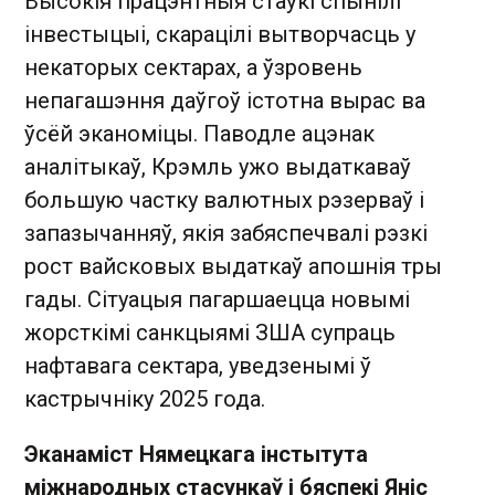
Высокія працэнтныя стаўкі спынілі
інвестыцыі, скарацілі вытворчасць у
некаторых сектарах, а ўзровень
непагашэння даўгоў істотна вырас ва
ўсёй эканоміцы. Паводле ацэнак
аналітыкаў, Крэмль ужо выдаткаваў
большую частку валютных рэзерваў і
запазычанняў, якія забяспечвалі рэзкі
рост вайсковых выдаткаў апошнія тры
гады. Сітуацыя пагаршаецца новымі
жорсткімі санкцыямі ЗША супраць
нафтавага сектара, уведзенымі ў
кастрычніку 2025 года.
Эканаміст Нямецкага інстытута
міжнародных стасункаў і бяспекі Яніс