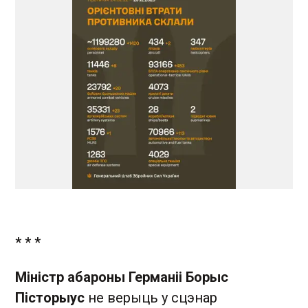
* * *
Міністр абароны Германіі Борыс
Пісторыус
не верыць у сцэнар