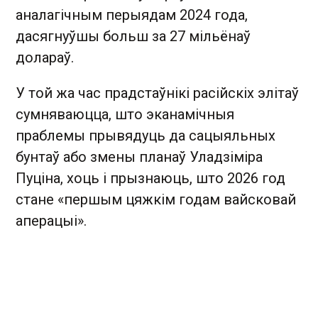
аналагічным перыядам 2024 года,
дасягнуўшы больш за 27 мільёнаў
долараў.
У той жа час прадстаўнікі расійскіх элітаў
сумняваюцца, што эканамічныя
праблемы прывядуць да сацыяльных
бунтаў або змены планаў Уладзіміра
Пуціна, хоць і прызнаюць, што 2026 год
стане «першым цяжкім годам вайсковай
аперацыі».