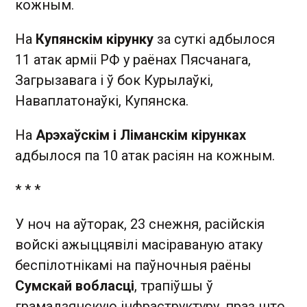
кожным.
На
Купянскім кірунку
за суткі адбылося
11 атак арміі РФ у раёнах Пясчанага,
Загрызавага і ў бок Курылаўкі,
Наваплатонаўкі, Купянска.
На
Арэхаўскім і Ліманскім кірунках
адбылося па 10 атак расіян на кожным.
* * *
У ноч на аўторак, 23 снежня, расійскія
войскі ажыццявілі масіраваную атаку
беспілотнікамі на паўночныя раёны
Сумскай вобласці
, трапіўшы ў
грамадзянскую інфраструктуру, праз што