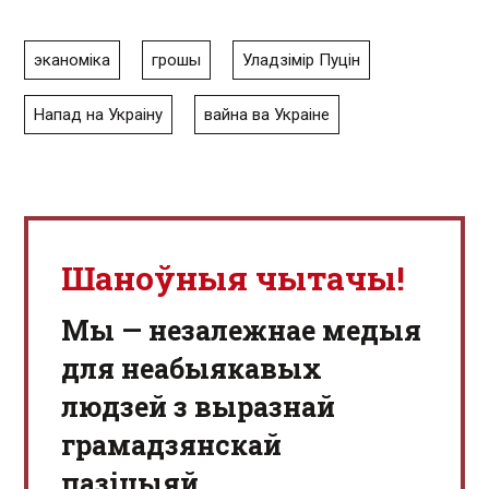
эканоміка
грошы
Уладзімір Пуцін
Напад на Украіну
вайна ва Украіне
Шаноўныя чытачы!
Мы — незалежнае медыя
для неабыякавых
людзей з выразнай
грамадзянскай
пазіцыяй.