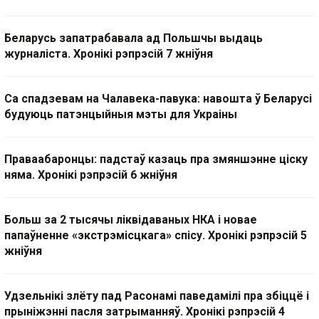
Беларусь запатрабавала ад Польшчы выдаць
журналіста. Хронікі рэпрэсій 7 жніўня
Са спадзевам на Чалавека-павука: навошта ў Беларусі
будуюць патэнцыйныя мэты для Украіны
Праваабаронцы: падстаў казаць пра змяншэнне ціску
няма. Хронікі рэпрэсій 6 жніўня
Больш за 2 тысячы ліквідаваных НКА і новае
папаўненне «экстрэмісцкага» спісу. Хронікі рэпрэсій 5
жніўня
Удзельнікі злёту пад Расонамі паведамілі пра збіццё і
прыніжэнні пасля затрыманняў. Хронікі рэпрэсій 4