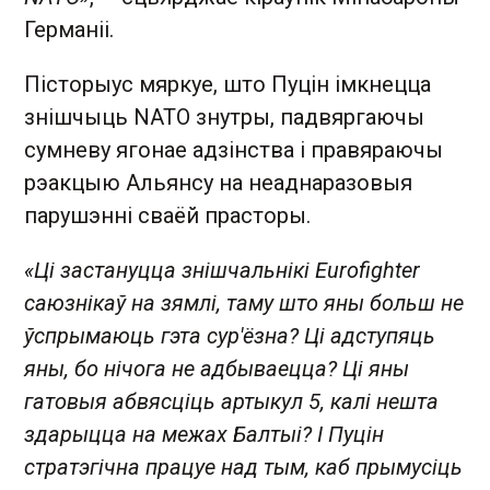
Германіі.
Пісторыус мяркуе, што Пуцін імкнецца
знішчыць NATO знутры, падвяргаючы
сумневу ягонае адзінства і правяраючы
рэакцыю Альянсу на неаднаразовыя
парушэнні сваёй прасторы.
«Ці застануцца знішчальнікі Eurofighter
саюзнікаў на зямлі, таму што яны больш не
ўспрымаюць гэта сур'ёзна? Ці адступяць
яны, бо нічога не адбываецца? Ці яны
гатовыя абвясціць артыкул 5, калі нешта
здарыцца на межах Балтыі? І Пуцін
стратэгічна працуе над тым, каб прымусіць