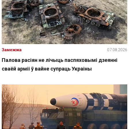
Замежжа
07.08.2026
Палова расіян не лічыць паспяховымі дзеянні
сваёй арміі ў вайне супраць Украіны