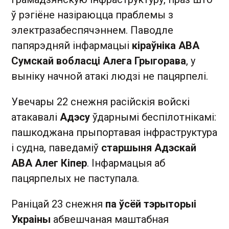
ў рэгіёне назіраюцца праблемы з
электразабеспячэннем. Паводле
папярэдняй інфармацыі
кіраўніка АВА
Сумскай вобласці Алега Грыгорава
, у
выніку начной атакі людзі не пацярпелі.
Увечары 22 снежня расійскія войскі
атакавалі
Адэсу
ўдарнымі беспілотнікамі:
пашкоджана прыпортавая інфраструктура
і судна, паведаміў
старшыня Адэскай
АВА Алег Кіпер
. Інфармацыя аб
пацярпелых не паступала.
Раніцай 23 снежня
па ўсёй тэрыторыі
Украіны
абвешчаная маштабная