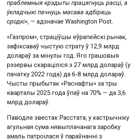
праблемныя крэдыты працягнуць расці, а
ўкладчыкі пачнуць масава адбіраць
сродкі»
, — адзначае Washington Post.
«Газпром», страціўшы еўрапейскі рынак,
зафіксаваў чыстую страту ў 12,9 млрд
долараў за мінулы год. Яго грашовыя
рэзервы скараціліся з 27 млрд долараў (у
пачатку 2022 года) да 6-8 млрд долараў.
Чысты прыбытак «Раснафты» за тры
кварталы 2025 года ўпаў на 70% — да 3,6
млрд долараў.
Паводле звестак Расстата, у кастрычніку
агульная сума нявыплачанага заробку
амаль патроілася ў параўнанні з