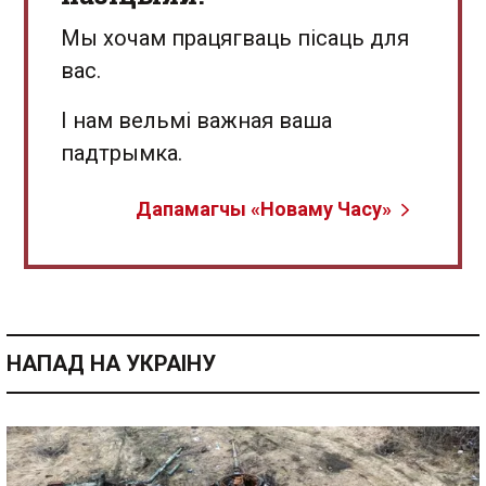
Мы хочам працягваць пісаць для
вас.
І нам вельмі важная ваша
падтрымка.
Дапамагчы «Новаму Часу»
НАПАД НА УКРАІНУ