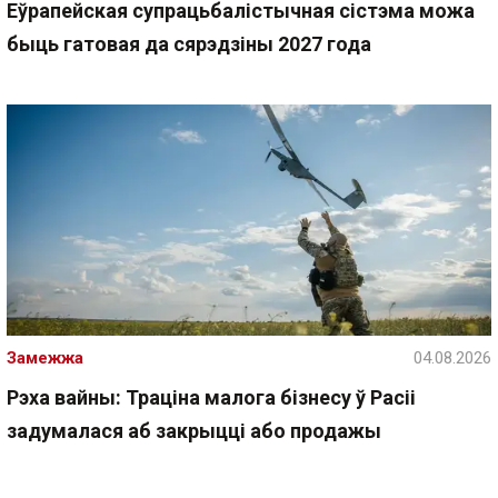
Еўрапейская супрацьбалістычная сістэма можа
быць гатовая да сярэдзіны 2027 года
Замежжа
04.08.2026
Рэха вайны: Траціна малога бізнесу ў Расіі
задумалася аб закрыцці або продажы