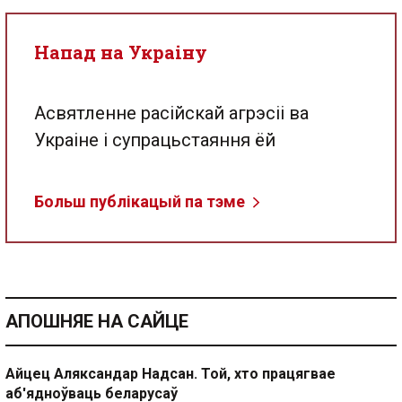
Напад на Украіну
Асвятленне расійскай агрэсіі ва
Украіне і супрацьстаяння ёй
Больш публікацый па тэме
АПОШНЯЕ НА САЙЦЕ
Айцец Аляксандар Надсан. Той, хто працягвае
аб'ядноўваць беларусаў