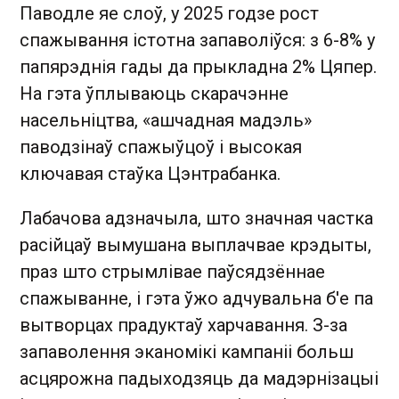
Паводле яе слоў, у 2025 годзе рост
спажывання істотна запаволіўся: з 6-8% у
папярэднія гады да прыкладна 2% Цяпер.
На гэта ўплываюць скарачэнне
насельніцтва, «ашчадная мадэль»
паводзінаў спажыўцоў і высокая
ключавая стаўка Цэнтрабанка.
Лабачова адзначыла, што значная частка
расійцаў вымушана выплачвае крэдыты,
праз што стрымлівае паўсядзённае
спажыванне, і гэта ўжо адчувальна б'е па
вытворцах прадуктаў харчавання. З-за
запаволення эканомікі кампаніі больш
асцярожна падыходзяць да мадэрнізацыі