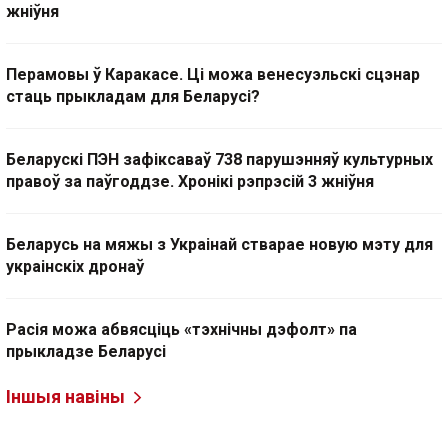
жніўня
Перамовы ў Каракасе. Ці можа венесуэльскі сцэнар
стаць прыкладам для Беларусі?
Беларускі ПЭН зафіксаваў 738 парушэнняў культурных
правоў за паўгоддзе. Хронікі рэпрэсій 3 жніўня
Беларусь на мяжы з Украінай стварае новую мэту для
украінскіх дронаў
Расія можа абвясціць «тэхнічны дэфолт» па
прыкладзе Беларусі
Іншыя навіны