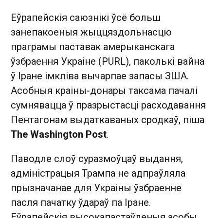
Еўрапейскія саюзнікі ўсё больш
занепакоеныя жыццяздольнасцю
праграмы паставак амерыканскага
ўзбраення Украіне (PURL), паколькі вайна
ў Іране імкліва вычарпае запасы ЗША.
Асобныя краіны-донары таксама пачалі
сумнявацца ў празрыстасці расходавання
Пентагонам выдаткаваных сродкаў, піша
The Washington Post
.
Паводле слоў суразмоўцаў выдання,
адміністрацыя Трампа не адпраўляла
прызначанае для Украіны ўзбраенне
пасля пачатку ўдараў па Іране.
Еўрапейскія высокапастаўленыя асобы