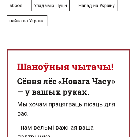
зброя
Уладзімір Пуцін
Напад на Украіну
вайна ва Украіне
Шаноўныя чытачы!
Сёння лёс «Новага Часу»
— у вашых руках.
Мы хочам працягваць пісаць для
вас.
І нам вельмі важная ваша
падтрымка.