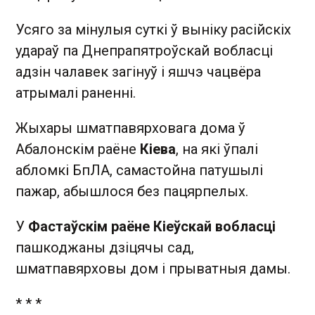
Усяго за мінулыя суткі ў выніку расійскіх
удараў па Днепрапятроўскай вобласці
адзін чалавек загінуў і яшчэ чацвёра
атрымалі раненні.
Жыхары шматпавярховага дома ў
Абалонскім раёне
Кіева
, на які ўпалі
абломкі БпЛА, самастойна патушылі
пажар, абышлося без пацярпелых.
У
Фастаўскім раёне Кіеўскай вобласці
пашкоджаны дзіцячы сад,
шматпавярховы дом і прыватныя дамы.
* * *