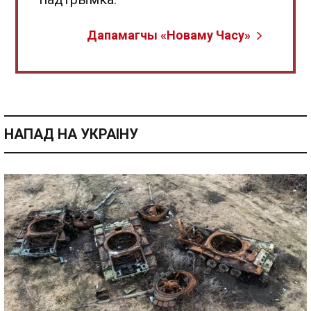
Дапамагчы «Новаму Часу»
НАПАД НА УКРАІНУ