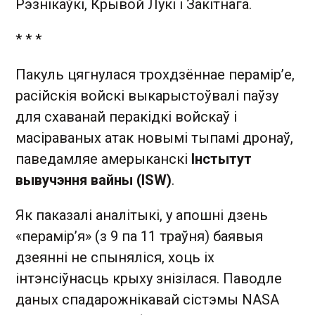
Рэзнікаўкі, Крывой Лукі і Закітнага.
* * *
Пакуль цягнулася трохдзённае перамір’е,
расійскія войскі выкарыстоўвалі паўзу
для схаванай перакідкі войскаў і
масіраваных атак новымі тыпамі дронаў,
паведамляе амерыканскі
Інстытут
вывучэння вайны (ISW)
.
Як паказалі аналітыкі, у апошні дзень
«перамір’я» (з 9 па 11 траўня) баявыя
дзеянні не спыняліся, хоць іх
інтэнсіўнасць крыху знізілася. Паводле
даных спадарожнікавай сістэмы NASA