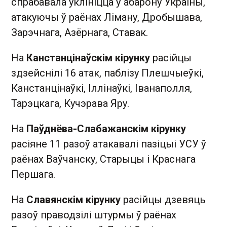
спрабавала уклініцца ў абарону Украіны,
атакуючы ў раёнах Ліману, Дробышава,
Зарэчнага, Азёрнага, Ставак.
На
Канстанцінаўскім кірунку
расійцы
здзейснілі 16 атак, паблізу Плешчыеўкі,
Канстанцінаўкі, Іллінаўкі, Іванаполля,
Тарэцкага, Кучэрава Яру.
На
Паўднёва-Слабажанскім кірунку
расіяне 11 разоў атакавалі пазіцыі УСУ ў
раёнах Ваўчанску, Старыцы і Краснага
Першага.
На
Славянскім кірунку
расійцы дзевяць
разоў праводзілі штурмы ў раёнах