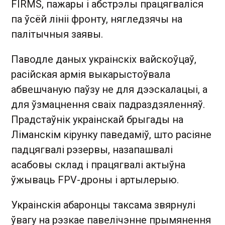
FIRMS, пажары і абстрэлы працягваліся
па ўсёй лініі фронту, нягледзячы на
палітычныя заявы.
Паводле даных украінскіх вайскоўцаў,
расійская армія выкарыстоўвала
абвешчаную паўзу не для дээскалацыі, а
для ўзмацнення сваіх падраздзяленняў.
Прадстаўнік украінскай брыгады на
Ліманскім кірунку паведаміў, што расіяне
падцягвалі рэзервы, назапашвалі
асабовы склад і працягвалі актыўна
ўжываць FPV-дроны і артылерыю.
Украінскія абаронцы таксама звярнулі
ўвагу на рэзкае павелічэнне прымянення