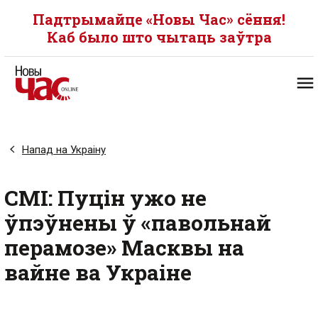
Падтрымайце «Новы Час» сёння!
Каб было што чытаць заўтра
Напад на Украіну
СМІ: Пуцін ужо не
ўпэўнены ў «павольнай
перамозе» Масквы на
вайне ва Украіне