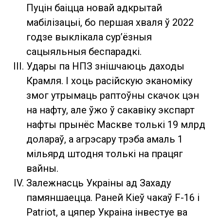
Пуцін баіцца новай адкрытай
мабілізацыі, бо першая хваля ў 2022
годзе выклікала сур’ёзныя
сацыяльныя беспарадкі.
Удары па НПЗ знішчаюць даходы
Крамля. І хоць расійскую эканоміку
змог утрымаць раптоўны скачок цэн
на нафту, але ўжо ў сакавіку экспарт
нафты прынёс Маскве толькі 19 млрд
долараў, а агрэсару трэба амаль 1
мільярд штодня толькі на працяг
вайны.
Залежнасць Украіны ад Захаду
памяншаецца. Раней Кіеў чакаў F-16 і
Patriot, а цяпер Украіна інвестуе ва