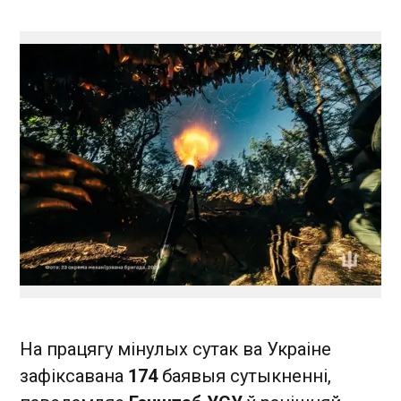
На працягу мінулых сутак ва Украіне
зафіксавана
174
баявыя сутыкненні,