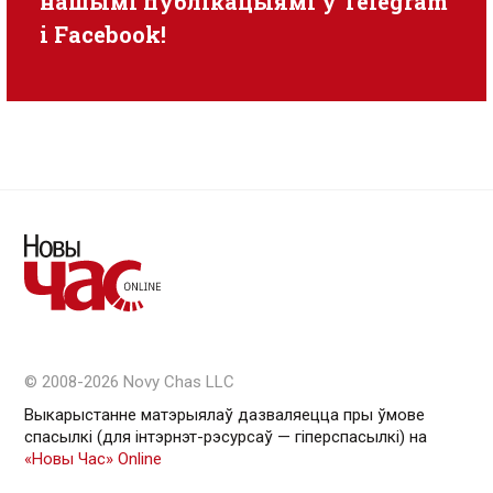
нашымі публікацыямі ў
Telegram
i
Facebook
!
© 2008-2026 Novy Chas LLC
Выкарыстанне матэрыялаў дазваляецца пры ўмове
спасылкі (для інтэрнэт-рэсурсаў — гiперспасылкi) на
«Новы Час» Online