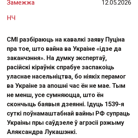
Замежжа
12.05.2026
НЧ
СМІ разбіраюць на кавалкі заяву Пуціна
пра тое, што вайна ва Украіне «ідзе да
заканчэння». На думку экспертаў,
расійскі кіраўнік спрабуе заспакоіць
уласнае насельніцтва, бо ніякіх перамог
ва Украіне за апошні час ён не мае. Тым
не менш, усе сумняюцца, што ён
скончыць баявыя дзеянні. Ідуць 1539-я
суткі поўнамаштабнай вайны РФ супраць
Украіны пры саўдзеле ў агрэсіі рэжыму
Аляксандра Лукашэнкі.