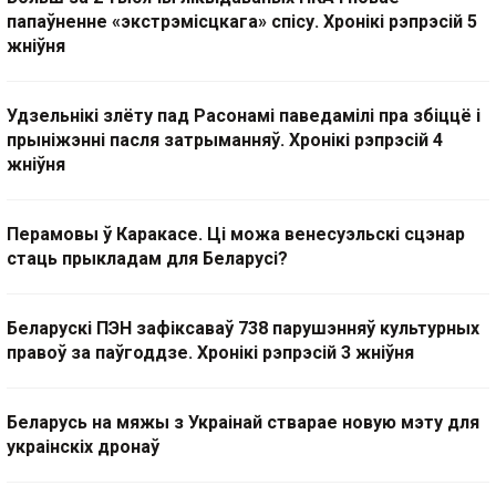
папаўненне «экстрэмісцкага» спісу. Хронікі рэпрэсій 5
жніўня
Удзельнікі злёту пад Расонамі паведамілі пра збіццё і
прыніжэнні пасля затрыманняў. Хронікі рэпрэсій 4
жніўня
Перамовы ў Каракасе. Ці можа венесуэльскі сцэнар
стаць прыкладам для Беларусі?
Беларускі ПЭН зафіксаваў 738 парушэнняў культурных
правоў за паўгоддзе. Хронікі рэпрэсій 3 жніўня
Беларусь на мяжы з Украінай стварае новую мэту для
украінскіх дронаў