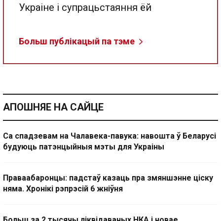
Украіне і супрацьстаяння ёй
Больш публікацый па тэме
АПОШНЯЕ НА САЙЦЕ
Са спадзевам на Чалавека-павука: навошта ў Беларусі
будуюць патэнцыйныя мэты для Украіны
Праваабаронцы: падстаў казаць пра змяншэнне ціску
няма. Хронікі рэпрэсій 6 жніўня
Больш за 2 тысячы ліквідаваных НКА і новае