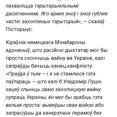
пахваліцца тэрытарыяльнымі
дасягненнямі. Яго армія зноў і зноў губляе
часткі захопленых тэрыторый»
, — сказаў
Пісторыус.
Кіраўнік нямецкага Мінабароны
адзначыў, што расійскі дыктатар мог бы
проста скончыць вайну ва Украіне, калі
сапраўды бачыць канец канфлікту.
«Праўда ў тым — і я не стамлюся гэта
паўтараць — што калі б Уладзімір Пуцін
хацеў спыніць сваю захопніцкую вайну
супраць Украіны, ён мог бы зрабіць гэта
вельмі проста: вывеўшы свае войскі або
запрасіўшы да канкрэтных перамоў без