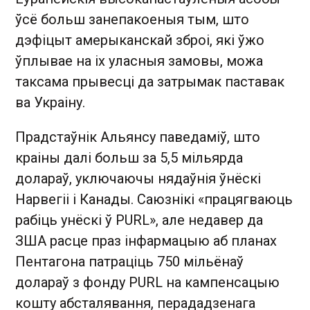
ўсё больш занепакоеныя тым, што
дэфіцыт амерыканскай зброі, які ўжо
ўплывае на іх уласныя замовы, можа
таксама прывесці да затрымак паставак
ва Украіну.
Прадстаўнік Альянсу паведаміў, што
краіны далі больш за 5,5 мільярда
долараў, уключаючы нядаўнія ўнёскі
Нарвегіі і Канады. Саюзнікі «працягваюць
рабіць унёскі ў PURL», але недавер да
ЗША расце праз інфармацыю аб планах
Пентагона патраціць 750 мільёнаў
долараў з фонду PURL на кампенсацыю
кошту абсталявання, перададзенага