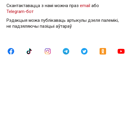
Скантактавацца з намі можна праз
email
або
Telegram-бот
Рэдакцыя можа публікаваць артыкулы дзеля палемікі,
не падзяляючы пазіцыі аўтараў