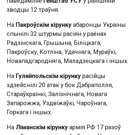
паведамляе
Генштаб УСУ
ў ранішняй
зводцы 12 траўня.
На
Пакроўскім кірунку
абаронцы Украіны
спынілі 32 штурмы расіян у раёнах
Радзінскага, Грышына, Біліцкага,
Пакроўску, Котліна, Удачнага, Мураўкі,
Новападгародняга, Маладзецкага і іншых.
На
Гуляйпольскім кірунку
расійцы
здзейснілі 20 атак у бок Дабраполля,
Стараўкраінкі, Залізнічнага, Новага
Запарожжа, Уздвіжаўкі, Чароўнага,
Горкага і іншых.
На
Ліманскім кірунку
армія РФ 17 разоў