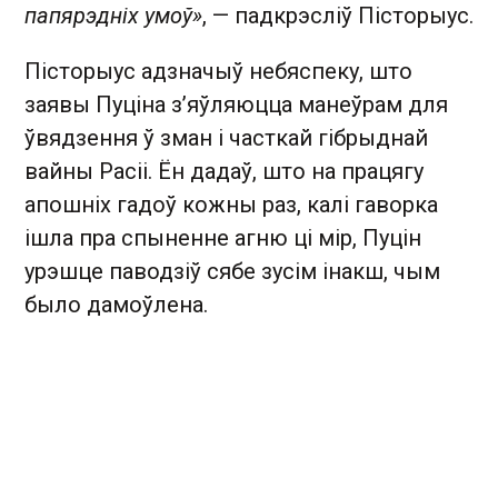
папярэдніх умоў»
, — падкрэсліў Пісторыус.
Пісторыус адзначыў небяспеку, што
заявы Пуціна з’яўляюцца манеўрам для
ўвядзення ў зман і часткай гібрыднай
вайны Расіі. Ён дадаў, што на працягу
апошніх гадоў кожны раз, калі гаворка
ішла пра спыненне агню ці мір, Пуцін
урэшце паводзіў сябе зусім інакш, чым
было дамоўлена.