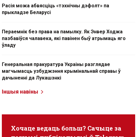
Расія можа абвясціць «тэхнічны дэфолт» па
прыкладзе Беларусі
Пераемнік без права на памылку. Як Энвер Ходжа
пазбавіўся чалавека, які павінен быў атрымаць яго
ўладу
Генеральная пракуратура Украіны разглядае
магчымасць узбуджэння крымінальнай справы ў
дачыненні да Лукашэнкі
Іншыя навіны
Хочаце ведаць больш? Сачыце за