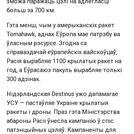
зможа паражаць цэлі на адлегласці
больш за 700 км.
Гэта менш, чым у амерыканскіх ракет
Tomahawk, аднак Еўропа мае патрэбу ва
ўласным рэсурсе. Згодна са
справаздачай еўрапейскіх вайскоўцаў,
Расія вырабляе 1100 крылатых ракет на
год, а Еўрасаюз пакуль вырабляе толькі
300 адзінак.
Нідэрландская Destinus ужо дапамагае
УСУ — пастаўляе Украіне крылатыя
ракеты і дроны. Праз гэта Міністэрства
абароны Расіі ўнесла кампанію ў спіс
патэнцыйных цэляў. Кампаненты для