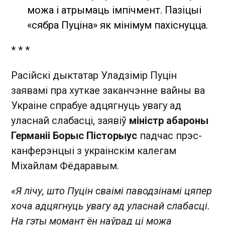
можа і атрымаць імпічмент. Пазіцыі
«сябра Пуціна» як мінімум пахіснуцца.
* * *
Расійскі дыктатар Уладзімір Пуцін
заявамі пра хуткае заканчэнне вайны ва
Украіне спрабуе адцягнуць увагу ад
уласнай слабасці, заявіў
міністр абароны
Германіі Борыс Пісторыус
падчас прэс-
канферэнцыі з украінскім калегам
Міхайлам Фёдаравым.
«Я лічу, што Пуцін сваімі паводзінамі цяпер
хоча адцягнуць увагу ад уласнай слабасці.
На гэты момант ён наўрад ці можа