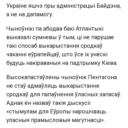
Украіне яшчэ пры адміністрацыі Байдэна,
а не на дапамогу.
Чыноўнікі па абодва бакі Атлантыкі
выказалі сумневы ў тым, ці не парушае
такі спосаб выкарыстання сродкаў
чаканні еўрапейцаў, што ўсе іх унёскі
будуць накіраваныя на падтрымку Кіева.
Высокапастаўлены чыноўнік Пентагона
не стаў адмаўляць выкарыстанне
сродкаў для папаўнення ўласных запасаў.
Аднак ён назваў такія дыскусіі
«стымулам для Еўропы нарошчваць
уласныя прамысловыя магутнасці».