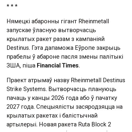
* * *
Нямецкі абаронны гігант Rheinmetall
запускае ўласную вытворчасць
крылатых ракет разам з кампаніяй
Destinus. Гэта дапаможа Еўропе закрыць
прабелы ў абароне пасля змены палітыкі
ЗША, піша
Financial Times
.
Праект атрымаў назву Rheinmetall Destinus
Strike Systems. Вытворчасць плануюць
пачаць у канцы 2026 года або ў пачатку
2027 года. Спецыялісты засяродзяцца на
крылатых ракетах і балістычнай
артылерыі. Новая ракета Ruta Block 2