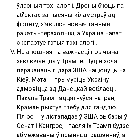
ўласныя тэхналогіі. Дроны б’юць па
аб’ектах за тысячы кіламетраў ад
фронту, з’явіліся новыя танныя
ракеты-перахопнікі, а Украіна нават
экспартуе гэтыя тэхналогіі.
Не апошняя па важнасці прычына
заключаецца ў Трампе. Пуцін хоча
пераканаць лідара ЗША націснуць на
Кіеў. Мэта — прымусіць Украіну
адмовіцца ад Данецкай вобласці.
Пакуль Трамп адцягнуўся на Іран,
Крэмль рыхтуе глебу для гандлю.
Плюс — у лістападзе ў ЗША выбары ў
Сенат і Кангрэс, і пасля іх Трамп будзе
абмежаваны ў прыняцці рашэнняў, а