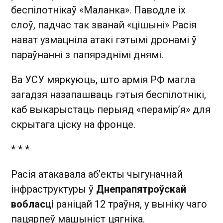
беспілотнікаў «Маланка». Паводле іх
слоў, падчас так званай «цішыні» Расія
нават узмацніла атакі гэтымі дронамі ў
параўнанні з папярэднімі днямі.
Ва УСУ мяркуюць, што армія РФ магла
загадзя назапашваць гэтыя беспілотнікі,
каб выкарыстаць перыяд «перамір’я» для
скрытага ціску на фронце.
* * *
Расія атакавала аб’екты чыгуначнай
інфраструктуры ў
Днепрапятроўскай
вобласці
раніцай 12 траўня, у выніку чаго
пацярпеў машыніст цягніка.