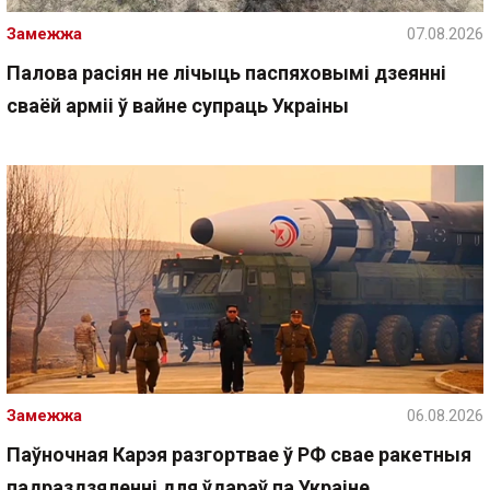
Замежжа
07.08.2026
Палова расіян не лічыць паспяховымі дзеянні
сваёй арміі ў вайне супраць Украіны
Замежжа
06.08.2026
Паўночная Карэя разгортвае ў РФ свае ракетныя
падраздзяленні для ўдараў па Украіне