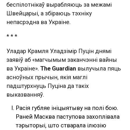
беспілотнікаў вырабляюць за межамі
Швейцарыі, а збіраюць тэхніку
непасрэдна ва Украіне.
* * *
Уладар Крамля Уладзімір Пуцін днямі
заявіў аб «магчымым заканчэнні вайны
ва Украіне».
The Guardian
вылучыла пяць
асноўных прычын, якія маглі
падштурхнуць Пуціна да такіх
выказванняў.
Расія губляе ініцыятыву на полі бою.
Раней Масква паступова захоплівала
тэрыторыі, што стварала ілюзію