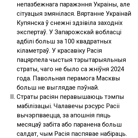
непазбежнага паражэння Украіны, але
сітуацыя змянілася. Вяртанне Украінай
Купянска ў снежні здзівіла заходніх
экспертаў. У Запарожскай вобласці
адбілі больш за 100 квадратных
кіламетраў. У красавіку Расія
пацярпела чыстыя тэрытарыяльныя
страты, чаго не было са жніўня 2024
года. Павольная перамога Масквы
больш не выглядае пэўнай.
Страты расіян перавышаюць тэмпы
мабілізацыі. Чалавечы рэсурс Расіі
вычэрпваецца, за апошнія пяць
месяцаў забіта або паранена больш
салдат, чым Расія паспявае набіраць.