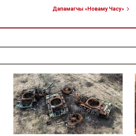
Дапамагчы «Новаму Часу»