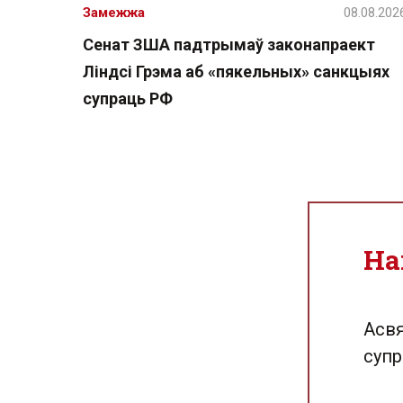
Замежжа
08.08.202
Сенат ЗША падтрымаў законапраект
Ліндсі Грэма аб «пякельных» санкцыях
супраць РФ
На
Асвя
супр