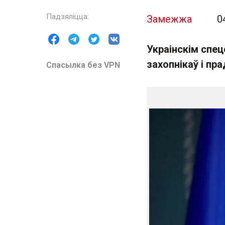
Замежжа
0
Украінскім спе
захопнікаў і пр
Спасылка без VPN