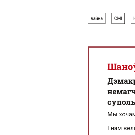
вайна
СМІ
Шано
Дэмак
немагч
суполь
Мы хочам
І нам ве