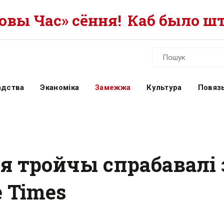
вы Час» сёння!
Каб было шт
адства
Эканоміка
Замежжа
Культура
Повязь
я тройчы спрабавалі 
 Times