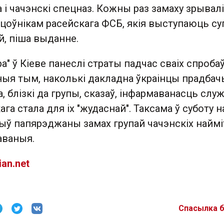
а і чачэнскі спецназ. Кожны раз замаху зрывал
цоўнікам расейскага ФСБ, якія выступаюць су
й, піша выданне.
а" ў Кіеве панеслі страты падчас сваіх спробаў
ыя тым, наколькі дакладна ўкраінцы прадбачы
а, блізкі да групы, сказаў, інфармаванасць слу
га стала для іх "жудаснай". Таксама ў суботу н
быў папярэджаны замах групай чачэнскіх наймі
даваныя.
an.net
Спасылка 