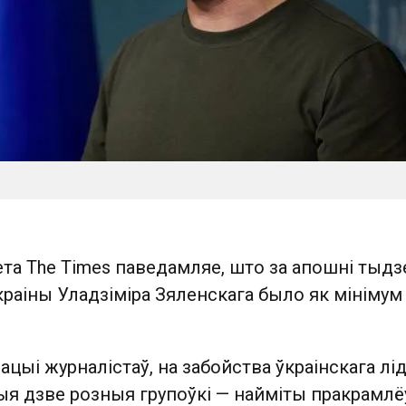
ета The Times паведамляе, што за апошні тыдз
краіны Уладзіміра Зяленскага было як мінімум
цыі журналістаў, на забойства ўкраінскага лі
ыя дзве розныя групоўкі — найміты пракрамлё