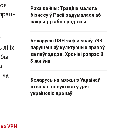
іся
Рэха вайны: Траціна малога
праць
бізнесу ў Расіі задумалася аб
закрыцці або продажы
 і
Беларускі ПЭН зафіксаваў 738
лі іх
парушэнняў культурных правоў
за паўгоддзе. Хронікі рэпрэсій
жбы
3 жніўня
а
таў,
Беларусь на мяжы з Украінай
стварае новую мэту для
украінскіх дронаў
без VPN