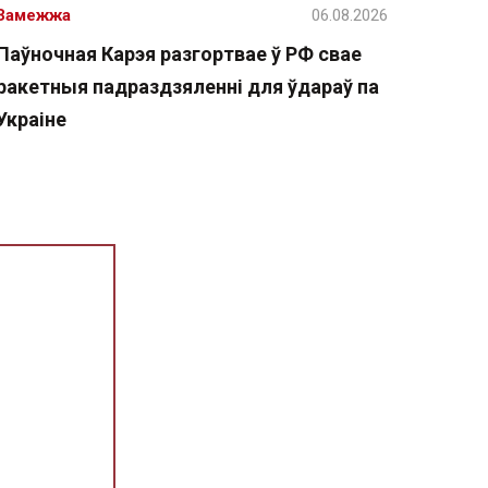
Замежжа
06.08.2026
Паўночная Карэя разгортвае ў РФ свае
ракетныя падраздзяленні для ўдараў па
Украіне