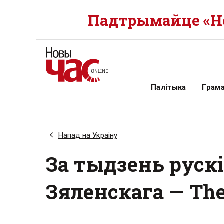
Падтрымайце «Но
Палітыка
Грам
Напад на Украіну
За тыдзень рускі
Зяленскага — The