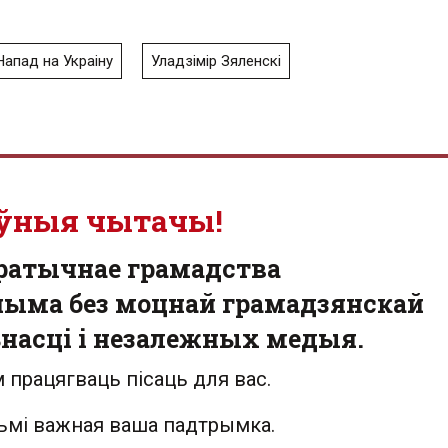
Напад на Украіну
Уладзімір Зяленскі
ўныя чытачы!
ратычнае грамадства
ыма без моцнай грамадзянскай
насці і незалежных медыя.
 працягваць пісаць для вас.
льмі важная ваша падтрымка.