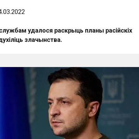
4.03.2022
цслужбам удалося раскрыць планы расійскіх
адухіліць злачынства.