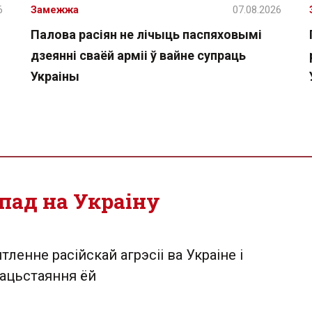
6
Замежжа
07.08.2026
Палова расіян не лічыць паспяховымі
дзеянні сваёй арміі ў вайне супраць
Украіны
пад на Украіну
тленне расійскай агрэсіі ва Украіне і
ацьстаяння ёй