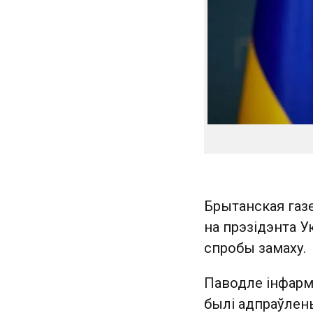
Брытанская газ
на прэзідэнта У
спробы замаху.
Паводле інфарма
былі адпраўлен