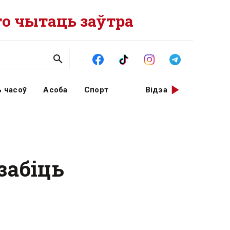
о чытаць заўтра
 часоў
Асоба
Спорт
Відэа
забіць