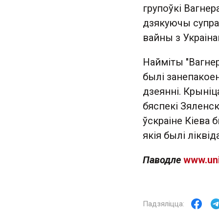
групоўкі Вагнер
дзякуючы супра
вайны з Украіна
Найміты "Вагнер
былі занепакоен
дзеянні. Крыніц
бяспекі Зяленска
ўскраіне Кіева 
якія былі лікві
Паводле
www.uni