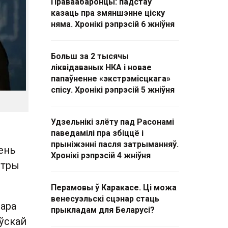
Праваабаронцы: падстаў
казаць пра змяншэнне ціску
няма. Хронікі рэпрэсій 6 жніўня
Больш за 2 тысячы
ліквідаваных НКА і новае
папаўненне «экстрэмісцкага»
спісу. Хронікі рэпрэсій 5 жніўня
Удзельнікі злёту пад Расонамі
паведамілі пра збіццё і
прыніжэнні пасля затрыманняў.
ень
Хронікі рэпрэсій 4 жніўня
 тры
Перамовы ў Каракасе. Ці можа
венесуэльскі сцэнар стаць
дара
прыкладам для Беларусі?
ўскай