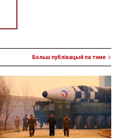
Больш публікацый па тэме