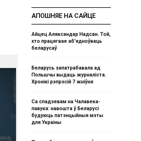
АПОШНЯЕ НА САЙЦЕ
Айцец Аляксандар Надсан. Той,
хто працягвае аб'ядноўваць
беларусаў
Беларусь запатрабавала ад
Польшчы выдаць журналіста.
Хронікі рэпрэсій 7 жніўня
Са спадзевам на Чалавека-
павука: навошта ў Беларусі
будуюць патэнцыйныя мэты
для Украіны