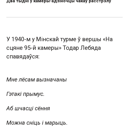
Два тыдні ў камеры-адзіночцы чакаў расстрэлу
У 1940-м у Мінскай турме ў вершы «На
сцяне 95-й камеры» Тодар Лебяда
спавядаўся:
Мне лёсам вызначаны
Гэтакі прымус.
Аб шчасці сёння
Можна сніць і марыць.