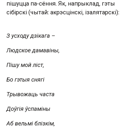
пішуцца па-сёння. Як, напрыклад, гэты
сібірскі (чытай: акрэсцінскі, ізалятарскі):
З усходу дзікага –
Людское дамавіны,
Пішу мой ліст,
Бо гэтыя снягі
Трывожаць часта
Доўгія ўспаміны
Аб вельмі блізкім,