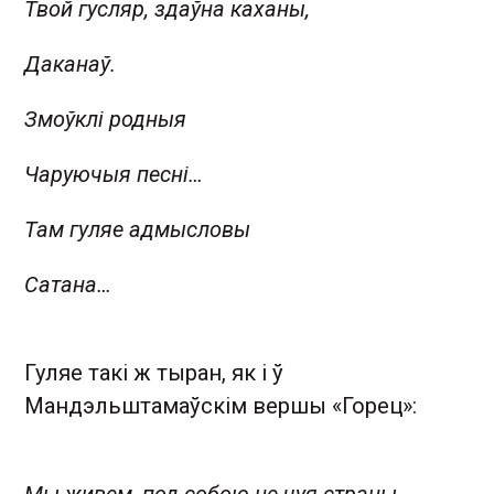
Твой гусляр, здаўна каханы,
Даканаў.
Змоўклі родныя
Чаруючыя песні…
Там гуляе адмысловы
Сатана…
Гуляе такі ж тыран, як і ў
Мандэльштамаўскім вершы «Горец»: