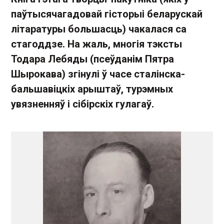
паўтысячагадовай гісторыі беларускай
літаратуры большасць) чакалася са
стагоддзе. На жаль, многія тэксты
Тодара Лебяды (псеўданім Пятра
Шырокава) згінулі ў часе сталінска-
бальшавіцкіх арыштаў, турэмных
увязненняў і сібірскіх гулагаў.