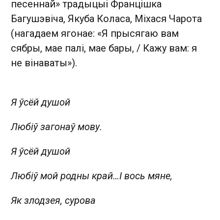
песеннай» традыцыі Францішка
Багушэвіча, Якуба Коласа, Міхася Чарота
(нагадаем ягонае: «Я прысягаю вам
сябры, мае палі, мае бары, / Кажу вам: я
не вінаваты»).
Я ўсёй душой
Любіў загонаў мову.
Я ўсёй душой
Любіў мой родны край…
І вось мяне,
Як злодзея, сурова