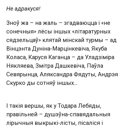
Не адракуся!
Зноў жа – на жаль – згадваюцца і «не
сонечныя» лёсы іншых «літаратурных
сядзельцаў» клятай мінскай турмы – ад
Вінцэнта Дуніна-Марцінкевіча, Якуба
Коласа, Каруся Каганца – да Уладзіміра
Някляева, Змітра Дашкевіча, Паўла
Севярынца, Аляксандра Фядуты, Андрэя
Скурко ды сотняў іншых…
І такія вершы, як у Тодара Лебяды,
правільней – душэўна-спавядальныя
лірычныя выкрыкі-лісты, пісаліся і