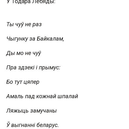
У Тодара Лебяды:
Ты чуў не раз
Чыгунку за Байкалам,
Ды мо не чуў
Пра здзекі і прымус:
Бо тут цяпер
Амаль пад кожнай шпалай
Ляжыць замучаны
Ў выгнанні беларус.