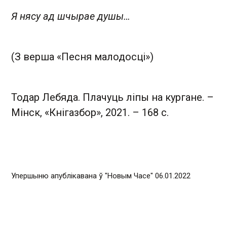
Я нясу ад шчырае душы…
(З верша «Песня малодосці»)
Тодар Лебяда. Плачуць ліпы на кургане. –
Мінск, «Кнігазбор», 2021. – 168 с.
Упершыню апублікавана ў "Новым Часе" 06.01.2022