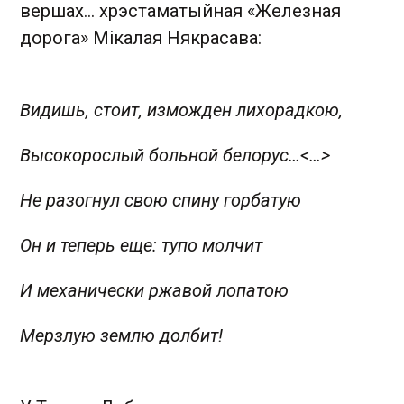
вершах… хрэстаматыйная «Железная
дорога» Мікалая Някрасава:
Видишь, стоит, изможден лихорадкою,
Высокорослый больной белорус…
<…>
Не разогнул свою спину горбатую
Он и теперь еще: тупо молчит
И механически ржавой лопатою
Мерзлую землю долбит!