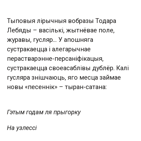
Тыповыя лірычныя вобразы Тодара
Лебяды – васількі, жытнёвае поле,
журавы, гусляр… У апошняга
сустракаецца і алегарычнае
перастварэнне-персаніфікацыя,
сустракаецца своеасаблівы дублёр. Калі
гусляра знішчаюць, яго месца займае
новы «песеннік» – тыран-сатана:
Гэтым годам ля прыгорку
На узлессі