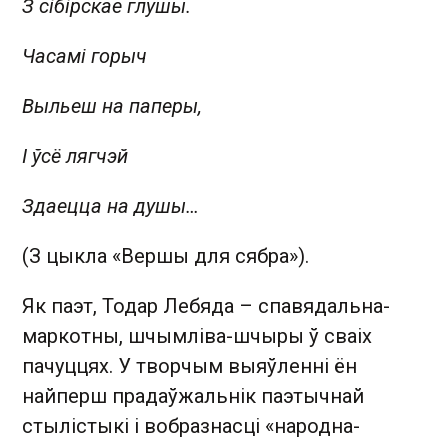
З сібірскае глушы.
Часамі горыч
Выльеш на паперы,
І ўсё лягчэй
Здаецца на душы…
(З цыкла «Вершы для сябра»).
Як паэт, Тодар Лебяда – спавядальна-
маркотны, шчымліва-шчыры ў сваіх
пачуццях. У творчым выяўленні ён
найперш прадаўжальнік паэтычнай
стылістыкі і вобразнасці «народна-