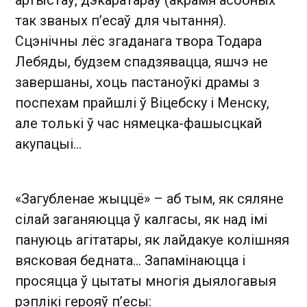
артыстаў, дэкаратараў (акрамя асобных
так званых п’есаў для чытання).
Сцэнічны лёс згаданага твора Тодара
Лебяды, будзем спадзявацца, яшчэ не
завершаны, хоць пастаноўкі драмы з
поспехам прайшлі ў Віцебску і Менску,
але толькі ў час нямецка-фашысцкай
акупацыі…
«Загубленае жыццё» – аб тым, як сяляне
сілай заганяюцца ў калгасы, як над імі
пануюць агітатары, як лайдакуе колішняя
вясковая бедната… Запамінаюцца і
просяцца ў цытаты многія дыялогавыя
рэплікі герояў п’есы: