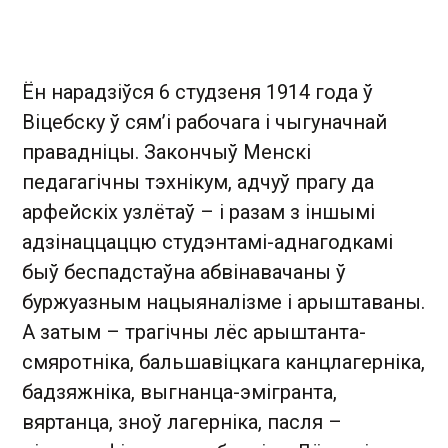
Ён нарадзіўся 6 студзеня 1914 года ў
Віцебску ў сям’і рабочага і чыгуначнай
правадніцы. Закончыў Менскі
педагагічны тэхнікум, адчуў прагу да
арфейскіх узлётаў – і разам з іншымі
адзінаццаццю студэнтамі-аднагодкамі
быў беспадстаўна абвінавачаны ў
буржуазным нацыяналізме і арыштаваны.
А затым – трагічны лёс арыштанта-
смяротніка, бальшавіцкага канцлагерніка,
бадзяжніка, выгнанца-эмігранта,
вяртанца, зноў лагерніка, пасля –