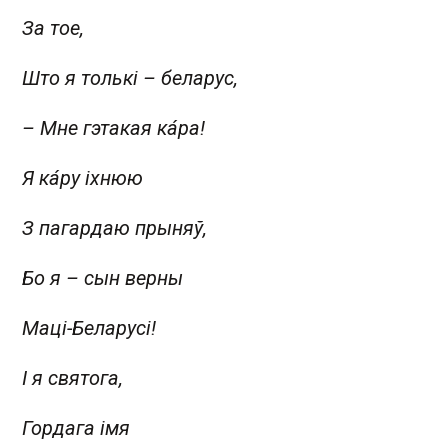
За тое,
Што я толькі – беларус,
–
Мне гэтакая ка́ра!
Я ка́ру іхнюю
З пагардаю прыняў,
Бо я – сын верны
Маці-Беларусі!
І я святога,
Гордага імя