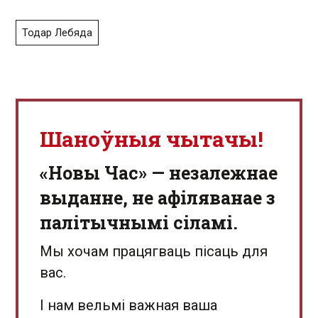
Тодар Лебяда
Шаноўныя чытачы!
«Новы Час» — незалежнае
выданне, не афіляванае з
палітычнымі сіламі.
Мы хочам працягваць пісаць для
вас.
І нам вельмі важная ваша