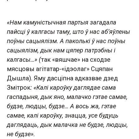
«Нам камуністычная партыя загадала
пайсці ў калгасы таму, што ў нас аб’яўлены
поўны сацыялізм. А паколькі ў нас поўны
сацыялізм, дык нам цяпер патрэбны і
калгасы…» (
так «вяшчае» на сходзе
мясцовы агітатар-«ідэолаг» Сцяпан
Дышла). Яму дасціпна адказвае дзед
Змітрок
: «Калі кароўку даглядае сама
гаспадыня, дык яно, малачко гэтае самае,
будзе, людцы, будзе… А вось жа, гэтае
самае, калі кароўку, знацца, усе будуць
даглядаць, дык малачка не будзе, людцы,
не будзе».