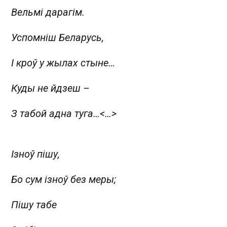
Вельмі дарагім.
Успомніш Беларусь,
І кроў у жылах стыне…
Куды не йдзеш –
З табой адна туга…
<…>
Ізноў пішу,
Бо сум ізноў без меры;
Пішу табе