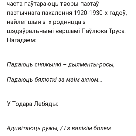
часта паўтараюць творы паэтаў
паэтычнага пакалення 1920-1930-х гадоў,
найлепшыя з іх родняцца з
шэдэўральнымі вершамі Паўлюка Труса.
Нагадаем:
Падаюць сняжынкі – дыяменты-росы,
Падаюць бялюткі за маім акном…
У Тодара Лебяды:
Адцвітаюць ружы, / І з вялікім болем