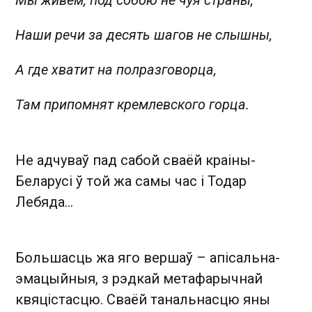
Мы живем, под собою не чуя страны,
Наши речи за десять шагов не слышны,
А где хватит на полразговорца,
Там припомнят кремлевского горца.
Не адчуваў пад сабой сваёй краіны-
Беларусі ў той жа самы час і Тодар
Лебяда…
Большасць жа яго вершаў – апісальна-
эмацыйныя, з рэдкай метафарычнай
квяцістасцю. Сваёй танальнасцю яны