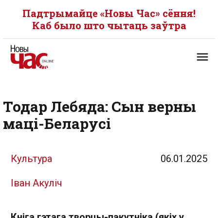
Падтрымайце «Новы Час» сёння!
Каб было што чытаць заўтра
Тодар Лебяда: Сын верны
маці-Беларусі
Культура
06.01.2025
Іван Акуліч
Кніга гэтага творцы-пакутніка (якіх у