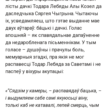
лісты дачкі Тодара Лебяды Алы Козел да
даследчыка Сяргея Чыгрына. Чытаючы
іх, усведамляеш, што гэтае выданне мае
двух аўтараў: ба́цькі і дачкі. Голас
апошняй – як спавядальнае дапаўненне
да недаробленага пісьменнікам. У тым
голасе – душэўны і прачулы боль,
мемуарныя згадкі, пра якія не мог
распавесці Тодар Лебяда за Саветамі і не
паспеў у віхуры акупацыі:
«“Сядзім у камеры, – распавядаў бацька, –
і выдумляем сабе самі якуюсьці віну,
толькі каб не катавалі, лепей смерць, чым