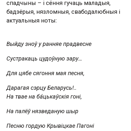
спадчыны – і сёння гучаць маладыя,
бадзёрыя, нязломныя, свабодалюбныя і
актуальныя ноты:
Выйду зноў у ранняе прадвесне
Сустракаць цудоўную зару…
Для цябе сягоння мая песня,
Дарагая сэрцу Беларусь!..
На твае на ба́цькаўскія гоні,
На палёў нязведаную шыр
Песню гордую Крывіцкае Пагоні