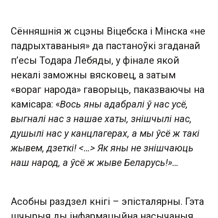
Сённяшнія ж сцэны Віцебска і Мінска «не
падрыхтаваныя» да пастаноўкі згаданай
п’есы Тодара Лебяды, у фінале якой
некалі заможны вясковец, а затым
«вораг народа» гаворыць, паказваючы на
камісара: «
Вось яны адабралі ў нас усё,
выгналі нас з нашае хаты, знішчылі нас,
душылі нас у канцлагерах, а мы ўсё ж такі
жывем, дзеткі! <…> Як яны не знішчаюць
наш народ, а ўсё ж жыве Беларусь!»…
Асобны раздзел кнігі – эпісталярны. Гэта
шчырыя ды інфармацыйна насычаныя