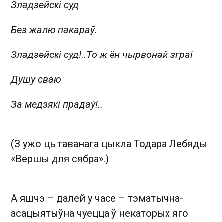
Зладзейскі суд
Без жалю пакараў.
Зладзейскі суд!..
То ж ён чырвонай зграі
Душу сваю
За медзякі прадаў!..
(З ужо цытаванага цыкла Тодара Лебяды
«Вершы для сябра».)
А яшчэ – далей у часе – тэматычна-
асацыятыўна чуецца ў некаторых яго