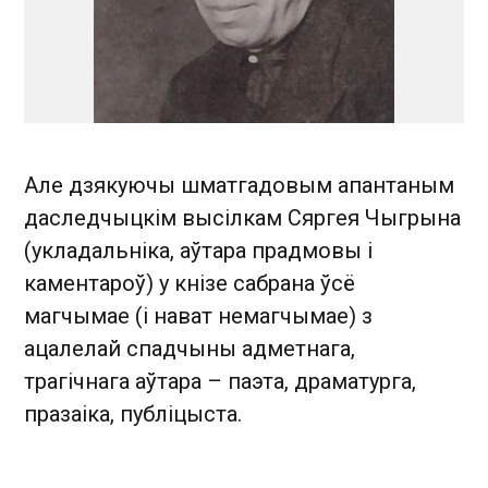
Але дзякуючы шматгадовым апантаным
даследчыцкім высілкам Сяргея Чыгрына
(укладальніка, аўтара прадмовы і
каментароў) у кнізе сабрана ўсё
магчымае (і нават немагчымае) з
ацалелай спадчыны адметнага,
трагічнага аўтара – паэта, драматурга,
празаіка, публіцыста.