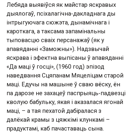
Лебяда выявіўся як майстар яскравых
дыялогаў, псіхалагічна-дакладнага ды
інтрыгуючага сюжэта, дынамічнага і
кароткага, а таксама запамінальны
тыповасцю сваіх персанажаў (як у
апавяданні «Заможны»). Надзвычай
яскрава і эфектна выпісаны ў апавяданні
«Да маці ў госці», (1960 год) эпізод
наведвання Сцяпанам Мяцеліцам старой
маці. Едучы на машыне ў сваю вёску, ён
па дарозе не захацеў паспрыяць-падвезці
кволую бабульку, якая і аказалася ягонай
маці, – а тая пехатой дабіралася з
далёкай крамы з цяжкімі клункамі –
прадуктамі, каб пачаставаць сына.