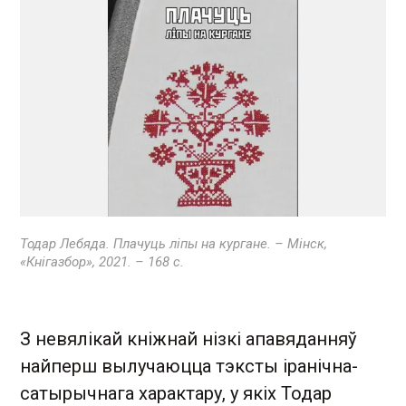
Тодар Лебяда. Плачуць ліпы на кургане. – Мінск,
«Кнігазбор», 2021. – 168 с.
З невялікай кніжнай нізкі апавяданняў
найперш вылучаюцца тэксты іранічна-
сатырычнага характару, у якіх Тодар