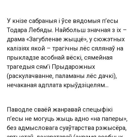
У кнізе сабраныя і ўсе вядомыя п’есы
Тодара Лебяды. Найбольш значная з іх –
драма «Загубленае жыццё», у сюжэтных
калізіях якой – трагічны лёс сялянаў на
прыкладзе асобнай вёскі, сямейная
трагедыя сям’і Прыдарожных
(раскулачванне, паламаны лёс дачкі),
нечаканая адплата крыўдзіцелям…
Паводле сваёй жанравай спецыфікі
п’есы не могуць жыць адно «на паперы»,
без адмысловага суаўтарства рэжысёра,