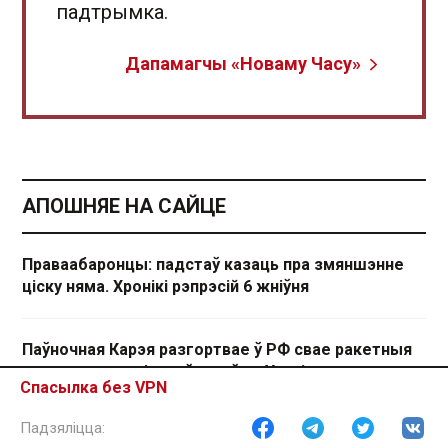
падтрымка.
Дапамагчы «Новаму Часу»
АПОШНЯЕ НА САЙЦЕ
Праваабаронцы: падстаў казаць пра змяншэнне
ціску няма. Хронікі рэпрэсій 6 жніўня
Паўночная Карэя разгортвае ў РФ свае ракетныя
падраздзяленні для ўдараў па Украіне
Спасылка без VPN
Больш за 2 тысячы ліквідаваных НКА і новае