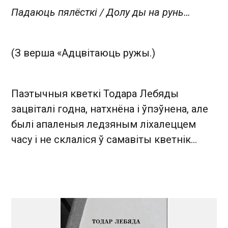
Падаюць пялёсткі / Долу ды на рунь…
(З верша «Адцвітаюць ружы.)
Паэтычныя кветкі Тодара Лебяды
зацвіталі годна, натхнёна і ўпэўнена, але
былі апаленыя ледзяным ліхалеццем
часу і не склаліся ў самавіты кветнік...