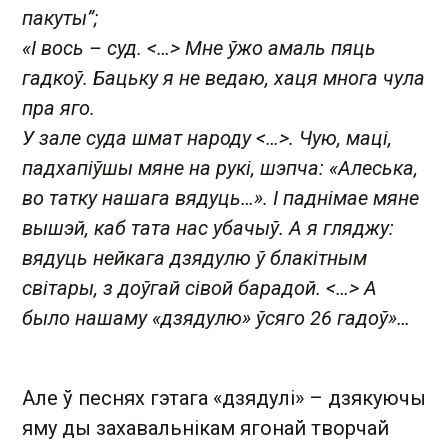
пакуты”;
«І вось – суд. <…> Мне ўжо амаль пяць
гадкоў. Бацьку я не ведаю, хаця многа чула
пра яго.
У зале суда шмат народу <…>. Чую, маці,
падхапіўшы мяне на рукі, шэпча: «Алеська,
во татку нашага вядуць…». І паднімае мяне
вышэй, каб тата нас убачыў. А я гляджу:
вядуць нейкага дзядулю ў блакітным
світары, з доўгай сівой барадой. <…> А
было нашаму «дзядулю» ўсяго 26 гадоў»…
Але ў песнях гэтага «дзядулі» – дзякуючы
яму ды захавальнікам ягонай творчай