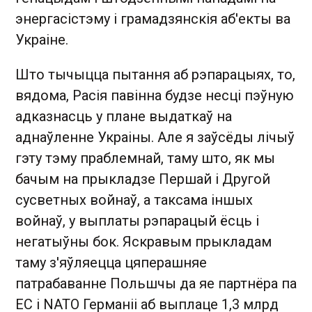
энергасістэму і грамадзянскія аб'екты ва
Украіне.
Што тычыцца пытання аб рэпарацыях, то,
вядома, Расія павінна будзе несці пэўную
адказнасць у плане выдаткаў на
аднаўленне Украіны. Але я заўсёды лічыў
гэту тэму праблемнай, таму што, як мы
бачым на прыкладзе Першай і Другой
сусветных войнаў, а таксама іншых
войнаў, у выплаты рэпарацый ёсць і
негатыўны бок. Яскравым прыкладам
таму з'яўляецца цяперашняе
патрабаванне Польшчы да яе партнёра па
ЕС і NATO Германіі аб выплаце 1,3 млрд