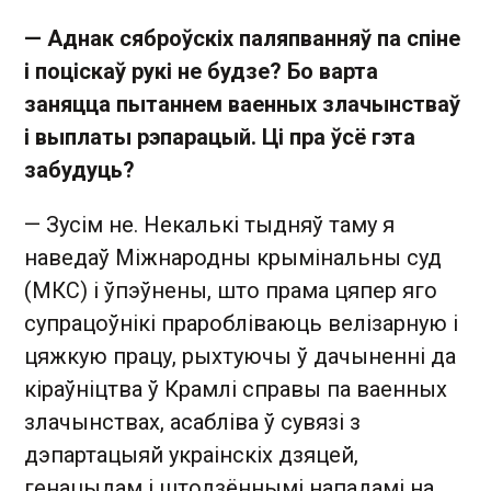
— Аднак сяброўскіх паляпванняў па спіне
і поціскаў рукі не будзе? Бо варта
заняцца пытаннем ваенных злачынстваў
і выплаты рэпарацый. Ці пра ўсё гэта
забудуць?
— Зусім не. Некалькі тыдняў таму я
наведаў Міжнародны крымінальны суд
(МКС) і ўпэўнены, што прама цяпер яго
супрацоўнікі праробліваюць велізарную і
цяжкую працу, рыхтуючы ў дачыненні да
кіраўніцтва ў Крамлі справы па ваенных
злачынствах, асабліва ў сувязі з
дэпартацыяй украінскіх дзяцей,
генацыдам і штодзённымі нападамі на