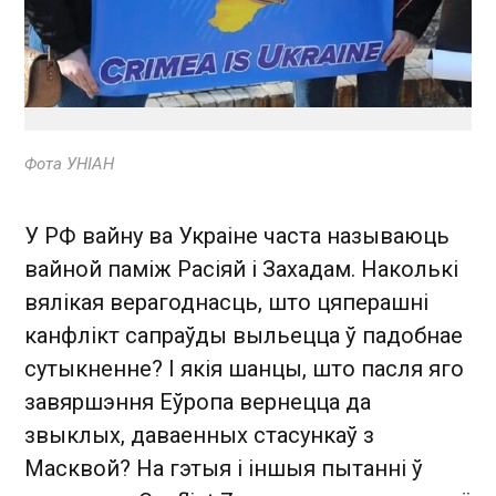
Фота УНІАН
У РФ вайну ва Украіне часта называюць
вайной паміж Расіяй і Захадам. Наколькі
вялікая верагоднасць, што цяперашні
канфлікт сапраўды выльецца ў падобнае
сутыкненне? І якія шанцы, што пасля яго
завяршэння Еўропа вернецца да
звыклых, даваенных стасункаў з
Масквой? На гэтыя і іншыя пытанні ў