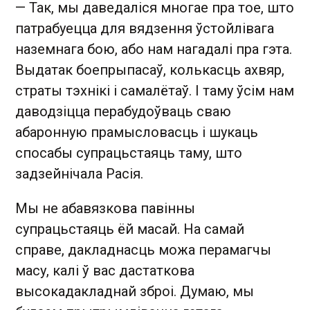
— Так, мы даведаліся многае пра тое, што
патрабуецца для вядзення ўстойлівага
наземнага бою, або нам нагадалі пра гэта.
Выдатак боепрыпасаў, колькасць ахвяр,
страты тэхнікі і самалётаў. І таму ўсім нам
даводзіцца перабудоўваць сваю
абаронную прамысловасць і шукаць
спосабы супрацьстаяць таму, што
задзейнічала Расія.
Мы не абавязкова павінны
супрацьстаяць ёй масай. На самай
справе, дакладнасць можа перамагчы
масу, калі ў вас дастаткова
высокадакладнай зброі. Думаю, мы