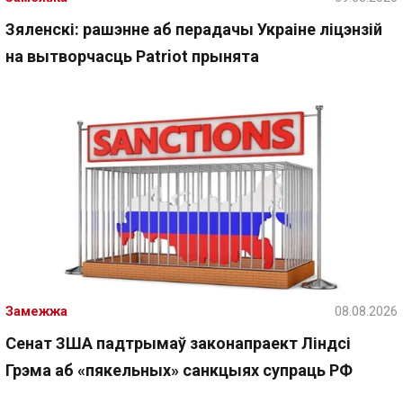
Зяленскі: рашэнне аб перадачы Украіне ліцэнзій
на вытворчасць Patriot прынята
Замежжа
08.08.2026
Сенат ЗША падтрымаў законапраект Ліндсі
Грэма аб «пякельных» санкцыях супраць РФ