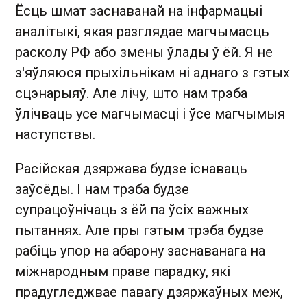
Ёсць шмат заснаванай на інфармацыі
аналітыкі, якая разглядае магчымасць
расколу РФ або змены ўлады ў ёй. Я не
з'яўляюся прыхільнікам ні аднаго з гэтых
сцэнарыяў. Але лічу, што нам трэба
ўлічваць усе магчымасці і ўсе магчымыя
наступствы.
Расійская дзяржава будзе існаваць
заўсёды. І нам трэба будзе
супрацоўнічаць з ёй па ўсіх важных
пытаннях. Але пры гэтым трэба будзе
рабіць упор на абарону заснаванага на
міжнародным праве парадку, які
прадугледжвае павагу дзяржаўных меж,