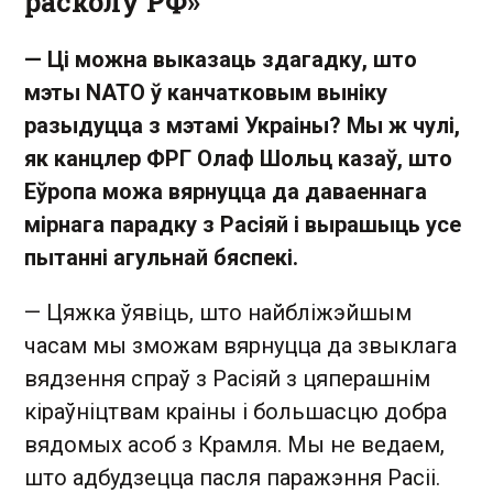
расколу РФ»
— Ці можна выказаць здагадку, што
мэты NATO ў канчатковым выніку
разыдуцца з мэтамі Украіны? Мы ж чулі,
як канцлер ФРГ Олаф Шольц казаў, што
Еўропа можа вярнуцца да даваеннага
мірнага парадку з Расіяй і вырашыць усе
пытанні агульнай бяспекі.
— Цяжка ўявіць, што найбліжэйшым
часам мы зможам вярнуцца да звыклага
вядзення спраў з Расіяй з цяперашнім
кіраўніцтвам краіны і большасцю добра
вядомых асоб з Крамля. Мы не ведаем,
што адбудзецца пасля паражэння Расіі.