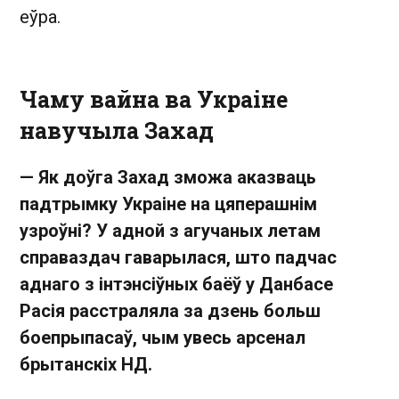
еўра.
Чаму вайна ва Украіне
навучыла Захад
— Як доўга Захад зможа аказваць
падтрымку Украіне на цяперашнім
узроўні? У адной з агучаных летам
справаздач гаварылася, што падчас
аднаго з інтэнсіўных баёў у Данбасе
Расія расстраляла за дзень больш
боепрыпасаў, чым увесь арсенал
брытанскіх НД.