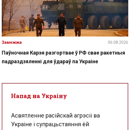
Замежжа
06.08.2026
Паўночная Карэя разгортвае ў РФ свае ракетныя
падраздзяленні для ўдараў па Украіне
Напад на Украіну
Асвятленне расійскай агрэсіі ва
Украіне і супрацьстаяння ёй