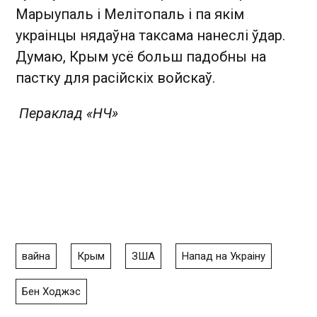
Марыупаль і Мелітопаль і па якім
украінцы нядаўна таксама нанеслі ўдар.
Думаю, Крым усё больш падобны на
пастку для расійскіх войскаў.
Пераклад «НЧ»
вайна
Крым
ЗША
Напад на Украіну
Бен Ходжэс