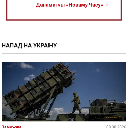
Дапамагчы «Новаму Часу»
НАПАД НА УКРАІНУ
Замежжа
09.08.2026