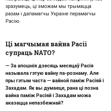
зразумець, ці зможам мы трымацца
разам і дапамагчы Украіне перамагчы
Расію.
Ці магчымая вайна Расіі
супраць NATO?
— За апошнія дзесяць месяцаў Расія
называла гэтую вайну па-рознаму. Але
пры гэтым часта — вайной паміж Расіяй і
Захадам. Як вы думаеце, рана ці позна
вайна паміж Расіяй і Захадам можа
аказацца непазбежнай?