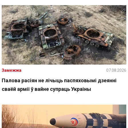
Замежжа
07.08.2026
Палова расіян не лічыць паспяховымі дзеянні
сваёй арміі ў вайне супраць Украіны