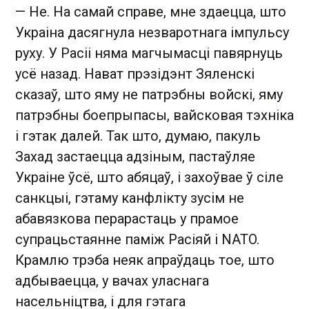
— Не. На самай справе, мне здаецца, што
Украіна дасягнула незваротнага імпульсу
руху. У Расіі няма магчымасці павярнуць
усё назад. Нават прэзідэнт Зяленскі
сказаў, што яму не патрэбны войскі, яму
патрэбны боепрыпасы, вайсковая тэхніка
і гэтак далей. Так што, думаю, пакуль
Захад застаецца адзіным, пастаўляе
Украіне ўсё, што абяцаў, і захоўвае ў сіле
санкцыі, гэтаму канфлікту зусім не
абавязкова перарастаць у прамое
супрацьстаянне паміж Расіяй і NATO.
Крамлю трэба неяк апраўдаць тое, што
адбываецца, у вачах уласнага
насельніцтва, і для гэтага