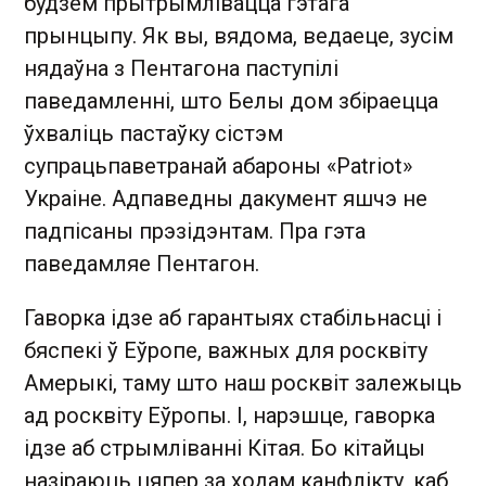
будзем прытрымлівацца гэтага
прынцыпу. Як вы, вядома, ведаеце, зусім
нядаўна з Пентагона паступілі
паведамленні, што Белы дом збіраецца
ўхваліць пастаўку сістэм
супрацьпаветранай абароны «Patriot»
Украіне. Адпаведны дакумент яшчэ не
падпісаны прэзідэнтам. Пра гэта
паведамляе Пентагон.
Гаворка ідзе аб гарантыях стабільнасці і
бяспекі ў Еўропе, важных для росквіту
Амерыкі, таму што наш росквіт залежыць
ад росквіту Еўропы. І, нарэшце, гаворка
ідзе аб стрымліванні Кітая. Бо кітайцы
назіраюць цяпер за ходам канфлікту, каб