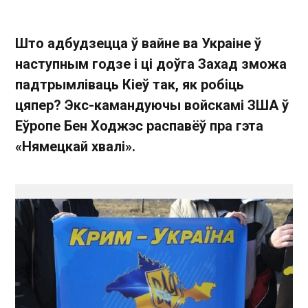
Што адбудзецца ў вайне ва Украіне ў
наступным годзе і ці доўга Захад зможа
падтрымліваць Кіеў так, як робіць
цяпер? Экс-камандуючы войскамі ЗША ў
Еўропе Бен Ходжэс распавёў пра гэта
«Нямецкай хвалі».