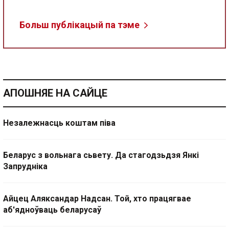
Больш публікацый па тэме
АПОШНЯЕ НА САЙЦЕ
Незалежнасць коштам піва
Беларус з вольнага сьвету. Да стагодзьдзя Янкі
Запрудніка
Айцец Аляксандар Надсан. Той, хто працягвае
аб'ядноўваць беларусаў