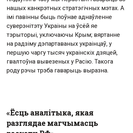
нашых канкрэтных стратэгічных мэтах. А
імі павінны быць поўнае аднаўленне
суверэнітэту Украіны на ўсёй яе
тэрыторыі, уключаючы Крым; вяртанне
на радзіму дэпартаваных украінцаў, у
першую чаргу тысяч украінскіх дзяцей,
гвалтоўна вывезеных у Расію. Такога
роду рэчы трэба гаварыць выразна.
«Ёсць аналітыка, якая
разглядае магчымасць