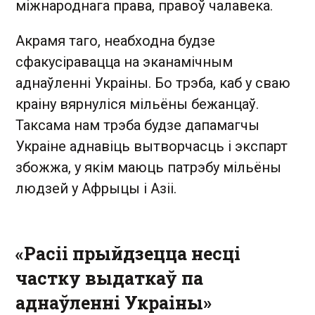
міжнароднага права, правоў чалавека.
Акрамя таго, неабходна будзе
сфакусіравацца на эканамічным
аднаўленні Украіны. Бо трэба, каб у сваю
краіну вярнуліся мільёны бежанцаў.
Таксама нам трэба будзе дапамагчы
Украіне аднавіць вытворчасць і экспарт
збожжа, у якім маюць патрэбу мільёны
людзей у Афрыцы і Азіі.
«Расіі прыйдзецца несці
частку выдаткаў па
аднаўленні Украіны»