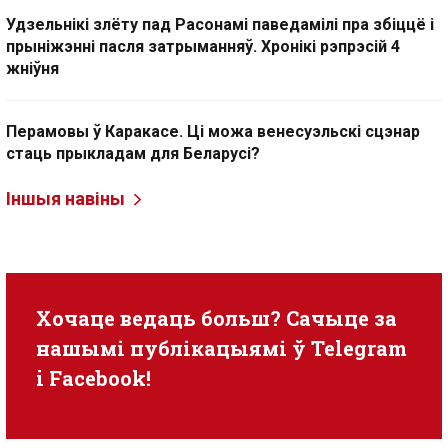
Удзельнікі злёту пад Расонамі паведамілі пра збіццё і
прыніжэнні пасля затрыманняў. Хронікі рэпрэсій 4
жніўня
Перамовы ў Каракасе. Ці можа венесуэльскі сцэнар
стаць прыкладам для Беларусі?
Іншыя навіны
Хочаце ведаць больш? Сачыце за
нашымі публікацыямі ў
Telegram
i
Facebook
!