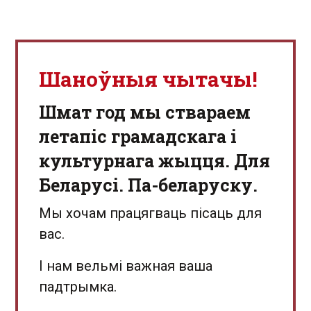
Шаноўныя чытачы!
Шмат год мы ствараем
летапіс грамадскага і
культурнага жыцця. Для
Беларусі. Па-беларуску.
Мы хочам працягваць пісаць для
вас.
І нам вельмі важная ваша
падтрымка.