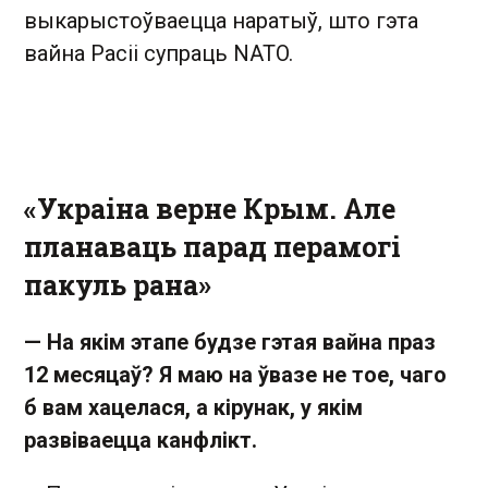
выкарыстоўваецца наратыў, што гэта
вайна Расіі супраць NATO.
«Украіна верне Крым. Але
планаваць парад перамогі
пакуль рана»
— На якім этапе будзе гэтая вайна праз
12 месяцаў? Я маю на ўвазе не тое, чаго
б вам хацелася, а кірунак, у якім
развіваецца канфлікт.