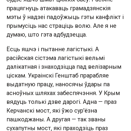
працягнуць атакаваць грамадзянскія
мэты ў надзеі падоўжыць гэты канфлікт і
прымусіць нас страціць волю. Але я не
думаю, што гэта адбудзецца.
Ёсць яшчэ і пытанне лагістыкі. А
расійская сістэма лагістыкі вельмі
далікатная і знаходзіцца пад велізарным
ціскам. Украінскі Генштаб прарабляе
выдатную працу, наносячы ўдары па
асноўных шляхах забеспячэння. У Крым
вядуць толькі дзве дарогі. Адна — праз
Керчанскі мост, які ўжо сур'ёзна
пашкоджаны. А другая — так званы
сухапутны мост, які праходзіць праз