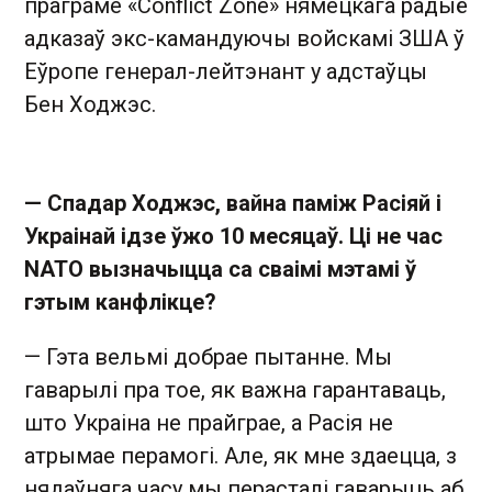
праграме «Conflict Zone» нямецкага радыё
адказаў экс-камандуючы войскамі ЗША ў
Еўропе генерал-лейтэнант у адстаўцы
Бен Ходжэс.
— Спадар Ходжэс, вайна паміж Расіяй і
Украінай ідзе ўжо 10 месяцаў. Ці не час
NATO вызначыцца са сваімі мэтамі ў
гэтым канфлікце?
— Гэта вельмі добрае пытанне. Мы
гаварылі пра тое, як важна гарантаваць,
што Украіна не прайграе, а Расія не
атрымае перамогі. Але, як мне здаецца, з
нядаўняга часу мы перасталі гаварыць аб