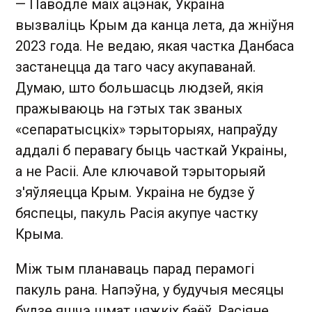
— Паводле маіх ацэнак, Украіна
вызваліць Крым да канца лета, да жніўня
2023 года. Не ведаю, якая частка Данбаса
застанецца да таго часу акупаванай.
Думаю, што большасць людзей, якія
пражываюць на гэтых так званых
«сепаратысцкіх» тэрыторыях, напраўду
аддалі б перавагу быць часткай Украіны,
а не Расіі. Але ключавой тэрыторыяй
з'яўляецца Крым. Украіна не будзе ў
бяспецы, пакуль Расія акупуе частку
Крыма.
Між тым планаваць парад перамогі
пакуль рана. Напэўна, у будучыя месяцы
будзе яшчэ шмат цяжкіх баёў. Расіяне