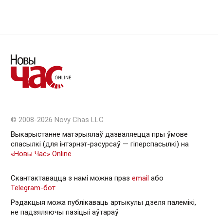
© 2008-2026 Novy Chas LLC
Выкарыстанне матэрыялаў дазваляецца пры ўмове
спасылкі (для інтэрнэт-рэсурсаў — гiперспасылкi) на
«Новы Час» Online
Скантактавацца з намі можна праз
email
або
Telegram-бот
Рэдакцыя можа публікаваць артыкулы дзеля палемікі,
не падзяляючы пазіцыі аўтараў