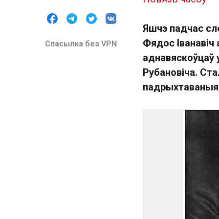
Яшчэ падчас сле
Фядос Іванавіч 
Спасылка без VPN
аднавяскоўцаў у
Рубановіча. Ста
падрыхтаваныя 