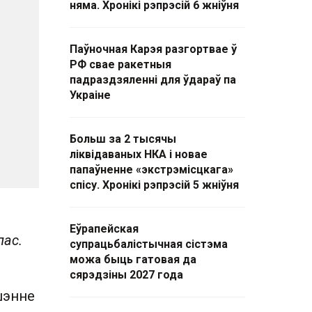
няма. Хронікі рэпрэсій 6 жніўня
Паўночная Карэя разгортвае ў
РФ свае ракетныя
падраздзяленні для ўдараў па
Украіне
Больш за 2 тысячы
ліквідаваных НКА і новае
папаўненне «экстрэмісцкага»
спісу. Хронікі рэпрэсій 5 жніўня
Еўрапейская
пас.
супрацьбалістычная сістэма
можа быць гатовая да
сярэдзіны 2027 года
шэнне