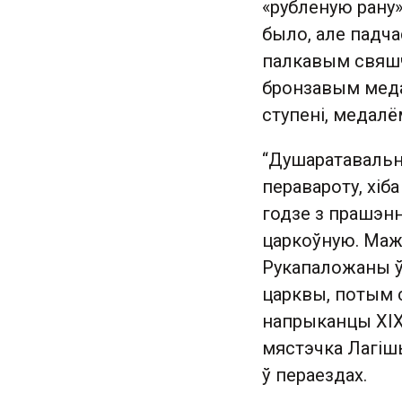
«рубленую рану».
было, але падч
палкавым свяшчэ
бронзавым медал
ступені, медалё
“Душаратавальну
перавароту, хіб
годзе з прашэнн
царкоўную. Мажл
Рукапаложаны ў 
царквы, потым с
напрыканцы ХІХ 
мястэчка Лагіш
ў пераездах.