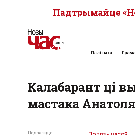
Падтрымайце «Но
Палітыка
Грам
Калабарант ці в
мастака Анатоля
Повязь часоў