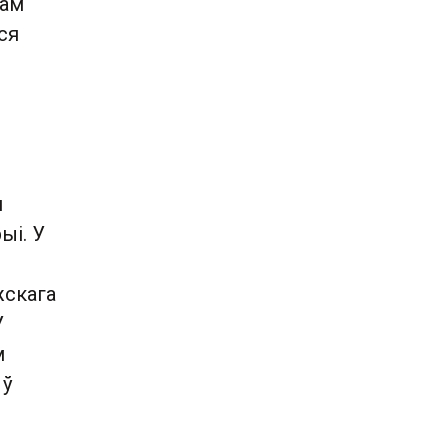
дам
ся
й
ыі. У
жскага
У
м
 ў