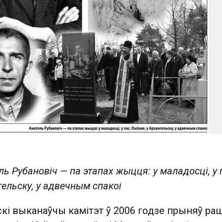
ь Рубановіч — па этапах жыцця: у маладосці, у 
гельску, у адвечным спакоі
кі выканаўчы камітэт ў 2006 годзе прыняў ра