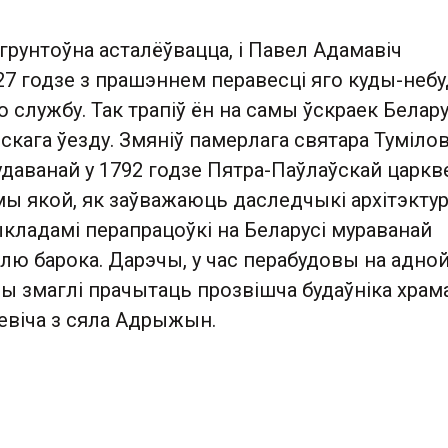
грунтоўна асталёўвацца, і Павел Адамавіч
27 годзе з прашэннем перавесці яго куды-неб
 службу. Так трапіў ён на самы ўскраек Беларус
скага ўезду. Змяніў памерлага святара Тумілов
удаванай у 1792 годзе Пятра-Паўлаўскай царкве
мы якой, як заўважаюць даследчыкі архітэкту
кладамі перапрацоўкі на Беларусі мураванай
лю барока. Дарэчы, у час перабудовы на адной
ы змаглі прачытаць прозвішча будаўніка храм
віча з сяла Адрыжын.