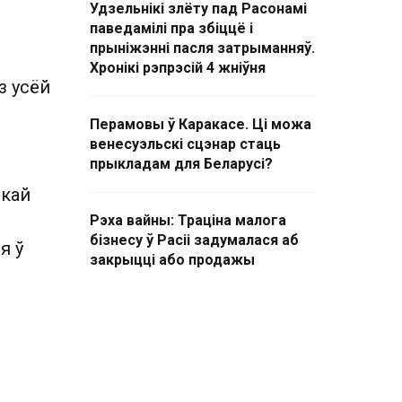
Удзельнікі злёту пад Расонамі
паведамілі пра збіццё і
прыніжэнні пасля затрыманняў.
й
Хронікі рэпрэсій 4 жніўня
з усёй
Перамовы ў Каракасе. Ці можа
венесуэльскі сцэнар стаць
прыкладам для Беларусі?
скай
Рэха вайны: Траціна малога
бізнесу ў Расіі задумалася аб
я ў
закрыцці або продажы