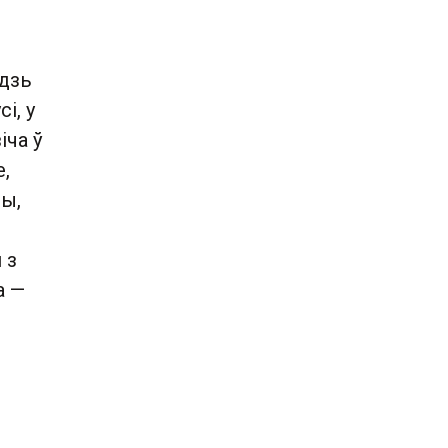
удзь
і, у
іча ў
,
ры,
 з
а —