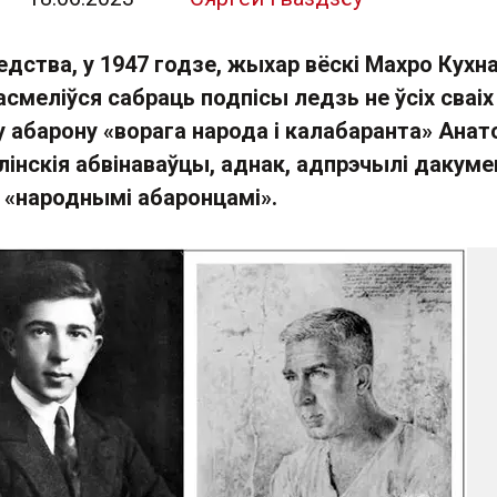
дства, у 1947 годзе, жыхар вёскі Махро Кухн
асмеліўся сабраць подпісы ледзь не ўсіх сваіх
 абарону «ворага народа і калабаранта» Анат
лінскія абвінаваўцы, аднак, адпрэчылі дакуме
«народнымі абаронцамі».