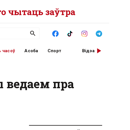
о чытаць заўтра
 часоў
Асоба
Спорт
Відэа
ы ведаем пра