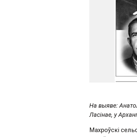
На выяве: Анатол
Ласінае, у Архан
Махроўскі сельс