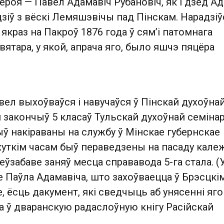
ероя — Павел Адамавіч Рубановіч, як і дзед А
дзіў з вёскі Лемяшэвічы пад Пінскам. Нарадзіў
якраз на Пакроў 1876 года ў сям’і патомнага
вятара, у якой, апрача яго, было яшчэ пяцёра
вел выхоўваўся і навучаўся ў Пінскай духоўна
 закончыў 5 класаў Тульскай духоўнай семінар
ыў накіраваны на службу ў Мінскае губернскае
хуткім часам быў пераведзены на пасаду кале
неўзабаве заняў месца справавода 5-га стала. (
е Паўла Адамавіча, што захоўваецца ў Брэсцкі
, ёсць дакумент, які сведчыць аб унясенні яго
а ў дваранскую радаслоўную кнігу Расійскай