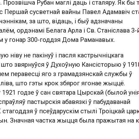
 Прозвішча Рубан маглі даць і сталяру. Як бы 
ас Першай сусветнай вайны Павел Адамавіч ст
ннікам, за што, відаць, і быў адзначаны
ём, ордэнамі Белага Арла і Св. Станіслава 3-
м у гонар 300-годдзя Дома Раманавых.
ю ніву не пакінуў і пасля кастрычніцкага
а што звярнуўся ў Духоўную Кансісторыю ў 191
ем перавесці яго з грамадзянскай службы ў
іва, што гэты крок збярог ягонае жыццё.
1921 годзе ў сан святара Цырскай (былой уні
праўляў пастырскія абавязкі ў пабудаванай
стагоддзя ў псеўдарускім стылі Троіцкай цар
ын. Значная частка жыцця была пражытая на к