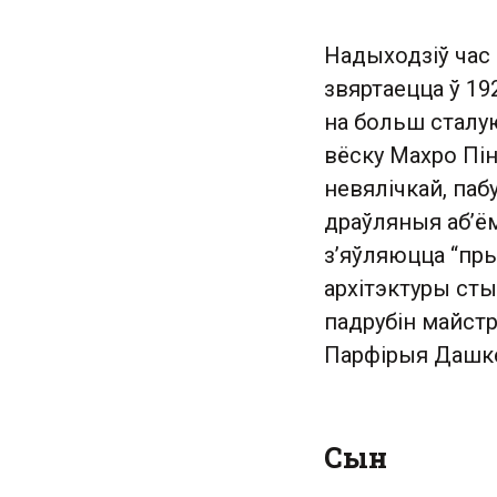
Надыходзіў час 
звяртаецца ў 19
на больш сталую
вёску Махро Пін
невялічкай, паб
драўляныя аб’ё
з’яўляюцца “пры
архітэктуры сты
падрубін майстр
Парфірыя Дашке
Сын