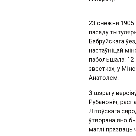
23 снежня 1905 
пасаду тытулярн
Бабруйскага ўез
настаўніцай мін
пабольшала: 12 
звестках, у Мін
Анатолем.
З шэрагу версія
Рубановіч, расп
Літоўскага сяр
ўтворана яно бы
маглі празваць 