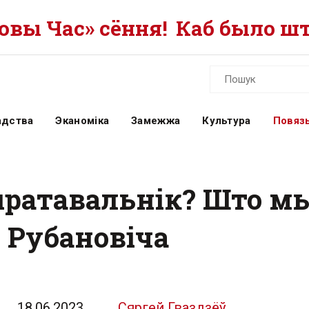
вы Час» сёння!
Каб было шт
адства
Эканоміка
Замежжа
Культура
Повязь
ыратавальнік? Што м
 Рубановіча
18.06.2023
Сяргей Гваздзёў