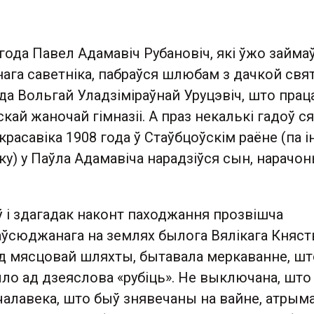
года Павел Адамавіч Рубановіч, які ўжо займа
ага саветніка, пабраўся шлюбам з дачкой свят
да Вольгай Уладзіміраўнай Уруцэвіч, што прац
скай жаночай гімназіі. А праз некалькі гадоў с
красавіка 1908 года ў Стаўбцоўскім раёне (па 
ску) у Паўла Адамавіча нарадзіўся сын, нарачо
ў і здагадак наконт паходжання прозвішча
аўсюджанага на землях былога Вялікага Княст
од мясцовай шляхты, бытавала меркаванне, шт
ло ад дзеяслова «рубіць». Не выключана, што
чалавека, што быў знявечаны на вайне, атрым