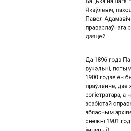
Бацька нашага г
Якаўлевіч, пахо
Павел Адамавіч 
праваслаўнага с
дзяцей.
Да 1896 года Па
вучэльні, потым
1900 годзе ён б
праўленне, дзе 
рэгістратара, а 
асабістай справ
абласным архіве
снежні 1901 год
імперыі).