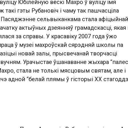
уліцу Юбілейную вёскі Махро ў вуліцу імя
ж такі гэты Рубановіч і чаму так пашчасціла
 Пасяджэнне сельвыканкама стала афіцыйна
чатку актыўных дзеянняў грамадскасці, якая 
лася за справы. У красавіку 2007 года ўжо
праца ў музеі махроўскай сярэдняй школы па
азіцыі новай залы, прысвечанай творчасці
о вучням. Урачыстае ўшанаванне жыхара “пале
Махро, стала не толькі мясцовым святам, але і
э адной “белай плямы ў гісторыі ХХ стагоддз