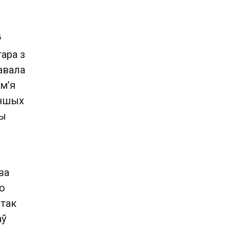
ў
ара з
авала
ям’я
іншых
ны
ва
о
 так
аў