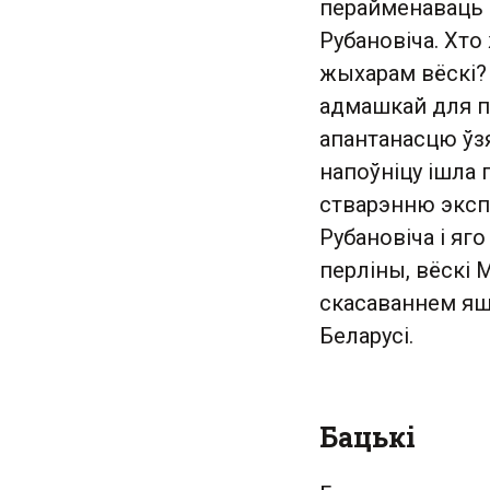
перайменаваць в
Рубановіча. Хто 
жыхарам вёскі?
адмашкай для па
апантанасцю ўзя
напоўніцу ішла 
стварэнню эксп
Рубановіча і яг
перліны, вёскі 
скасаваннем яшч
Беларусі.
Бацькі