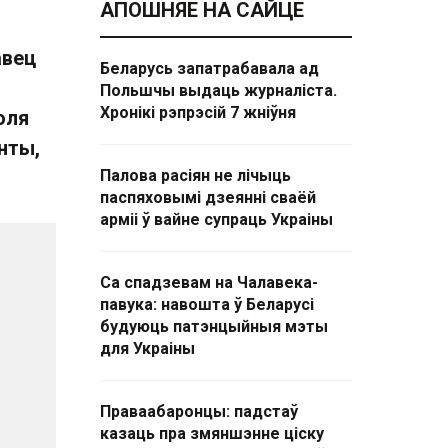
АПОШНЯЕ НА САЙЦЕ
авец
Беларусь запатрабавала ад
Польшчы выдаць журналіста.
Хронікі рэпрэсій 7 жніўня
оля
нты,
Палова расіян не лічыць
паспяховымі дзеянні сваёй
арміі ў вайне супраць Украіны
Са спадзевам на Чалавека-
павука: навошта ў Беларусі
будуюць патэнцыйныя мэты
для Украіны
Праваабаронцы: падстаў
казаць пра змяншэнне ціску