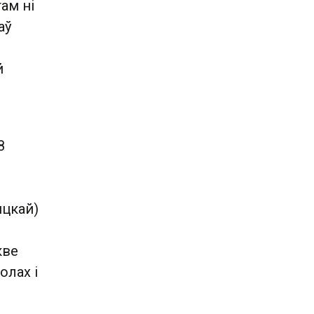
там ні
аў
й
8
яцкай)
кве
олах і