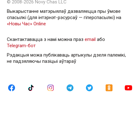
© 2008-2026 Novy Chas LLC
Выкарыстанне матэрыялаў дазваляецца пры ўмове
спасылкі (для інтэрнэт-рэсурсаў — гiперспасылкi) на
«Новы Час» Online
Скантактавацца з намі можна праз
email
або
Telegram-бот
Рэдакцыя можа публікаваць артыкулы дзеля палемікі,
не падзяляючы пазіцыі аўтараў