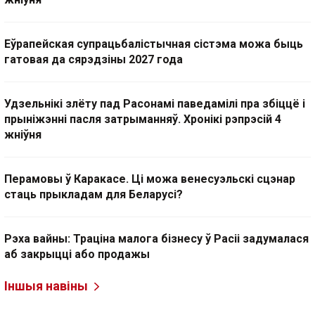
Еўрапейская супрацьбалістычная сістэма можа быць
гатовая да сярэдзіны 2027 года
Удзельнікі злёту пад Расонамі паведамілі пра збіццё і
прыніжэнні пасля затрыманняў. Хронікі рэпрэсій 4
жніўня
Перамовы ў Каракасе. Ці можа венесуэльскі сцэнар
стаць прыкладам для Беларусі?
Рэха вайны: Траціна малога бізнесу ў Расіі задумалася
аб закрыцці або продажы
Іншыя навіны