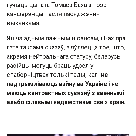
гучыць цытата Томаса Баха з прэс-
канферэнцы пасля пасяджэння
выканкама.
Яшчэ адным важным нюансам, і Бах пра
гэта таксама сказаў, з'яўляецца тое, што,
акрамя нейтральнага статусу, беларусы і
расійцы могуць браць удзел у
спаборніцтвах толькі тады, калі
не
падтрымліваюць вайну ва Украіне і не
маюць кантрактных сувязяў з ваеннымі
альбо сілавымі ведамствамі сваіх краін.