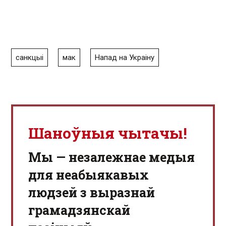
санкцыі
мак
Напад на Украіну
Шаноўныя чытачы!
Мы — незалежнае медыя
для неабыякавых
людзей з выразнай
грамадзянскай