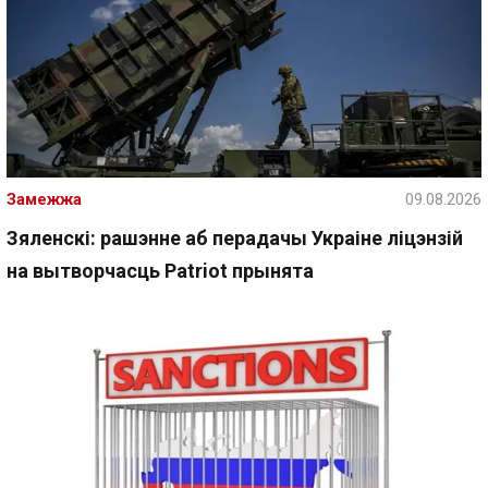
Замежжа
09.08.2026
Зяленскі: рашэнне аб перадачы Украіне ліцэнзій
на вытворчасць Patriot прынята