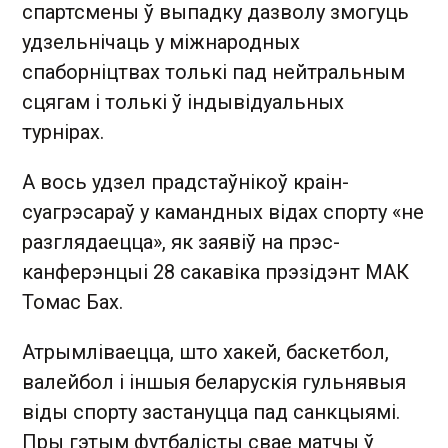
спартсмены ў выпадку дазволу змогуць
удзельнічаць у міжнародных
спаборніцтвах толькі пад нейтральным
сцягам і толькі ў індывідуальных
турнірах.
А вось удзел прадстаўнікоў краін-
суагрэсараў у камандных відах спорту «не
разглядаецца», як заявіў на прэс-
канферэнцыі 28 сакавіка прэзідэнт МАК
Томас Бах.
Атрымліваецца, што хакей, баскетбол,
валейбол і іншыя беларускія гульнявыя
віды спорту застануцца пад санкцыямі.
Пры гэтым футбалісты свае матчы ў