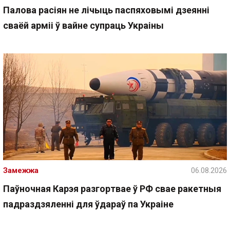
Палова расіян не лічыць паспяховымі дзеянні
сваёй арміі ў вайне супраць Украіны
Замежжа
06.08.2026
Паўночная Карэя разгортвае ў РФ свае ракетныя
падраздзяленні для ўдараў па Украіне