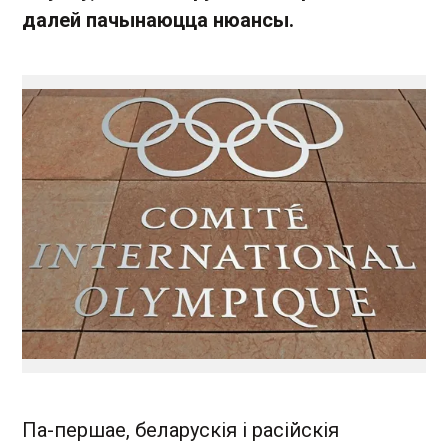
далей пачынаюцца нюансы.
Па-першае, беларускія і расійскія