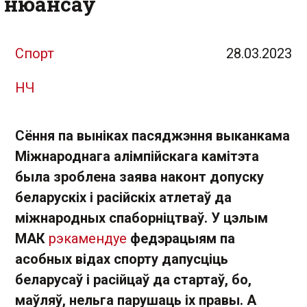
нюансаў
Спорт
28.03.2023
НЧ
Сёння па выніках пасяджэння выканкама
Міжнароднага алімпійскага камітэта
была зроблена заява наконт допуску
беларускіх і расійскіх атлетаў да
міжнародных спаборніцтваў. У цэлым
МАК
рэкамендуе
федэрацыям па
асобных відах спорту дапусціць
беларусаў і расійцаў да стартаў, бо,
маўляў, нельга парушаць іх правы. А