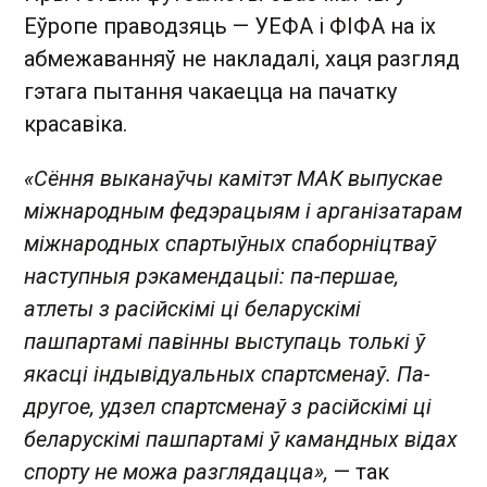
Еўропе праводзяць — УЕФА і ФІФА на іх
абмежаванняў не накладалі, хаця разгляд
гэтага пытання чакаецца на пачатку
красавіка.
«Сёння выканаўчы камітэт МАК выпускае
міжнародным федэрацыям і арганізатарам
міжнародных спартыўных спаборніцтваў
наступныя рэкамендацыі: па-першае,
атлеты з расійскімі ці беларускімі
пашпартамі павінны выступаць толькі ў
якасці індывідуальных спартсменаў. Па-
другое, удзел спартсменаў з расійскімі ці
беларускімі пашпартамі ў камандных відах
спорту не можа разглядацца»,
— так