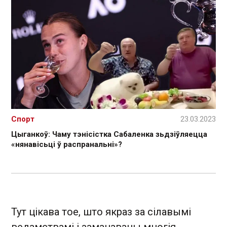
Спорт
23.03.2023
Цыганкоў: Чаму тэнісістка Сабаленка зьдзіўляецца
«нянавісьці ў распранальні»?
Тут цікава тое, што якраз за сілавымі