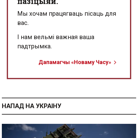
пазіцыяй.
Мы хочам працягваць пісаць для
вас.
І нам вельмі важная ваша
падтрымка.
Дапамагчы «Новаму Часу»
НАПАД НА УКРАІНУ