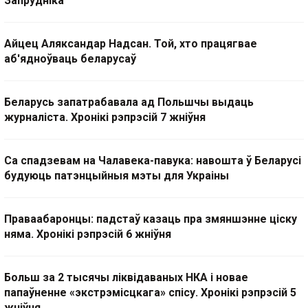
Запрудніка
Айцец Аляксандар Надсан. Той, хто працягвае
аб'ядноўваць беларусаў
Беларусь запатрабавала ад Польшчы выдаць
журналіста. Хронікі рэпрэсій 7 жніўня
Са спадзевам на Чалавека-павука: навошта ў Беларусі
будуюць патэнцыйныя мэты для Украіны
Праваабаронцы: падстаў казаць пра змяншэнне ціску
няма. Хронікі рэпрэсій 6 жніўня
Больш за 2 тысячы ліквідаваных НКА і новае
папаўненне «экстрэмісцкага» спісу. Хронікі рэпрэсій 5
жніўня