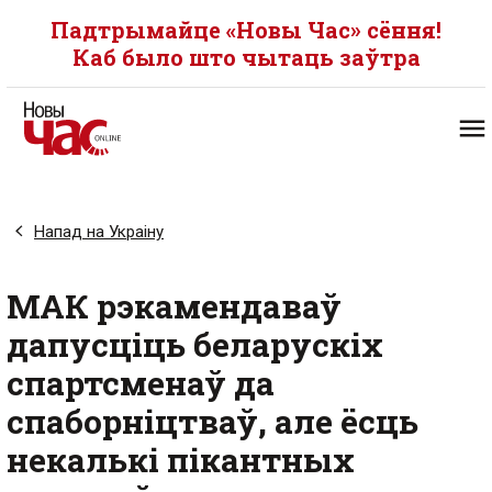
Падтрымайце «Новы Час» сёння!
Каб было што чытаць заўтра
Напад на Украіну
МАК рэкамендаваў
дапусціць беларускіх
спартсменаў да
спаборніцтваў, але ёсць
некалькі пікантных