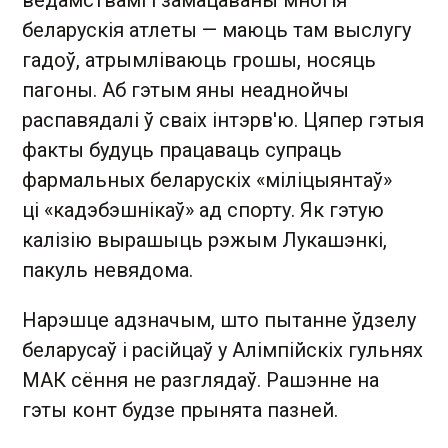
ведамствамі і замацаваны многія
беларускія атлеты — маюць там выслугу
гадоў, атрымліваюць грошы, носяць
пагоны. Аб гэтым яны неаднойчы
распавядалі ў сваіх інтэрв'ю. Цяпер гэтыя
факты будуць працаваць супраць
фармальных беларускіх «міліцыянтаў»
ці «кадэбэшнікаў» ад спорту. Як гэтую
калізію вырашыць рэжым Лукашэнкі,
пакуль невядома.
Нарэшце адзначым, што пытанне ўдзелу
беларусаў і расійцаў у Алімпійскіх гульнях
МАК сёння не разглядаў. Рашэнне на
гэты конт будзе прынята пазней.