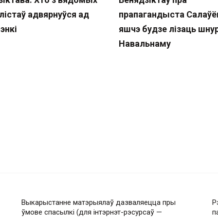
лістаў адвярнуўся ад
прапагандыста Салаўёв
энкі
яшчэ будзе лізаць шнур
Навальнаму
Выкарыстанне матэрыялаў дазваляецца пры
Р
ўмове спасылкі (для інтэрнэт-рэсурсаў —
п