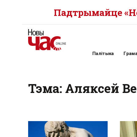
Падтрымайце «Но
Палітыка
Грам
Тэма: Аляксей В