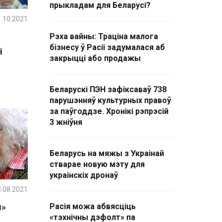
прыкладам для Беларусі?
.10.2021
Рэха вайны: Траціна малога
бізнесу ў Расіі задумалася аб
і
закрыцці або продажы
Беларускі ПЭН зафіксаваў 738
парушэнняў культурных правоў
за паўгоддзе. Хронікі рэпрэсій
3 жніўня
Беларусь на мяжы з Украінай
стварае новую мэту для
украінскіх дронаў
.08.2021
ы»
Расія можа абвясціць
«тэхнічны дэфолт» па