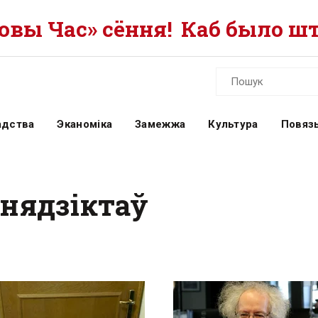
вы Час» сёння!
Каб было шт
адства
Эканоміка
Замежжа
Культура
Повязь
енядзіктаў