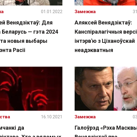
ка
01.01.2022
Замежжа
31
ей Венядзіктаў: Для
Аляксей Венядзіктаў:
 Беларусь — гэта 2024
Канспіралагічныя версі
гэта новыя выбары
інтэрв'ю з Ціханоўскай
энта Расіі
неадэкватныя
ства
16.10.2021
Замежжа
03
мчанкі да
Галоўрэд «Рэха Маскв
зіктава. Хто з вядомых
Венядзіктаў пра