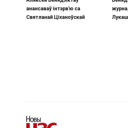
анансаваў інтэрв'ю са
журна
Святланай Ціханоўскай
Лукаш