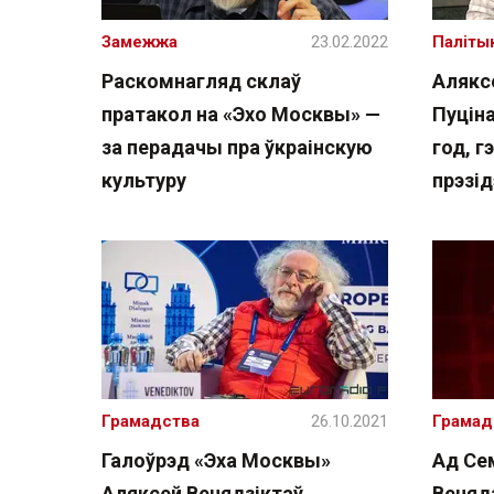
Замежжа
23.02.2022
Паліты
Раскомнагляд склаў
Алякс
пратакол на «Эхо Москвы» —
Пуціна
за перадачы пра ўкраінскую
год, 
культуру
прэзід
Грамадства
26.10.2021
Грамад
Галоўрэд «Эха Москвы»
Ад Се
Аляксей Венядзіктаў
Веняд