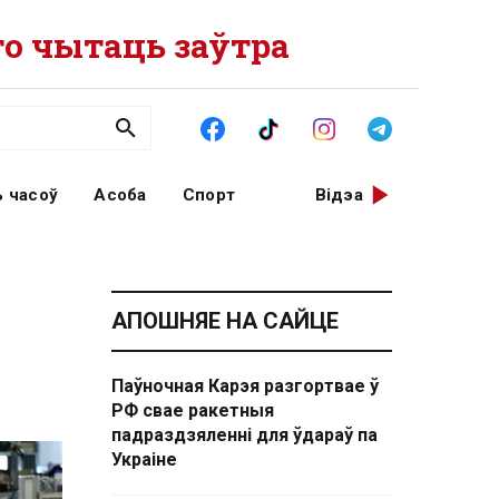
о чытаць заўтра
 часоў
Асоба
Спорт
Відэа
АПОШНЯЕ НА САЙЦЕ
Паўночная Карэя разгортвае ў
РФ свае ракетныя
падраздзяленні для ўдараў па
Украіне