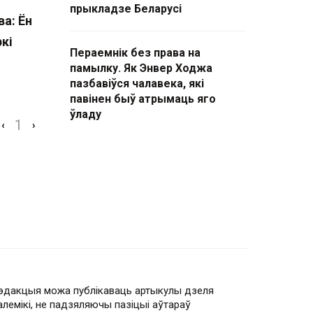
прыкладзе Беларусі
а: Ён
кі
Пераемнік без права на
памылку. Як Энвер Ходжа
пазбавіўся чалавека, які
павінен быў атрымаць яго
ўладу
1
‹
›
эдакцыя можа публікаваць артыкулы дзеля
алемікі, не падзяляючы пазіцыі аўтараў