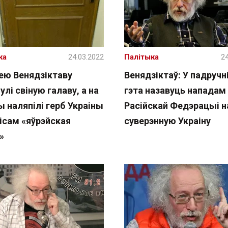
жа
24.03.2022
Палітыка
24
ею Венядзіктаву
Венядзіктаў: У падручн
улі свіную галаву, а на
гэта назавуць нападам
 наляпілі герб Украіны
Расійскай Федэрацыі н
ісам «яўрэйская
суверэнную Украіну
»