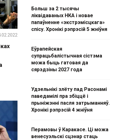
Больш за 2 тысячы
ліквідаваных НКА і новае
папаўненне «экстрэмісцкага»
спісу. Хронікі рэпрэсій 5 жніўня
.02.2022
іках
Еўрапейская
супрацьбалістычная сістэма
можа быць гатовая да
а
сярэдзіны 2027 года
Удзельнікі злёту пад Расонамі
паведамілі пра збіццё і
прыніжэнні пасля затрыманняў.
Хронікі рэпрэсій 4 жніўня
Перамовы ў Каракасе. Ці можа
венесуэльскі сцэнар стаць