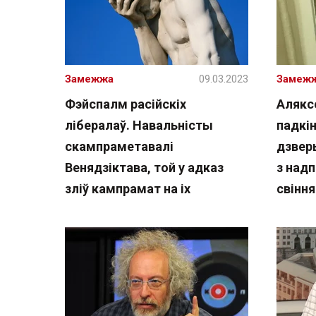
Замежжа
09.03.2023
Замеж
Фэйспалм расійскіх
Алякс
лібералаў. Навальністы
падкін
скампраметавалі
дзверы
Венядзіктава, той у адказ
з надп
зліў кампрамат на іх
свіння