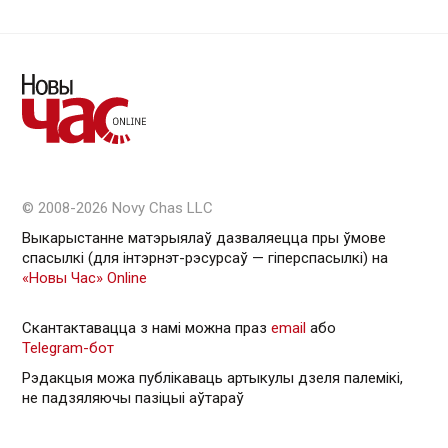
© 2008-2026 Novy Chas LLC
Выкарыстанне матэрыялаў дазваляецца пры ўмове
спасылкі (для інтэрнэт-рэсурсаў — гiперспасылкi) на
«Новы Час» Online
Скантактавацца з намі можна праз
email
або
Telegram-бот
Рэдакцыя можа публікаваць артыкулы дзеля палемікі,
не падзяляючы пазіцыі аўтараў