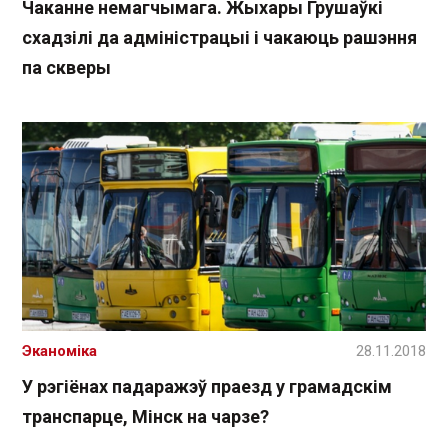
Чаканне немагчымага. Жыхары Грушаўкі
схадзілі да адміністрацыі і чакаюць рашэння
па скверы
Эканоміка
28.11.2018
У рэгіёнах падаражэў праезд у грамадскім
транспарце, Мінск на чарзе?