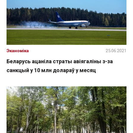
Эканоміка
25.06.2021
Беларусь ацаніла страты авіягаліны з-за
санкцый у 10 млн долараў у месяц