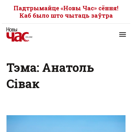
Падтрымайце «Новы Час» сёння!
Каб было што чытаць заўтра
Тэма: Анатоль
Сівак