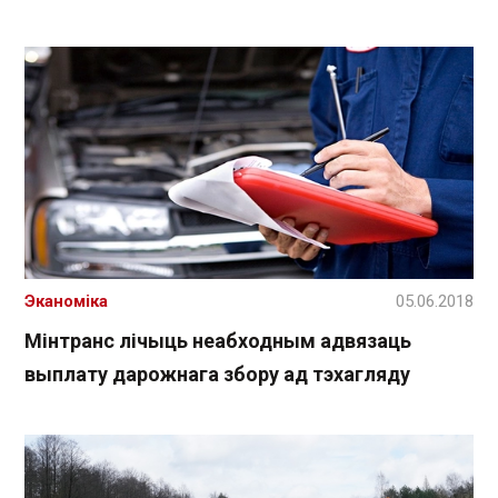
Эканоміка
05.06.2018
Мінтранс лічыць неабходным адвязаць
выплату дарожнага збору ад тэхагляду