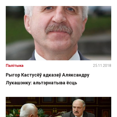
Палітыка
25.11.2018
Рыгор Кастусёў адказаў Аляксандру
Лукашэнку: альтэрнатыва ёсць