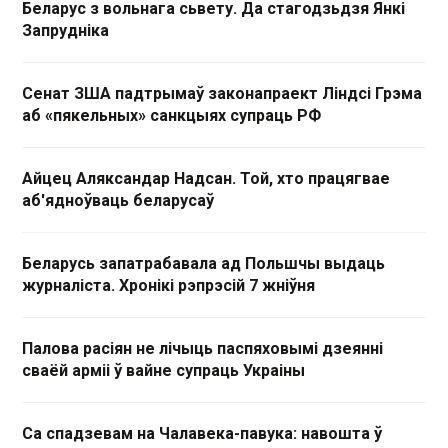
Беларус з вольнага сьвету. Да стагодзьдзя Янкі
Запрудніка
Сенат ЗША падтрымаў законапраект Ліндсі Грэма
аб «пякельных» санкцыях супраць РФ
Айцец Аляксандар Надсан. Той, хто працягвае
аб'ядноўваць беларусаў
Беларусь запатрабавала ад Польшчы выдаць
журналіста. Хронікі рэпрэсій 7 жніўня
Палова расіян не лічыць паспяховымі дзеянні
сваёй арміі ў вайне супраць Украіны
Са спадзевам на Чалавека-павука: навошта ў