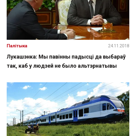
Палітыка
24.11.2018
Лукашэнка: Мы павінны падысці да выбараў
так, каб у людзей не было альтэрнатывы