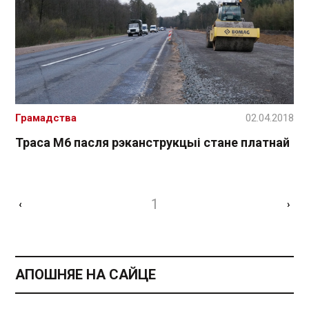
Грамадства
02.04.2018
Траса М6 пасля рэканструкцыі стане платнай
1
‹
›
АПОШНЯЕ НА САЙЦЕ