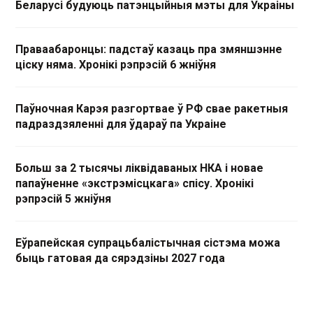
Беларусі будуюць патэнцыйныя мэты для Украіны
Праваабаронцы: падстаў казаць пра змяншэнне
ціску няма. Хронікі рэпрэсій 6 жніўня
Паўночная Карэя разгортвае ў РФ свае ракетныя
падраздзяленні для ўдараў па Украіне
Больш за 2 тысячы ліквідаваных НКА і новае
папаўненне «экстрэмісцкага» спісу. Хронікі
рэпрэсій 5 жніўня
Еўрапейская супрацьбалістычная сістэма можа
быць гатовая да сярэдзіны 2027 года