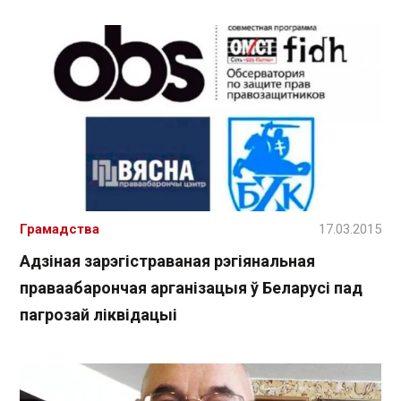
Грамадства
17.03.2015
Адзіная зарэгістраваная рэгіянальная
праваабарончая арганізацыя ў Беларусі пад
пагрозай ліквідацыі