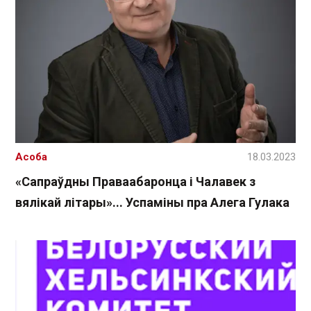
Асоба
18.03.2023
«Сапраўдны Праваабаронца і Чалавек з
вялікай літары»... Успаміны пра Алега Гулака