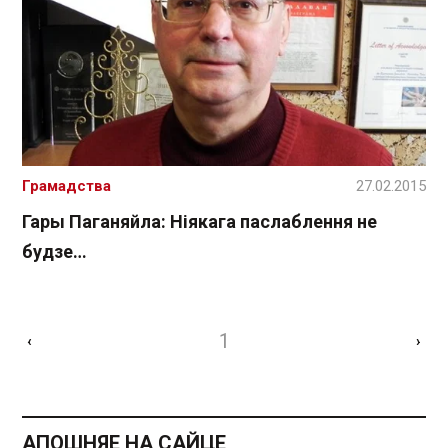
Грамадства
27.02.2015
Гары Паганяйла: Ніякага паслаблення не
будзе…
1
‹
›
АПОШНЯЕ НА САЙЦЕ