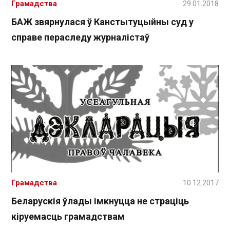
Грамадства
29.01.2018
БАЖ звярнулася ў Канстытуцыйны суд у
справе пераследу журналістаў
Грамадства
10.12.2017
Беларускія ўлады імкнуцца не страціць
кіруемасць грамадствам