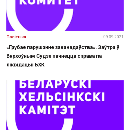
Палітыка
09.09.2021
«Грубае парушэнне заканадаўства». Заўтра ў
Вярхоўным Судзе пачнецца справа па
ліквідацыі БХК