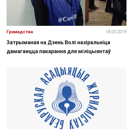
Грамадства
18.03.2019
Затрыманая на Дзень Волі назіральніца
дамагаецца пакарання для міліцыянтаў