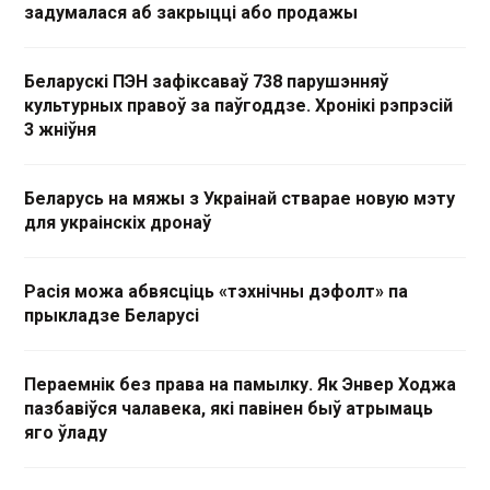
задумалася аб закрыцці або продажы
Беларускі ПЭН зафіксаваў 738 парушэнняў
культурных правоў за паўгоддзе. Хронікі рэпрэсій
3 жніўня
Беларусь на мяжы з Украінай стварае новую мэту
для украінскіх дронаў
Расія можа абвясціць «тэхнічны дэфолт» па
прыкладзе Беларусі
Пераемнік без права на памылку. Як Энвер Ходжа
пазбавіўся чалавека, які павінен быў атрымаць
яго ўладу