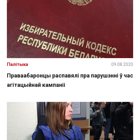
Палітыка
09.08.2020
Праваабаронцы распавялі пра парушэнні ў час
агітацыйнай кампаніі