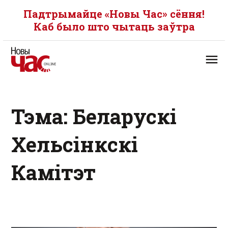
Падтрымайце «Новы Час» сёння!
Каб было што чытаць заўтра
Тэма: Беларускі
Хельсінкскі
Камітэт