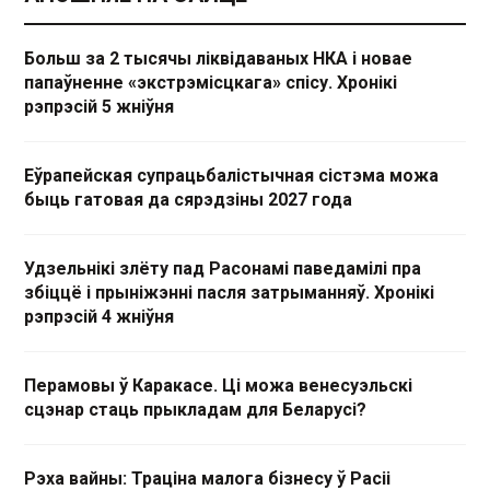
Больш за 2 тысячы ліквідаваных НКА і новае
папаўненне «экстрэмісцкага» спісу. Хронікі
рэпрэсій 5 жніўня
Еўрапейская супрацьбалістычная сістэма можа
быць гатовая да сярэдзіны 2027 года
Удзельнікі злёту пад Расонамі паведамілі пра
збіццё і прыніжэнні пасля затрыманняў. Хронікі
рэпрэсій 4 жніўня
Перамовы ў Каракасе. Ці можа венесуэльскі
сцэнар стаць прыкладам для Беларусі?
Рэха вайны: Траціна малога бізнесу ў Расіі