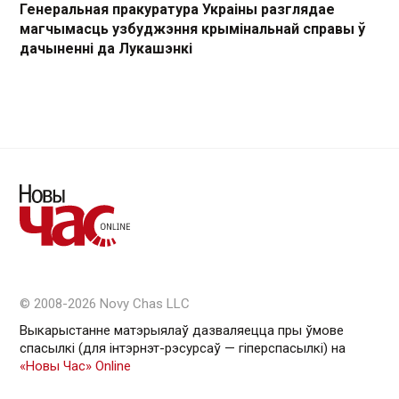
Генеральная пракуратура Украіны разглядае
магчымасць узбуджэння крымінальнай справы ў
дачыненні да Лукашэнкі
© 2008-2026 Novy Chas LLC
Выкарыстанне матэрыялаў дазваляецца пры ўмове
спасылкі (для інтэрнэт-рэсурсаў — гiперспасылкi) на
«Новы Час» Online