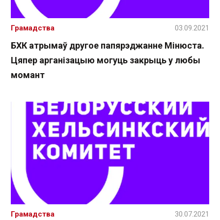
Грамадства
03.09.2021
БХК атрымаў другое папярэджанне Мінюста.
Цяпер арганізацыю могуць закрыць у любы
момант
Грамадства
30.07.2021