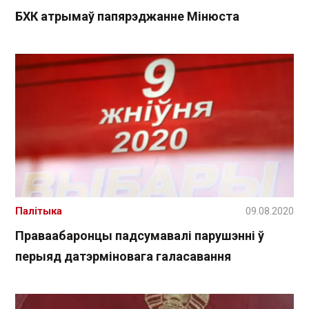
БХК атрымаў папярэджанне Мінюста
Палітыка
09.08.2020
Праваабаронцы падсумавалі парушэнні ў
перыяд датэрміновага галасавання