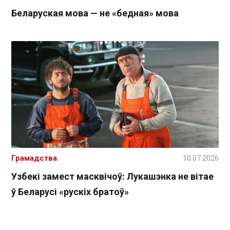
Беларуская мова — не «бедная» мова
Грамадства
10.07.2026
Узбекі замест масквічоў: Лукашэнка не вітае
ў Беларусі «рускіх братоў»