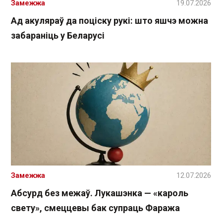
Замежжа
19.07.2026
Ад акуляраў да поціску рукі: што яшчэ можна
забараніць у Беларусі
Замежжа
12.07.2026
Абсурд без межаў. Лукашэнка — «кароль
свету», смеццевы бак супраць Фаража