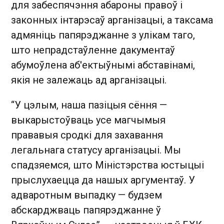
для забеспячэння абароны правоў і
законных інтарэсаў арганізацыі, а таксама
адмяніць папярэджанне з улікам таго,
што непрадстаўленне дакументаў
абумоўлена аб'ектыўнымі абставінамі,
якія не залежаць ад арганізацыі.
“У цэлым, наша пазіцыя сёння —
выкарыстоўваць усе магчымыя
прававыя сродкі для захавання
легальнага статусу арганізацыі. Мы
спадзяемся, што Міністэрства юстыцыі
прыслухаецца да нашых аргументаў. У
адваротным выпадку — будзем
абскарджваць папярэджанне ў