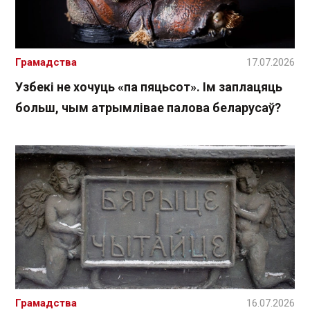
Грамадства
17.07.2026
Узбекі не хочуць «па пяцьсот». Ім заплацяць
больш, чым атрымлівае палова беларусаў?
Грамадства
16.07.2026