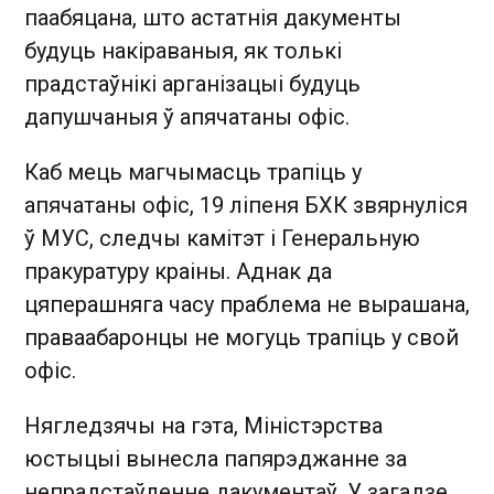
паабяцана, што астатнія дакументы
будуць накіраваныя, як толькі
прадстаўнікі арганізацыі будуць
дапушчаныя ў апячатаны офіс.
Каб мець магчымасць трапіць у
апячатаны офіс, 19 ліпеня БХК звярнуліся
ў МУС, следчы камітэт і Генеральную
пракуратуру краіны. Аднак да
цяперашняга часу праблема не вырашана,
праваабаронцы не могуць трапіць у свой
офіс.
Нягледзячы на гэта, Міністэрства
юстыцыі вынесла папярэджанне за
непрадстаўленне дакументаў. У загадзе