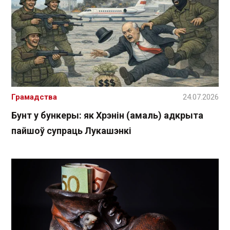
Грамадства
24.07.2026
Бунт у бункеры: як Хрэнін (амаль) адкрыта
пайшоў супраць Лукашэнкі