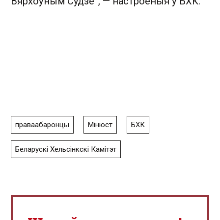
Вярхоўным Судзе”, — настроеныя ў БХК.
праваабаронцы
Мінюст
БХК
Беларускі Хельсінкскі Камітэт