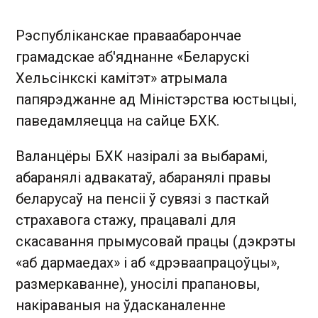
Рэспубліканскае праваабарончае
грамадскае аб'яднанне «Беларускі
Хельсінкскі камітэт» атрымала
папярэджанне ад Міністэрства юстыцыі,
паведамляецца на сайце БХК.
Валанцёры БХК назіралі за выбарамі,
абаранялі адвакатаў, абаранялі правы
беларусаў на пенсіі ў сувязі з пасткай
страхавога стажу, працавалі для
скасавання прымусовай працы (дэкрэты
«аб дармаедах» і аб «дрэваапрацоўцы»,
размеркаванне), уносілі прапановы,
накіраваныя на ўдасканаленне