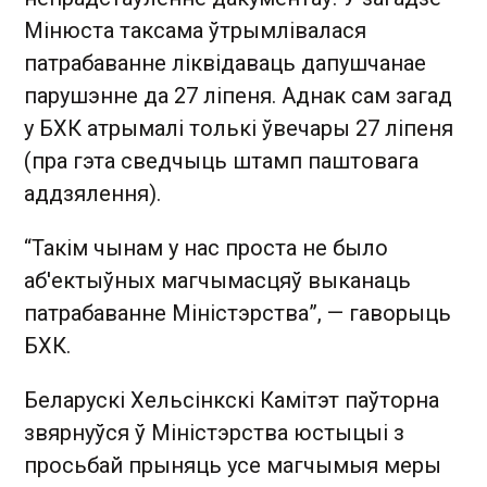
Мінюста таксама ўтрымлівалася
патрабаванне ліквідаваць дапушчанае
парушэнне да 27 ліпеня. Аднак сам загад
у БХК атрымалі толькі ўвечары 27 ліпеня
(пра гэта сведчыць штамп паштовага
аддзялення).
“Такім чынам у нас проста не было
аб'ектыўных магчымасцяў выканаць
патрабаванне Міністэрства”, — гаворыць
БХК.
Беларускі Хельсінкскі Камітэт паўторна
звярнуўся ў Міністэрства юстыцыі з
просьбай прыняць усе магчымыя меры