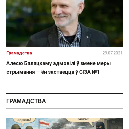
Грамадства
29.07.2021
Алесю Бяляцкаму адмовілі ў змене меры
стрымання — ён застаецца ў СІЗА №1
ГРАМАДСТВА