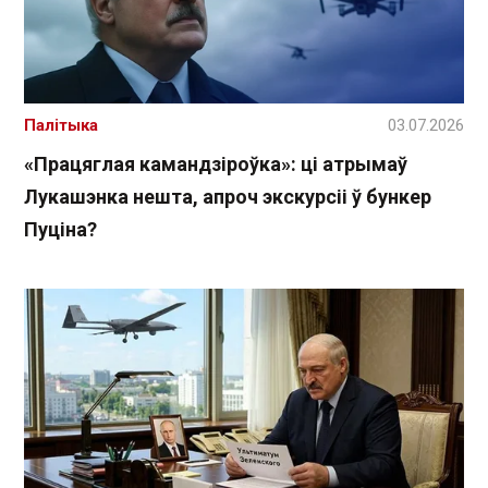
Палітыка
03.07.2026
«Працяглая камандзіроўка»: ці атрымаў
Лукашэнка нешта, апроч экскурсіі ў бункер
Пуціна?