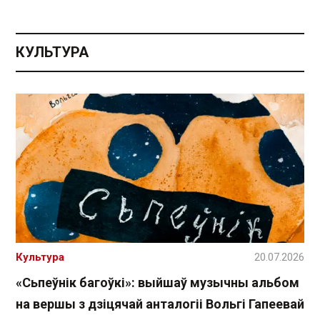
КУЛЬТУРА
Культура
20.07.2026
«Сьпеўнік багоўкі»: выйшаў музычны альбом
на вершы з дзіцячай анталогіі Вольгі Гапеевай