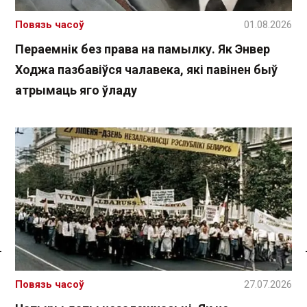
Повязь часоў
01.08.2026
Пераемнік без права на памылку. Як Энвер
Ходжа пазбавіўся чалавека, які павінен быў
атрымаць яго ўладу
Спасылка без VPN
Повязь часоў
27.07.2026