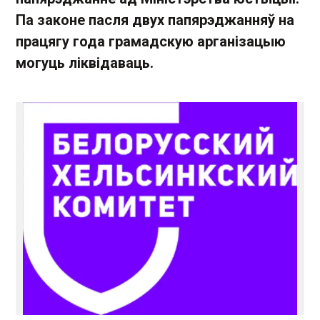
Па законе пасля двух папярэджанняў на
працягу года грамадскую арганізацыю
могуць ліквідаваць.