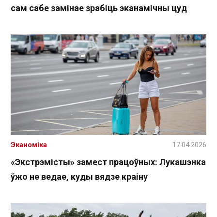
сам сабе замінае зрабіць эканамічны цуд
Эканоміка
17.04.2026
«Экстрэмісты» замест працоўных: Лукашэнка
ўжо не ведае, куды вядзе краіну