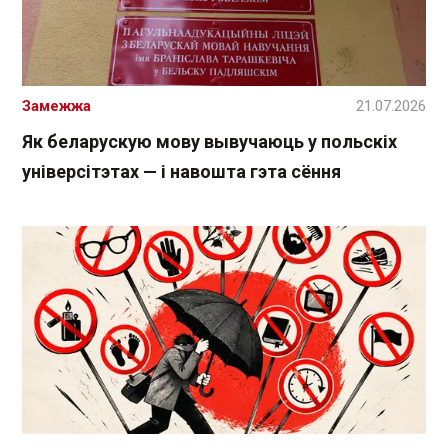
Замежжа
21.07.2026
Як беларускую мову вывучаюць у польскіх
універсітэтах — і навошта гэта сёння