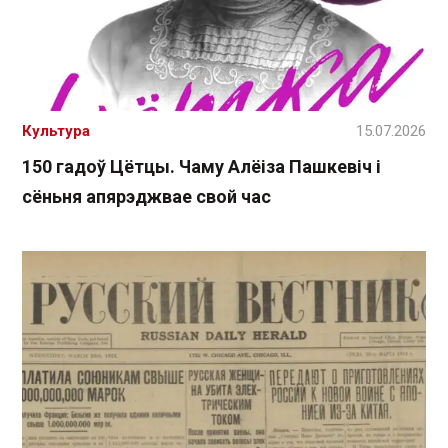
Культура
15.07.2026
150 гадоў Цётцы. Чаму Алёіза Пашкевіч і
сёньня апярэджвае свой час