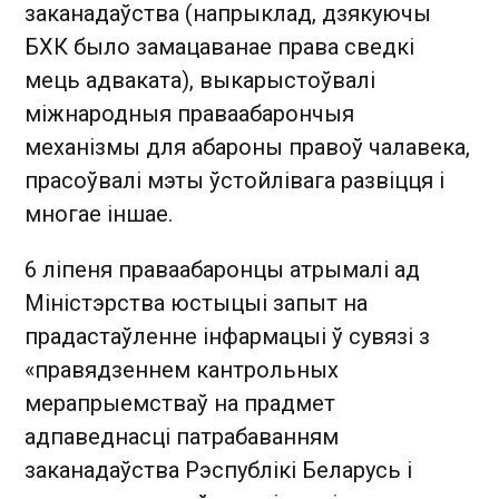
заканадаўства (напрыклад, дзякуючы
БХК было замацаванае права сведкі
мець адваката), выкарыстоўвалі
міжнародныя праваабарончыя
механізмы для абароны правоў чалавека,
прасоўвалі мэты ўстойлівага развіцця і
многае іншае.
6 ліпеня праваабаронцы атрымалі ад
Міністэрства юстыцыі запыт на
прадастаўленне інфармацыі ў сувязі з
«правядзеннем кантрольных
мерапрыемстваў на прадмет
адпаведнасці патрабаванням
заканадаўства Рэспублікі Беларусь і