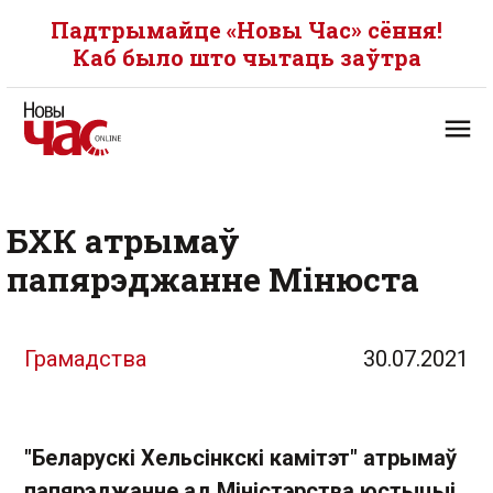
Падтрымайце «Новы Час» сёння!
Каб было што чытаць заўтра
БХК атрымаў
папярэджанне Мінюста
Грамадства
30.07.2021
"Беларускі Хельсінкскі камітэт" атрымаў
папярэджанне ад Міністэрства юстыцыі.