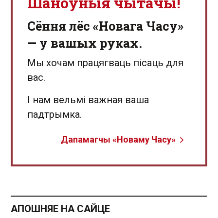
Шаноўныя чытачы!
Сёння лёс «Новага Часу»
— у вашых руках.
Мы хочам працягваць пісаць для
вас.
І нам вельмі важная ваша
падтрымка.
Дапамагчы «Новаму Часу»
АПОШНЯЕ НА САЙЦЕ