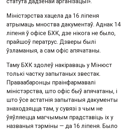
статута дадзенай арганізацыі».
Міністэрства хацела да 16 ліпеня
атрымаць мноства дакументаў. Аднак 14
ліпеня ў офісе БХК, дзе нікога не было,
прайшоў ператрус. Дзверы былі
ўзламаныя, а сам офіс апячатаны.
Таму БХК здолеў накіраваць у Мінюст
толькі частку запытаных звестак.
Праваабаронцы праінфармавалі
міністэрства, што офіс быў апячатаны, і
што ўсе астатнія запытаныя дакументы
знаходзяцца там, у сувязі з чым не
ўяўляецца магчымым прадставіць іх у
названыя тэрміны — да 16 ліпеня. Было