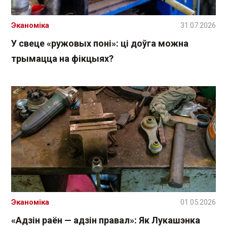
Эканоміка
31.07.2026
У свеце «ружовых поні»: ці доўга можна
трымацца на фікцыях?
Эканоміка
01.05.2026
«Адзін раён — адзін правал»: Як Лукашэнка