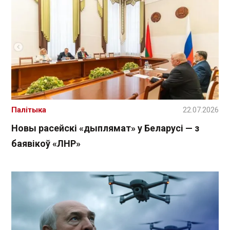
Палітыка
22.07.2026
Новы расейскі «дыплямат» у Беларусі — з
баявікоў «ЛНР»