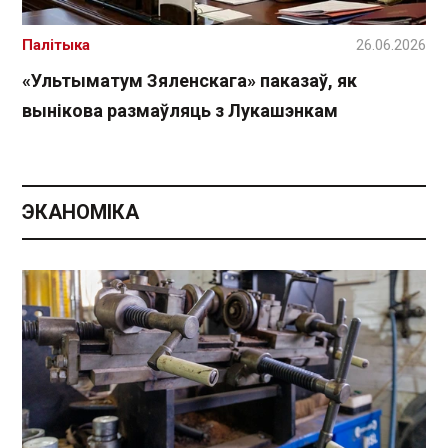
Палітыка
26.06.2026
«Ультыматум Зяленскага» паказаў, як
вынікова размаўляць з Лукашэнкам
ЭКАНОМІКА