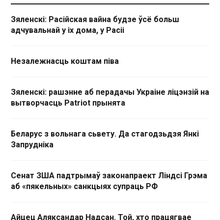
Зяленскі: Расійская вайна будзе ўсё больш
адчувальнай у іх дома, у Расіі
Незалежнасць коштам піва
Зяленскі: рашэнне аб перадачы Украіне ліцэнзій на
вытворчасць Patriot прынята
Беларус з вольнага сьвету. Да стагодзьдзя Янкі
Запрудніка
Сенат ЗША падтрымаў законапраект Ліндсі Грэма
аб «пякельных» санкцыях супраць РФ
Айцец Аляксандар Надсан. Той, хто працягвае