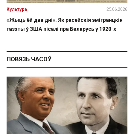
Культура
25.06.2026
«Жыць ёй два дні». Як расейскія эмігранцкія
газэты ў ЗША пісалі пра Беларусь у 1920-х
ПОВЯЗЬ ЧАСОЎ