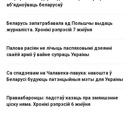
аб'ядноўваць беларусаў
Беларусь запатрабавала ад Польшчы выдаць
журналіста. Хронікі рэпрэсій 7 жніўня
Палова расіян не лічыць паспяховымі дзеянні
сваёй арміі ў вайне супраць Украіны
Са спадзевам на Чалавека-павука: навошта ў
Беларусі будуюць патэнцыйныя мэты для Украіны
Праваабаронцы: падстаў казаць пра змяншэнне
ціску няма. Хронікі рэпрэсій 6 жніўня