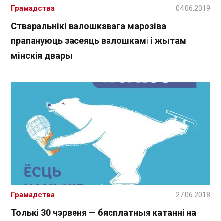
Грамадства
04.06.2019
Стваральнікі валошкавага марозіва
прапануюць засеяць валошкамі і жытам
мінскія двары
Грамадства
27.06.2018
Толькі 30 чэрвеня — бясплатныя катанні на