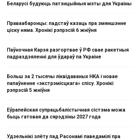
Беларусі будуюць патэнцыйныя мэты для Украіны
Праваабаронцы: падстаў казаць пра змяншэнне
ціску няма. Хронікі рэпрэсій 6 жніўня
Паўночная Карэя разгортвае ў РФ свае ракетныя
падраздзяленні для ўдараў па Украіне
Больш за 2 тысячы ліквідаваных НКА і новае
папаўненне «экстрэмісцкага» спісу. Хронікі
рэпрэсій 5 жніўня
Еўрапейская супрацьбалістычная сістэма можа
быць гатовая да сярэдзіны 2027 года
Удзельнікі злёту пад Расонамі паведамілі пра