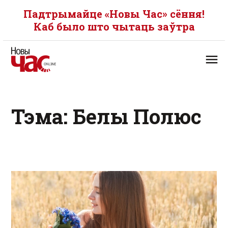
Падтрымайце «Новы Час» сёння!
Каб было што чытаць заўтра
Тэма: Белы Полюс