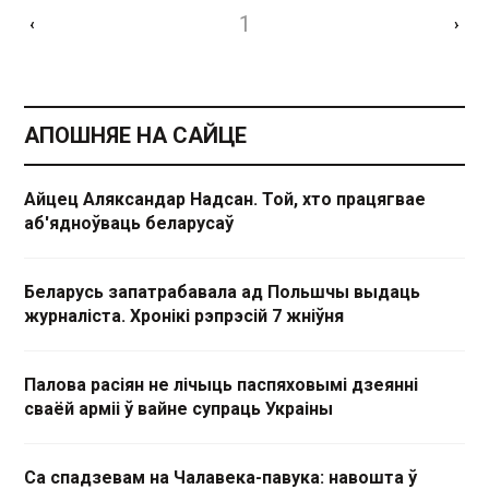
1
‹
›
АПОШНЯЕ НА САЙЦЕ
Айцец Аляксандар Надсан. Той, хто працягвае
аб'ядноўваць беларусаў
Беларусь запатрабавала ад Польшчы выдаць
журналіста. Хронікі рэпрэсій 7 жніўня
Палова расіян не лічыць паспяховымі дзеянні
сваёй арміі ў вайне супраць Украіны
Са спадзевам на Чалавека-павука: навошта ў