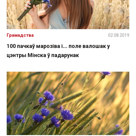
Грамадства
02.08.2019
100 пачкаў марозіва і... поле валошак у
цэнтры Мінска ў падарунак