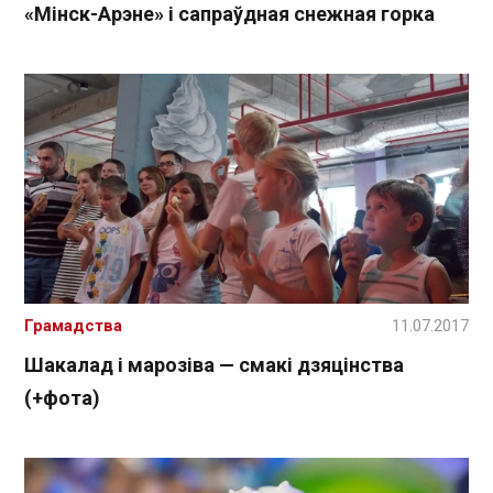
«Мінск-Арэне» і сапраўдная снежная горка
Грамадства
11.07.2017
Шакалад і марозіва — смакі дзяцінства
(+фота)