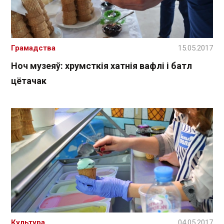
Грамадства
15.05.2017
Ноч музеяў: хрумсткія хатнія вафлі і батл
цётачак
Культура
04.05.2017