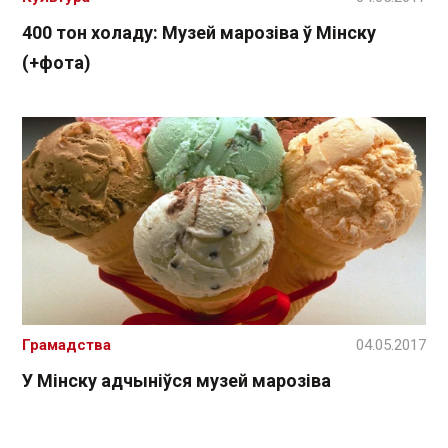
400 тон холаду: Музей марозіва ў Мінску
(+фота)
Грамадства
04.05.2017
У Мінску адчыніўся музей марозіва