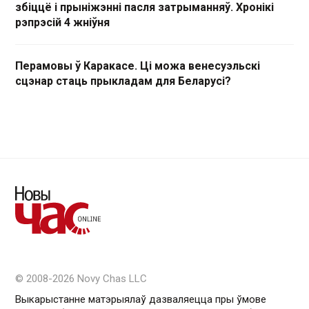
збіццё і прыніжэнні пасля затрыманняў. Хронікі
рэпрэсій 4 жніўня
Перамовы ў Каракасе. Ці можа венесуэльскі
сцэнар стаць прыкладам для Беларусі?
© 2008-2026 Novy Chas LLC
Выкарыстанне матэрыялаў дазваляецца пры ўмове