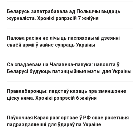
Беларусь запатрабавала ад Польшчы выдаць
журналіста. Хронікі рэпрэсій 7 жніўня
Палова расіян не лічыць паспяховымі дзеянні
сваёй арміі ў вайне супраць Украіны
Са спадзевам на Чалавека-павука: навошта ў
Беларусі будуюць патэнцыйныя мэты для Украіны
Праваабаронцы: падстаў казаць пра змяншэнне
ціску няма. Хронікі рэпрэсій 6 жніўня
Паўночная Карэя разгортвае ў РФ свае ракетныя
падраздзяленні для ўдараў па Украіне