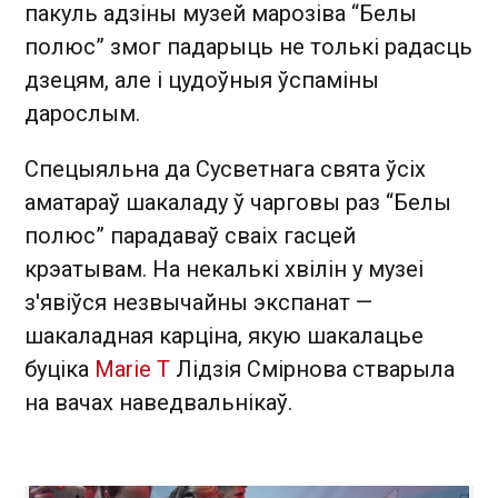
пакуль адзіны музей марозіва “Белы
полюс” змог падарыць не толькі радасць
дзецям, але і цудоўныя ўспаміны
дарослым.
Спецыяльна да Сусветнага свята ўсіх
аматараў шакаладу ў чарговы раз “Белы
полюс” парадаваў сваіх гасцей
крэатывам. На некалькі хвілін у музеі
з'явіўся незвычайны экспанат —
шакаладная карціна, якую шакалацье
буціка
Marie T
Лідзія Смірнова стварыла
на вачах наведвальнікаў.