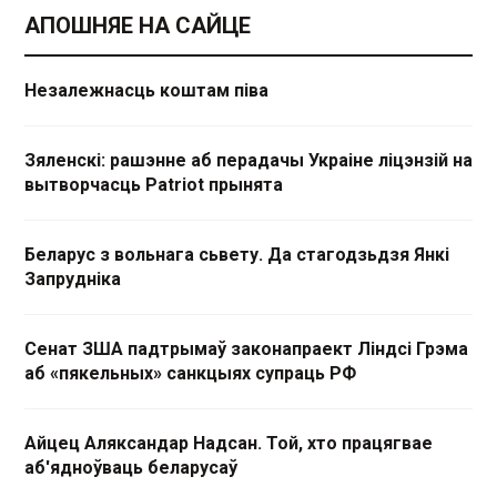
АПОШНЯЕ НА САЙЦЕ
Незалежнасць коштам піва
Зяленскі: рашэнне аб перадачы Украіне ліцэнзій на
вытворчасць Patriot прынята
Беларус з вольнага сьвету. Да стагодзьдзя Янкі
Запрудніка
Сенат ЗША падтрымаў законапраект Ліндсі Грэма
аб «пякельных» санкцыях супраць РФ
Айцец Аляксандар Надсан. Той, хто працягвае
аб'ядноўваць беларусаў