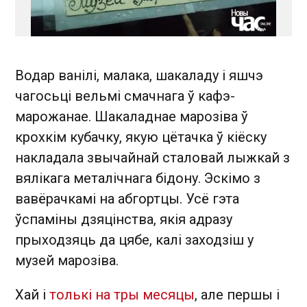
Водар ванілі, малака, шакаладу і яшчэ
чагосьці вельмі смачнага ў кафэ-
марожанае. Шакаладнае марозіва ў
крохкім кубачку, якую цётачка ў кіёску
накладала звычайнай сталовай лыжкай з
вялікага металічнага бідону. Эскімо з
вавёрачкамі на абгортцы. Усё гэта
ўспаміны дзяцінства, якія адразу
прыходзяць да цябе, калі заходзіш у
музей марозіва.
Хай і
толькі на тры месяцы
, але першы і