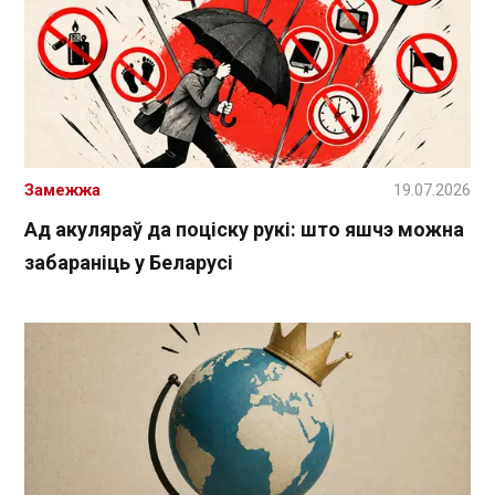
Замежжа
19.07.2026
Ад акуляраў да поціску рукі: што яшчэ можна
забараніць у Беларусі