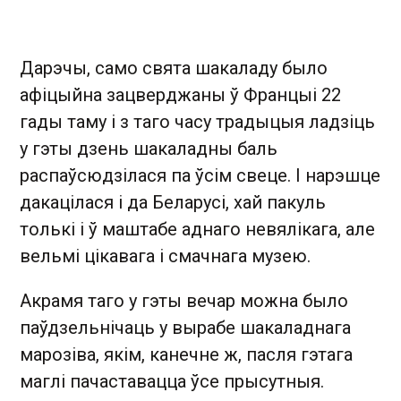
Дарэчы, само свята шакаладу было
афіцыйна зацверджаны ў Францыі 22
гады таму і з таго часу традыцыя ладзіць
у гэты дзень шакаладны баль
распаўсюдзілася па ўсім свеце. І нарэшце
дакацілася і да Беларусі, хай пакуль
толькі і ў маштабе аднаго невялікага, але
вельмі цікавага і смачнага музею.
Акрамя таго у гэты вечар можна было
паўдзельнічаць у вырабе шакаладнага
марозіва, якім, канечне ж, пасля гэтага
маглі пачаставацца ўсе прысутныя.