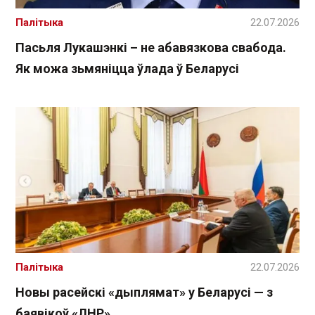
Палітыка
22.07.2026
Пасьля Лукашэнкі – не абавязкова свабода.
Як можа зьмяніцца ўлада ў Беларусі
Палітыка
22.07.2026
Новы расейскі «дыплямат» у Беларусі — з
баявікоў «ЛНР»