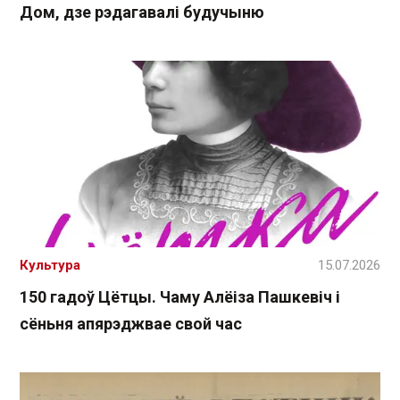
Дом, дзе рэдагавалі будучыню
Культура
15.07.2026
150 гадоў Цётцы. Чаму Алёіза Пашкевіч і
сёньня апярэджвае свой час