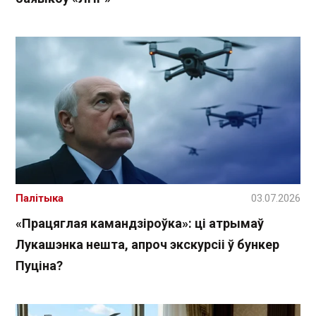
Палітыка
03.07.2026
«Працяглая камандзіроўка»: ці атрымаў
Лукашэнка нешта, апроч экскурсіі ў бункер
Пуціна?