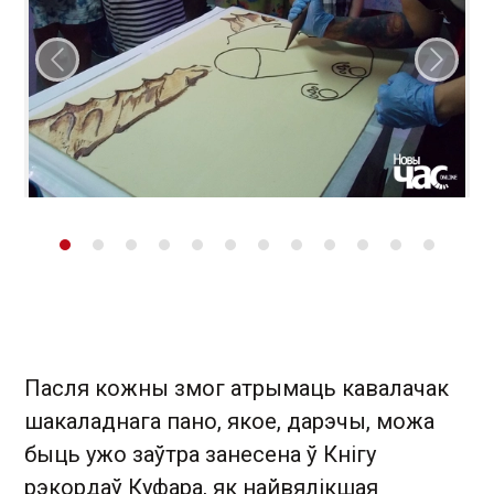
Папярэдні слайд
Наст
Пасля кожны змог атрымаць кавалачак
шакаладнага пано, якое, дарэчы, можа
быць ужо заўтра занесена ў Кнігу
рэкордаў Куфара, як найвялікшая