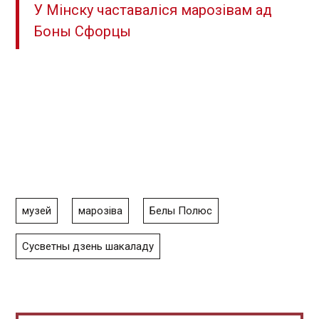
У Мінску частаваліся марозівам ад
Боны Сфорцы
музей
марозіва
Белы Полюс
Сусветны дзень шакаладу