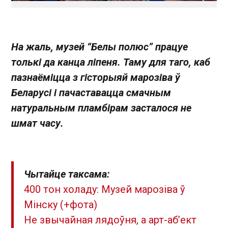
На жаль, музей “Белы полюс” працуе
толькі да канца ліпеня. Таму для таго, каб
пазнаёміцца з гісторыяй марозіва ў
Беларусі і пачаставацца смачным
натуральным пламбірам засталося не
шмат часу.
Чытайце таксама:
400 тон холаду: Музей марозіва ў
Мінску (+фота)
Не звычайная лядоўня, а арт-аб’ект