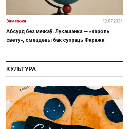
Замежжа
12.07.2026
Абсурд без межаў. Лукашэнка — «кароль
свету», смеццевы бак супраць Фаража
КУЛЬТУРА