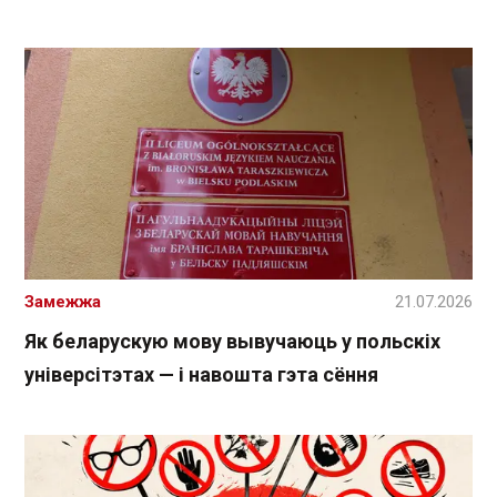
Замежжа
21.07.2026
Як беларускую мову вывучаюць у польскіх
універсітэтах — і навошта гэта сёння