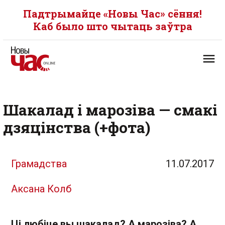
Падтрымайце «Новы Час» сёння!
Каб было што чытаць заўтра
Шакалад і марозіва — смакі
дзяцінства (+фота)
Грамадства
11.07.2017
Аксана Колб
Ці любіце вы шакалад? А марозіва? А