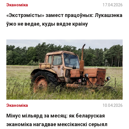
Эканоміка
17.04.2026
«Экстрэмісты» замест працоўных: Лукашэнка
ўжо не ведае, куды вядзе краіну
Эканоміка
10.04.2026
Мінус мільярд за месяц: як беларуская
эканоміка нагадвае мексіканскі серыял