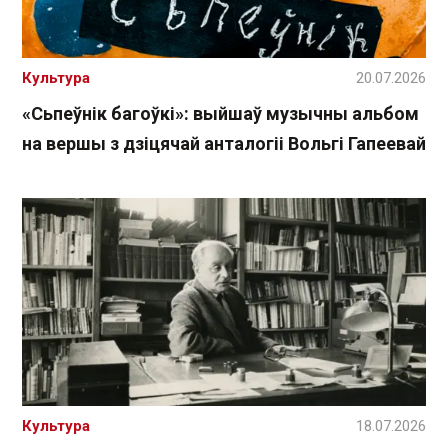
Культура
20.07.2026
«Сьпеўнік багоўкі»: выйшаў музычны альбом
на вершы з дзіцячай анталогіі Вольгі Гапеевай
Культура
18.07.2026