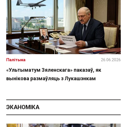
Палітыка
26.06.2026
«Ультыматум Зяленскага» паказаў, як
вынікова размаўляць з Лукашэнкам
ЭКАНОМІКА