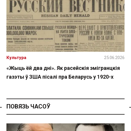
Культура
25.06.2026
«Жыць ёй два дні». Як расейскія эмігранцкія
газэты ў ЗША пісалі пра Беларусь у 1920-х
ПОВЯЗЬ ЧАСОЎ
Спасылка без VPN