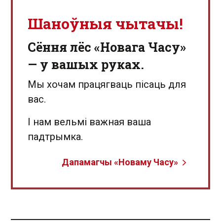
Шаноўныя чытачы!
Сёння лёс «Новага Часу»
— у вашых руках.
Мы хочам працягваць пісаць для
вас.
І нам вельмі важная ваша
падтрымка.
Дапамагчы «Новаму Часу»