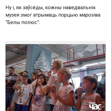
Ну і, як заўсёды, кожны наведвальнік
музея змог атрымаць порцыю марозіва
“Белы полюс”.