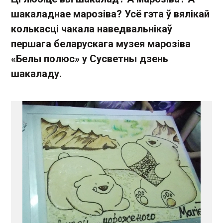
шакаладнае марозіва? Усё гэта ў вялікай
колькасці чакала наведвальнікаў
першага беларускага музея марозіва
«Белы полюс» у Сусветны дзень
шакаладу.