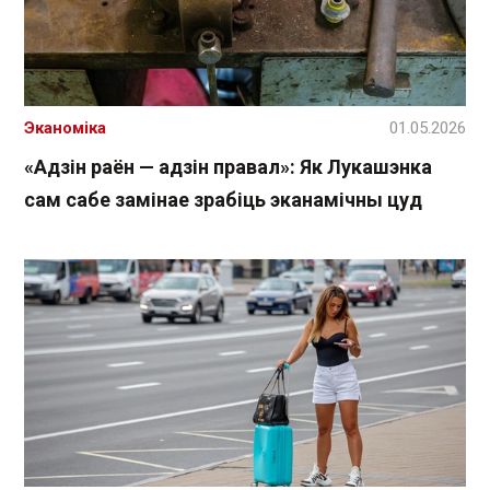
Эканоміка
01.05.2026
«Адзін раён — адзін правал»: Як Лукашэнка
сам сабе замінае зрабіць эканамічны цуд