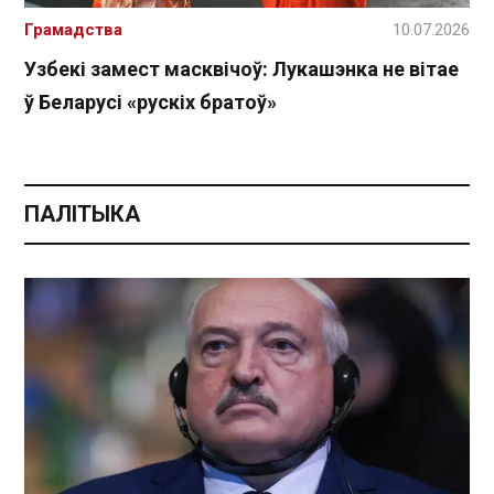
Грамадства
10.07.2026
Узбекі замест масквічоў: Лукашэнка не вітае
ў Беларусі «рускіх братоў»
ПАЛІТЫКА