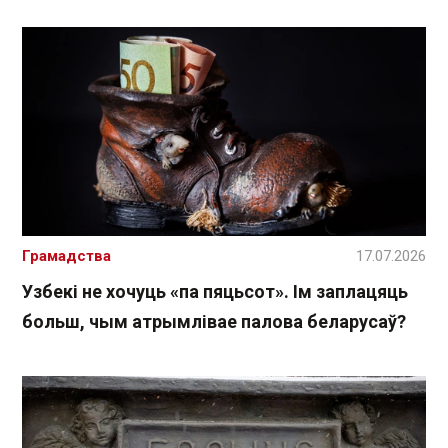
Грамадства
17.07.2026
Узбекі не хочуць «па пяцьсот». Ім заплацяць
больш, чым атрымлівае палова беларусаў?