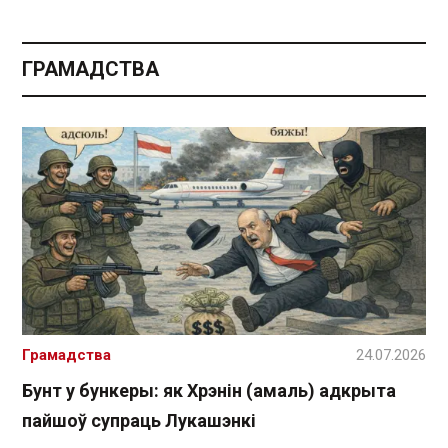
ГРАМАДСТВА
Грамадства
24.07.2026
Бунт у бункеры: як Хрэнін (амаль) адкрыта
пайшоў супраць Лукашэнкі