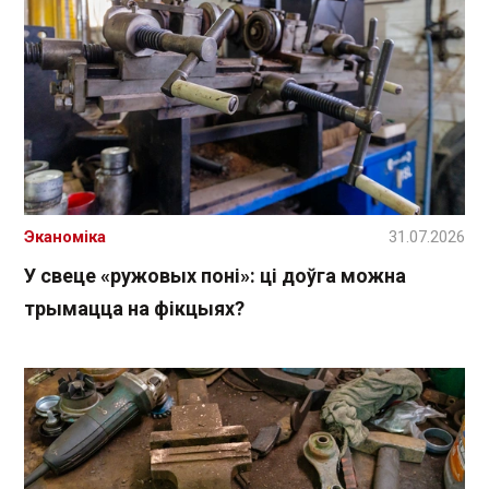
Эканоміка
31.07.2026
У свеце «ружовых поні»: ці доўга можна
трымацца на фікцыях?