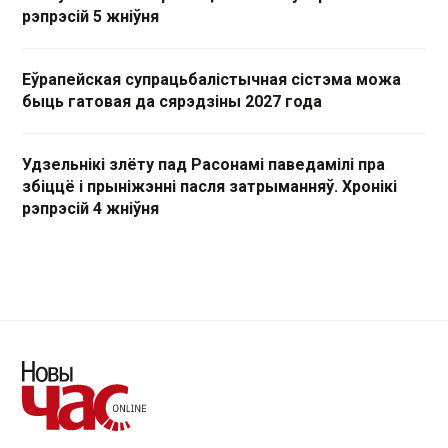
рэпрэсій 5 жніўня
Еўрапейская супрацьбалістычная сістэма можа
быць гатовая да сярэдзіны 2027 года
Удзельнікі злёту пад Расонамі паведамілі пра
збіццё і прыніжэнні пасля затрыманняў. Хронікі
рэпрэсій 4 жніўня