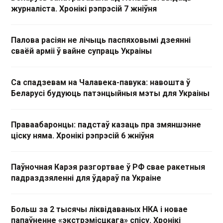
журналіста. Хронікі рэпрэсій 7 жніўня
Палова расіян не лічыць паспяховымі дзеянні
сваёй арміі ў вайне супраць Украіны
Са спадзевам на Чалавека-павука: навошта ў
Беларусі будуюць патэнцыйныя мэты для Украіны
Праваабаронцы: падстаў казаць пра змяншэнне
ціску няма. Хронікі рэпрэсій 6 жніўня
Паўночная Карэя разгортвае ў РФ свае ракетныя
падраздзяленні для ўдараў па Украіне
Больш за 2 тысячы ліквідаваных НКА і новае
папаўненне «экстрэмісцкага» спісу. Хронікі