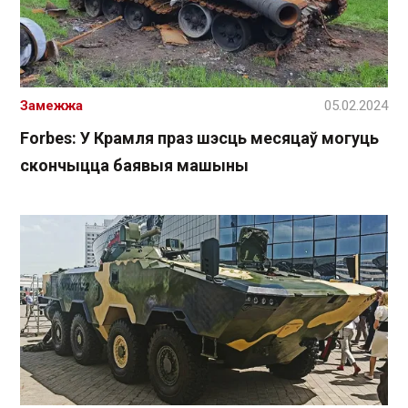
Замежжа
05.02.2024
Forbes: У Крамля праз шэсць месяцаў могуць
скончыцца баявыя машыны