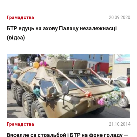
Грамадства
20.09.2020
БТР едуць на ахову Палацу незалежнасці
(відэа)
Грамадства
21.10.2014
Вяселле са стральбой і БТР на фоне голаду —