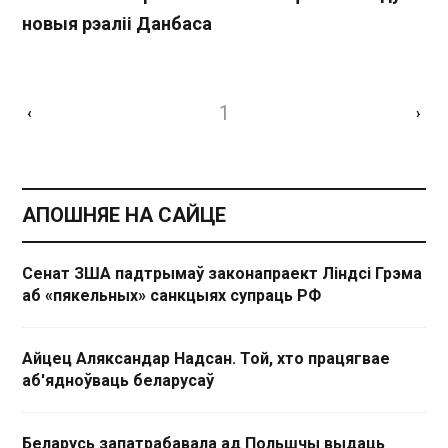
новыя рэаліі Данбаса
1
‹
›
АПОШНЯЕ НА САЙЦЕ
Сенат ЗША падтрымаў законапраект Ліндсі Грэма
аб «пякельных» санкцыях супраць РФ
Айцец Аляксандар Надсан. Той, хто працягвае
аб'ядноўваць беларусаў
Беларусь запатрабавала ад Польшчы выдаць