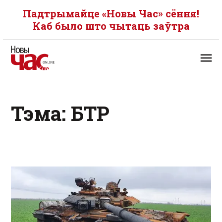
Падтрымайце «Новы Час» сёння!
Каб было што чытаць заўтра
Тэма: БТР