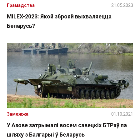
Грамадства
21.05.2023
MILEX-2023: Якой зброяй выхваляецца
Беларусь?
Замежжа
01.10.2021
У Азове затрымалі восем савецкіх БТРаў па
шляху з Балгарыі ў Беларусь