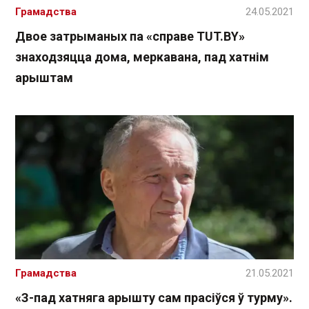
Грамадства
24.05.2021
Двое затрыманых па «справе TUT.BY»
знаходзяцца дома, меркавана, пад хатнім
арыштам
Грамадства
21.05.2021
«З-пад хатняга арышту сам прасіўся ў турму».