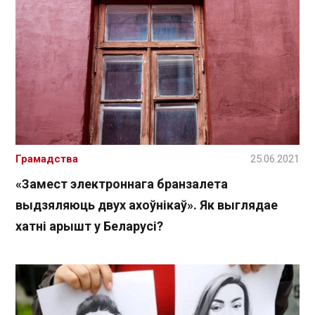
Грамадства
25.06.2021
«Замест электроннага бранзалета
выдзяляюць двух ахоўнікаў». Як выглядае
хатні арышт у Беларусі?