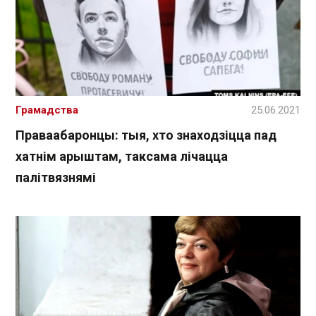
Грамадства
25.06.2021
Праваабаронцы: тыя, хто знаходзіцца пад
хатнім арыштам, таксама лічацца
палітвязнямі