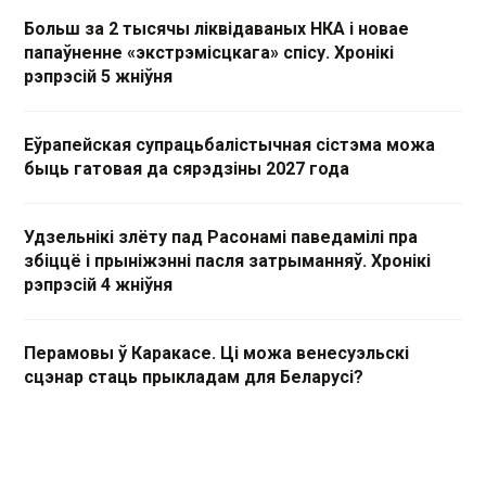
Больш за 2 тысячы ліквідаваных НКА і новае
папаўненне «экстрэмісцкага» спісу. Хронікі
рэпрэсій 5 жніўня
Еўрапейская супрацьбалістычная сістэма можа
быць гатовая да сярэдзіны 2027 года
Удзельнікі злёту пад Расонамі паведамілі пра
збіццё і прыніжэнні пасля затрыманняў. Хронікі
рэпрэсій 4 жніўня
Перамовы ў Каракасе. Ці можа венесуэльскі
сцэнар стаць прыкладам для Беларусі?