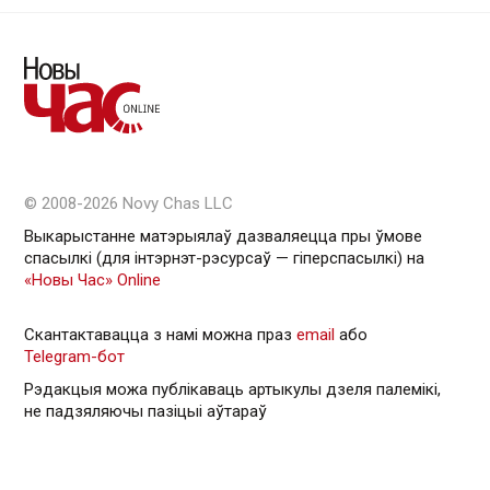
© 2008-2026 Novy Chas LLC
Выкарыстанне матэрыялаў дазваляецца пры ўмове
спасылкі (для інтэрнэт-рэсурсаў — гiперспасылкi) на
«Новы Час» Online
Скантактавацца з намі можна праз
email
або
Telegram-бот
Рэдакцыя можа публікаваць артыкулы дзеля палемікі,
не падзяляючы пазіцыі аўтараў