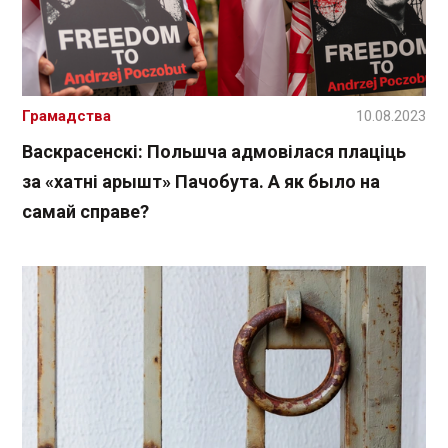
Грамадства
10.08.2023
Васкрасенскі: Польшча адмовілася плаціць
за «хатні арышт» Пачобута. А як было на
самай справе?