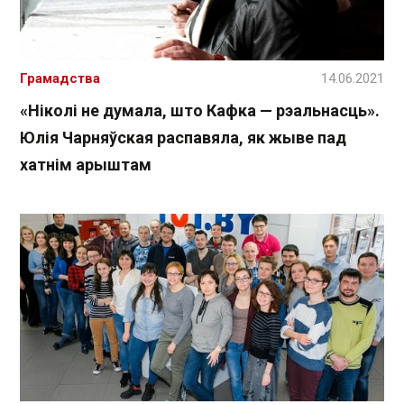
Грамадства
14.06.2021
«Ніколі не думала, што Кафка — рэальнасць».
Юлія Чарняўская распавяла, як жыве пад
хатнім арыштам