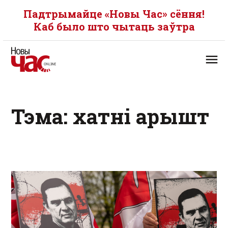
Падтрымайце «Новы Час» сёння!
Каб было што чытаць заўтра
Тэма: хатні арышт