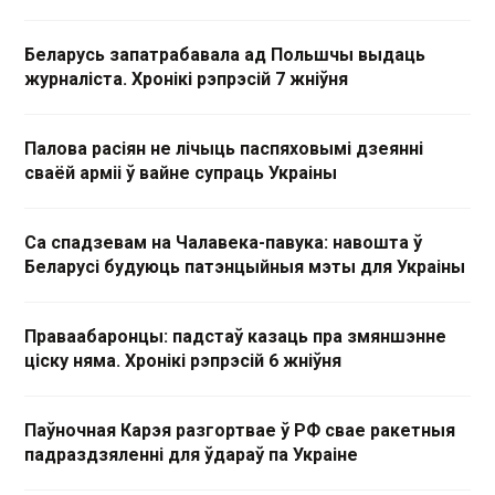
Беларусь запатрабавала ад Польшчы выдаць
журналіста. Хронікі рэпрэсій 7 жніўня
Палова расіян не лічыць паспяховымі дзеянні
сваёй арміі ў вайне супраць Украіны
Са спадзевам на Чалавека-павука: навошта ў
Беларусі будуюць патэнцыйныя мэты для Украіны
Праваабаронцы: падстаў казаць пра змяншэнне
ціску няма. Хронікі рэпрэсій 6 жніўня
Паўночная Карэя разгортвае ў РФ свае ракетныя
падраздзяленні для ўдараў па Украіне