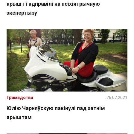
арышт і адправілі на псіхіятрычную
экспертызу
Грамадства
26.07.2021
Юлію Чарняўскую пакінулі пад хатнім
арыштам