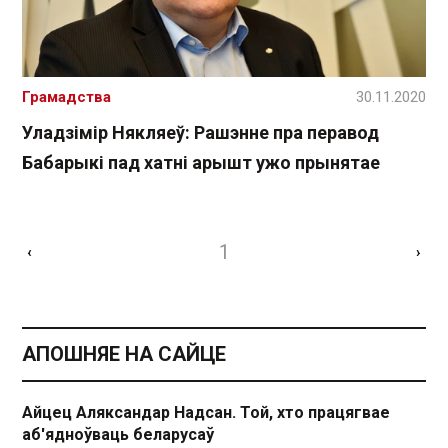
Грамадства
30.11.2020
Уладзімір Някляеў: Рашэнне пра перавод
Бабарыкі пад хатні арышт ужо прынятае
1
‹
›
АПОШНЯЕ НА САЙЦЕ
Айцец Аляксандар Надсан. Той, хто працягвае
аб'ядноўваць беларусаў