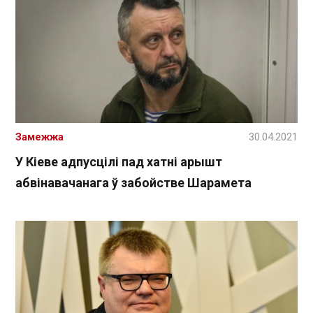
Замежжа
30.04.2021
У Кіеве адпусцілі пад хатні арышт
абвінавачанага ў забойстве Шарамета