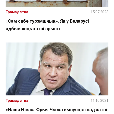
Грамадства
15.07.2023
«Сам сабе турэмшчык». Як у Беларусі
адбываюць хатні арышт
Грамадства
11.10.2021
«Наша Ніва»: Юрыя Чыжа выпусцілі пад хатні