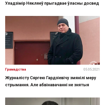
Уладзімір Някляеў прыгадвае ўласны досвед
Грамадства
05.05.2021
Журналісту Сяргею Гардзіевічу змянілі меру
стрымання. Але абвінавачанні не знятыя