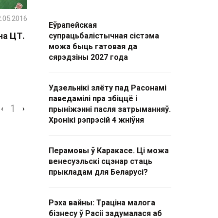
.05.2016
Еўрапейская
на ЦТ.
супрацьбалістычная сістэма
можа быць гатовая да
сярэдзіны 2027 года
Удзельнікі злёту пад Расонамі
паведамілі пра збіццё і
1
‹
›
прыніжэнні пасля затрыманняў.
Хронікі рэпрэсій 4 жніўня
Перамовы ў Каракасе. Ці можа
венесуэльскі сцэнар стаць
прыкладам для Беларусі?
Рэха вайны: Траціна малога
бізнесу ў Расіі задумалася аб