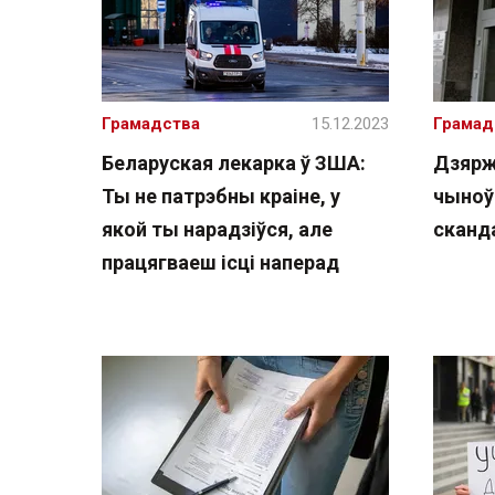
Грамадства
15.12.2023
Грамад
Беларуская лекарка ў ЗША:
Дзярж
Ты не патрэбны краіне, у
чыноў
якой ты нарадзіўся, але
сканд
працягваеш ісці наперад