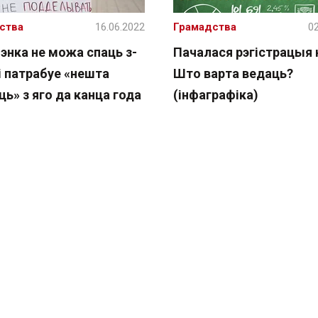
ства
16.06.2022
Грамадства
02
энка не можа спаць з-
Пачалася рэгістрацыя 
і патрабуе «нешта
Што варта ведаць?
ь» з яго да канца года
(інфаграфіка)