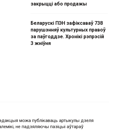
закрыцці або продажы
Беларускі ПЭН зафіксаваў 738
парушэнняў культурных правоў
за паўгоддзе. Хронікі рэпрэсій
3 жніўня
эдакцыя можа публікаваць артыкулы дзеля
алемікі, не падзяляючы пазіцыі аўтараў