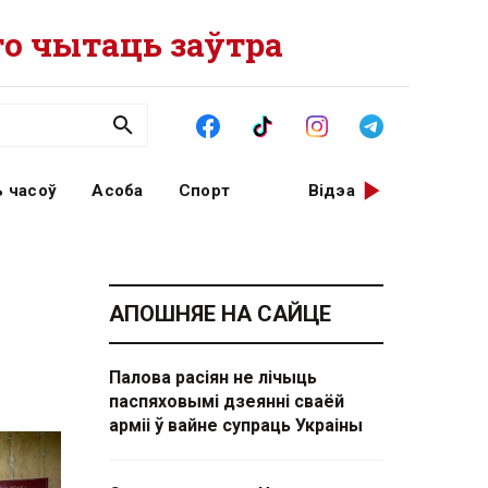
о чытаць заўтра
 часоў
Асоба
Спорт
Відэа
АПОШНЯЕ НА САЙЦЕ
Палова расіян не лічыць
паспяховымі дзеянні сваёй
арміі ў вайне супраць Украіны