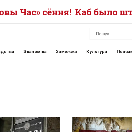
вы Час» сёння!
Каб было шт
адства
Эканоміка
Замежжа
Культура
Повязь