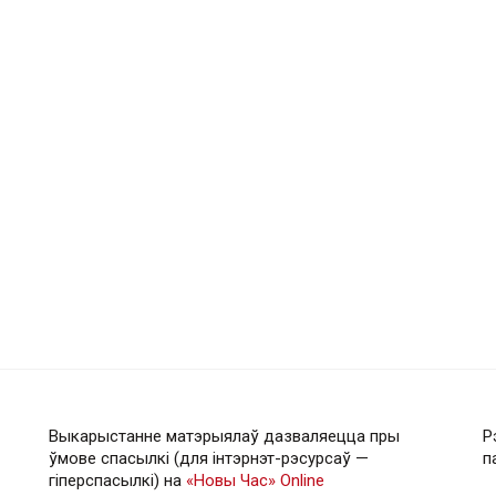
Выкарыстанне матэрыялаў дазваляецца пры
Р
ўмове спасылкі (для інтэрнэт-рэсурсаў —
п
гiперспасылкi) на
«Новы Час» Online