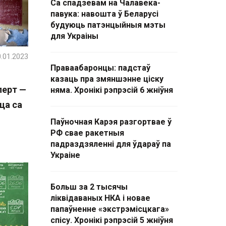
Са спадзевам на Чалавека-
павука: навошта ў Беларусі
будуюць патэнцыйныя мэты
для Украіны
.01.2023
Праваабаронцы: падстаў
казаць пра змяншэнне ціску
перт —
няма. Хронікі рэпрэсій 6 жніўня
ца са
Паўночная Карэя разгортвае ў
РФ свае ракетныя
падраздзяленні для ўдараў па
Украіне
Больш за 2 тысячы
ліквідаваных НКА і новае
папаўненне «экстрэмісцкага»
спісу. Хронікі рэпрэсій 5 жніўня