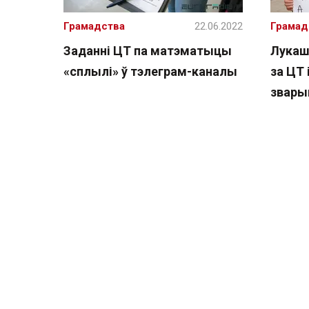
Грамадства
22.06.2022
Грамад
Заданні ЦТ па матэматыцы
Лукаш
«сплылі» ў тэлеграм-каналы
за ЦТ 
зварыц