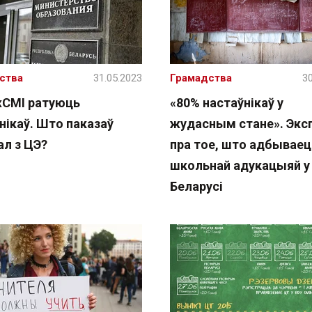
ства
31.05.2023
Грамадства
30
СМІ ратуюць
«80% настаўнікаў у
нікаў. Што паказаў
жудасным стане». Экс
ал з ЦЭ?
пра тое, што адбываец
школьнай адукацыяй у
Беларусі