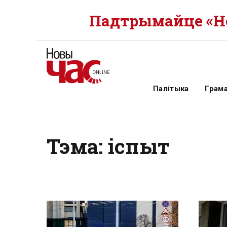
Падтрымайце «Но
Палітыка
Грам
Тэма: іспыт