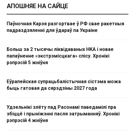
АПОШНЯЕ НА САЙЦЕ
Паўночная Карэя разгортвае ў РФ свае ракетныя
падраздзяленні для ўдараў па Украіне
Больш за 2 тысячы ліквідаваных НКА і новае
папаўненне «экстрэмісцкага» спісу. Хронікі
рэпрэсій 5 жніўня
Еўрапейская супрацьбалістычная сістэма можа
быць гатовая да сярэдзіны 2027 года
Удзельнікі злёту пад Расонамі паведамілі пра
збіццё і прыніжэнні пасля затрыманняў. Хронікі
рэпрэсій 4 жніўня