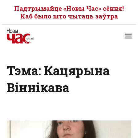
Падтрымайце «Новы Час» сёння!
Каб было што чытаць заўтра
Тэма: Кацярына
Віннікава