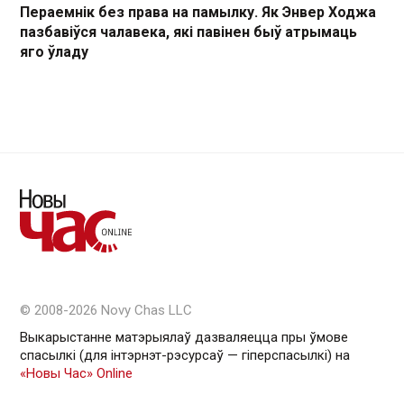
Пераемнік без права на памылку. Як Энвер Ходжа
пазбавіўся чалавека, які павінен быў атрымаць
яго ўладу
© 2008-2026 Novy Chas LLC
Выкарыстанне матэрыялаў дазваляецца пры ўмове
спасылкі (для інтэрнэт-рэсурсаў — гiперспасылкi) на
«Новы Час» Online