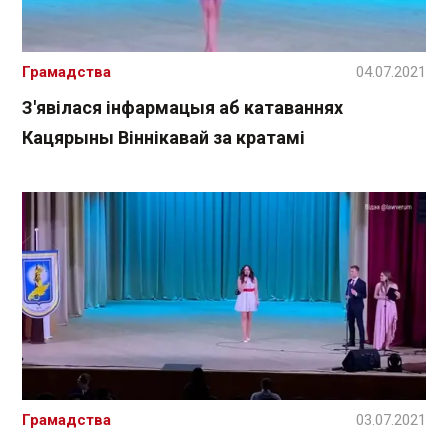
Грамадства
04.07.2021
З'явілася інфармацыя аб катаваннях
Кацярыны Віннікавай за кратамі
Грамадства
03.07.2021