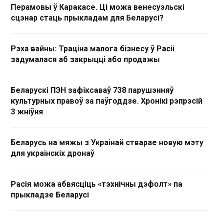
Перамовы ў Каракасе. Ці можа венесуэльскі
сцэнар стаць прыкладам для Беларусі?
Рэха вайны: Траціна малога бізнесу ў Расіі
задумалася аб закрыцці або продажы
Беларускі ПЭН зафіксаваў 738 парушэнняў
культурных правоў за паўгоддзе. Хронікі рэпрэсій
3 жніўня
Беларусь на мяжы з Украінай стварае новую мэту
для украінскіх дронаў
Расія можа абвясціць «тэхнічны дэфолт» па
прыкладзе Беларусі