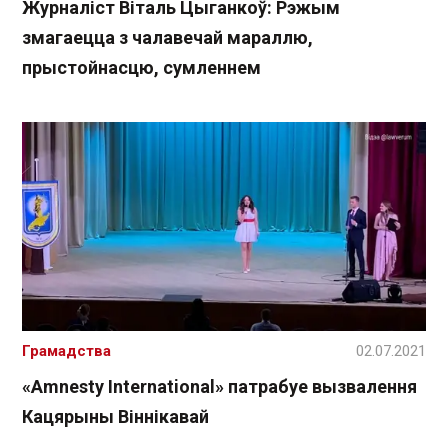
Журналіст Віталь Цыганкоў: Рэжым
змагаецца з чалавечай мараллю,
прыстойнасцю, сумленнем
Грамадства
02.07.2021
«Amnesty International» патрабуе вызвалення
Кацярыны Віннікавай