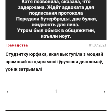
Грамадства
01.07.2021
Студэнтку юрфака, якая выступіла з моцнай
прамовай на цырымоніі ўручэння дыпломаў,
усё ж затрымалі
1
‹
›