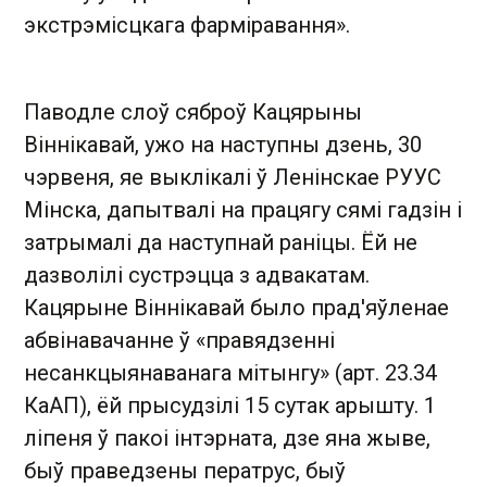
экстрэмісцкага фармiравання».
Паводле слоў сяброў Кацярыны
Віннікавай, ужо на наступны дзень, 30
чэрвеня, яе выклікалі ў Ленінскае РУУС
Мінска, дапытвалі на працягу сямі гадзін і
затрымалі да наступнай раніцы. Ёй не
дазволілі сустрэцца з адвакатам.
Кацярыне Віннікавай было прад'яўленае
абвінавачанне ў «правядзенні
несанкцыянаванага мітынгу» (арт. 23.34
КаАП), ёй прысудзілі 15 сутак арышту. 1
ліпеня ў пакоі інтэрната, дзе яна жыве,
быў праведзены ператрус, быў