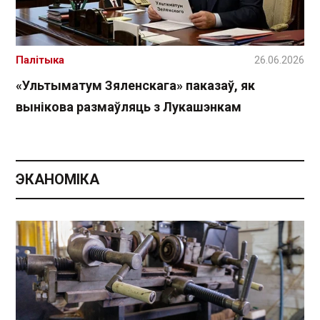
Палітыка
26.06.2026
«Ультыматум Зяленскага» паказаў, як
вынікова размаўляць з Лукашэнкам
ЭКАНОМІКА