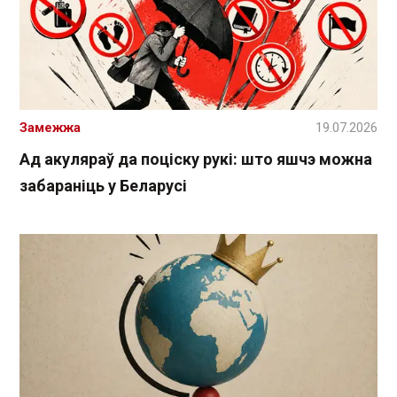
Замежжа
19.07.2026
Ад акуляраў да поціску рукі: што яшчэ можна
забараніць у Беларусі