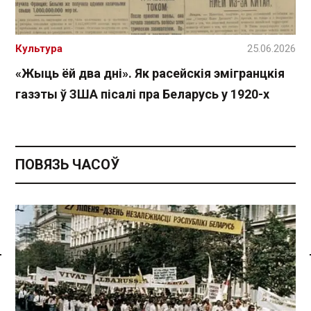
Культура
25.06.2026
«Жыць ёй два дні». Як расейскія эмігранцкія
газэты ў ЗША пісалі пра Беларусь у 1920-х
ПОВЯЗЬ ЧАСОЎ
Спасылка без VPN