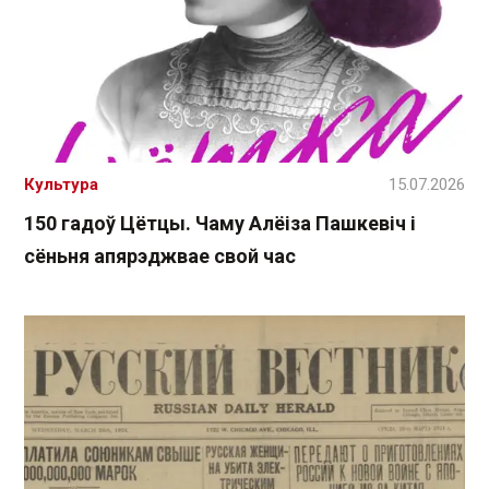
Культура
15.07.2026
150 гадоў Цётцы. Чаму Алёіза Пашкевіч і
сёньня апярэджвае свой час