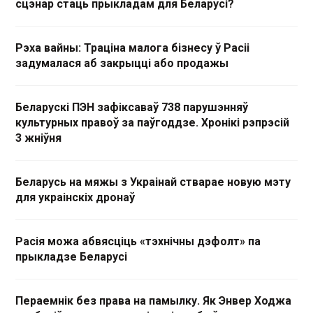
сцэнар стаць прыкладам для Беларусі?
Рэха вайны: Траціна малога бізнесу ў Расіі
задумалася аб закрыцці або продажы
Беларускі ПЭН зафіксаваў 738 парушэнняў
культурных правоў за паўгоддзе. Хронікі рэпрэсій
3 жніўня
Беларусь на мяжы з Украінай стварае новую мэту
для украінскіх дронаў
Расія можа абвясціць «тэхнічны дэфолт» па
прыкладзе Беларусі
Пераемнік без права на памылку. Як Энвер Ходжа