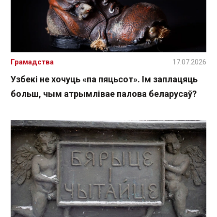
Грамадства
17.07.2026
Узбекі не хочуць «па пяцьсот». Ім заплацяць
больш, чым атрымлівае палова беларусаў?