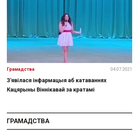
Грамадства
04.07.2021
З'явілася інфармацыя аб катаваннях
Кацярыны Віннікавай за кратамі
ГРАМАДСТВА