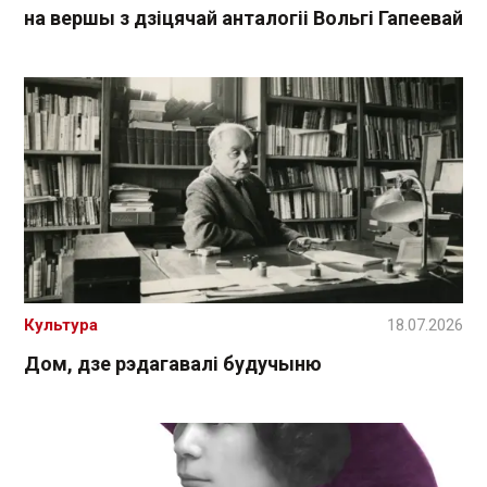
на вершы з дзіцячай анталогіі Вольгі Гапеевай
Культура
18.07.2026
Дом, дзе рэдагавалі будучыню