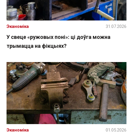
Эканоміка
31.07.2026
У свеце «ружовых поні»: ці доўга можна
трымацца на фікцыях?
Эканоміка
01.05.2026