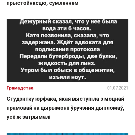
прыстойнасцю, сумленнем
Грамадства
01.07.2021
Студэнтку юрфака, якая выступіла з моцнай
прамовай на цырымоніі ўручэння дыпломаў,
усё ж затрымалі