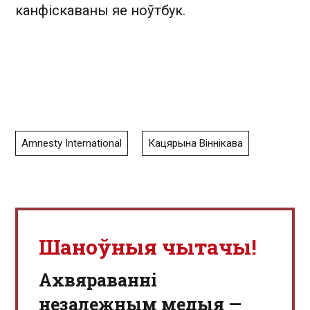
канфіскаваны яе ноўтбук.
Amnesty International
Кацярына Віннікава
Шаноўныя чытачы!
Aхвяраванні
незалежным медыя —