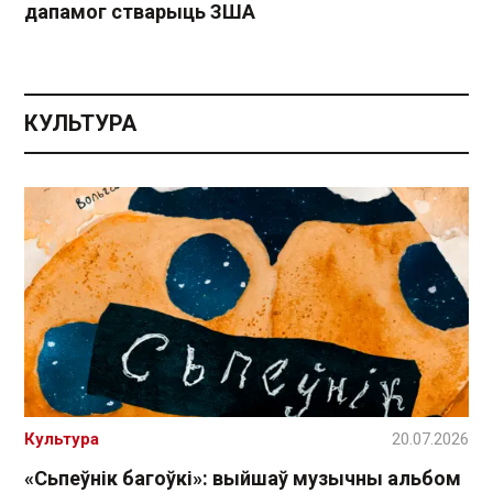
дапамог стварыць ЗША
КУЛЬТУРА
Культура
20.07.2026
«Сьпеўнік багоўкі»: выйшаў музычны альбом