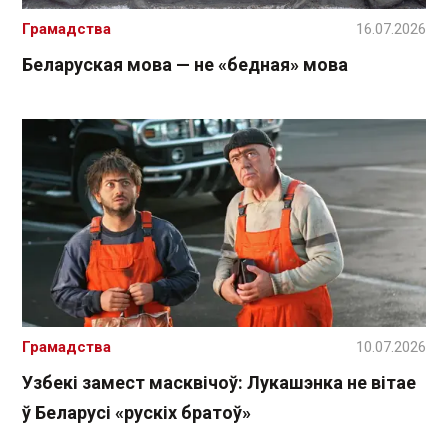
Грамадства
16.07.2026
Беларуская мова — не «бедная» мова
Грамадства
10.07.2026
Узбекі замест масквічоў: Лукашэнка не вітае
ў Беларусі «рускіх братоў»