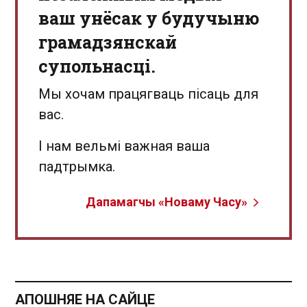
ваш унёсак у будучыню
грамадзянскай
супольнасці.
Мы хочам працягваць пісаць для
вас.
І нам вельмі важная ваша
падтрымка.
Дапамагчы «Новаму Часу»
АПОШНЯЕ НА САЙЦЕ