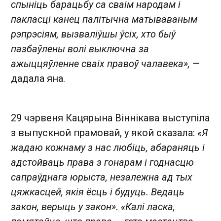
спыніць барацьбу са сваім народам і
пакласці канец палітычна матываваным
рэпрэсіям, вызваліўшы ўсіх, хто быў
пазбаўлены волі выключна за
ажыццяўленне сваіх правоў чалавека»,
—
дадала яна.
29 чэрвеня Кацярына Віннікава выступіла
з выпускной прамовай, у якой сказала:
«Я
жадаю кожнаму з нас любіць, абараняць і
адстойваць права з гонарам і годнасцю
сапраўднага юрыста, незалежна ад тых
цяжкасцей, якія ёсць і будуць. Ведаць
закон, верыць у закон». «Калі ласка,