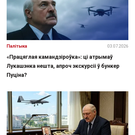
Палітыка
03.07.2026
«Працяглая камандзіроўка»: ці атрымаў
Лукашэнка нешта, апроч экскурсіі ў бункер
Пуціна?