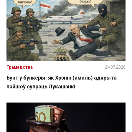
Грамадства
24.07.2026
Бунт у бункеры: як Хрэнін (амаль) адкрыта
пайшоў супраць Лукашэнкі