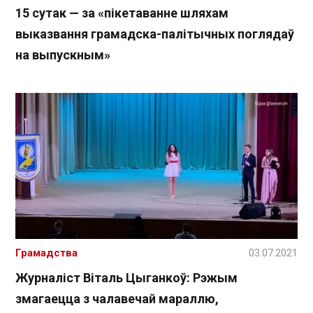
15 сутак — за «пікетаванне шляхам
выказвання грамадска-палітычных поглядаў
на выпускным»
Грамадства
03.07.2021
Журналіст Віталь Цыганкоў: Рэжым
змагаецца з чалавечай мараллю,