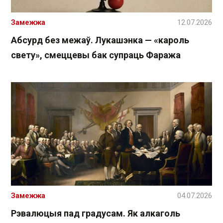
Замежжа
12.07.2026
Абсурд без межаў. Лукашэнка — «кароль
свету», смеццевы бак супраць Фаража
Замежжа
04.07.2026
Рэвалюцыя пад градусам. Як алкаголь