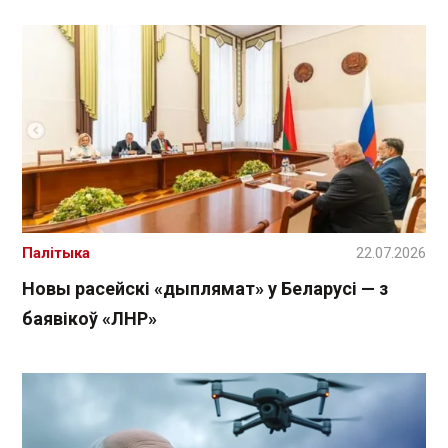
Палітыка
22.07.2026
Новы расейскі «дыплямат» у Беларусі — з
баявікоў «ЛНР»