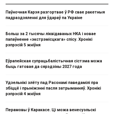
Паўночная Карэя разгортвае ў РФ свае ракетныя
падраздзяленні для ўдараў па Украіне
Больш за 2 тысячы ліквідаваных НКА і новае
папаўненне «экстрэмісцкага» спісу. Хронікі
рэпрэсій 5 жніўня
Еўрапейская супрацьбалістычная сістэма можа
быць гатовая да сярэдзіны 2027 года
Удзельнікі злёту пад Расонамі паведамілі пра
збіццё і прыніжэнні пасля затрыманняў. Хронікі
рэпрэсій 4 жніўня
Перамовы ў Каракасе. Ці можа венесуэльскі