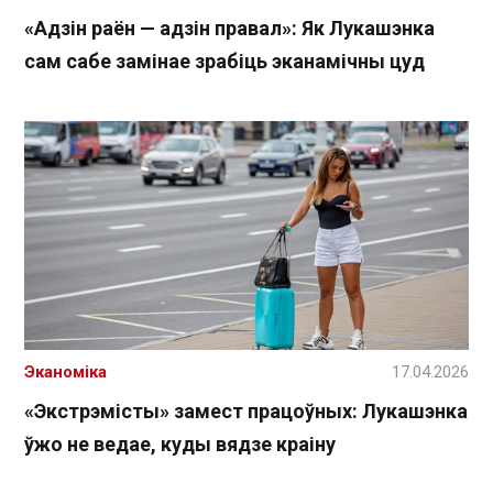
«Адзін раён — адзін правал»: Як Лукашэнка
сам сабе замінае зрабіць эканамічны цуд
Эканоміка
17.04.2026
«Экстрэмісты» замест працоўных: Лукашэнка
ўжо не ведае, куды вядзе краіну