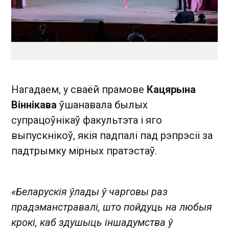
Нагадаем, у сваёй прамове
Кацярына
Віннікава
ўшанавала былых
супрацоўнікаў факультэта і яго
выпускнікоў, якія падпалі пад рэпрэсіі за
падтрымку мірных пратэстаў.
«Беларускія ўлады ў чарговы раз
прадэманстравалі, што пойдуць на любыя
крокі, каб здушыць іншадумства ў