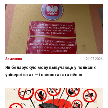
Замежжа
21.07.2026
Як беларускую мову вывучаюць у польскіх
універсітэтах — і навошта гэта сёння