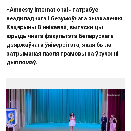
«Amnesty International» патрабуе
неадкладнага і безумоўнага вызвалення
Кацярыны Віннікавай, выпускніцы
юрыдычнага факультэта Беларускага
дзяржаўнага ўніверсітэта, якая была
затрыманая пасля прамовы на ўручэнні
дыпломаў.