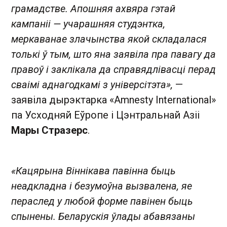
грамадстве. Апошняя ахвяра гэтай
кампаніі — учарашняя студэнтка,
меркаванае злачынства якой складалася
толькі ў тым, што яна заявіла пра павагу да
правоў і заклікала да справядлівасці перад
сваімі аднагодкамі з універсітэта»,
—
заявіла дырэктарка «Amnesty International»
па Усходняй Еўропе і Цэнтральнай Азіі
Мары Стразерс
.
«Кацярына Віннікава павінна быць
неадкладна і безумоўна вызвалена, яе
пераслед у любой форме павінен быць
спынены. Беларускія ўлады абавязаны