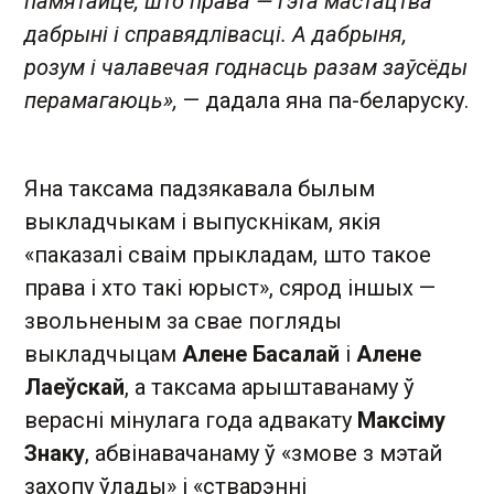
памятайце, што права — гэта мастацтва
дабрыні і справядлівасці. А дабрыня,
розум і чалавечая годнасць разам заўсёды
перамагаюць»,
— дадала яна па-беларуску.
Яна таксама падзякавала былым
выкладчыкам і выпускнікам, якія
«паказалі сваім прыкладам, што такое
права і хто такі юрыст», сярод іншых —
звольненым за свае погляды
выкладчыцам
Алене Басалай
і
Алене
Лаеўскай
, а таксама арыштаванаму ў
верасні мінулага года адвакату
Максіму
Знаку
, абвінавачанаму ў «змове з мэтай
захопу ўлады» і «стварэнні