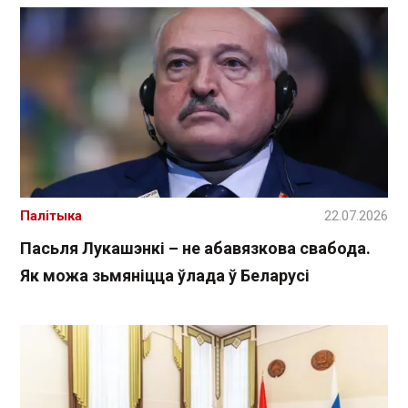
Палітыка
22.07.2026
Пасьля Лукашэнкі – не абавязкова свабода.
Як можа зьмяніцца ўлада ў Беларусі