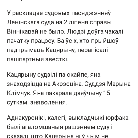
У раскладзе судовых пасяджэнняў
Ленінскага суда на 2 ліпеня справы
Віннікавай не было. Людзі доўга чакалі
пачатку працэсу. Ва ўсіх, хто прыйшоў
падтрымаць Кацярыну, перапісалі
пашпартныя звесткі.
Кацярыну судзілі па скайпе, яна
знаходзіцца на Акрэсціна. Суддзя Марына
Клімчук. Яна пакарала дзяўчыну 15
суткамі зняволення.
Аднакурснікі, калегі, выкладчыкі юрфака
былі агаломшаныя рашэннем суду і
сказалі, што Кацярына ні ў чым не