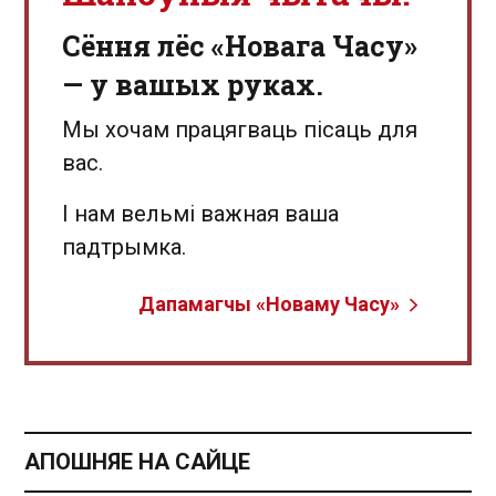
Сёння лёс «Новага Часу»
— у вашых руках.
Мы хочам працягваць пісаць для
вас.
І нам вельмі важная ваша
падтрымка.
Дапамагчы «Новаму Часу»
АПОШНЯЕ НА САЙЦЕ