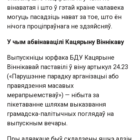
вінаватая і што ў гэтай краіне чалавека
могуць пасадзіць нават за тое, што ён
нічога проціпраўнага не здзяйсняў.
У чым абвінавацілі Кацярыну Віннікаву
Выпускніцы юрфака БДУ Кацярыне
Віннікавай паставілі ў віну артыкул 24.23
(«Парушэнне парадку арганізацыі або
правядзення масавых
мерапрыемстваў») — нібыта за
пікетаванне шляхам выказвання
грамадска-палітычных поглядаў на
выпускным вечары.
Пры адвакаце быў складзены яшчэ адзін