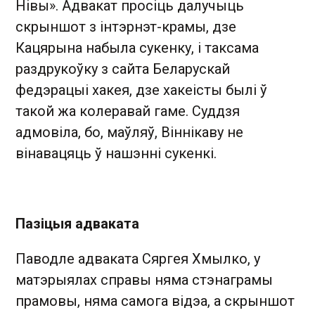
Нівы». Адвакат просіць далучыць
скрыншот з інтэрнэт-крамы, дзе
Кацярына набыла сукенку, і таксама
раздрукоўку з сайта Беларускай
федэрацыі хакея, дзе хакеісты былі ў
такой жа колеравай гаме. Суддзя
адмовіла, бо, маўляў, Віннікаву не
вінавацяць ў нашэнні сукенкі.
Пазіцыя адваката
Паводле адваката Сяргея Хмылко, у
матэрыялах справы няма стэнаграмы
прамовы, няма самога відэа, а скрыншот