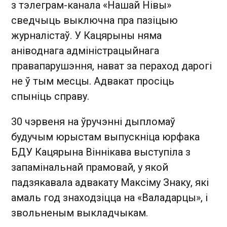
з тэлеграм-канала «Нашай Нівы»
сведчыць выключна пра пазіцыю
журналістаў. У Кацярыны няма
аніводнага адміністрацыйнага
правапарушэння, нават за пераход дарогі
не ў тым месцы. Адвакат просіць
спыніць справу.
30 чэрвеня на ўручэнні дыпломаў
будучым юрыстам выпускніца юрфака
БДУ Кацярына Віннікава выступіла з
запамінальнай прамовай, у якой
падзякавала адвакату Максіму Знаку, які
амаль год знаходзіцца на «Валадарцы», і
звольненым выкладчыкам.