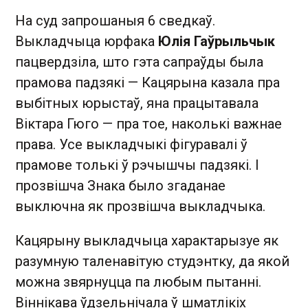
На суд запрошаныя 6 сведкаў.
Выкладчыца юрфака
Юлія Гаўрыльчык
пацвердзіла, што гэта сапраўды была
прамова падзякі — Кацярына казала пра
выбітных юрыстаў, яна працытавала
Віктара Гюго — пра тое, наколькі важнае
права. Усе выкладчыкі фігуравалі ў
прамове толькі ў рэчышчы падзякі. І
прозвішча Знака было згаданае
выключна як прозвішча выкладчыка.
Кацярыну выкладчыца характарызуе як
разумную таленавітую студэнтку, да якой
можна звярнуцца па любым пытанні.
Віннікава ўдзельнічала ў шматлікіх