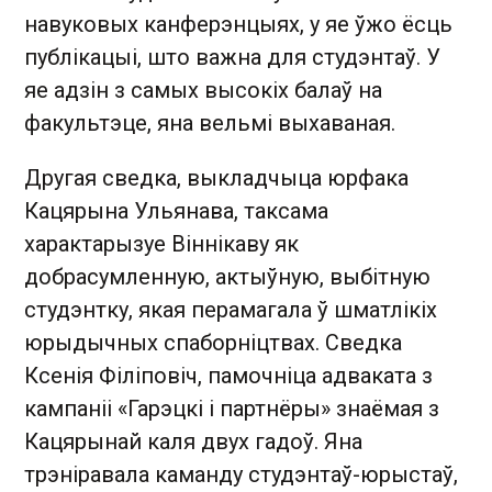
навуковых канферэнцыях, у яе ўжо ёсць
публікацыі, што важна для студэнтаў. У
яе адзін з самых высокіх балаў на
факультэце, яна вельмі выхаваная.
Другая сведка, выкладчыца юрфака
Кацярына Ульянава, таксама
характарызуе Віннікаву як
добрасумленную, актыўную, выбітную
студэнтку, якая перамагала ў шматлікіх
юрыдычных спаборніцтвах. Сведка
Ксенія Філіповіч, памочніца адваката з
кампаніі «Гарэцкі і партнёры» знаёмая з
Кацярынай каля двух гадоў. Яна
трэніравала каманду студэнтаў-юрыстаў,