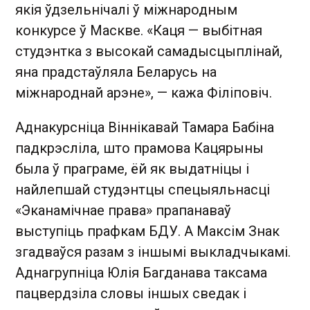
якія ўдзельнічалі ў міжнародным
конкурсе ў Маскве. «Каця — выбітная
студэнтка з высокай самадысцыплінай,
яна прадстаўляла Беларусь на
міжнароднай арэне», — кажа Філіповіч.
Аднакурсніца Віннікавай Тамара Бабіна
падкрэсліла, што прамова Кацярыны
была ў праграме, ёй як выдатніцы і
найлепшай студэнтцы спецыяльнасці
«Эканамічнае права» прапанаваў
выступіць прафкам БДУ. А Максім Знак
згадваўся разам з іншымі выкладчыкамі.
Аднагрупніца Юлія Багданава таксама
пацвердзіла словы іншых сведак і