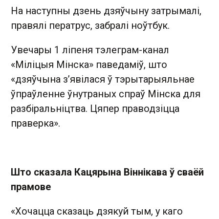
На наступны дзень дзяўчыну затрымалі,
правялі ператрус, забралі ноўтбук.
Увечары 1 ліпеня тэлеграм-канал
«Міліцыя Мінска» паведаміў, што
«дзяўчына з’явілася ў тэрытарыяльнае
ўпраўленне ўнутраных спраў Мінска для
разбіральніцтва. Цяпер праводзіцца
праверка».
Што сказала Кацярына Віннікава ў сваёй
прамове
«Хочацца сказаць дзякуй тым, у каго