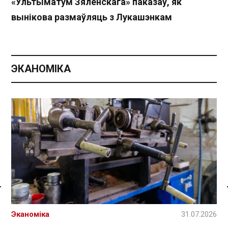
«Ультыматум Зяленскага» паказаў, як
вынікова размаўляць з Лукашэнкам
ЭКАНОМІКА
Спасылка без VPN
Эканоміка
31.07.2026