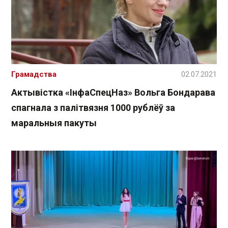
Грамадства
02.07.2021
Актывістка «ІнфаCпецНаз» Вольга Бондарава
спагнала з палітвязня 1000 рублёў за
маральныя пакуты