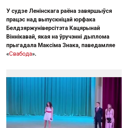
У судзе Ленінскага раёна завяршыўся
працэс над выпускніцай юрфака
Белдзяржуніверсітэта Кацярынай
Віннікавай, якая на ўручэнні дыплома
прыгадала Максіма Знака, паведамляе
«
Свабода
».