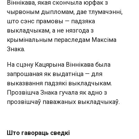
Віннікава, якая скончыла юрфак з
чырвоным дыпломам, дае тлумачэнні,
што сэнс прамовы — падзяка
выкладчыкам, а не нязгода з
крымінальным пераследам Максіма
Знака.
На сцэну Кацярына Віннікава была
запрошаная як выдатніца — для
выказвання падзякі выкладчыкам.
Прозвішча Знака гучала як адно з
прозвішчаў паважаных выкладчыкаў.
Што гавораць сведкі