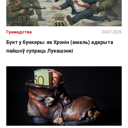
Грамадства
24.07.2026
Бунт у бункеры: як Хрэнін (амаль) адкрыта
пайшоў супраць Лукашэнкі