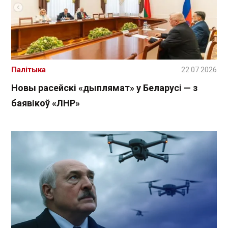
Палітыка
22.07.2026
Новы расейскі «дыплямат» у Беларусі — з
баявікоў «ЛНР»