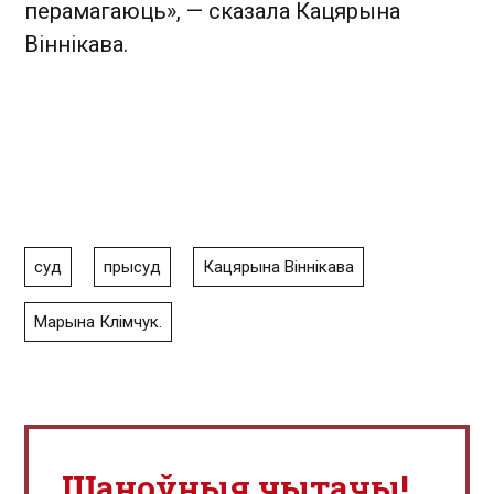
перамагаюць», — сказала Кацярына
Віннікава.
суд
прысуд
Кацярына Віннікава
Марына Клімчук.
Шаноўныя чытачы!