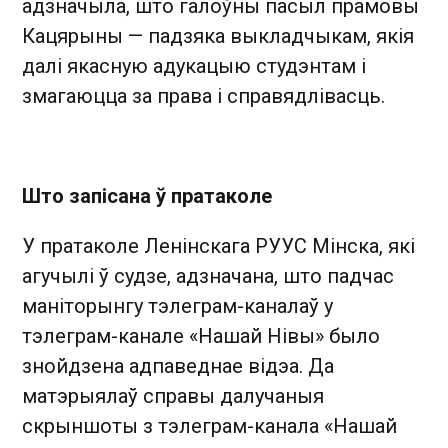
адзначыла, што галоўны пасыл прамовы
Кацярыны — падзяка выкладчыкам, якія
далі якасную адукацыю студэнтам і
змагаюцца за права і справядлівасць.
Што запісана ў пратаколе
У пратаколе Ленінскага РУУС Мінска, які
агучылі ў судзе, адзначана, што падчас
маніторынгу тэлеграм-каналаў у
тэлеграм-канале «Нашай Нівы» было
знойдзена адпаведнае відэа. Да
матэрыялаў справы далучаныя
скрыншоты з тэлеграм-канала «Нашай