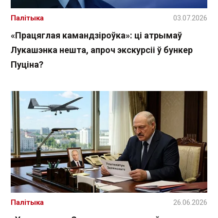
Палітыка
03.07.2026
«Працяглая камандзіроўка»: ці атрымаў
Лукашэнка нешта, апроч экскурсіі ў бункер
Пуціна?
Палітыка
26.06.2026