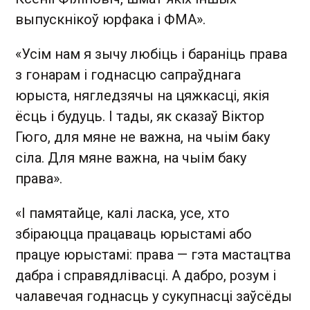
выпускнікоў юрфака і ФМА».
«Усім нам я зычу любіць і бараніць права
з гонарам і годнасцю сапраўднага
юрыста, нягледзячы на цяжкасці, якія
ёсць і будуць. І тады, як сказаў Віктор
Гюго, для мяне не важна, на чыім баку
сіла. Для мяне важна, на чыім баку
права».
«І памятайце, калі ласка, усе, хто
збіраюцца працаваць юрыстамі або
працуе юрыстамі: права — гэта мастацтва
дабра і справядлівасці. А дабро, розум і
чалавечая годнасць у сукупнасці заўсёды