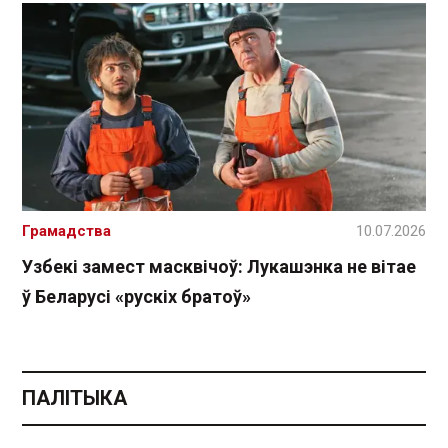
Грамадства
10.07.2026
Узбекі замест масквічоў: Лукашэнка не вітае
ў Беларусі «рускіх братоў»
ПАЛІТЫКА