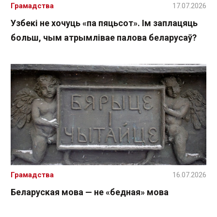
Грамадства
17.07.2026
Узбекі не хочуць «па пяцьсот». Ім заплацяць
больш, чым атрымлівае палова беларусаў?
Грамадства
16.07.2026
Беларуская мова — не «бедная» мова