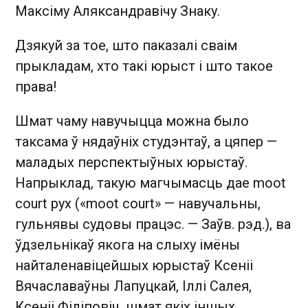
Максіму Аляксандравічу Знаку.
Дзякуй за тое, што паказалі сваім
прыкладам, хто такі юрыст і што такое
права!
Шмат чаму навучыцца можна было
таксама ў нядаўніх студэнтаў, а цяпер —
маладых перспектыўных юрыстаў.
Напрыклад, такую магчымасць дае moot
court рух («moot court» — навучальны,
гульнявы судовы працэс. — Заўв. рэд.), ва
ўдзельнікаў якога на слыху імёны
найталенавіцейшых юрыстаў Ксеніі
Вячаславаўны Лапуцкай, Іллі Салея,
Ксеніі Філіповіч, шмат якіх іншых