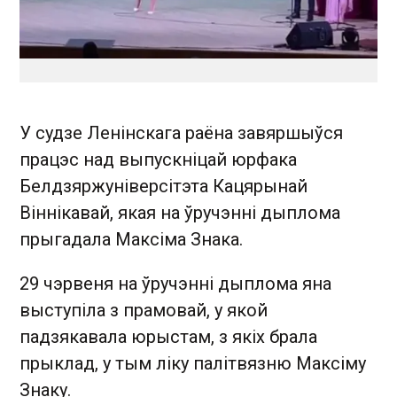
У судзе Ленінскага раёна завяршыўся
працэс над выпускніцай юрфака
Белдзяржуніверсітэта Кацярынай
Віннікавай, якая на ўручэнні дыплома
прыгадала Максіма Знака.
29 чэрвеня на ўручэнні дыплома яна
выступіла з прамовай, у якой
падзякавала юрыстам, з якіх брала
прыклад, у тым ліку палітвязню Максіму
Знаку.