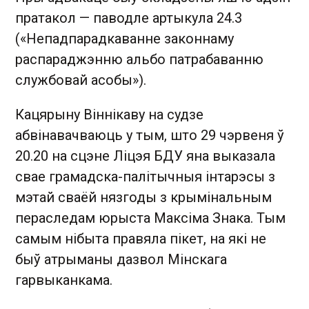
пратакол — паводле артыкула 24.3
(«Непадпарадкаванне законнаму
распараджэнню альбо патрабаванню
службовай асобы»).
Кацярыну Віннікаву на судзе
абвінавачваюць у тым, што 29 чэрвеня ў
20.20 на сцэне Ліцэя БДУ яна выказала
свае грамадска-палітычныя інтарэсы з
мэтай сваёй нязгоды з крымінальным
пераследам юрыста Максіма Знака. Тым
самым нібыта правяла пікет, на які не
быў атрыманы дазвол Мінскага
гарвыканкама.