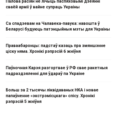
Палова расіян не лічыць паспяховымі дзеянні
сваёй арміі ў вайне супраць Украіны
Са спадзевам на Чалавека-павука: навошта ў
Беларусі будуюць патэнцыйныя мэты для Украіны
Праваабаронцы: падстаў казаць пра змяншэнне
ціску няма. Хронікі рэпрэсій 6 жніўня
Паўночная Карэя разгортвае ў РФ свае ракетныя
падраздзяленні для ўдараў па Украіне
Больш за 2 тысячы ліквідаваных НКА і новае
папаўненне «экстрэмісцкага» спісу. Хронікі
рэпрэсій 5 жніўня