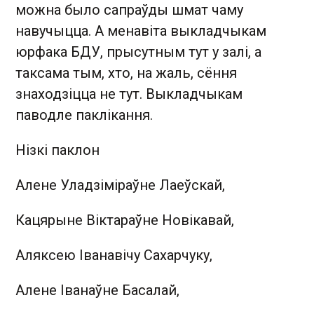
можна было сапраўды шмат чаму
навучыцца. А менавіта выкладчыкам
юрфака БДУ, прысутным тут у залі, а
таксама тым, хто, на жаль, сёння
знаходзіцца не тут. Выкладчыкам
паводле паклікання.
Нізкі паклон
Алене Уладзіміраўне Лаеўскай,
Кацярыне Віктараўне Новікавай,
Аляксею Іванавічу Сахарчуку,
Алене Іванаўне Басалай,