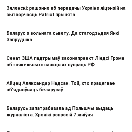
Зяленскі: рашэнне аб перадачы Украіне ліцэнзій на
вытворчасць Patriot прынята
Беларус з вольнага сьвету. Да стагодзьдзя Янкі
Запрудніка
Сенат ЗША падтрымаў законапраект Ліндсі Грэма
аб «пякельных» санкцыях супраць РФ
Айцец Аляксандар Надсан. Той, хто працягвае
аб'ядноўваць беларусаў
Беларусь запатрабавала ад Польшчы выдаць
журналіста. Хронікі рэпрэсій 7 жніўня