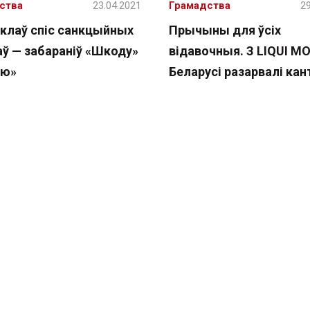
ства
23.04.2021
Грамадства
29
склаў спіс санкцыйных
Прычыны для ўсіх
аў — забараніў «Шкоду»
відавочныя. З LIQUI MO
ею»
Беларусі разарвалі кан