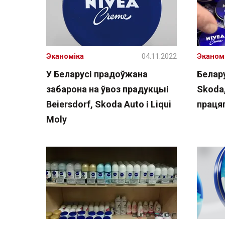
Эканоміка
04.11.2022
Эканом
У Беларусі прадоўжана
Белар
забарона на ўвоз прадукцыі
Skoda,
Beiersdorf, Skoda Auto і Liqui
праця
Moly