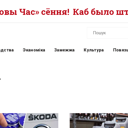
вы Час» сёння!
Каб было шт
адства
Эканоміка
Замежжа
Культура
Повязь
Y