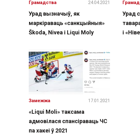
Грамадства
24.04.2021
Грамад
Урад вызначыў, як
Урад 
маркіраваць «санкцыйныя»
тавар
Škoda, Nivea і Liqui Moly
і «Нів
Замежжа
17.01.2021
«Liqui Moli» таксама
адмовілася спансіраваць ЧС
па хакеі ў 2021