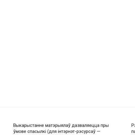
Выкарыстанне матэрыялаў дазваляецца пры
Р
ўмове спасылкі (для інтэрнэт-рэсурсаў —
п