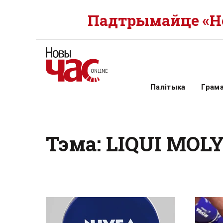
Падтрымайце «Но
Палітыка
Грам
Тэма: LIQUI MOL