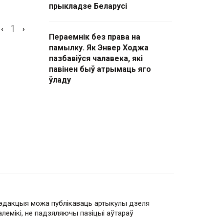
прыкладзе Беларусі
1
‹
›
Пераемнік без права на
памылку. Як Энвер Ходжа
пазбавіўся чалавека, які
павінен быў атрымаць яго
ўладу
эдакцыя можа публікаваць артыкулы дзеля
алемікі, не падзяляючы пазіцыі аўтараў