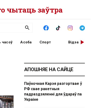
о чытаць заўтра
 часоў
Асоба
Спорт
Відэа
АПОШНЯЕ НА САЙЦЕ
Паўночная Карэя разгортвае ў
РФ свае ракетныя
падраздзяленні для ўдараў па
Украіне