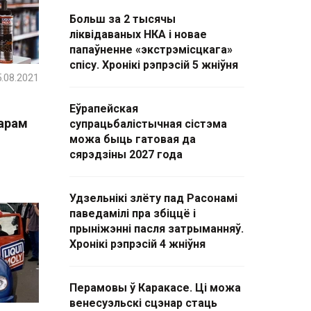
Больш за 2 тысячы
ліквідаваных НКА і новае
папаўненне «экстрэмісцкага»
спісу. Хронікі рэпрэсій 5 жніўня
.08.2021
Еўрапейская
сарам
супрацьбалістычная сістэма
можа быць гатовая да
сярэдзіны 2027 года
Удзельнікі злёту пад Расонамі
паведамілі пра збіццё і
прыніжэнні пасля затрыманняў.
Хронікі рэпрэсій 4 жніўня
Перамовы ў Каракасе. Ці можа
венесуэльскі сцэнар стаць