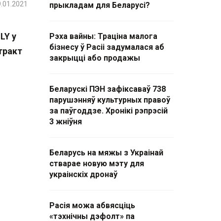
.01.2021
прыкладам для Беларусі?
LY у
Рэха вайны: Траціна малога
бізнесу ў Расіі задумалася аб
тракт
закрыцці або продажы
Беларускі ПЭН зафіксаваў 738
парушэнняў культурных правоў
за паўгоддзе. Хронікі рэпрэсій
3 жніўня
Беларусь на мяжы з Украінай
стварае новую мэту для
украінскіх дронаў
Расія можа абвясціць
«тэхнічны дэфолт» па