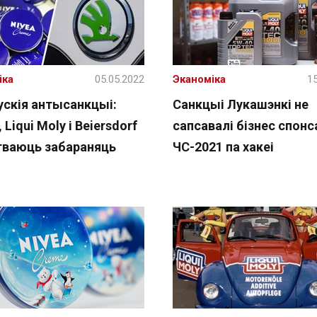
іка
05.05.2022
Эканоміка
15
ускія антысанкцыі:
Санкцыі Лукашэнкі не
 Liqui Moly і Beiersdorf
сапсавалі бізнес спон
гваюць забараняць
ЧС-2021 па хакеі