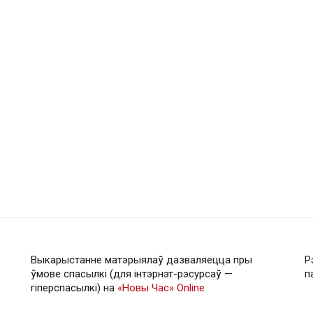
Выкарыстанне матэрыялаў дазваляецца пры
Р
ўмове спасылкі (для інтэрнэт-рэсурсаў —
п
гiперспасылкi) на
«Новы Час» Online