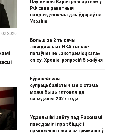
Паўночная Карэя разгортвае ў
РФ свае ракетныя
падраздзяленні для ўдараў па
Украіне
.02.2020
Больш за 2 тысячы
ліквідаваных НКА і новае
камі
папаўненне «экстрэмісцкага»
спісу. Хронікі рэпрэсій 5 жніўня
насці
Еўрапейская
супрацьбалістычная сістэма
можа быць гатовая да
сярэдзіны 2027 года
Удзельнікі злёту пад Расонамі
паведамілі пра збіццё і
прыніжэнні пасля затрыманняў.