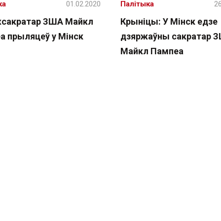
ка
01.02.2020
Палітыка
26
сакратар ЗША Майкл
Крыніцы: У Мінск едзе
а прыляцеў у Мінск
дзяржаўны сакратар 
Майкл Пампеа