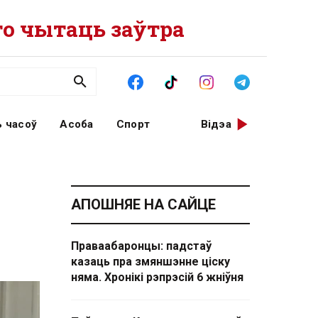
о чытаць заўтра
 часоў
Асоба
Спорт
Відэа
АПОШНЯЕ НА САЙЦЕ
Праваабаронцы: падстаў
казаць пра змяншэнне ціску
няма. Хронікі рэпрэсій 6 жніўня