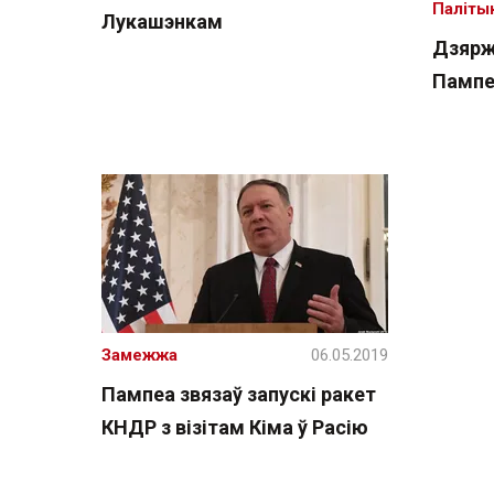
Паліты
Лукашэнкам
Дзярж
Пампе
Замежжа
06.05.2019
Пампеа звязаў запускі ракет
КНДР з візітам Кіма ў Расію