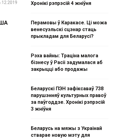
.12.2019
Хронікі рэпрэсій 4 жніўня
ЗША
Перамовы ў Каракасе. Ці можа
венесуэльскі сцэнар стаць
прыкладам для Беларусі?
Рэха вайны: Траціна малога
бізнесу ў Расіі задумалася аб
закрыцці або продажы
Беларускі ПЭН зафіксаваў 738
парушэнняў культурных правоў
за паўгоддзе. Хронікі рэпрэсій
3 жніўня
Беларусь на мяжы з Украінай
стварае новую мэту для