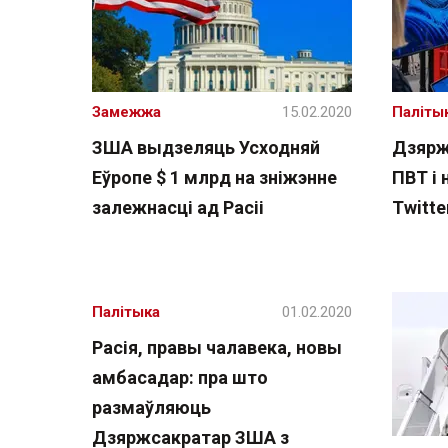
Замежжа
15.02.2020
Паліты
ЗША выдзеляць Усходняй
Дзярж
Еўропе $ 1 млрд на зніжэнне
ПВТ і 
залежнасці ад Расіі
Twitte
Палітыка
01.02.2020
Расія, правы чалавека, новы
амбасадар: пра што
размаўляюць
Дзяржсакратар ЗША з