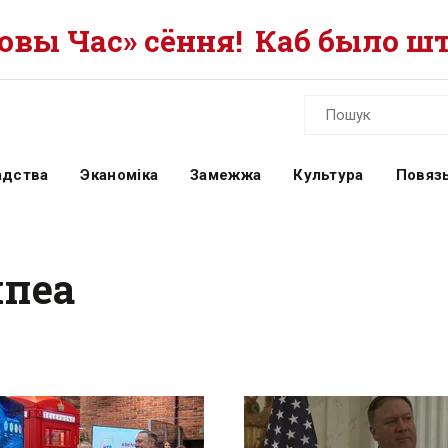
вы Час» сёння!
Каб было шт
адства
Эканоміка
Замежжа
Культура
Повязь
мпеа