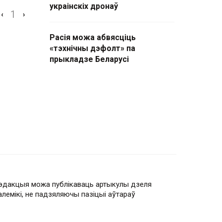
украінскіх дронаў
1
‹
›
Расія можа абвясціць
«тэхнічны дэфолт» па
прыкладзе Беларусі
эдакцыя можа публікаваць артыкулы дзеля
алемікі, не падзяляючы пазіцыі аўтараў