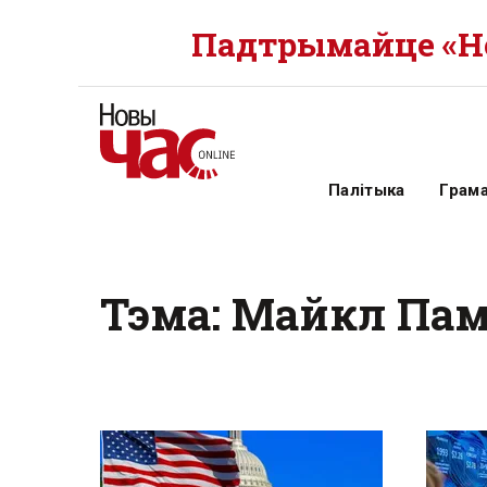
Падтрымайце «Но
Палітыка
Грам
Тэма: Майкл Па