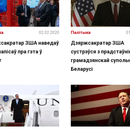
ка
02.02.2020
Палітыка
01
сакратар ЗША наведаў
Дзяржсакратар ЗША
напісаў пра гэта ў
сустрэўся з прадстаўні
r
грамадзянскай суполь
Беларусі