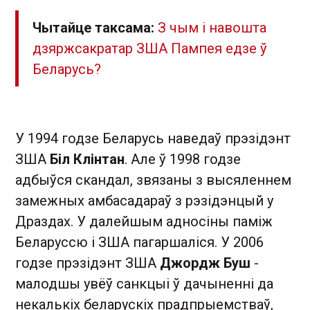
Чытайце таксама:
З чым і навошта
дзяржсакратар ЗША Пампея едзе ў
Беларусь?
У 1994 годзе Беларусь наведаў прэзідэнт
ЗША
Біл Клінтан
. Але ў 1998 годзе
адбыўся скандал, звязаны з высяленнем
замежных амбасадараў з рэзідэнцый у
Драздах. У далейшым адносіны паміж
Беларуссю і ЗША пагаршаліся. У 2006
годзе прэзідэнт ЗША
Джордж Буш
-
малодшы увёў санкцыі ў дачыненні да
некалькіх беларускіх прадпрыемстваў,