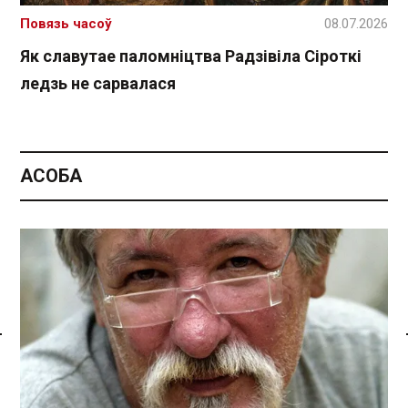
Повязь часоў
08.07.2026
Як славутае паломніцтва Радзівіла Сіроткі
ледзь не сарвалася
АСОБА
Спасылка без VPN