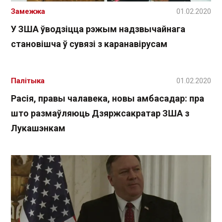
Замежжа
01.02.2020
У ЗША ўводзіцца рэжым надзвычайнага
становішча ў сувязі з каранавірусам
Палітыка
01.02.2020
Расія, правы чалавека, новы амбасадар: пра
што размаўляюць Дзяржсакратар ЗША з
Лукашэнкам