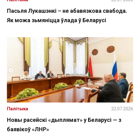
Пасьля Лукашэнкі – не абавязкова свабода.
Як можа зьмяніцца ўлада ў Беларусі
Палітыка
22.07.2026
Новы расейскі «дыплямат» у Беларусі — з
баявікоў «ЛНР»