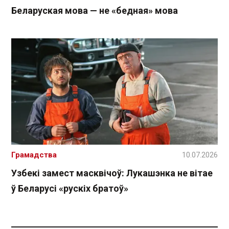
Беларуская мова — не «бедная» мова
Грамадства
10.07.2026
Узбекі замест масквічоў: Лукашэнка не вітае
ў Беларусі «рускіх братоў»