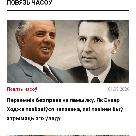
ПОВЯЗЬ ЧАСОЎ
Повязь часоў
01.08.2026
Пераемнік без права на памылку. Як Энвер
Ходжа пазбавіўся чалавека, які павінен быў
атрымаць яго ўладу