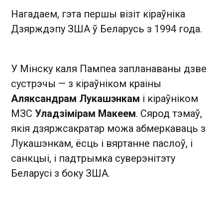
Нагадаем, гэта першы візіт кіраўніка
Дзярждэпу ЗША ў Беларусь з 1994 года.
У Мінску каля Пампеа запланаваны дзве
сустрэчы — з кіраўніком краіны
Аляксандрам Лукашэнкам
і кіраўніком
МЗС
Уладзімірам Макеем
. Сярод тэмаў,
якія дзяржсакратар можа абмеркаваць з
Лукашэнкам, ёсць і вяртанне паслоў, і
санкцыі, і падтрымка суверэнітэту
Беларусі з боку ЗША.