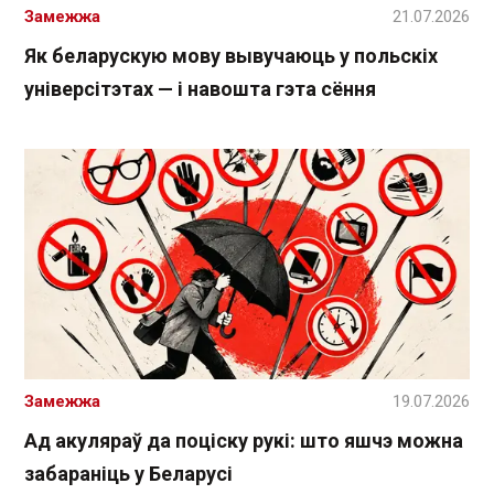
Замежжа
21.07.2026
Як беларускую мову вывучаюць у польскіх
універсітэтах — і навошта гэта сёння
Замежжа
19.07.2026
Ад акуляраў да поціску рукі: што яшчэ можна
забараніць у Беларусі