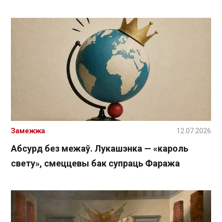
Замежжа
12.07.2026
Абсурд без межаў. Лукашэнка — «кароль
свету», смеццевы бак супраць Фаража