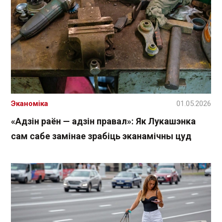
Эканоміка
01.05.2026
«Адзін раён — адзін правал»: Як Лукашэнка
сам сабе замінае зрабіць эканамічны цуд