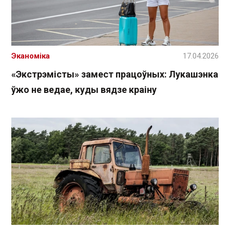
Эканоміка
17.04.2026
«Экстрэмісты» замест працоўных: Лукашэнка
ўжо не ведае, куды вядзе краіну