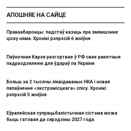
АПОШНЯЕ НА САЙЦЕ
Праваабаронцы: падстаў казаць пра змяншэнне
ціску няма. Хронікі рэпрэсій 6 жніўня
Паўночная Карэя разгортвае ў РФ свае ракетныя
падраздзяленні для ўдараў па Украіне
Больш за 2 тысячы ліквідаваных НКА і новае
папаўненне «экстрэмісцкага» спісу. Хронікі
рэпрэсій 5 жніўня
Еўрапейская супрацьбалістычная сістэма можа
быць гатовая да сярэдзіны 2027 года