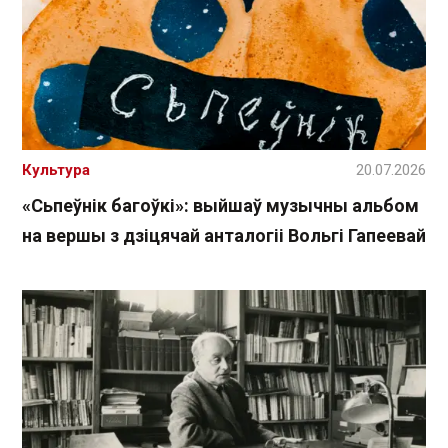
Культура
20.07.2026
«Сьпеўнік багоўкі»: выйшаў музычны альбом
на вершы з дзіцячай анталогіі Вольгі Гапеевай