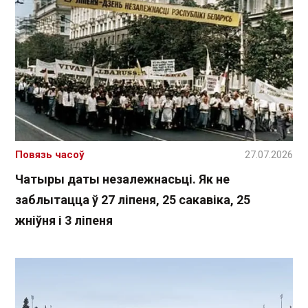
Повязь часоў
27.07.2026
Чатыры даты незалежнасьці. Як не
заблытацца ў 27 ліпеня, 25 сакавіка, 25
жніўня і 3 ліпеня