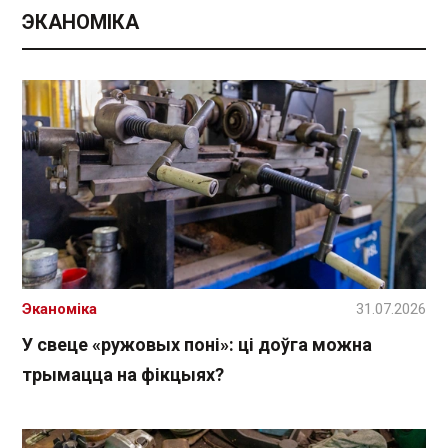
ЭКАНОМІКА
Эканоміка
31.07.2026
У свеце «ружовых поні»: ці доўга можна
трымацца на фікцыях?