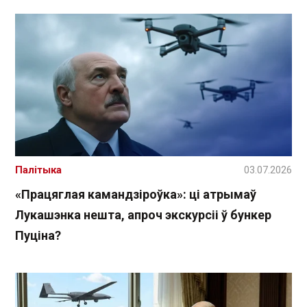
Палітыка
03.07.2026
«Працяглая камандзіроўка»: ці атрымаў
Лукашэнка нешта, апроч экскурсіі ў бункер
Пуціна?