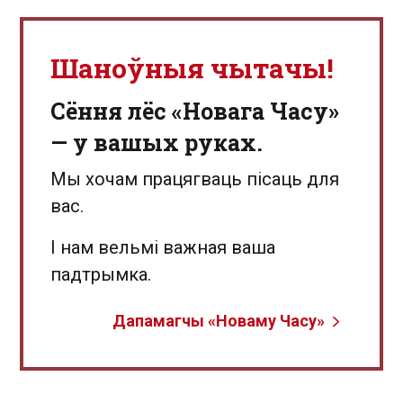
Шаноўныя чытачы!
Сёння лёс «Новага Часу»
— у вашых руках.
Мы хочам працягваць пісаць для
вас.
І нам вельмі важная ваша
падтрымка.
Дапамагчы «Новаму Часу»