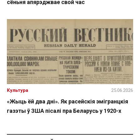
сёньня апярэджвае свой час
Культура
25.06.2026
«Жыць ёй два дні». Як расейскія эмігранцкія
газэты ў ЗША пісалі пра Беларусь у 1920-х