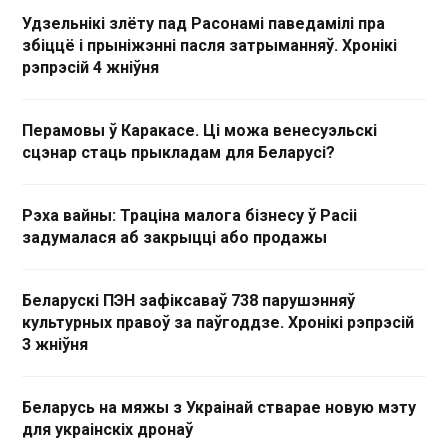
Удзельнікі злёту пад Расонамі паведамілі пра
збіццё і прыніжэнні пасля затрыманняў. Хронікі
рэпрэсій 4 жніўня
Перамовы ў Каракасе. Ці можа венесуэльскі
сцэнар стаць прыкладам для Беларусі?
Рэха вайны: Траціна малога бізнесу ў Расіі
задумалася аб закрыцці або продажы
Беларускі ПЭН зафіксаваў 738 парушэнняў
культурных правоў за паўгоддзе. Хронікі рэпрэсій
3 жніўня
Беларусь на мяжы з Украінай стварае новую мэту
для украінскіх дронаў