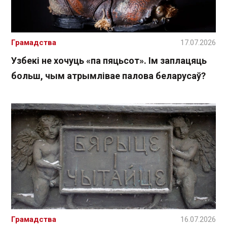
Грамадства
17.07.2026
Узбекі не хочуць «па пяцьсот». Ім заплацяць
больш, чым атрымлівае палова беларусаў?
Грамадства
16.07.2026