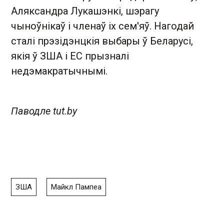
Аляксандра Лукашэнкі, шэрагу
чыноўнікаў і членаў іх сем'яў. Нагодай
сталі прэзідэнцкія выбары ў Беларусі,
якія ў ЗША і ЕС прызналі
недэмакратычнымі.
Паводле tut.by
ЗША
Майкл Пампеа