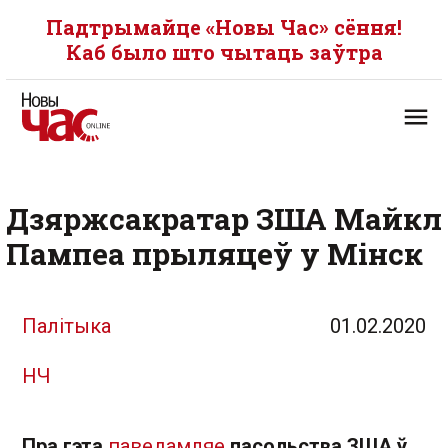
Падтрымайце «Новы Час» сёння!
Каб было што чытаць заўтра
Дзяржсакратар ЗША Майкл
Пампеа прыляцеў у Мінск
Палітыка
01.02.2020
НЧ
Пра гэта
паведамляе
пасольства ЗША ў