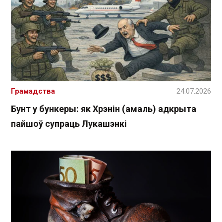
Грамадства
24.07.2026
Бунт у бункеры: як Хрэнін (амаль) адкрыта
пайшоў супраць Лукашэнкі