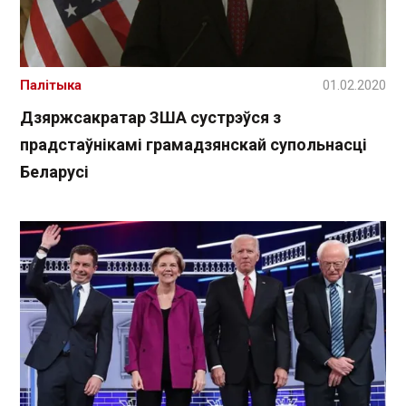
Палітыка
01.02.2020
Дзяржсакратар ЗША сустрэўся з
прадстаўнікамі грамадзянскай супольнасці
Беларусі