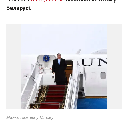
Беларусі.
Майкл Пампеа ў Мінску