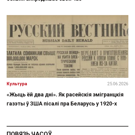
Культура
25.06.2026
«Жыць ёй два дні». Як расейскія эмігранцкія
газэты ў ЗША пісалі пра Беларусь у 1920-х
ПОВЯЗЬ ЧАСОЎ