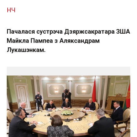
НЧ
Пачалася сустрэча Дзяржсакратара ЗША
Майкла Пампеа з Аляксандрам
Лукашэнкам.