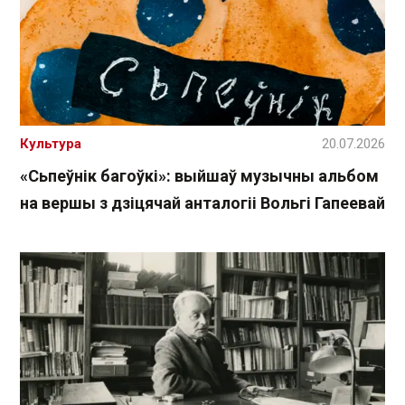
Культура
20.07.2026
«Сьпеўнік багоўкі»: выйшаў музычны альбом
на вершы з дзіцячай анталогіі Вольгі Гапеевай