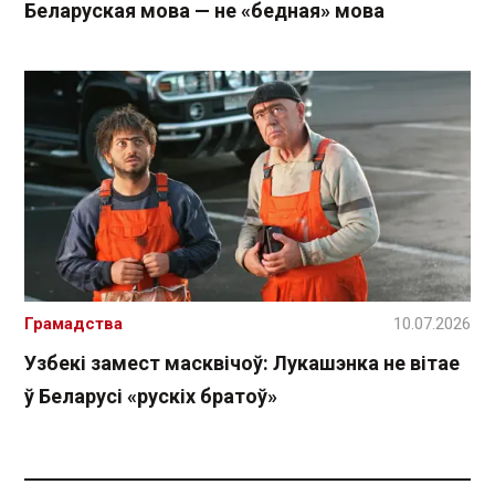
Беларуская мова — не «бедная» мова
Грамадства
10.07.2026
Узбекі замест масквічоў: Лукашэнка не вітае
ў Беларусі «рускіх братоў»