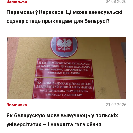
Замежжа
04.08.2026
Перамовы ў Каракасе. Ці можа венесуэльскі
сцэнар стаць прыкладам для Беларусі?
Замежжа
21.07.2026
Як беларускую мову вывучаюць у польскіх
універсітэтах — і навошта гэта сёння