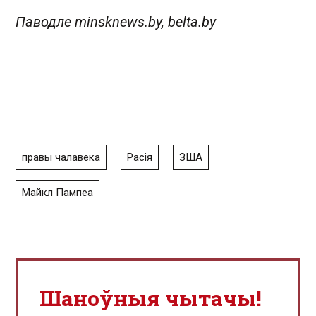
Паводле minsknews.by, belta.by
правы чалавека
Расія
ЗША
Майкл Пампеа
Шаноўныя чытачы!