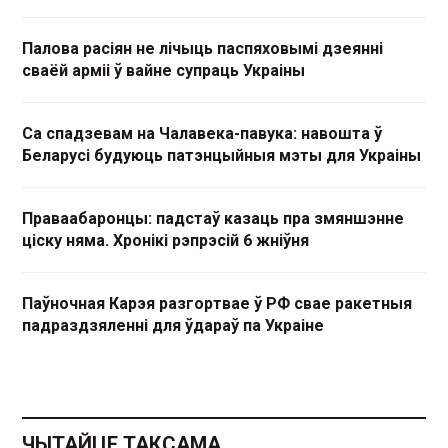
Палова расіян не лічыць паспяховымі дзеянні
сваёй арміі ў вайне супраць Украіны
Са спадзевам на Чалавека-павука: навошта ў
Беларусі будуюць патэнцыйныя мэты для Украіны
Праваабаронцы: падстаў казаць пра змяншэнне
ціску няма. Хронікі рэпрэсій 6 жніўня
Паўночная Карэя разгортвае ў РФ свае ракетныя
падраздзяленні для ўдараў па Украіне
ЧЫТАЙЦЕ ТАКСАМА