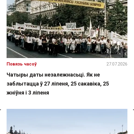
Повязь часоў
27.07.2026
Чатыры даты незалежнасьці. Як не
заблытацца ў 27 ліпеня, 25 сакавіка, 25
жніўня і 3 ліпеня
Спасылка без VPN