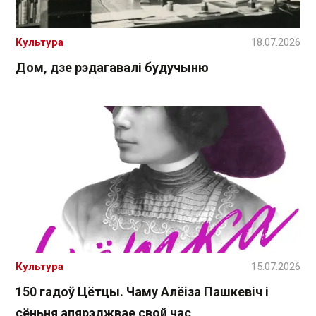
Культура
18.07.2026
Дом, дзе рэдагавалі будучыню
Культура
15.07.2026
150 гадоў Цётцы. Чаму Алёіза Пашкевіч і
сёньня апярэджвае свой час