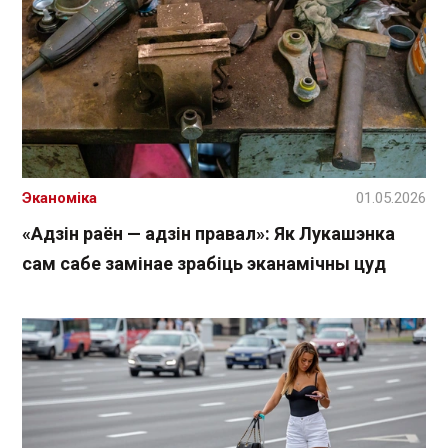
Эканоміка
01.05.2026
«Адзін раён — адзін правал»: Як Лукашэнка
сам сабе замінае зрабіць эканамічны цуд