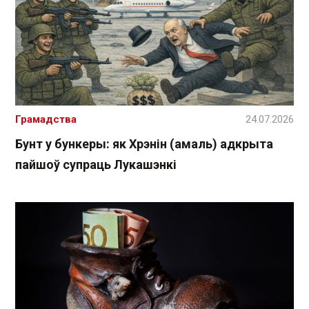
Грамадства
24.07.2026
Бунт у бункеры: як Хрэнін (амаль) адкрыта
пайшоў супраць Лукашэнкі