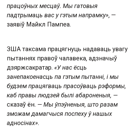
працоўных месцаў. Мы гатовыя
падтрымаць вас у гэтым напрамку»
, —
заявіў Майкл Пампеа.
ЗША таксама працягнуць надаваць увагу
пытаннях правоў чалавека, адзначыў
дзяржсакратар.
«У нас ёсць
занепакоенасць па гэтым пытанні, і мы
будзем працягваць прасоўваць рэформы,
каб правы людзей былі абароненыя, —
сказаў ён.
— Мы ўпэўненыя, што разам
зможам дамагчыся поспеху ў нашых
адносінах»
.