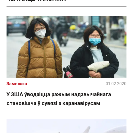
Замежжа
01.02.2020
У ЗША ўводзіцца рэжым надзвычайнага
становішча ў сувязі з каранавірусам