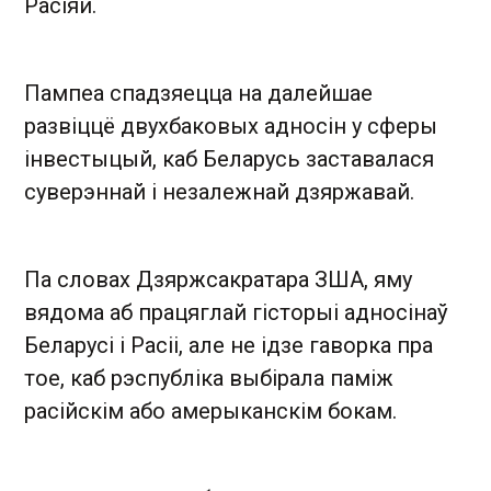
Расіяй.
Пампеа спадзяецца на далейшае
развіццё двухбаковых адносін у сферы
інвестыцый, каб Беларусь заставалася
суверэннай і незалежнай дзяржавай.
Па словах Дзяржсакратара ЗША, яму
вядома аб працяглай гісторыі адносінаў
Беларусі і Расіі, але не ідзе гаворка пра
тое, каб рэспубліка выбірала паміж
расійскім або амерыканскім бокам.