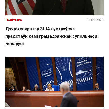
Палітыка
01.02.2020
Дзяржсакратар ЗША сустрэўся з
прадстаўнікамі грамадзянскай супольнасці
Беларусі