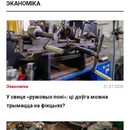
ЭКАНОМІКА
Эканоміка
31.07.2026
У свеце «ружовых поні»: ці доўга можна
трымацца на фікцыях?