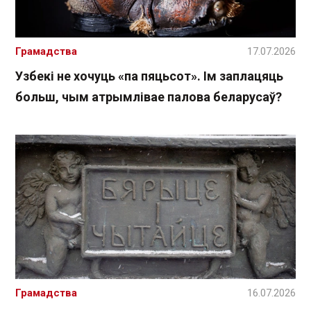
Грамадства
17.07.2026
Узбекі не хочуць «па пяцьсот». Ім заплацяць
больш, чым атрымлівае палова беларусаў?
Грамадства
16.07.2026