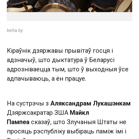
belta.by
Кіраўнік дзяржавы прывітаў госця і
адзначыў, што дыктатура ў Беларусі
адрозніваецца тым, што ў выходныя ўсе
адпачываюць, а ё н працуе.
На сустрэчы з
Аляксандрам Лукашэнкам
Дзяржсакратар ЗША
Майкл
Пампеа
сказаў, што Злучаныя Штаты не
просяць рэспубліку выбіраць паміж імі і