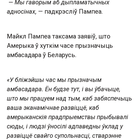
— Мы гаворым аб дыпламатычных
адносінах,
— падкрэсліў Пампеа.
Майкл Пампеа таксама заявіў, што
Амерыка ў хуткім часе прызначыць
амбасадара ў Беларусь.
«У бліжэйшы час мы прызначым
амбасадара. Ён будзе тут, і вы ўбачыце,
што мы працуем над тым, каб забяспечыць
ваша эканамічнае развіццё, каб
амерыканскія прадпрыемствы прыбывалі
сюды, і людзі ўносілі адпаведны ўклад у
развіццё свайго супольнасці, стварэнне