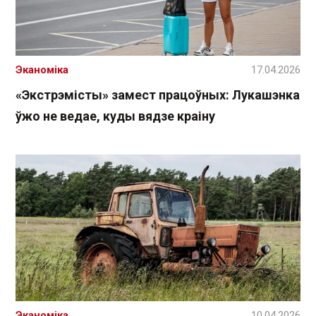
Эканоміка
17.04.2026
«Экстрэмісты» замест працоўных: Лукашэнка
ўжо не ведае, куды вядзе краіну
Эканоміка
10.04.2026