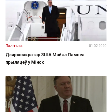
Палітыка
01.02.2020
Дзяржсакратар ЗША Майкл Пампеа
прыляцеў у Мінск