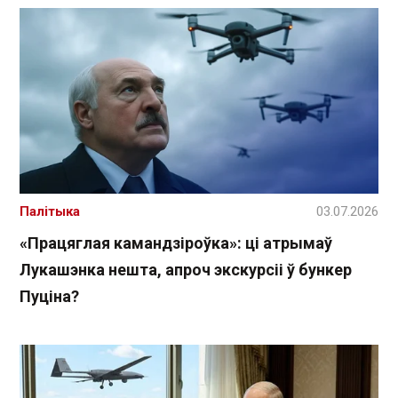
Палітыка
03.07.2026
«Працяглая камандзіроўка»: ці атрымаў
Лукашэнка нешта, апроч экскурсіі ў бункер
Пуціна?