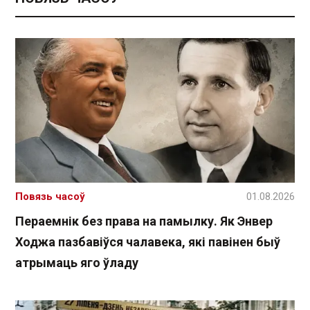
Повязь часоў
01.08.2026
Пераемнік без права на памылку. Як Энвер
Ходжа пазбавіўся чалавека, які павінен быў
атрымаць яго ўладу