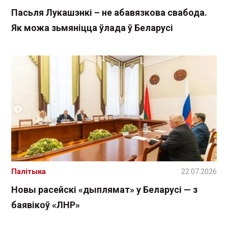
Пасьля Лукашэнкі – не абавязкова свабода.
Як можа зьмяніцца ўлада ў Беларусі
Палітыка
22.07.2026
Новы расейскі «дыплямат» у Беларусі — з
баявікоў «ЛНР»