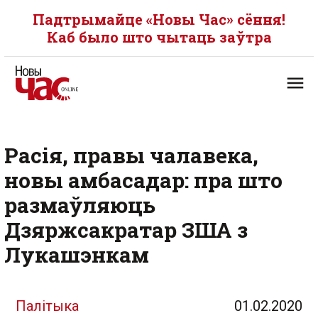
Падтрымайце «Новы Час» сёння!
Каб было што чытаць заўтра
Расія, правы чалавека,
новы амбасадар: пра што
размаўляюць
Дзяржсакратар ЗША з
Лукашэнкам
Палітыка
01.02.2020