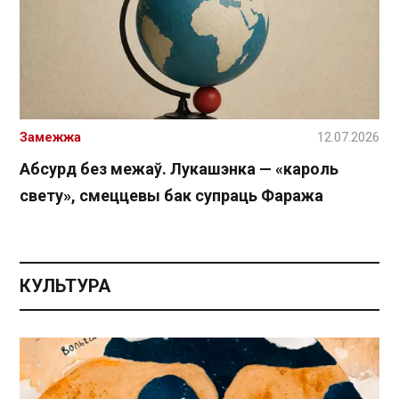
Замежжа
12.07.2026
Абсурд без межаў. Лукашэнка — «кароль
свету», смеццевы бак супраць Фаража
КУЛЬТУРА