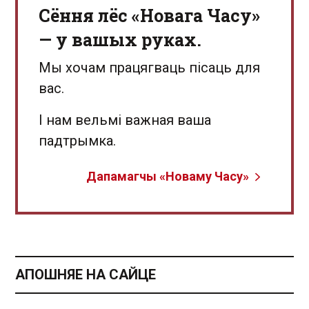
Сёння лёс «Новага Часу»
— у вашых руках.
Мы хочам працягваць пісаць для
вас.
І нам вельмі важная ваша
падтрымка.
Дапамагчы «Новаму Часу»
АПОШНЯЕ НА САЙЦЕ