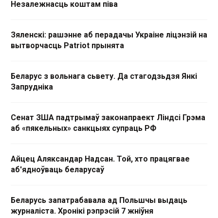
Незалежнасць коштам піва
Зяленскі: рашэнне аб перадачы Украіне ліцэнзій на
вытворчасць Patriot прынята
Беларус з вольнага сьвету. Да стагодзьдзя Янкі
Запрудніка
Сенат ЗША падтрымаў законапраект Ліндсі Грэма
аб «пякельных» санкцыях супраць РФ
Айцец Аляксандар Надсан. Той, хто працягвае
аб'ядноўваць беларусаў
Беларусь запатрабавала ад Польшчы выдаць
журналіста. Хронікі рэпрэсій 7 жніўня