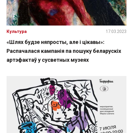
Культура
17.03.2023
«Шлях будзе няпросты, але і цікавы»:
Распачалася кампанія па пошуку беларускіх
артэфактаў у сусветных музеях