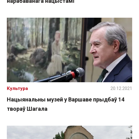
нарабаванага нацыстамі
Культура
20.12.2021
Нацыянальны музей у Варшаве прыдбаў 14
твораў Шагала