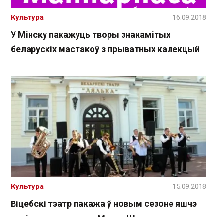
Культура
16.09.2018
У Мінску пакажуць творы знакамітых
беларускіх мастакоў з прыватных калекцый
Культура
15.09.2018
Віцебскі тэатр пакажа ў новым сезоне яшчэ