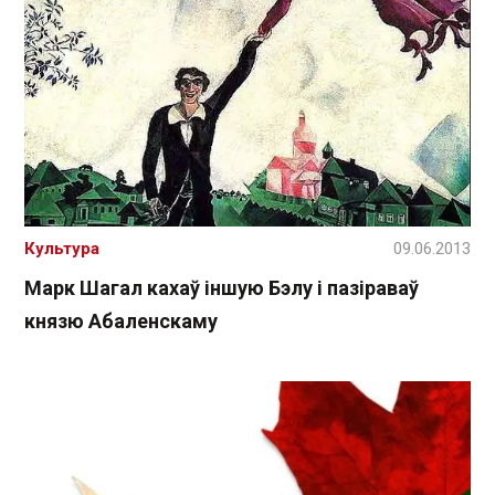
Культура
09.06.2013
Марк Шагал кахаў іншую Бэлу і пазіраваў
князю Абаленскаму