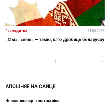
Грамадства
31.05.2013
«Мы» і «яны» — тэмы, што дробяць беларусаў
1
‹
›
АПОШНЯЕ НА САЙЦЕ
Незалежнасць коштам піва