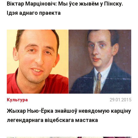
Віктар Марціновіч: Мы ўсе жывём у Пінску.
Ідэя аднаго праекта
Культура
29.01.2015
Жыхар Нью-Ёрка знайшоў невядомую карціну
легендарнага віцебскага мастака