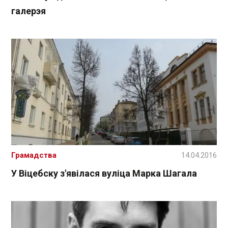
галерэя
Грамадства
14.04.2016
У Віцебску з'явілася вуліца Марка Шагала