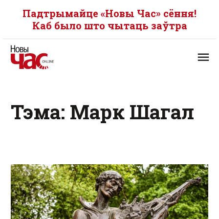
Падтрымайце «Новы Час» сёння!
Каб было што чытаць заўтра
Тэма: Марк Шагал