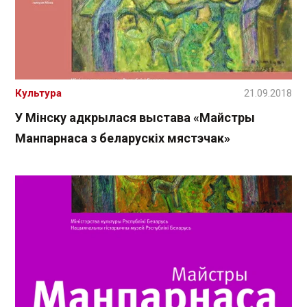
Культура
21.09.2018
У Мінску адкрылася выстава «Майстры
Манпарнаса з беларускіх мястэчак»