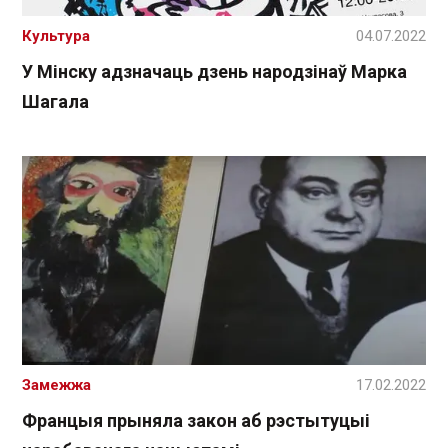
Культура
04.07.2022
У Мінску адзначаць дзень народзінаў Марка
Шагала
Замежжа
17.02.2022
Францыя прыняла закон аб рэстытуцыі