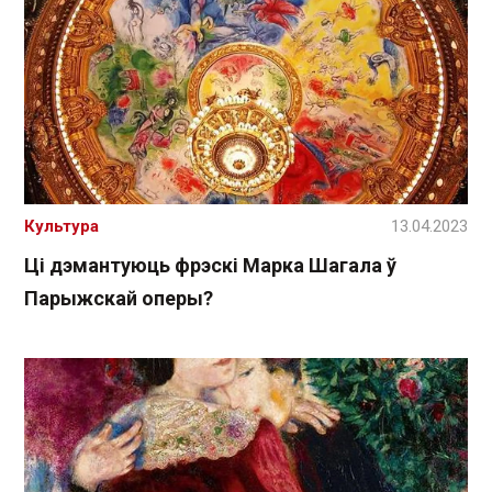
Культура
13.04.2023
Ці дэмантуюць фрэскі Марка Шагала ў
Парыжскай оперы?