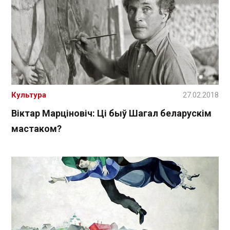
Культура
27.02.2018
Віктар Марціновіч: Ці быў Шагал беларускім
мастаком?