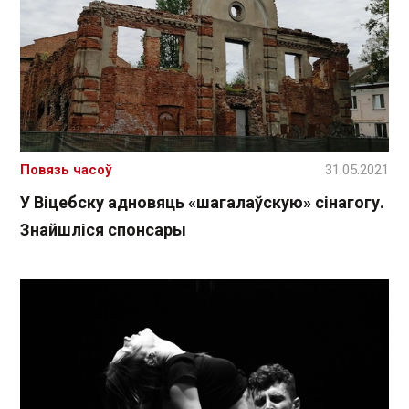
Повязь часоў
31.05.2021
У Віцебску адновяць «шагалаўскую» сінагогу.
Знайшліся спонсары