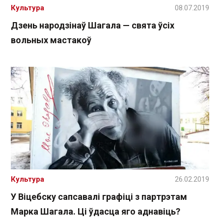
Культура
08.07.2019
Дзень народзінаў Шагала — свята ўсіх
вольных мастакоў
Культура
26.02.2019
У Віцебску сапсавалі графіці з партрэтам
Марка Шагала. Ці ўдасца яго аднавіць?