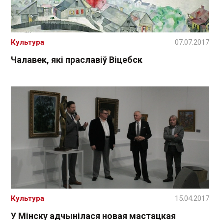
Культура
07.07.2017
Чалавек, які праславіў Віцебск
Культура
15.04.2017
У Мінску адчынілася новая мастацкая