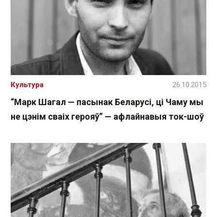
Культура
26.10.2015
“Марк Шагал — пасынак Беларусі, ці Чаму мы
не цэнім сваіх герояў” — афлайнавыя ток-шоў