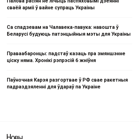
Палова расіян не лічыць паспяховымі дзеянні
сваёй арміі ў вайне супраць Украіны
Са спадзевам на Чалавека-павука: навошта ў
Беларусі будуюць патэнцыйныя мэты для Украіны
Праваабаронцы: падстаў казаць пра змяншэнне
ціску няма. Хронікі рэпрэсій 6 жніўня
Паўночная Карэя разгортвае ў РФ свае ракетныя
падраздзяленні для ўдараў па Украіне