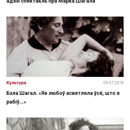
адзін спектакль пра Марка Шагала
Культура
09.07.2018
Бэла Шагал. «Яе любоў асвятляла ўсё, што я
рабіў…»