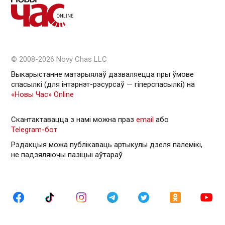
© 2008-2026 Novy Chas LLC
Выкарыстанне матэрыялаў дазваляецца пры ўмове
спасылкі (для інтэрнэт-рэсурсаў — гiперспасылкi) на
«Новы Час» Online
Скантактавацца з намі можна праз
email
або
Telegram-бот
Рэдакцыя можа публікаваць артыкулы дзеля палемікі,
не падзяляючы пазіцыі аўтараў