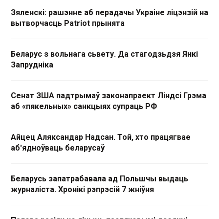
Зяленскі: рашэнне аб перадачы Украіне ліцэнзій на
вытворчасць Patriot прынята
Беларус з вольнага сьвету. Да стагодзьдзя Янкі
Запрудніка
Сенат ЗША падтрымаў законапраект Ліндсі Грэма
аб «пякельных» санкцыях супраць РФ
Айцец Аляксандар Надсан. Той, хто працягвае
аб'ядноўваць беларусаў
Беларусь запатрабавала ад Польшчы выдаць
журналіста. Хронікі рэпрэсій 7 жніўня