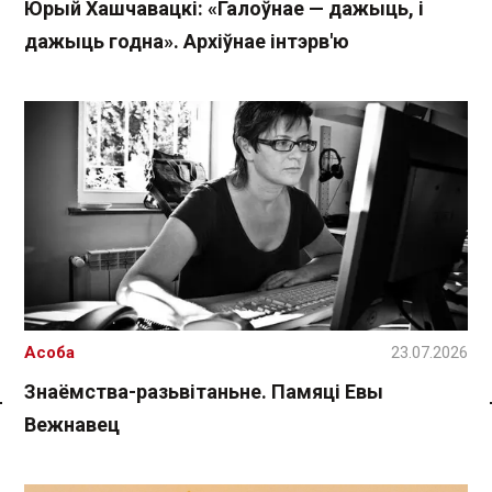
Юрый Хашчавацкі: «Галоўнае — дажыць, і
дажыць годна». Архіўнае інтэрв'ю
Асоба
23.07.2026
Знаёмства-разьвітаньне. Памяці Евы
Вежнавец
Спасылка без VPN