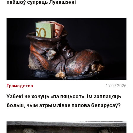
пайшоў супраць Лукашэнкі
Грамадства
17.07.2026
Узбекі не хочуць «па пяцьсот». Ім заплацяць
больш, чым атрымлівае палова беларусаў?