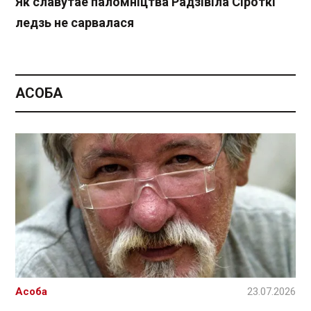
Як славутае паломніцтва Радзівіла Сіроткі
ледзь не сарвалася
АСОБА
Асоба
23.07.2026