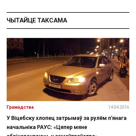
ЧЫТАЙЦЕ ТАКСАМА
Грамадства
14.04.2016
У Віцебску хлопец затрымаў за рулём п'янага
начальніка РАУС: «Цяпер мяне