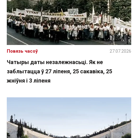
Повязь часоў
27.07.2026
Чатыры даты незалежнасьці. Як не
заблытацца ў 27 ліпеня, 25 сакавіка, 25
жніўня і 3 ліпеня