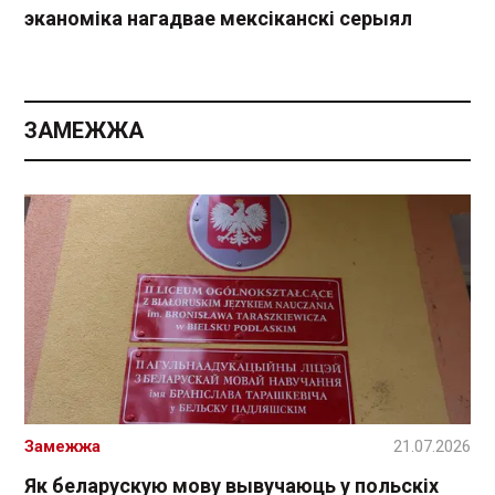
эканоміка нагадвае мексіканскі серыял
ЗАМЕЖЖА
Замежжа
21.07.2026
Як беларускую мову вывучаюць у польскіх