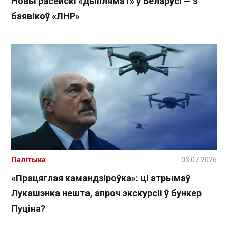
Новы расейскі «дыплямат» у Беларусі — з
баявікоў «ЛНР»
Палітыка
03.07.2026
«Працяглая камандзіроўка»: ці атрымаў
Лукашэнка нешта, апроч экскурсіі ў бункер
Пуціна?