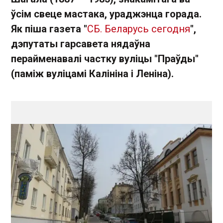
ўсім свеце мастака, ураджэнца горада.
Як піша газета "
СБ. Беларусь сегодня
",
дэпутаты гарсавета нядаўна
перайменавалі частку вуліцы "Праўды"
(паміж вуліцамі Калініна і Леніна).