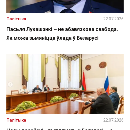
Палітыка
22.07.2026
Пасьля Лукашэнкі – не абавязкова свабода.
Як можа зьмяніцца ўлада ў Беларусі
Палітыка
22.07.2026