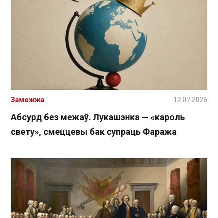
Замежжа
12.07.2026
Абсурд без межаў. Лукашэнка — «кароль
свету», смеццевы бак супраць Фаража