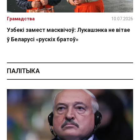
Грамадства
10.07.2026
Узбекі замест масквічоў: Лукашэнка не вітае
ў Беларусі «рускіх братоў»
ПАЛІТЫКА