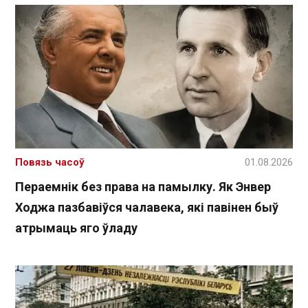
Повязь часоў
01.08.2026
Пераемнік без права на памылку. Як Энвер
Ходжа пазбавіўся чалавека, які павінен быў
атрымаць яго ўладу