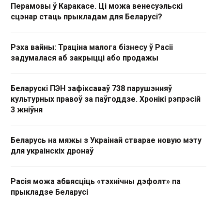
Перамовы ў Каракасе. Ці можа венесуэльскі
сцэнар стаць прыкладам для Беларусі?
Рэха вайны: Траціна малога бізнесу ў Расіі
задумалася аб закрыцці або продажы
Беларускі ПЭН зафіксаваў 738 парушэнняў
культурных правоў за паўгоддзе. Хронікі рэпрэсій
3 жніўня
Беларусь на мяжы з Украінай стварае новую мэту
для украінскіх дронаў
Расія можа абвясціць «тэхнічны дэфолт» па
прыкладзе Беларусі