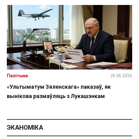
Палітыка
26.06.2026
«Ультыматум Зяленскага» паказаў, як
вынікова размаўляць з Лукашэнкам
ЭКАНОМІКА