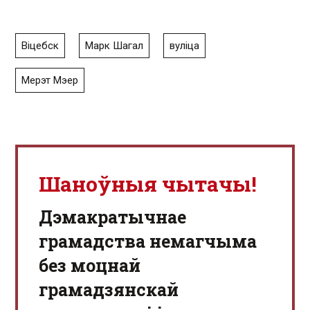
Віцебск
Марк Шагал
вуліца
Мерэт Мэер
Шаноўныя чытачы!
Дэмакратычнае
грамадства немагчыма
без моцнай
грамадзянскай