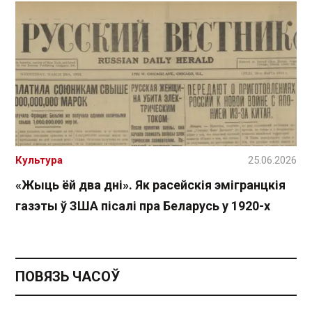
Культура
25.06.2026
«Жыць ёй два дні». Як расейскія эмігранцкія
газэты ў ЗША пісалі пра Беларусь у 1920-х
ПОВЯЗЬ ЧАСОЎ