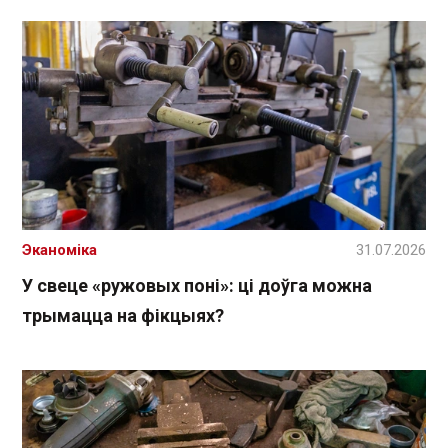
Эканоміка
31.07.2026
У свеце «ружовых поні»: ці доўга можна
трымацца на фікцыях?