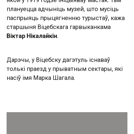
плануецца адчыніць музей, што мусіць
паспрыяць прыцягненню турыстаў, кажа
старшыня Віцебскага гарвыканкама
Віктар Нікалайкін
.
Дарэчы, у Віцебску дагэтуль існаваў
толькі праезд у прыватным сектары, які
насіў імя Марка Шагала.