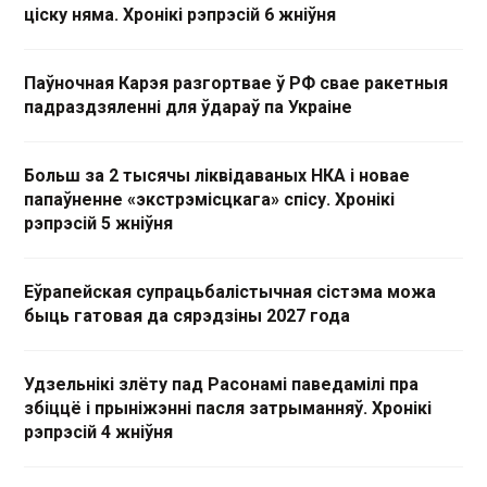
ціску няма. Хронікі рэпрэсій 6 жніўня
Паўночная Карэя разгортвае ў РФ свае ракетныя
падраздзяленні для ўдараў па Украіне
Больш за 2 тысячы ліквідаваных НКА і новае
папаўненне «экстрэмісцкага» спісу. Хронікі
рэпрэсій 5 жніўня
Еўрапейская супрацьбалістычная сістэма можа
быць гатовая да сярэдзіны 2027 года
Удзельнікі злёту пад Расонамі паведамілі пра
збіццё і прыніжэнні пасля затрыманняў. Хронікі
рэпрэсій 4 жніўня