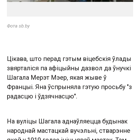
Фота sb.by
Цікава, што перад гэтым віцебскія ўлады
звярталіся па афіцыйны дазвол да ўнучкі
Шагала Мерэт Мэер, якая жыве ў
Францыі. Яна ўспрыняла гэтую просьбу "з
радасцю і ўдзячнасцю".
На вуліцы Шагала аднаўляецца будынак
народнай мастацкай вучэльні, стварэнне
якой у 1919 годзе ініцыяваў мастак. Там