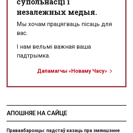
супольнасці і
незалежных медыя.
Мы хочам працягваць пісаць для
вас.
І нам вельмі важная ваша
падтрымка.
Дапамагчы «Новаму Часу»
АПОШНЯЕ НА САЙЦЕ
Праваабаронцы: падстаў казаць пра змяншэнне