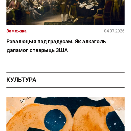
Замежжа
04.07.2026
Рэвалюцыя пад градусам. Як алкаголь
дапамог стварыць ЗША
КУЛЬТУРА