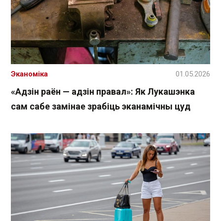
Эканоміка
01.05.2026
«Адзін раён — адзін правал»: Як Лукашэнка
сам сабе замінае зрабіць эканамічны цуд