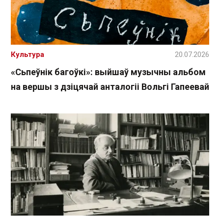
Культура
20.07.2026
«Сьпеўнік багоўкі»: выйшаў музычны альбом
на вершы з дзіцячай анталогіі Вольгі Гапеевай