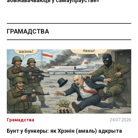
абвінавачваюць у самаўпраўстве»
ГРАМАДСТВА
Грамадства
24.07.2026
Бунт у бункеры: як Хрэнін (амаль) адкрыта