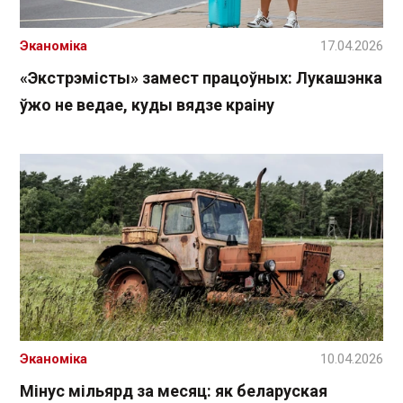
Эканоміка
17.04.2026
«Экстрэмісты» замест працоўных: Лукашэнка
ўжо не ведае, куды вядзе краіну
Эканоміка
10.04.2026
Мінус мільярд за месяц: як беларуская