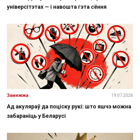
універсітэтах — і навошта гэта сёння
Замежжа
19.07.2026
Ад акуляраў да поціску рукі: што яшчэ можна
забараніць у Беларусі