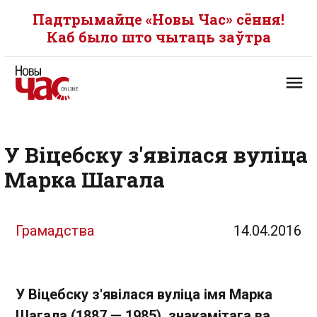
Падтрымайце «Новы Час» сёння!
Каб было што чытаць заўтра
У Віцебску з'явілася вуліца
Марка Шагала
Грамадства
14.04.2016
У Віцебску з'явілася вуліца імя Марка
Шагала (1887 — 1985), знакамітага ва